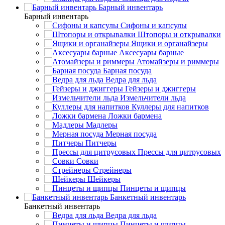
Барный инвентарь
Барный инвентарь
Сифоны и капсулы
Штопоры и открывалки
Ящики и органайзеры
Аксесуары барные
Атомайзеры и риммеры
Барная посуда
Ведра для льда
Гейзеры и джиггеры
Измельчители льда
Куллеры для напитков
Ложки бармена
Мадлеры
Мерная посуда
Питчеры
Прессы для цитрусовых
Совки
Стрейнеры
Шейкеры
Пинцеты и щипцы
Банкетный инвентарь
Банкетный инвентарь
Ведра для льда
Пинцеты и щипцы