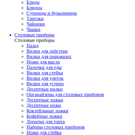
Блюда
Блюдца
Супницы и бульонницы
Тарелки
Чайники
Чашки
Cтоловые приборы
Cтоловые приборы
Назад
Вилки для лобстера
Вилки для пирожных
Ножи для масла
Палочки для еды
Вилки для стейка
Вилки для улиток
Вилки для устриц
Десертные вилки
Органайзеры для столовых приборов
Десертные ложки
Десертные ножи
Коктейльные ложки
Кофейные ложки
Лопатки для торта
Наборы столовых приборов
Ножи для стейка