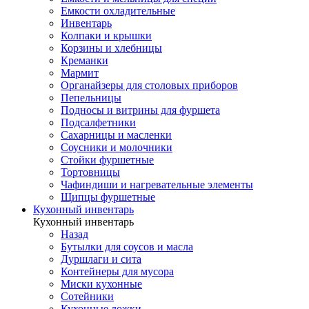
Емкости охладительные
Инвентарь
Колпаки и крышки
Корзины и хлебницы
Креманки
Мармит
Органайзеры для столовых приборов
Пепельницы
Подносы и витрины для фуршета
Подсалфетники
Сахарницы и масленки
Соусники и молочники
Стойки фуршетные
Тортовницы
Чафиндиши и нагревательные элементы
Щипцы фуршетные
Кухонный инвентарь
Кухонный инвентарь
Назад
Бутылки для соусов и масла
Дуршлаги и сита
Контейнеры для мусора
Миски кухонные
Сотейники
Кухонные ложки