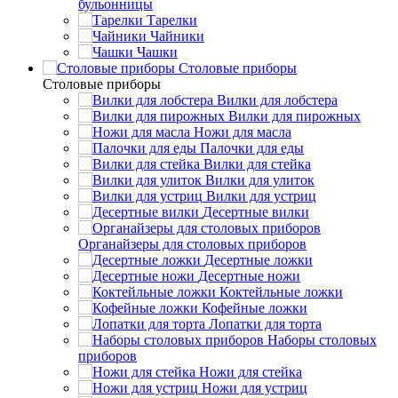
бульонницы
Тарелки
Чайники
Чашки
Cтоловые приборы
Cтоловые приборы
Вилки для лобстера
Вилки для пирожных
Ножи для масла
Палочки для еды
Вилки для стейка
Вилки для улиток
Вилки для устриц
Десертные вилки
Органайзеры для столовых приборов
Десертные ложки
Десертные ножи
Коктейльные ложки
Кофейные ложки
Лопатки для торта
Наборы столовых
приборов
Ножи для стейка
Ножи для устриц