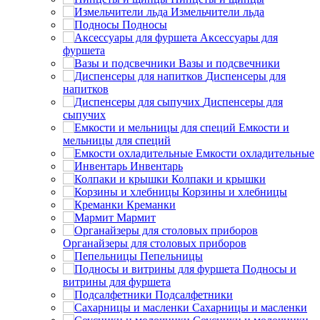
Измельчители льда
Подносы
Аксессуары для
фуршета
Вазы и подсвечники
Диспенсеры для
напитков
Диспенсеры для
сыпучих
Емкости и
мельницы для специй
Емкости охладительные
Инвентарь
Колпаки и крышки
Корзины и хлебницы
Креманки
Мармит
Органайзеры для столовых приборов
Пепельницы
Подносы и
витрины для фуршета
Подсалфетники
Сахарницы и масленки