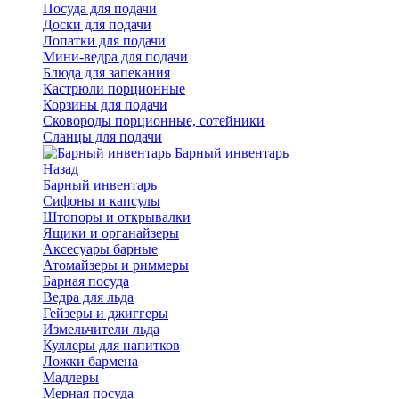
Посуда для подачи
Доски для подачи
Лопатки для подачи
Мини-ведра для подачи
Блюда для запекания
Кастрюли порционные
Корзины для подачи
Сковороды порционные, сотейники
Сланцы для подачи
Барный инвентарь
Назад
Барный инвентарь
Сифоны и капсулы
Штопоры и открывалки
Ящики и органайзеры
Аксесуары барные
Атомайзеры и риммеры
Барная посуда
Ведра для льда
Гейзеры и джиггеры
Измельчители льда
Куллеры для напитков
Ложки бармена
Мадлеры
Мерная посуда