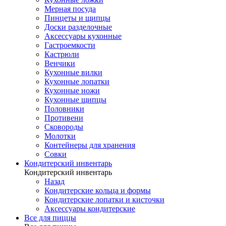
Мерная посуда
Пинцеты и щипцы
Доски разделочные
Аксессуары кухонные
Гастроемкости
Кастрюли
Венчики
Кухонные вилки
Кухонные лопатки
Кухонные ножи
Кухонные щипцы
Половники
Противени
Сковороды
Молотки
Контейнеры для хранения
Совки
Кондитерский инвентарь
Кондитерский инвентарь
Назад
Кондитерские кольца и формы
Кондитерские лопатки и кисточки
Аксессуары кондитерские
Все для пиццы