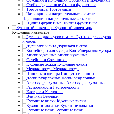
Соусники и молочники
Стойки фуршетные
Тортовницы
Чафиндиши и нагревательные элементы
Щипцы фуршетные
Кухонный инвентарь
Кухонный инвентарь
Бутылки для соусов
и масла
Дуршлаги и сита
Контейнеры для мусора
Миски кухонные
Сотейники
Кухонные ложки
Мерная посуда
Пинцеты и щипцы
Доски разделочные
Аксессуары кухонные
Гастроемкости
Кастрюли
Венчики
Кухонные вилки
Кухонные лопатки
Кухонные ножи