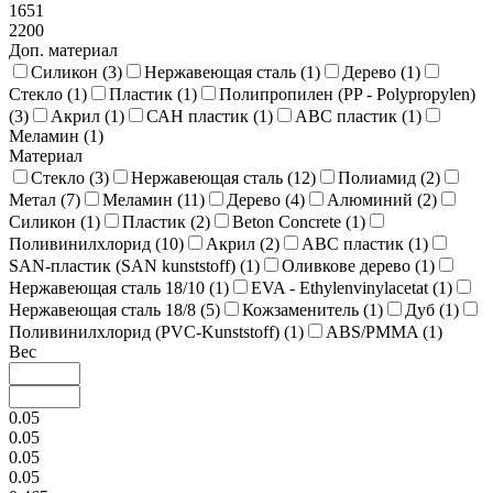
1651
2200
Доп. материал
Силикон (
3
)
Нержавеющая сталь (
1
)
Дерево (
1
)
Стекло (
1
)
Пластик (
1
)
Полипропилен (PP - Polypropylen)
(
3
)
Акрил (
1
)
САН пластик (
1
)
ABC пластик (
1
)
Меламин (
1
)
Материал
Стекло (
3
)
Нержавеющая сталь (
12
)
Полиамид (
2
)
Метал (
7
)
Меламин (
11
)
Дерево (
4
)
Алюминий (
2
)
Силикон (
1
)
Пластик (
2
)
Beton Concrete (
1
)
Поливинилхлорид (
10
)
Акрил (
2
)
ABC пластик (
1
)
SAN-пластик (SAN kunststoff) (
1
)
Оливкове дерево (
1
)
Нержавеющая сталь 18/10 (
1
)
EVA - Ethylenvinylacetat (
1
)
Нержавеющая сталь 18/8 (
5
)
Кожзаменитель (
1
)
Дуб (
1
)
Поливинилхлорид (PVC-Kunststoff) (
1
)
ABS/PMMA (
1
)
Вес
0.05
0.05
0.05
0.05