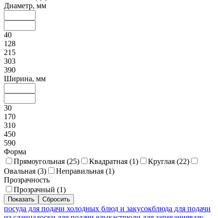
Диаметр, мм
40
128
215
303
390
Ширина, мм
30
170
310
450
590
Форма
Прямоугольная (
25
)
Квадратная (
1
)
Круглая (
22
)
Овальная (
3
)
Неправильная (
1
)
Прозрачность
Прозрачный (
1
)
посуда для подачи холодных блюд и закусок
блюда для подачи
из сланца
доски для подачи еды
кастрюли для запекания
вазу