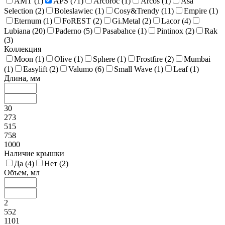
AMT (
1
)
APS (
71
)
Arcoroc (
1
)
Arcos (
1
)
Asa
Selection (
2
)
Boleslawiec (
1
)
Cosy&Trendy (
11
)
Empire (
1
)
Eternum (
1
)
FoREST (
2
)
Gi.Metal (
2
)
Lacor (
4
)
Lubiana (
20
)
Paderno (
5
)
Pasabahce (
1
)
Pintinox (
2
)
Rak
(
3
)
Коллекция
Moon (
1
)
Olive (
1
)
Sphere (
1
)
Frostfire (
2
)
Mumbai
(
1
)
Easylift (
2
)
Valumo (
6
)
Small Wave (
1
)
Leaf (
1
)
Длина, мм
30
273
515
758
1000
Наличие крышки
Да (
4
)
Нет (
2
)
Объем, мл
2
552
1101