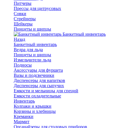
Питчеры
Прессы для цитрусовых
Совки
Стрейнеры
Шейкеры
Пинцеты и щипцы
Банкетный инвентарь
Назад
Банкетный инвентарь
Ведра для льда
Пинцеты и щипцы
Измельчители льда
Подносы
Аксессуары для фуршета
Вазы и подсвечники
Диспенсеры для напитков
Диспенсеры для сыпучих
Емкости и мельницы для специй
Емкости охладительные
Инвентарь
Колпаки и крышки
Корзины и хлебницы
Креманки
Мармит
Органайзеры для столовых приборов