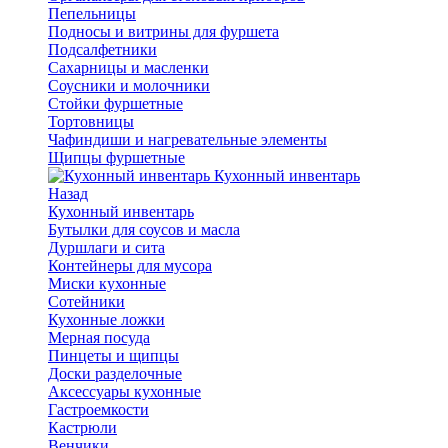
Пепельницы
Подносы и витрины для фуршета
Подсалфетники
Сахарницы и масленки
Соусники и молочники
Стойки фуршетные
Тортовницы
Чафиндиши и нагревательные элементы
Щипцы фуршетные
Кухонный инвентарь
Назад
Кухонный инвентарь
Бутылки для соусов и масла
Дуршлаги и сита
Контейнеры для мусора
Миски кухонные
Сотейники
Кухонные ложки
Мерная посуда
Пинцеты и щипцы
Доски разделочные
Аксессуары кухонные
Гастроемкости
Кастрюли
Венчики