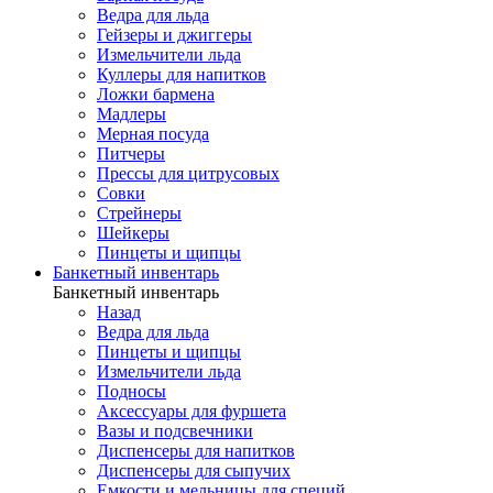
Ведра для льда
Гейзеры и джиггеры
Измельчители льда
Куллеры для напитков
Ложки бармена
Мадлеры
Мерная посуда
Питчеры
Прессы для цитрусовых
Совки
Стрейнеры
Шейкеры
Пинцеты и щипцы
Банкетный инвентарь
Банкетный инвентарь
Назад
Ведра для льда
Пинцеты и щипцы
Измельчители льда
Подносы
Аксессуары для фуршета
Вазы и подсвечники
Диспенсеры для напитков
Диспенсеры для сыпучих
Емкости и мельницы для специй