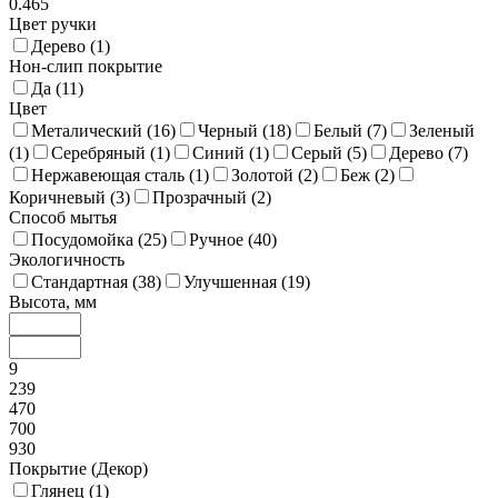
0.465
Цвет ручки
Дерево (
1
)
Нон-слип покрытие
Да (
11
)
Цвет
Металический (
16
)
Черный (
18
)
Белый (
7
)
Зеленый
(
1
)
Серебряный (
1
)
Синий (
1
)
Серый (
5
)
Дерево (
7
)
Нержавеющая сталь (
1
)
Золотой (
2
)
Беж (
2
)
Коричневый (
3
)
Прозрачный (
2
)
Способ мытья
Посудомойка (
25
)
Ручное (
40
)
Экологичность
Стандартная (
38
)
Улучшенная (
19
)
Высота, мм
9
239
470
700
930
Покрытие (Декор)
Глянец (
1
)