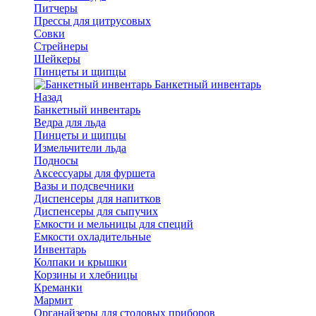
Питчеры
Прессы для цитрусовых
Совки
Стрейнеры
Шейкеры
Пинцеты и щипцы
Банкетный инвентарь
Назад
Банкетный инвентарь
Ведра для льда
Пинцеты и щипцы
Измельчители льда
Подносы
Аксессуары для фуршета
Вазы и подсвечники
Диспенсеры для напитков
Диспенсеры для сыпучих
Емкости и мельницы для специй
Емкости охладительные
Инвентарь
Колпаки и крышки
Корзины и хлебницы
Креманки
Мармит
Органайзеры для столовых приборов