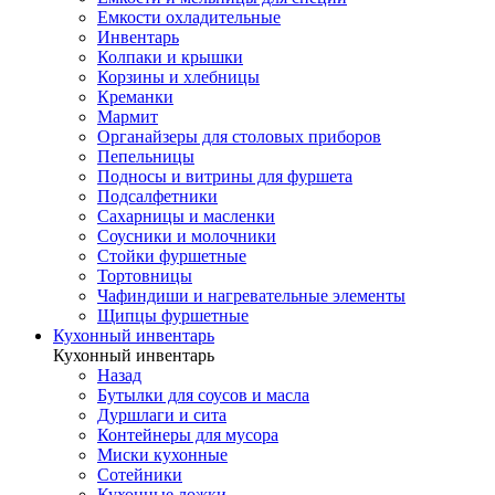
Емкости охладительные
Инвентарь
Колпаки и крышки
Корзины и хлебницы
Креманки
Мармит
Органайзеры для столовых приборов
Пепельницы
Подносы и витрины для фуршета
Подсалфетники
Сахарницы и масленки
Соусники и молочники
Стойки фуршетные
Тортовницы
Чафиндиши и нагревательные элементы
Щипцы фуршетные
Кухонный инвентарь
Кухонный инвентарь
Назад
Бутылки для соусов и масла
Дуршлаги и сита
Контейнеры для мусора
Миски кухонные
Сотейники
Кухонные ложки