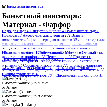
Банкетный инвентарь
Банкетный инвентарь:
Материал - Фарфор
Ведра для льда
8
Пинцеты и щипцы
4
Измельчители льда
6
Подносы
13
Аксессуары для фуршета
131
Вазы и
подсвечники
21
Диспенсеры для напитков
30
Диспенсеры для
сыпучих
11
Емкости и мельницы для специй
218
Емкости
охладительные
10
Инвентарь
11
Колпаки и крышки
31
Корзины и хлебницы
Ведра для льда
8
Пинцеты и щипцы
75
Креманки
32
Мармит
4
6
Органайзеры
для столовых приборов
33
Пепельницы
22
Подносы и
Измельчители льда
6
Подносы
13
витрины для фуршета
109
Подсалфетники
25
Сахарницы и
масленки
61
Соусники и молочники
225
Стойки фуршетные
Аксессуары для фуршета
131
Вазы и подсвечники
21
85
Тортовницы
17
Чафиндиши и нагревательные элементы
38
Щипцы фуршетные
40
Диспенсеры для напитков
30
Диспенсеры для сыпучих
11
Смотреть коллекцию "Rave"
Емкости и мельницы для специй
218
от Ariane
Емкости охладительные
10
Инвентарь
11
Смотреть коллекцию "Cascade"
Колпаки и крышки
31
Корзины и хлебницы
75
от Ariane
Креманки
32
Мармит
6