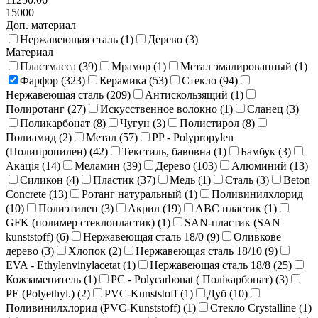
15000
Доп. материал
Нержавеющая сталь (
1
)
Дерево (
3
)
Материал
Пластмасса (
39
)
Мрамор (
1
)
Метал эмалированный (
1
)
Фарфор (
323
)
Керамика (
53
)
Стекло (
94
)
Нержавеющая сталь (
209
)
Антискользящий (
1
)
Полиротанг (
27
)
Искусственное волокно (
1
)
Сланец (
3
)
Поликарбонат (
8
)
Чугун (
3
)
Полистирол (
8
)
Полиамид (
2
)
Метал (
57
)
PP - Polypropylen
(Полипропилен) (
42
)
Текстиль, бавовна (
1
)
Бамбук (
3
)
Акація (
14
)
Меламин (
39
)
Дерево (
103
)
Алюминий (
13
)
Силикон (
4
)
Пластик (
37
)
Медь (
1
)
Сталь (
3
)
Beton
Concrete (
13
)
Ротанг натуральный (
1
)
Поливинилхлорид
(
10
)
Полиэтилен (
3
)
Акрил (
19
)
ABC пластик (
1
)
GFK (полимер стеклопластик) (
1
)
SAN-пластик (SAN
kunststoff) (
6
)
Нержавеющая сталь 18/0 (
9
)
Оливкове
дерево (
3
)
Хлопок (
2
)
Нержавеющая сталь 18/10 (
9
)
EVA - Ethylenvinylacetat (
1
)
Нержавеющая сталь 18/8 (
25
)
Кожзаменитель (
1
)
PC - Polycarbonat ( Полікарбонат) (
3
)
PE (Polyethyl.) (
2
)
PVC-Kunststoff (
1
)
Дуб (
10
)
Поливинилхлорид (PVC-Kunststoff) (
1
)
Стекло Crystalline (
1
)