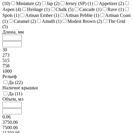
(
10
)
Miniature (
2
)
Jap (
2
)
Jersey (SP) (
1
)
Appetizer (
2
)
Aspen (
4
)
Heritage (
1
)
Chalk (
5
)
Cascade (
1
)
Rave (
1
)
Spots (
1
)
Artisan Ember (
1
)
Artisan Pebble (
1
)
Artisan Coast
(
1
)
Caramel (
2
)
Amalfi (
1
)
Modest Brown (
2
)
The Grid
(
5
)
Длина, мм
30
273
515
758
1000
Рельеф
Да (
22
)
Наличие крышки
Да (
11
)
Объем, мл
0.06
3750.06
7500.06
11250.06