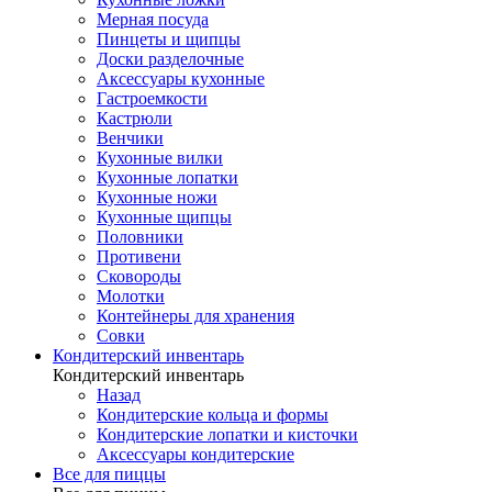
Мерная посуда
Пинцеты и щипцы
Доски разделочные
Аксессуары кухонные
Гастроемкости
Кастрюли
Венчики
Кухонные вилки
Кухонные лопатки
Кухонные ножи
Кухонные щипцы
Половники
Противени
Сковороды
Молотки
Контейнеры для хранения
Совки
Кондитерский инвентарь
Кондитерский инвентарь
Назад
Кондитерские кольца и формы
Кондитерские лопатки и кисточки
Аксессуары кондитерские
Все для пиццы