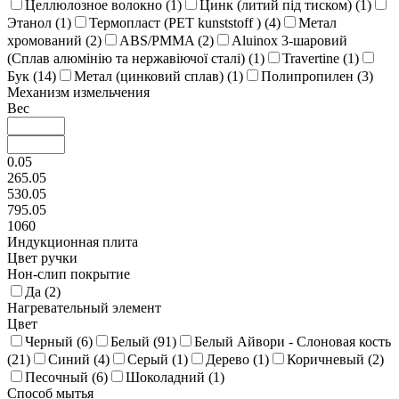
Целлюлозное волокно (
1
)
Цинк (литий під тиском) (
1
)
Этанол (
1
)
Термопласт (PET kunststoff ) (
4
)
Метал
хромований (
2
)
ABS/PMMA (
2
)
Aluinox 3-шаровий
(Сплав алюмінію та нержавіючої сталі) (
1
)
Travertine (
1
)
Бук (
14
)
Метал (цинковий сплав) (
1
)
Полипропилен (
3
)
Механизм измельчения
Вес
0.05
265.05
530.05
795.05
1060
Индукционная плита
Цвет ручки
Нон-слип покрытие
Да (
2
)
Нагревательный элемент
Цвет
Черный (
6
)
Белый (
91
)
Белый Айвори - Слоновая кость
(
21
)
Синий (
4
)
Серый (
1
)
Дерево (
1
)
Коричневый (
2
)
Песочный (
6
)
Шоколадний (
1
)
Способ мытья