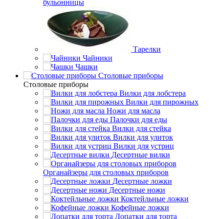
бульонницы
Тарелки
Чайники
Чашки
Cтоловые приборы
Cтоловые приборы
Вилки для лобстера
Вилки для пирожных
Ножи для масла
Палочки для еды
Вилки для стейка
Вилки для улиток
Вилки для устриц
Десертные вилки
Органайзеры для столовых приборов
Десертные ложки
Десертные ножи
Коктейльные ложки
Кофейные ложки
Лопатки для торта