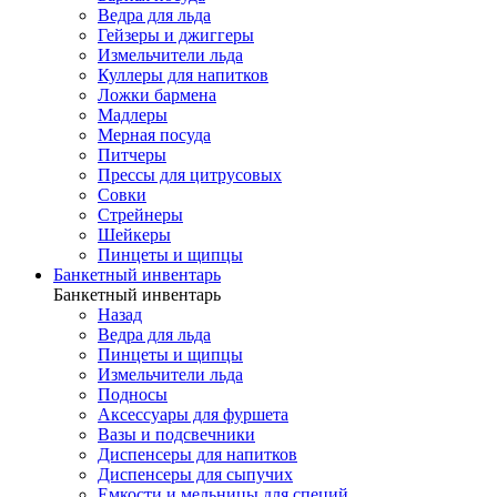
Ведра для льда
Гейзеры и джиггеры
Измельчители льда
Куллеры для напитков
Ложки бармена
Мадлеры
Мерная посуда
Питчеры
Прессы для цитрусовых
Совки
Стрейнеры
Шейкеры
Пинцеты и щипцы
Банкетный инвентарь
Банкетный инвентарь
Назад
Ведра для льда
Пинцеты и щипцы
Измельчители льда
Подносы
Аксессуары для фуршета
Вазы и подсвечники
Диспенсеры для напитков
Диспенсеры для сыпучих
Емкости и мельницы для специй