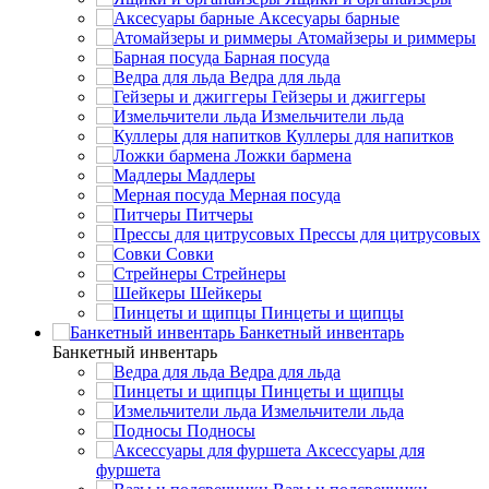
Аксесуары барные
Атомайзеры и риммеры
Барная посуда
Ведра для льда
Гейзеры и джиггеры
Измельчители льда
Куллеры для напитков
Ложки бармена
Мадлеры
Мерная посуда
Питчеры
Прессы для цитрусовых
Совки
Стрейнеры
Шейкеры
Пинцеты и щипцы
Банкетный инвентарь
Банкетный инвентарь
Ведра для льда
Пинцеты и щипцы
Измельчители льда
Подносы
Аксессуары для
фуршета