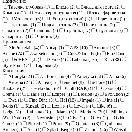
Назначение
Тарелка глубокая (
1
)
Блюдо (
2
)
Блюда для торта (
2
)
Крышка (
1
)
Ложка сервировочная (
1
)
Ложка фуршетная
(
1
)
Молочник (
6
)
Набор для специй (
3
)
Перечниця (
2
)
Подставка (
1
)
Подсалфетник (
2
)
Пепельница (
2
)
Салатник (
2
)
Солонка (
2
)
Соусник (
17
)
Соусники (
5
)
Сахарница (
1
)
Чайник (
2
)
Производитель
Alt Porcelain (
4
)
Ancap (
1
)
APS (
10
)
Arcoroc (
3
)
Ariane (
24
)
Asa Selection (
2
)
Cosy&Trendy (
6
)
Fine Dine
(
5
)
FoREST (
32
)
ID Fine (
4
)
Lubiana (
185
)
Rak (
38
)
Style Point (
7
)
Tognana (
2
)
Коллекция
Afrodyta (
21
)
Alt Porcelain (
4
)
Ameryka (
13
)
Anna (
6
)
Arcadia (
27
)
Aurea (
1
)
Banquet (
8
)
Be Fore (
1
)
Brisbane (
2
)
Celebration (
6
)
Chill (RAK) (
1
)
Classic (
4
)
Crema (
1
)
Dahlia (
1
)
Eclipse (
1
)
Erosion (
2
)
Evolution (
2
)
Ewa (
1
)
Fine Dine (
3
)
Hel (
18
)
Impala (
1
)
Iris (
1
)
Ivoris (
1
)
Kaszub (
2
)
Leon (
4
)
Level (
4
)
Like (
6
)
Lodge (
4
)
Lubiana (
18
)
Maria (
5
)
Merkury (
20
)
Minimax
(
2
)
Nano (
2
)
Neofusion (
5
)
Olive (
1
)
Onyx (
1
)
Oxide
Cinder (
1
)
Picked (
1
)
Prime (
9
)
Quintana (
3
)
Quintana
Amber (
1
)
Ska (
1
)
Splash Beige (
2
)
Victoria (
26
)
Wersal