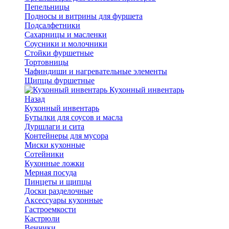
Пепельницы
Подносы и витрины для фуршета
Подсалфетники
Сахарницы и масленки
Соусники и молочники
Стойки фуршетные
Тортовницы
Чафиндиши и нагревательные элементы
Щипцы фуршетные
Кухонный инвентарь
Назад
Кухонный инвентарь
Бутылки для соусов и масла
Дуршлаги и сита
Контейнеры для мусора
Миски кухонные
Сотейники
Кухонные ложки
Мерная посуда
Пинцеты и щипцы
Доски разделочные
Аксессуары кухонные
Гастроемкости
Кастрюли
Венчики