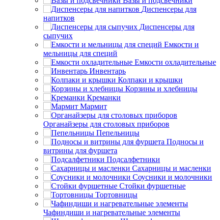
Вазы и подсвечники
Диспенсеры для
напитков
Диспенсеры для
сыпучих
Емкости и
мельницы для специй
Емкости охладительные
Инвентарь
Колпаки и крышки
Корзины и хлебницы
Креманки
Мармит
Органайзеры для столовых приборов
Пепельницы
Подносы и
витрины для фуршета
Подсалфетники
Сахарницы и масленки
Соусники и молочники
Стойки фуршетные
Тортовницы
Чафиндиши и нагревательные элементы