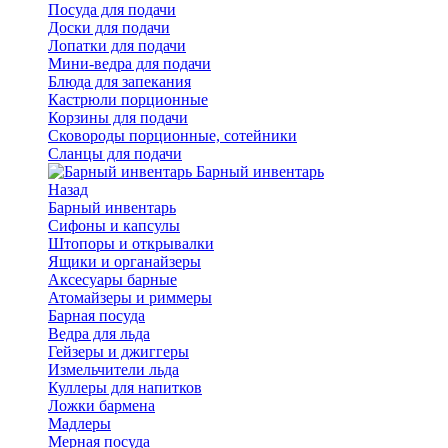
Посуда для подачи
Доски для подачи
Лопатки для подачи
Мини-ведра для подачи
Блюда для запекания
Кастрюли порционные
Корзины для подачи
Сковороды порционные, сотейники
Сланцы для подачи
Барный инвентарь
Назад
Барный инвентарь
Сифоны и капсулы
Штопоры и открывалки
Ящики и органайзеры
Аксесуары барные
Атомайзеры и риммеры
Барная посуда
Ведра для льда
Гейзеры и джиггеры
Измельчители льда
Куллеры для напитков
Ложки бармена
Мадлеры
Мерная посуда