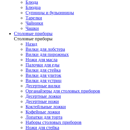
Блюда
Блюдца
Супницы и бульонницы
Тарелки
Чайники
Чашки
Cтоловые приборы
Cтоловые приборы
Назад
Вилки для лобстера
Вилки для пирожных
Ножи для масла
Палочки для еды
Вилки для стейка
Вилки для улиток
Вилки для устриц
Десертные вилки
Органайзеры для столовых приборов
Десертные ложки
Десертные ножи
Коктейльные ложки
Кофейные ложки
Лопатки для торта
Наборы столовых приборов
Ножи для стейка