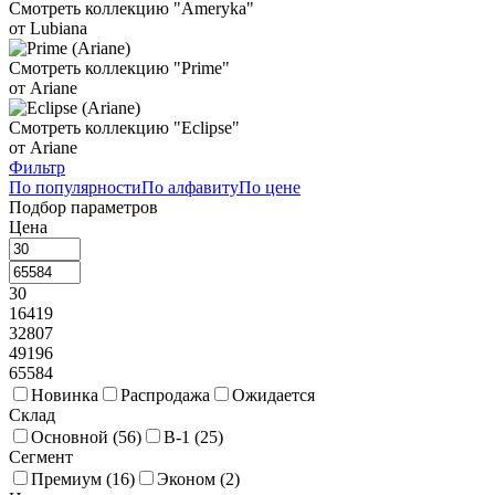
Смотреть коллекцию "Ameryka"
от Lubiana
Органайзеры для столовых приборов
33
Пепельницы
22
Подносы и витрины для фуршета
109
Подсалфетники
25
Смотреть коллекцию "Prime"
от Ariane
Сахарницы и масленки
61
Соусники и молочники
225
Смотреть коллекцию "Eclipse"
Стойки фуршетные
85
Тортовницы
17
от Ariane
Фильтр
Чафиндиши и нагревательные элементы
38
По популярности
По алфавиту
По цене
Подбор параметров
Щипцы фуршетные
40
Цена
30
16419
32807
49196
65584
Новинка
Распродажа
Ожидается
Склад
Основной (
56
)
В-1 (
25
)
Сегмент
Премиум (
16
)
Эконом (
2
)