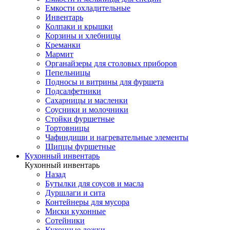
Емкости охладительные
Инвентарь
Колпаки и крышки
Корзины и хлебницы
Креманки
Мармит
Органайзеры для столовых приборов
Пепельницы
Подносы и витрины для фуршета
Подсалфетники
Сахарницы и масленки
Соусники и молочники
Стойки фуршетные
Тортовницы
Чафиндиши и нагревательные элементы
Щипцы фуршетные
Кухонный инвентарь
Кухонный инвентарь
Назад
Бутылки для соусов и масла
Дуршлаги и сита
Контейнеры для мусора
Миски кухонные
Сотейники
Кухонные ложки