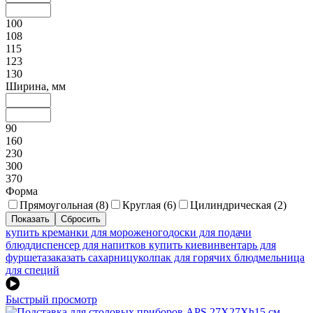
100
108
115
123
130
Ширина, мм
90
160
230
300
370
Форма
Прямоугольная (
8
)
Круглая (
6
)
Цилиндрическая (
2
)
купить креманки для мороженого
доски для подачи
блюд
диспенсер для напитков купить киев
инвентарь для
фуршета
заказать сахарницу
колпак для горячих блюд
мельница
для специй
Быстрый просмотр