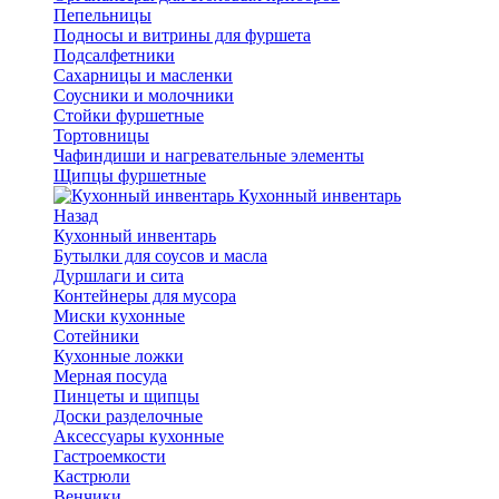
Пепельницы
Подносы и витрины для фуршета
Подсалфетники
Сахарницы и масленки
Соусники и молочники
Стойки фуршетные
Тортовницы
Чафиндиши и нагревательные элементы
Щипцы фуршетные
Кухонный инвентарь
Назад
Кухонный инвентарь
Бутылки для соусов и масла
Дуршлаги и сита
Контейнеры для мусора
Миски кухонные
Сотейники
Кухонные ложки
Мерная посуда
Пинцеты и щипцы
Доски разделочные
Аксессуары кухонные
Гастроемкости
Кастрюли
Венчики