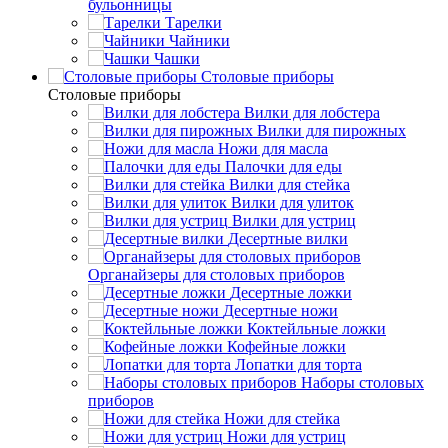
бульонницы
Тарелки
Чайники
Чашки
Cтоловые приборы
Cтоловые приборы
Вилки для лобстера
Вилки для пирожных
Ножи для масла
Палочки для еды
Вилки для стейка
Вилки для улиток
Вилки для устриц
Десертные вилки
Органайзеры для столовых приборов
Десертные ложки
Десертные ножи
Коктейльные ложки
Кофейные ложки
Лопатки для торта
Наборы столовых
приборов
Ножи для стейка
Ножи для устриц