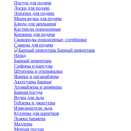
Посуда для подачи
Доски для подачи
Лопатки для подачи
Мини-ведра для подачи
Блюда для запекания
Кастрюли порционные
Корзины для подачи
Сковороды порционные, сотейники
Сланцы для подачи
Барный инвентарь
Назад
Барный инвентарь
Сифоны и капсулы
Штопоры и открывалки
Ящики и органайзеры
Аксесуары барные
Атомайзеры и риммеры
Барная посуда
Ведра для льда
Гейзеры и джиггеры
Измельчители льда
Куллеры для напитков
Ложки бармена
Мадлеры
Мерная посуда