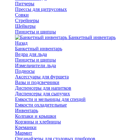
Питчеры
Прессы для цитрусовых
Совки
Стрейнеры
Шейкеры
Пинцеты и щипцы
Банкетный инвентарь
Назад
Банкетный инвентарь
Ведра для льда
Пинцеты и щипцы
Измельчители льда
Подносы
Аксессуары для фуршета
Вазы и подсвечники
Диспенсеры для напитков
Диспенсеры для сыпучих
Емкости и мельницы для специй
Емкости охладительные
Инвентарь
Колпаки и крышки
Корзины и хлебницы
Креманки
Мармит
Органайзеры для столовых приборов