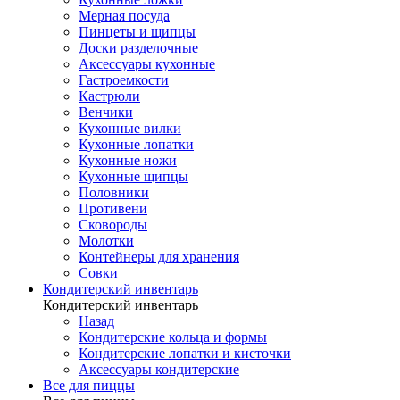
Мерная посуда
Пинцеты и щипцы
Доски разделочные
Аксессуары кухонные
Гастроемкости
Кастрюли
Венчики
Кухонные вилки
Кухонные лопатки
Кухонные ножи
Кухонные щипцы
Половники
Противени
Сковороды
Молотки
Контейнеры для хранения
Совки
Кондитерский инвентарь
Кондитерский инвентарь
Назад
Кондитерские кольца и формы
Кондитерские лопатки и кисточки
Аксессуары кондитерские
Все для пиццы