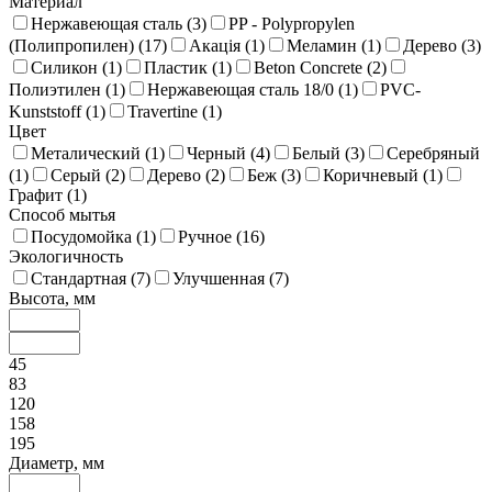
Материал
Нержавеющая сталь (
3
)
PP - Polypropylen
(Полипропилен) (
17
)
Акація (
1
)
Меламин (
1
)
Дерево (
3
)
Силикон (
1
)
Пластик (
1
)
Beton Concrete (
2
)
Полиэтилен (
1
)
Нержавеющая сталь 18/0 (
1
)
PVC-
Kunststoff (
1
)
Travertine (
1
)
Цвет
Металический (
1
)
Черный (
4
)
Белый (
3
)
Серебряный
(
1
)
Серый (
2
)
Дерево (
2
)
Беж (
3
)
Коричневый (
1
)
Графит (
1
)
Способ мытья
Посудомойка (
1
)
Ручное (
16
)
Экологичность
Стандартная (
7
)
Улучшенная (
7
)
Высота, мм
45
83
120
158
195
Диаметр, мм