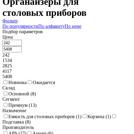
Органайзеры для
столовых приборов
Фильтр
По популярности
По алфавиту
По цене
Подбор параметров
Цена
242
1534
2825
4117
5408
Новинка
Ожидается
Склад
Основной (
8
)
Сегмент
Премиум (
13
)
Назначение
Емкость для столовых приборов (
1
)
Корзина (
1
)
Подставка (
8
)
Производитель
APS (
27
)
Araven (
6
)