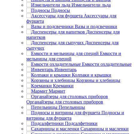
Измельчители льда
Подносы
Аксессуары для
фуршета
Вазы и подсвечники
Диспенсеры для
напитков
Диспенсеры для
сыпучих
Емкости и
мельницы для специй
Емкости охладительные
Инвентарь
Колпаки и крышки
Корзины и хлебницы
Креманки
Мармит
Органайзеры для столовых приборов
Пепельницы
Подносы и
витрины для фуршета
Подсалфетники
Сахарницы и масленки