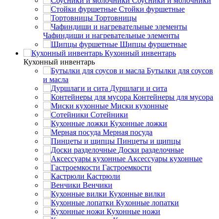
Соусники и молочники
Стойки фуршетные
Тортовницы
Чафиндиши и нагревательные элементы
Щипцы фуршетные
Кухонный инвентарь
Кухонный инвентарь
Бутылки для соусов
и масла
Дуршлаги и сита
Контейнеры для мусора
Миски кухонные
Сотейники
Кухонные ложки
Мерная посуда
Пинцеты и щипцы
Доски разделочные
Аксессуары кухонные
Гастроемкости
Кастрюли
Венчики
Кухонные вилки
Кухонные лопатки
Кухонные ножи