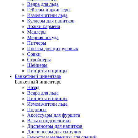
Ведра для льда
Гейзеры и джиггеры
Измельчители льда
Куллеры для напитков
Ложки бармена
Мадлеры
Мерная посуда
Питчеры
Прессы для цитрусовых
Совки
Стрейнеры
Шейкеры
Пинцеты и щипцы
Банкетный инвентарь
Банкетный инвентарь
Назад
Ведра для льда
Пинцеты и щипцы
Измельчители льда
Подносы
Аксессуары для фуршета
Вазы и подсвечники
Диспенсеры для напитков
Диспенсеры для сыпучих
Емкости и мельницы для специй