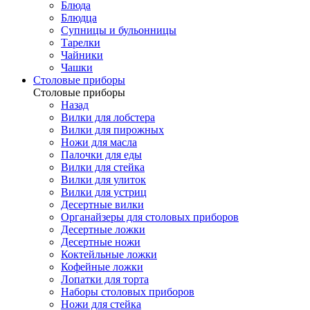
Блюда
Блюдца
Супницы и бульонницы
Тарелки
Чайники
Чашки
Cтоловые приборы
Cтоловые приборы
Назад
Вилки для лобстера
Вилки для пирожных
Ножи для масла
Палочки для еды
Вилки для стейка
Вилки для улиток
Вилки для устриц
Десертные вилки
Органайзеры для столовых приборов
Десертные ложки
Десертные ножи
Коктейльные ложки
Кофейные ложки
Лопатки для торта
Наборы столовых приборов
Ножи для стейка