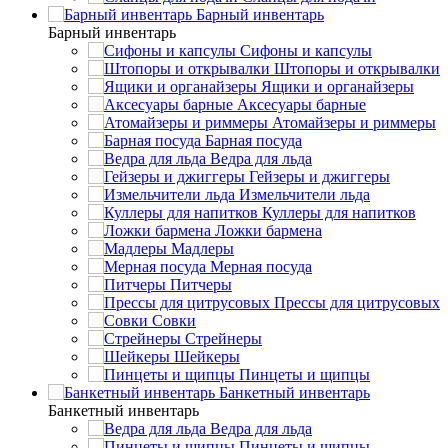
Барный инвентарь
Барный инвентарь
Сифоны и капсулы
Штопоры и открывалки
Ящики и органайзеры
Аксесуары барные
Атомайзеры и риммеры
Барная посуда
Ведра для льда
Гейзеры и джиггеры
Измельчители льда
Куллеры для напитков
Ложки бармена
Мадлеры
Мерная посуда
Питчеры
Прессы для цитрусовых
Совки
Стрейнеры
Шейкеры
Пинцеты и щипцы
Банкетный инвентарь
Банкетный инвентарь
Ведра для льда
Пинцеты и щипцы