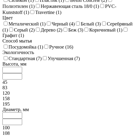
Силикон (
1
)
Пластик (
1
)
Beton Concrete (
2
)
Полиэтилен (
1
)
Нержавеющая сталь 18/0 (
1
)
PVC-
Kunststoff (
1
)
Travertine (
1
)
Цвет
Металический (
1
)
Черный (
4
)
Белый (
3
)
Серебряный
(
1
)
Серый (
2
)
Дерево (
2
)
Беж (
3
)
Коричневый (
1
)
Графит (
1
)
Способ мытья
Посудомойка (
1
)
Ручное (
16
)
Экологичность
Стандартная (
7
)
Улучшенная (
7
)
Высота, мм
45
83
120
158
195
Диаметр, мм
100
108