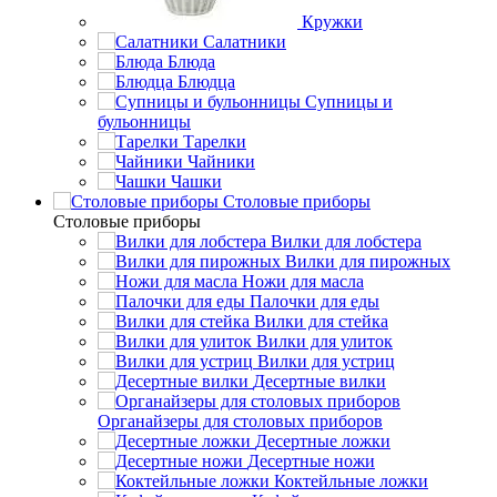
Кружки
Салатники
Блюда
Блюдца
Супницы и
бульонницы
Тарелки
Чайники
Чашки
Cтоловые приборы
Cтоловые приборы
Вилки для лобстера
Вилки для пирожных
Ножи для масла
Палочки для еды
Вилки для стейка
Вилки для улиток
Вилки для устриц
Десертные вилки
Органайзеры для столовых приборов
Десертные ложки
Десертные ножи
Коктейльные ложки