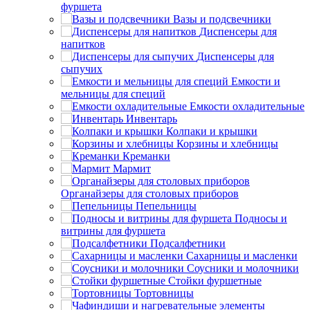
фуршета
Вазы и подсвечники
Диспенсеры для
напитков
Диспенсеры для
сыпучих
Емкости и
мельницы для специй
Емкости охладительные
Инвентарь
Колпаки и крышки
Корзины и хлебницы
Креманки
Мармит
Органайзеры для столовых приборов
Пепельницы
Подносы и
витрины для фуршета
Подсалфетники
Сахарницы и масленки
Соусники и молочники
Стойки фуршетные
Тортовницы