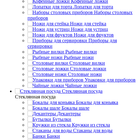
Кофейные ложки
Лопатки для торта
Наборы столовых
приборов
Ножи для стейка
Ножи для устриц
Ножи для фруктов
Приборы для
сервировки
Рыбные вилки
Рыбные ножи
Столовые вилки
Столовые ложки
Столовые ножи
Упаковки для приборов
Чайные ложки
Стеклянная посуда
Стеклянная посуда
Бокалы для коньяка
Бокалы шале
Декантеры
Бутылки
Кружки из стекла
Стаканы для воды
Банки