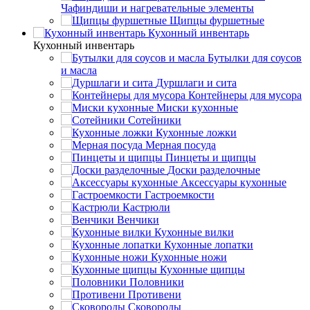
Чафиндиши и нагревательные элементы
Щипцы фуршетные
Кухонный инвентарь
Кухонный инвентарь
Бутылки для соусов
и масла
Дуршлаги и сита
Контейнеры для мусора
Миски кухонные
Сотейники
Кухонные ложки
Мерная посуда
Пинцеты и щипцы
Доски разделочные
Аксессуары кухонные
Гастроемкости
Кастрюли
Венчики
Кухонные вилки
Кухонные лопатки
Кухонные ножи
Кухонные щипцы
Половники
Противени
Сковороды