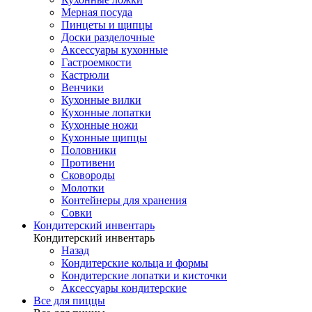
Мерная посуда
Пинцеты и щипцы
Доски разделочные
Аксессуары кухонные
Гастроемкости
Кастрюли
Венчики
Кухонные вилки
Кухонные лопатки
Кухонные ножи
Кухонные щипцы
Половники
Противени
Сковороды
Молотки
Контейнеры для хранения
Совки
Кондитерский инвентарь
Кондитерский инвентарь
Назад
Кондитерские кольца и формы
Кондитерские лопатки и кисточки
Аксессуары кондитерские
Все для пиццы