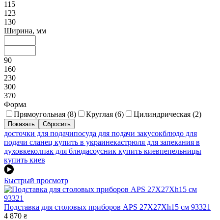
115
123
130
Ширина, мм
90
160
230
300
370
Форма
Прямоугольная (
8
)
Круглая (
6
)
Цилиндрическая (
2
)
досточки для подачи
посуда для подачи закусок
блюдо для
подачи сланец купить в украине
кастрюля для запекания в
духовке
колпак для блюда
соусник купить киев
пепельницы
купить киев
Быстрый просмотр
Подставка для столовых приборов APS 27X27Xh15 см 93321
4 870
₴