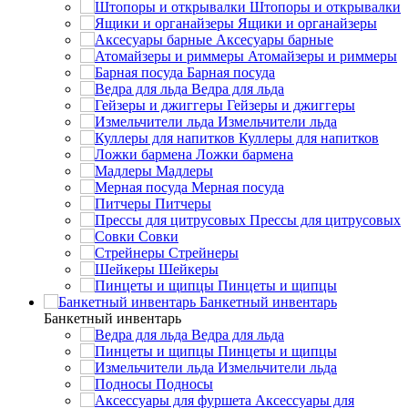
Штопоры и открывалки
Ящики и органайзеры
Аксесуары барные
Атомайзеры и риммеры
Барная посуда
Ведра для льда
Гейзеры и джиггеры
Измельчители льда
Куллеры для напитков
Ложки бармена
Мадлеры
Мерная посуда
Питчеры
Прессы для цитрусовых
Совки
Стрейнеры
Шейкеры
Пинцеты и щипцы
Банкетный инвентарь
Банкетный инвентарь
Ведра для льда
Пинцеты и щипцы
Измельчители льда
Подносы
Аксессуары для