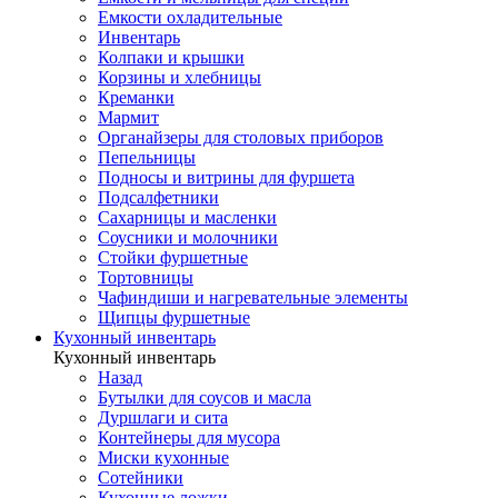
Емкости охладительные
Инвентарь
Колпаки и крышки
Корзины и хлебницы
Креманки
Мармит
Органайзеры для столовых приборов
Пепельницы
Подносы и витрины для фуршета
Подсалфетники
Сахарницы и масленки
Соусники и молочники
Стойки фуршетные
Тортовницы
Чафиндиши и нагревательные элементы
Щипцы фуршетные
Кухонный инвентарь
Кухонный инвентарь
Назад
Бутылки для соусов и масла
Дуршлаги и сита
Контейнеры для мусора
Миски кухонные
Сотейники
Кухонные ложки