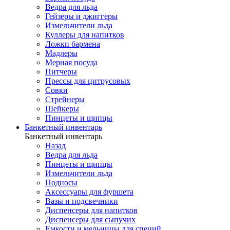
Ведра для льда
Гейзеры и джиггеры
Измельчители льда
Куллеры для напитков
Ложки бармена
Мадлеры
Мерная посуда
Питчеры
Прессы для цитрусовых
Совки
Стрейнеры
Шейкеры
Пинцеты и щипцы
Банкетный инвентарь
Банкетный инвентарь
Назад
Ведра для льда
Пинцеты и щипцы
Измельчители льда
Подносы
Аксессуары для фуршета
Вазы и подсвечники
Диспенсеры для напитков
Диспенсеры для сыпучих
Емкости и мельницы для специй