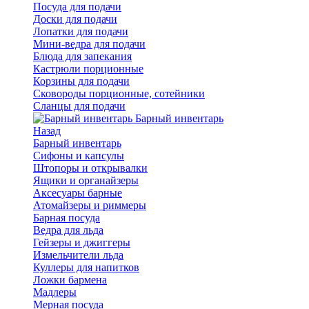
Посуда для подачи
Доски для подачи
Лопатки для подачи
Мини-ведра для подачи
Блюда для запекания
Кастрюли порционные
Корзины для подачи
Сковороды порционные, сотейники
Сланцы для подачи
Барный инвентарь
Назад
Барный инвентарь
Сифоны и капсулы
Штопоры и открывалки
Ящики и органайзеры
Аксесуары барные
Атомайзеры и риммеры
Барная посуда
Ведра для льда
Гейзеры и джиггеры
Измельчители льда
Куллеры для напитков
Ложки бармена
Мадлеры
Мерная посуда