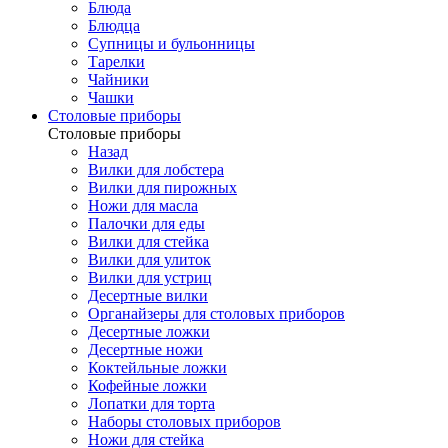
Блюда
Блюдца
Супницы и бульонницы
Тарелки
Чайники
Чашки
Cтоловые приборы
Cтоловые приборы
Назад
Вилки для лобстера
Вилки для пирожных
Ножи для масла
Палочки для еды
Вилки для стейка
Вилки для улиток
Вилки для устриц
Десертные вилки
Органайзеры для столовых приборов
Десертные ложки
Десертные ножи
Коктейльные ложки
Кофейные ложки
Лопатки для торта
Наборы столовых приборов
Ножи для стейка