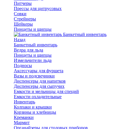
Питчеры
Прессы для цитрусовых
Совки
Стрейнеры
Шейкеры
Пинцеты и щипцы
Банкетный инвентарь
Назад
Банкетный инвентарь
Ведра для льда
Пинцеты и щипцы
Измельчители льда
Подносы
Аксессуары для фуршета
Вазы и подсвечники
Диспенсеры для напитков
Диспенсеры для сыпучих
Емкости и мельницы для специй
Емкости охладительные
Инвентарь
Колпаки и крышки
Корзины и хлебницы
Креманки
Мармит
Органайзеры для столовых приборов