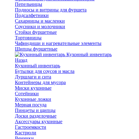
Пепельницы
Подносы и витрины для фуршета
Подсалфетники
Сахарницы и масленки
Соусники и молочники
Стойки фуршетные
Тортовницы
Чафиндиши и нагревательные элементы
Щипцы фуршетные
Кухонный инвентарь
Назад
Кухонный инвентарь
Бутылки для соусов и масла
Дуршлаги и сита
Контейнеры для мусора
Миски кухонные
Сотейники
Кухонные ложки
Мерная посуда
Пинцеты и щипцы
Доски разделочные
Аксессуары кухонные
Гастроемкости
Кастрюли
Венчики