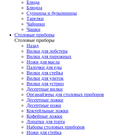
Блюда
Блюдца
Супницы и бульонницы
Тарелки
Чайники
Чашки
Cтоловые приборы
Cтоловые приборы
Назад
Вилки для лобстера
Вилки для пирожных
Ножи для масла
Палочки для еды
Вилки для стейка
Вилки для улиток
Вилки для устриц
Десертные вилки
Органайзеры для столовых приборов
Десертные ложки
Десертные ножи
Коктейльные ложки
Кофейные ложки
Лопатки для торта
Наборы столовых приборов
Ножи для стейка