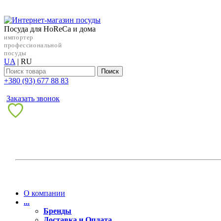
Посуда для HoReCa и дома
импортер
профессиональной
посуды
UA
|
RU
Поиск
+38‎0 (93) 677 88 83
Заказать звонок
О компании
...
Бренды
Доставка и Оплата