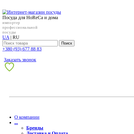
Посуда для HoReCa и дома
импортер
профессиональной
посуды
UA
|
RU
Поиск
+38‎0 (93) 677 88 83
Заказать звонок
О компании
...
Бренды
Доставка и Оплата