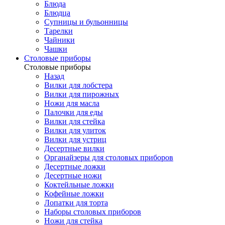
Блюда
Блюдца
Супницы и бульонницы
Тарелки
Чайники
Чашки
Cтоловые приборы
Cтоловые приборы
Назад
Вилки для лобстера
Вилки для пирожных
Ножи для масла
Палочки для еды
Вилки для стейка
Вилки для улиток
Вилки для устриц
Десертные вилки
Органайзеры для столовых приборов
Десертные ложки
Десертные ножи
Коктейльные ложки
Кофейные ложки
Лопатки для торта
Наборы столовых приборов
Ножи для стейка