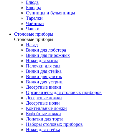
Блюда
Блюдца
Супницы и бульонницы
Тарелки
Чайники
Чашки
Cтоловые приборы
Cтоловые приборы
Назад
Вилки для лобстера
Вилки для пирожных
Ножи для масла
Палочки для еды
Вилки для стейка
Вилки для улиток
Вилки для устриц
Десертные вилки
Органайзеры для столовых приборов
Десертные ложки
Десертные ножи
Коктейльные ложки
Кофейные ложки
Лопатки для торта
Наборы столовых приборов
Ножи для стейка