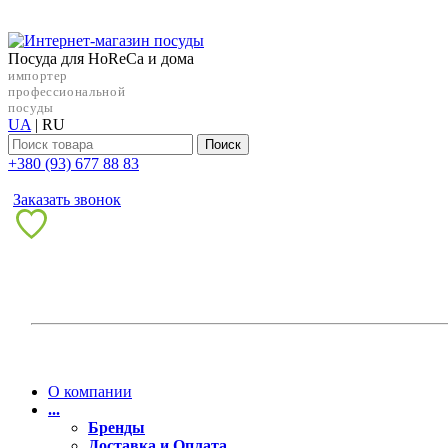
Посуда для HoReCa и дома
импортер
профессиональной
посуды
UA
|
RU
Поиск
+38‎0 (93) 677 88 83
Заказать звонок
О компании
...
Бренды
Доставка и Оплата