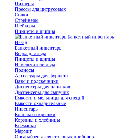
Питчеры
Прессы для цитрусовых
Совки
Стрейнеры
Шейкеры
Пинцеты и щипцы
Банкетный инвентарь
Назад
Банкетный инвентарь
Ведра для льда
Пинцеты и щипцы
Измельчители льда
Подносы
Аксессуары для фуршета
Вазы и подсвечники
Диспенсеры для напитков
Диспенсеры для сыпучих
Емкости и мельницы для специй
Емкости охладительные
Инвентарь
Колпаки и крышки
Корзины и хлебницы
Креманки
Мармит
Органайзеры для столовых приборов