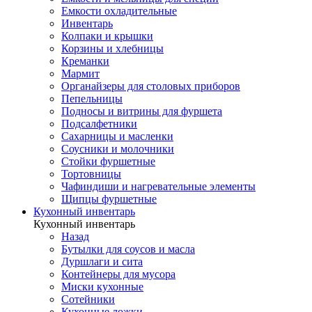
Емкости охладительные
Инвентарь
Колпаки и крышки
Корзины и хлебницы
Креманки
Мармит
Органайзеры для столовых приборов
Пепельницы
Подносы и витрины для фуршета
Подсалфетники
Сахарницы и масленки
Соусники и молочники
Стойки фуршетные
Тортовницы
Чафиндиши и нагревательные элементы
Щипцы фуршетные
Кухонный инвентарь
Кухонный инвентарь
Назад
Бутылки для соусов и масла
Дуршлаги и сита
Контейнеры для мусора
Миски кухонные
Сотейники
Кухонные ложки