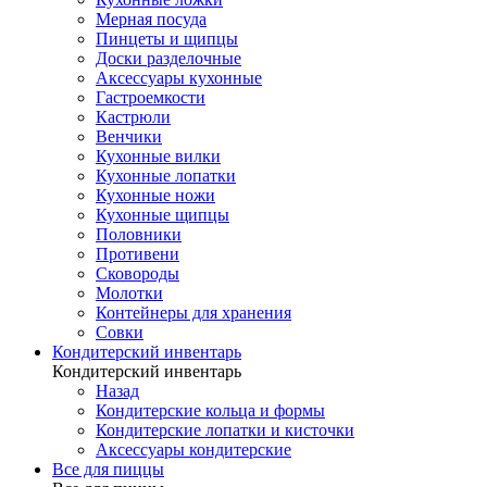
Мерная посуда
Пинцеты и щипцы
Доски разделочные
Аксессуары кухонные
Гастроемкости
Кастрюли
Венчики
Кухонные вилки
Кухонные лопатки
Кухонные ножи
Кухонные щипцы
Половники
Противени
Сковороды
Молотки
Контейнеры для хранения
Совки
Кондитерский инвентарь
Кондитерский инвентарь
Назад
Кондитерские кольца и формы
Кондитерские лопатки и кисточки
Аксессуары кондитерские
Все для пиццы