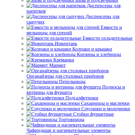
Вазы и подсвечники
Диспенсеры для
напитков
Диспенсеры для
сыпучих
Емкости и
мельницы для специй
Емкости охладительные
Инвентарь
Колпаки и крышки
Корзины и хлебницы
Креманки
Мармит
Органайзеры для столовых приборов
Пепельницы
Подносы и
витрины для фуршета
Подсалфетники
Сахарницы и масленки
Соусники и молочники
Стойки фуршетные
Тортовницы
Чафиндиши и нагревательные элементы