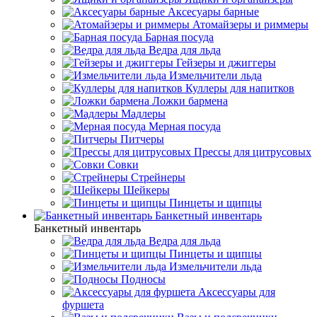
Аксесуары барные
Атомайзеры и риммеры
Барная посуда
Ведра для льда
Гейзеры и джиггеры
Измельчители льда
Куллеры для напитков
Ложки бармена
Мадлеры
Мерная посуда
Питчеры
Прессы для цитрусовых
Совки
Стрейнеры
Шейкеры
Пинцеты и щипцы
Банкетный инвентарь
Банкетный инвентарь
Ведра для льда
Пинцеты и щипцы
Измельчители льда
Подносы
Аксессуары для
фуршета