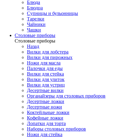
Блюда
Блюдца
Супницы и бульонницы
Тарелки
Чайники
Чашки
Cтоловые приборы
Cтоловые приборы
Назад
Вилки для лобстера
Вилки для пирожных
Ножи для масла
Палочки для еды
Вилки для стейка
Вилки для улиток
Вилки для устриц
Десертные вилки
Органайзеры для столовых приборов
Десертные ложки
Десертные ножи
Коктейльные ложки
Кофейные ложки
Лопатки для торта
Наборы столовых приборов
Ножи для стейка