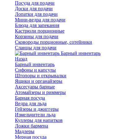
Посуда для подачи
Доски для подачи
Лопатки для подачи
Мини-ведра для подачи
Блюда для запекания
Кастрюли порционные
Корзины для подачи
Сковороды порционные, сотейники
Сланцы для подачи
Барный инвентарь
Назад
Барный инвентарь
Сифоны и капсулы
Штопоры и открывалки
Ящики и органайзеры
Аксесуары барные
Атомайзеры и риммеры
Барная посуда
Ведра для льда
Гейзеры и джиггеры
Измельчители льда
Куллеры для напитков
Ложки бармена
Мадлеры
Мерная посуда