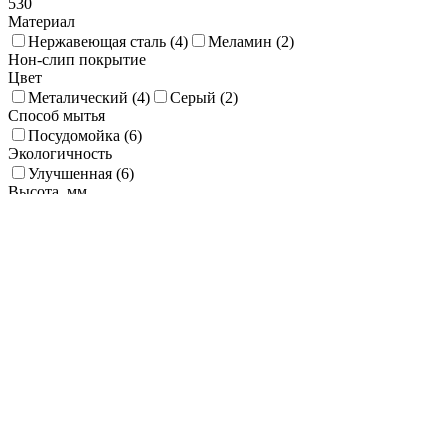
530
Материал
Нержавеющая сталь (
4
)
Меламин (
2
)
Нон-слип покрытие
Цвет
Металический (
4
)
Серый (
2
)
Способ мытья
Посудомойка (
6
)
Экологичность
Улучшенная (
6
)
Высота, мм
10
15
20
25
30
Покрытие (Декор)
Матовый / Сатин / Стоунвош (
4
)
Диаметр, мм
35