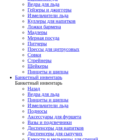
Ведра для льда
Гейзеры и джиггеры
Измельчители льда
Куллеры для напитков
Ложки бармена
Мадлеры
Мерная посуда
Питчеры
Прессы для цитрусовых
Совки
Стрейнеры
Шейкеры
Пинцеты и щипцы
Банкетный инвентарь
Банкетный инвентарь
Назад
Ведра для льда
Пинцеты и щипцы
Измельчители льда
Подносы
Аксессуары для фуршета
Вазы и подсвечники
Диспенсеры для напитков
Диспенсеры для сыпучих
Емкости и мельницы для специй