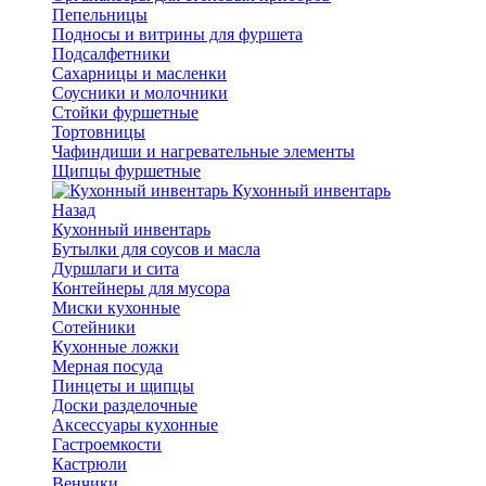
Пепельницы
Подносы и витрины для фуршета
Подсалфетники
Сахарницы и масленки
Соусники и молочники
Стойки фуршетные
Тортовницы
Чафиндиши и нагревательные элементы
Щипцы фуршетные
Кухонный инвентарь
Назад
Кухонный инвентарь
Бутылки для соусов и масла
Дуршлаги и сита
Контейнеры для мусора
Миски кухонные
Сотейники
Кухонные ложки
Мерная посуда
Пинцеты и щипцы
Доски разделочные
Аксессуары кухонные
Гастроемкости
Кастрюли
Венчики