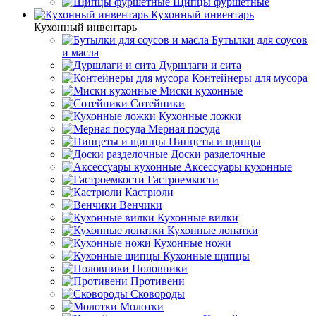
Щипцы фуршетные
Кухонный инвентарь
Кухонный инвентарь
Бутылки для соусов
и масла
Дуршлаги и сита
Контейнеры для мусора
Миски кухонные
Сотейники
Кухонные ложки
Мерная посуда
Пинцеты и щипцы
Доски разделочные
Аксессуары кухонные
Гастроемкости
Кастрюли
Венчики
Кухонные вилки
Кухонные лопатки
Кухонные ножи
Кухонные щипцы
Половники
Противени
Сковороды
Молотки