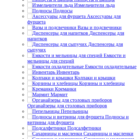
Измельчители льда
Подносы
Аксессуары для
фуршета
Вазы и подсвечники
Диспенсеры для
напитков
Диспенсеры для
сыпучих
Емкости и
мельницы для специй
Емкости охладительные
Инвентарь
Колпаки и крышки
Корзины и хлебницы
Креманки
Мармит
Органайзеры для столовых приборов
Пепельницы
Подносы и
витрины для фуршета
Подсалфетники
Сахарницы и масленки