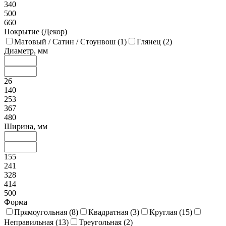
340
500
660
Покрытие (Декор)
Матовый / Сатин / Стоунвош (
1
)
Глянец (
2
)
Диаметр, мм
26
140
253
367
480
Ширина, мм
155
241
328
414
500
Форма
Прямоугольная (
8
)
Квадратная (
3
)
Круглая (
15
)
Неправильная (
13
)
Треугольная (
2
)