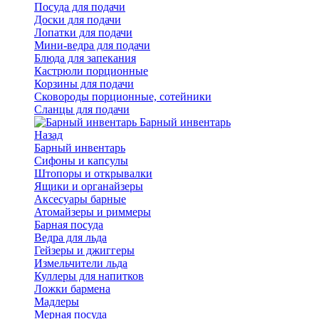
Посуда для подачи
Доски для подачи
Лопатки для подачи
Мини-ведра для подачи
Блюда для запекания
Кастрюли порционные
Корзины для подачи
Сковороды порционные, сотейники
Сланцы для подачи
Барный инвентарь
Назад
Барный инвентарь
Сифоны и капсулы
Штопоры и открывалки
Ящики и органайзеры
Аксесуары барные
Атомайзеры и риммеры
Барная посуда
Ведра для льда
Гейзеры и джиггеры
Измельчители льда
Куллеры для напитков
Ложки бармена
Мадлеры
Мерная посуда