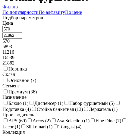
Фильтр
По популярности
По алфавиту
По цене
Подбор параметров
Цена
570
5893
11216
16539
21862
Новинка
Склад
Основной (
7
)
Сегмент
Премиум (
36
)
Назначение
Блюдо (
1
)
Диспенсер (
1
)
Набор фуршетный (
5
)
Подставка (
4
)
Стойка банкетная (
13
)
Держатель (
1
)
Производитель
APS (
69
)
Arcos (
2
)
Asa Selection (
1
)
Fine Dine (
7
)
Lacor (
1
)
Silikomart (
1
)
Tomgast (
4
)
Коллекция