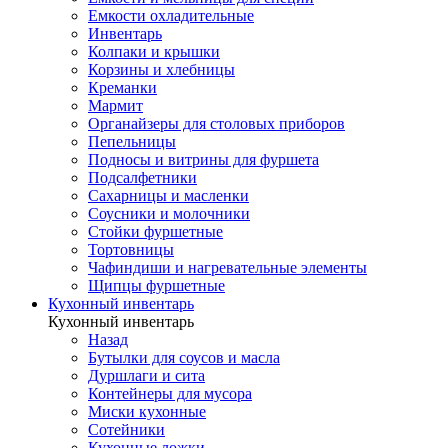
Емкости охладительные
Инвентарь
Колпаки и крышки
Корзины и хлебницы
Креманки
Мармит
Органайзеры для столовых приборов
Пепельницы
Подносы и витрины для фуршета
Подсалфетники
Сахарницы и масленки
Соусники и молочники
Стойки фуршетные
Тортовницы
Чафиндиши и нагревательные элементы
Щипцы фуршетные
Кухонный инвентарь
Кухонный инвентарь
Назад
Бутылки для соусов и масла
Дуршлаги и сита
Контейнеры для мусора
Миски кухонные
Сотейники
Кухонные ложки