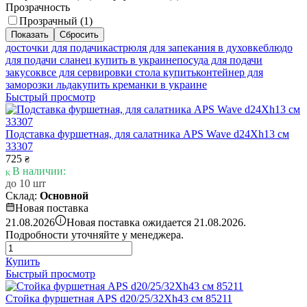
Прозрачность
Прозрачный (
1
)
досточки для подачи
кастрюля для запекания в духовке
блюдо
для подачи сланец купить в украине
посуда для подачи
закусок
все для сервировки стола купить
контейнер для
заморозки льда
купить креманки в украине
Быстрый просмотр
Подставка фуршетная, для салатника APS Wave d24Xh13 см
33307
725
₴
В наличии:
до 10 шт
Склад:
Основной
Новая поставка
i
21.08.2026
Новая поставка ожидается 21.08.2026.
Подробности уточняйте у менеджера.
Купить
Быстрый просмотр
Стойка фуршетная APS d20/25/32Xh43 см 85211