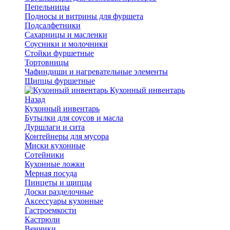
Пепельницы
Подносы и витрины для фуршета
Подсалфетники
Сахарницы и масленки
Соусники и молочники
Стойки фуршетные
Тортовницы
Чафиндиши и нагревательные элементы
Щипцы фуршетные
Кухонный инвентарь
Назад
Кухонный инвентарь
Бутылки для соусов и масла
Дуршлаги и сита
Контейнеры для мусора
Миски кухонные
Сотейники
Кухонные ложки
Мерная посуда
Пинцеты и щипцы
Доски разделочные
Аксессуары кухонные
Гастроемкости
Кастрюли
Венчики