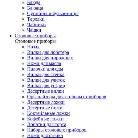
Блюда
Блюдца
Супницы и бульонницы
Тарелки
Чайники
Чашки
Cтоловые приборы
Cтоловые приборы
Назад
Вилки для лобстера
Вилки для пирожных
Ножи для масла
Палочки для еды
Вилки для стейка
Вилки для улиток
Вилки для устриц
Десертные вилки
Органайзеры для столовых приборов
Десертные ложки
Десертные ножи
Коктейльные ложки
Кофейные ложки
Лопатки для торта
Наборы столовых приборов
Ножи для стейка