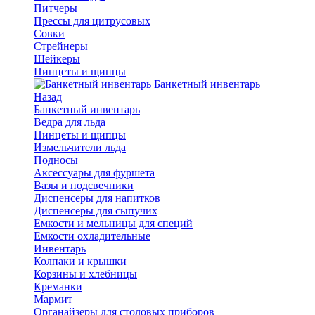
Питчеры
Прессы для цитрусовых
Совки
Стрейнеры
Шейкеры
Пинцеты и щипцы
Банкетный инвентарь
Назад
Банкетный инвентарь
Ведра для льда
Пинцеты и щипцы
Измельчители льда
Подносы
Аксессуары для фуршета
Вазы и подсвечники
Диспенсеры для напитков
Диспенсеры для сыпучих
Емкости и мельницы для специй
Емкости охладительные
Инвентарь
Колпаки и крышки
Корзины и хлебницы
Креманки
Мармит
Органайзеры для столовых приборов