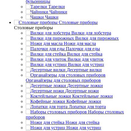
бульонницы
Тарелки
Чайники
Чашки
Cтоловые приборы
Cтоловые приборы
Вилки для лобстера
Вилки для пирожных
Ножи для масла
Палочки для еды
Вилки для стейка
Вилки для улиток
Вилки для устриц
Десертные вилки
Органайзеры для столовых приборов
Десертные ложки
Десертные ножи
Коктейльные ложки
Кофейные ложки
Лопатки для торта
Наборы столовых
приборов
Ножи для стейка
Ножи для устриц