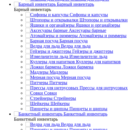
Барный инвентарь
Барный инвентарь
Сифоны и капсулы
Штопоры и открывалки
Ящики и органайзеры
Аксесуары барные
Атомайзеры и риммеры
Барная посуда
Ведра для льда
Гейзеры и джиггеры
Измельчители льда
Куллеры для напитков
Ложки бармена
Мадлеры
Мерная посуда
Питчеры
Прессы для цитрусовых
Совки
Стрейнеры
Шейкеры
Пинцеты и щипцы
Банкетный инвентарь
Банкетный инвентарь
Ведра для льда
Пинцеты и щипцы