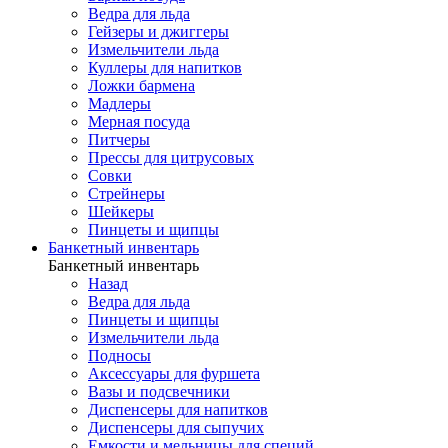
Ведра для льда
Гейзеры и джиггеры
Измельчители льда
Куллеры для напитков
Ложки бармена
Мадлеры
Мерная посуда
Питчеры
Прессы для цитрусовых
Совки
Стрейнеры
Шейкеры
Пинцеты и щипцы
Банкетный инвентарь
Банкетный инвентарь
Назад
Ведра для льда
Пинцеты и щипцы
Измельчители льда
Подносы
Аксессуары для фуршета
Вазы и подсвечники
Диспенсеры для напитков
Диспенсеры для сыпучих
Емкости и мельницы для специй