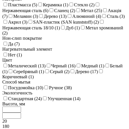
Пластмасса (
5
)
Керамика (
1
)
Стекло (
2
)
Нержавеющая сталь (
6
)
Сланец (
2
)
Метал (
25
)
Акація
(
7
)
Меламин (
3
)
Дерево (
13
)
Алюминий (
4
)
Сталь (
3
)
Акрил (
3
)
SAN-пластик (SAN kunststoff) (
2
)
Нержавеющая сталь 18/10 (
1
)
Дуб (
1
)
Метал хромований
(
2
)
Нон-слип покрытие
Да (
7
)
Нагревательный элемент
Нет (
1
)
Цвет
Металический (
13
)
Черный (
16
)
Медный (
1
)
Белый
(
1
)
Серебряный (
1
)
Серый (
2
)
Дерево (
17
)
Коричневый (
1
)
Способ мытья
Посудомойка (
10
)
Ручное (
38
)
Экологичность
Стандартная (
24
)
Улучшенная (
14
)
Высота, мм
20
180