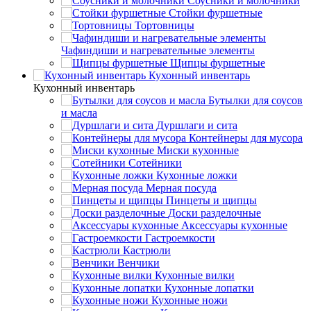
Соусники и молочники
Стойки фуршетные
Тортовницы
Чафиндиши и нагревательные элементы
Щипцы фуршетные
Кухонный инвентарь
Кухонный инвентарь
Бутылки для соусов
и масла
Дуршлаги и сита
Контейнеры для мусора
Миски кухонные
Сотейники
Кухонные ложки
Мерная посуда
Пинцеты и щипцы
Доски разделочные
Аксессуары кухонные
Гастроемкости
Кастрюли
Венчики
Кухонные вилки
Кухонные лопатки
Кухонные ножи