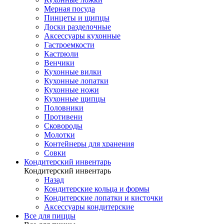
Мерная посуда
Пинцеты и щипцы
Доски разделочные
Аксессуары кухонные
Гастроемкости
Кастрюли
Венчики
Кухонные вилки
Кухонные лопатки
Кухонные ножи
Кухонные щипцы
Половники
Противени
Сковороды
Молотки
Контейнеры для хранения
Совки
Кондитерский инвентарь
Кондитерский инвентарь
Назад
Кондитерские кольца и формы
Кондитерские лопатки и кисточки
Аксессуары кондитерские
Все для пиццы