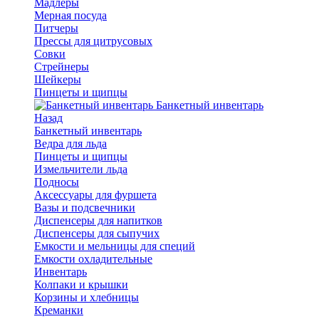
Мадлеры
Мерная посуда
Питчеры
Прессы для цитрусовых
Совки
Стрейнеры
Шейкеры
Пинцеты и щипцы
Банкетный инвентарь
Назад
Банкетный инвентарь
Ведра для льда
Пинцеты и щипцы
Измельчители льда
Подносы
Аксессуары для фуршета
Вазы и подсвечники
Диспенсеры для напитков
Диспенсеры для сыпучих
Емкости и мельницы для специй
Емкости охладительные
Инвентарь
Колпаки и крышки
Корзины и хлебницы
Креманки