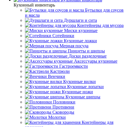
Кухонный инвентарь
Бутылки для соусов
и масла
Дуршлаги и сита
Контейнеры для мусора
Миски кухонные
Сотейники
Кухонные ложки
Мерная посуда
Пинцеты и щипцы
Доски разделочные
Аксессуары кухонные
Гастроемкости
Кастрюли
Венчики
Кухонные вилки
Кухонные лопатки
Кухонные ножи
Кухонные щипцы
Половники
Противени
Сковороды
Молотки
Контейнеры для