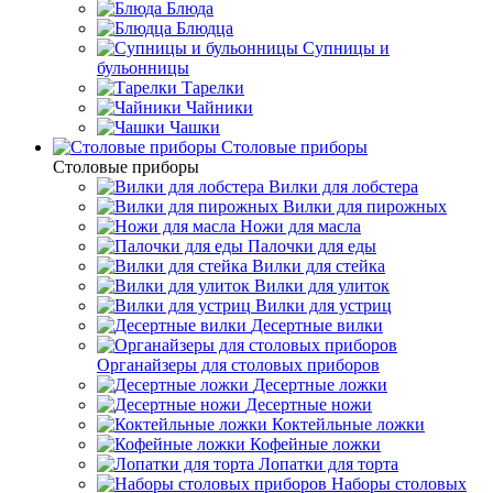
Блюда
Блюдца
Супницы и
бульонницы
Тарелки
Чайники
Чашки
Cтоловые приборы
Cтоловые приборы
Вилки для лобстера
Вилки для пирожных
Ножи для масла
Палочки для еды
Вилки для стейка
Вилки для улиток
Вилки для устриц
Десертные вилки
Органайзеры для столовых приборов
Десертные ложки
Десертные ножи
Коктейльные ложки
Кофейные ложки
Лопатки для торта
Наборы столовых