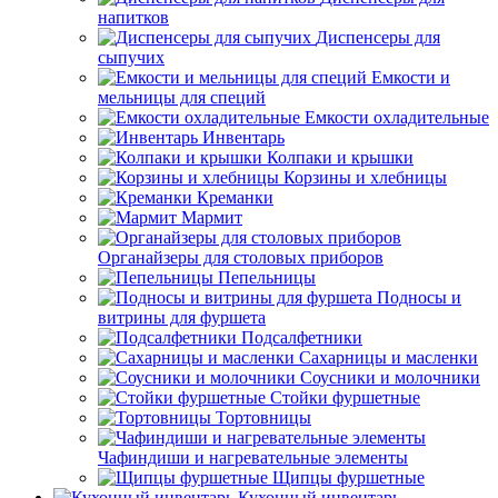
напитков
Диспенсеры для
сыпучих
Емкости и
мельницы для специй
Емкости охладительные
Инвентарь
Колпаки и крышки
Корзины и хлебницы
Креманки
Мармит
Органайзеры для столовых приборов
Пепельницы
Подносы и
витрины для фуршета
Подсалфетники
Сахарницы и масленки
Соусники и молочники
Стойки фуршетные
Тортовницы
Чафиндиши и нагревательные элементы
Щипцы фуршетные
Кухонный инвентарь