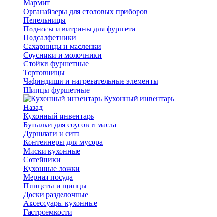
Мармит
Органайзеры для столовых приборов
Пепельницы
Подносы и витрины для фуршета
Подсалфетники
Сахарницы и масленки
Соусники и молочники
Стойки фуршетные
Тортовницы
Чафиндиши и нагревательные элементы
Щипцы фуршетные
Кухонный инвентарь
Назад
Кухонный инвентарь
Бутылки для соусов и масла
Дуршлаги и сита
Контейнеры для мусора
Миски кухонные
Сотейники
Кухонные ложки
Мерная посуда
Пинцеты и щипцы
Доски разделочные
Аксессуары кухонные
Гастроемкости