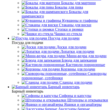
Бокалы для мартини
Бокалы для пива
Бокалы для
шампанского
Кувшины и графины
Стаканы для виски
Стопки и рюмки
Чашки из стекла
Посуда для подачи
Посуда для подачи
Доски для подачи
Лопатки для подачи
Мини-ведра для подачи
Блюда для запекания
Кастрюли порционные
Корзины для подачи
Сковороды
порционные, сотейники
Сланцы для подачи
Барный инвентарь
Барный инвентарь
Сифоны и капсулы
Штопоры и открывалки
Ящики и органайзеры
Аксесуары барные