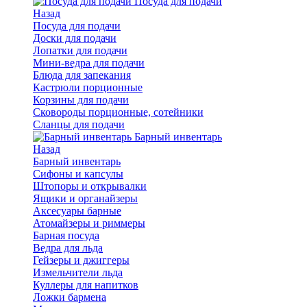
Посуда для подачи
Назад
Посуда для подачи
Доски для подачи
Лопатки для подачи
Мини-ведра для подачи
Блюда для запекания
Кастрюли порционные
Корзины для подачи
Сковороды порционные, сотейники
Сланцы для подачи
Барный инвентарь
Назад
Барный инвентарь
Сифоны и капсулы
Штопоры и открывалки
Ящики и органайзеры
Аксесуары барные
Атомайзеры и риммеры
Барная посуда
Ведра для льда
Гейзеры и джиггеры
Измельчители льда
Куллеры для напитков
Ложки бармена