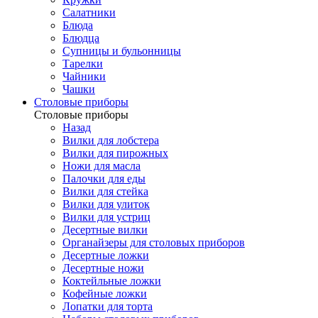
Салатники
Блюда
Блюдца
Супницы и бульонницы
Тарелки
Чайники
Чашки
Cтоловые приборы
Cтоловые приборы
Назад
Вилки для лобстера
Вилки для пирожных
Ножи для масла
Палочки для еды
Вилки для стейка
Вилки для улиток
Вилки для устриц
Десертные вилки
Органайзеры для столовых приборов
Десертные ложки
Десертные ножи
Коктейльные ложки
Кофейные ложки
Лопатки для торта