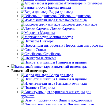
Атомайзеры и риммеры
Барная посуда
Ведра для льда
Гейзеры и джиггеры
Измельчители льда
Куллеры для напитков
Ложки бармена
Мадлеры
Мерная посуда
Питчеры
Прессы для цитрусовых
Совки
Стрейнеры
Шейкеры
Пинцеты и щипцы
Банкетный инвентарь
Банкетный инвентарь
Ведра для льда
Пинцеты и щипцы
Измельчители льда
Подносы
Аксессуары для
фуршета
Вазы и подсвечники
Диспенсеры для