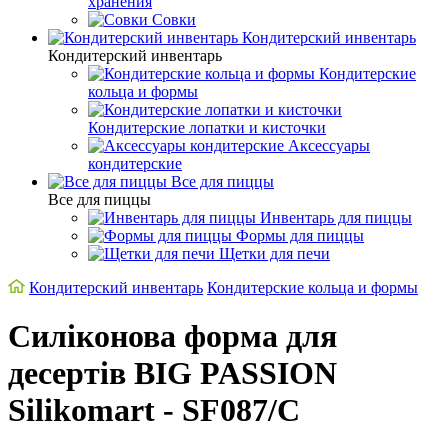
хранения
Совки
Кондитерский инвентарь
Кондитерский инвентарь
Кондитерские
кольца и формы
Кондитерские лопатки и кисточки
Аксессуары
кондитерские
Все для пиццы
Все для пиццы
Инвентарь для пиццы
Формы для пиццы
Щетки для печи
Кондитерский инвентарь
Кондитерские кольца и формы
Силіконова форма для
десертів BIG PASSION
Silikomart - SF087/C