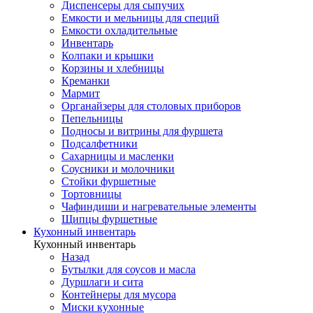
Диспенсеры для сыпучих
Емкости и мельницы для специй
Емкости охладительные
Инвентарь
Колпаки и крышки
Корзины и хлебницы
Креманки
Мармит
Органайзеры для столовых приборов
Пепельницы
Подносы и витрины для фуршета
Подсалфетники
Сахарницы и масленки
Соусники и молочники
Стойки фуршетные
Тортовницы
Чафиндиши и нагревательные элементы
Щипцы фуршетные
Кухонный инвентарь
Кухонный инвентарь
Назад
Бутылки для соусов и масла
Дуршлаги и сита
Контейнеры для мусора
Миски кухонные