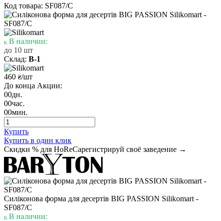
Код товара: SF087/C
В наличии:
до 10 шт
Склад:
В-1
460
/шт
₴
До конца Акции:
00
дн.
00
час.
00
мин.
Купить
Купить в один клик
Скидки % для HoReCa
регистрируй своё заведение →
Силіконова форма для десертів BIG PASSION Silikomart -
SF087/C
В наличии: