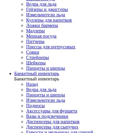
Ведра для льда
Гейзеры и джиггеры
Измельчители льда
Куллеры для напитков
Ложки бармена
Мадлеры
Мерная посуда
Питчеры
Прессы для цитрусовых
Совки
Стрейнеры
Шейкеры
Пинцеты и щипцы
Банкетный инвентарь
Банкетный инвентарь
Назад
Ведра для льда
Пинцеты и щипцы
Измельчители льда
Подносы
Аксессуары для фуршета
Вазы и подсвечники
Диспенсеры для напитков
Диспенсеры для сыпучих
Емкости и мельницы для специй