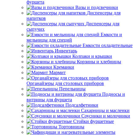
фуршета
Вазы и подсвечники
Диспенсеры для
напитков
Диспенсеры для
сыпучих
Емкости и
мельницы для специй
Емкости охладительные
Инвентарь
Колпаки и крышки
Корзины и хлебницы
Креманки
Мармит
Органайзеры для столовых приборов
Пепельницы
Подносы и
витрины для фуршета
Подсалфетники
Сахарницы и масленки
Соусники и молочники
Стойки фуршетные
Тортовницы