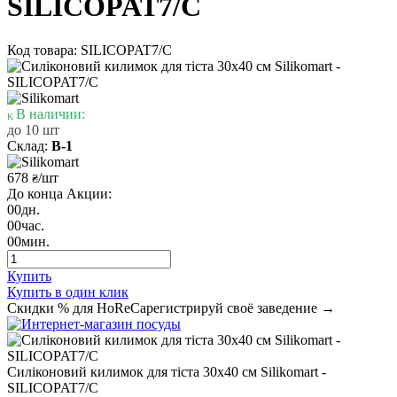
SILICOPAT7/C
Код товара: SILICOPAT7/C
В наличии:
до 10 шт
Склад:
В-1
678
/шт
₴
До конца Акции:
00
дн.
00
час.
00
мин.
Купить
Купить в один клик
Скидки % для HoReCa
регистрируй своё заведение →
Силіконовий килимок для тіста 30х40 см Silikomart -
SILICOPAT7/C