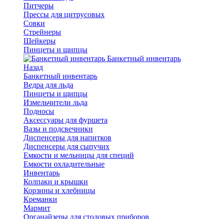
Питчеры
Прессы для цитрусовых
Совки
Стрейнеры
Шейкеры
Пинцеты и щипцы
Банкетный инвентарь
Назад
Банкетный инвентарь
Ведра для льда
Пинцеты и щипцы
Измельчители льда
Подносы
Аксессуары для фуршета
Вазы и подсвечники
Диспенсеры для напитков
Диспенсеры для сыпучих
Емкости и мельницы для специй
Емкости охладительные
Инвентарь
Колпаки и крышки
Корзины и хлебницы
Креманки
Мармит
Органайзеры для столовых приборов