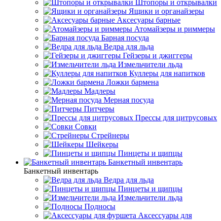
Штопоры и открывалки
Ящики и органайзеры
Аксесуары барные
Атомайзеры и риммеры
Барная посуда
Ведра для льда
Гейзеры и джиггеры
Измельчители льда
Куллеры для напитков
Ложки бармена
Мадлеры
Мерная посуда
Питчеры
Прессы для цитрусовых
Совки
Стрейнеры
Шейкеры
Пинцеты и щипцы
Банкетный инвентарь
Банкетный инвентарь
Ведра для льда
Пинцеты и щипцы
Измельчители льда
Подносы
Аксессуары для