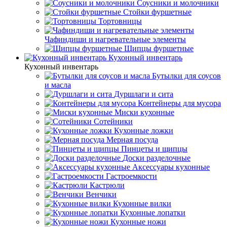
Соусники и молочники
Стойки фуршетные
Тортовницы
Чафиндиши и нагревательные элементы
Щипцы фуршетные
Кухонный инвентарь
Кухонный инвентарь
Бутылки для соусов
и масла
Дуршлаги и сита
Контейнеры для мусора
Миски кухонные
Сотейники
Кухонные ложки
Мерная посуда
Пинцеты и щипцы
Доски разделочные
Аксессуары кухонные
Гастроемкости
Кастрюли
Венчики
Кухонные вилки
Кухонные лопатки
Кухонные ножи