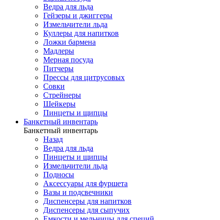
Ведра для льда
Гейзеры и джиггеры
Измельчители льда
Куллеры для напитков
Ложки бармена
Мадлеры
Мерная посуда
Питчеры
Прессы для цитрусовых
Совки
Стрейнеры
Шейкеры
Пинцеты и щипцы
Банкетный инвентарь
Банкетный инвентарь
Назад
Ведра для льда
Пинцеты и щипцы
Измельчители льда
Подносы
Аксессуары для фуршета
Вазы и подсвечники
Диспенсеры для напитков
Диспенсеры для сыпучих
Емкости и мельницы для специй