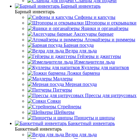
Сланцы для подачи
Барный инвентарь
Барный инвентарь
Сифоны и капсулы
Штопоры и открывалки
Ящики и органайзеры
Аксесуары барные
Атомайзеры и риммеры
Барная посуда
Ведра для льда
Гейзеры и джиггеры
Измельчители льда
Куллеры для напитков
Ложки бармена
Мадлеры
Мерная посуда
Питчеры
Прессы для цитрусовых
Совки
Стрейнеры
Шейкеры
Пинцеты и щипцы
Банкетный инвентарь
Банкетный инвентарь
Ведра для льда