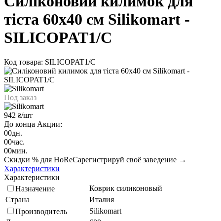
Силіконовий килимок для
тіста 60х40 см Silikomart -
SILICOPAT1/C
Код товара: SILICOPAT1/C
Под заказ
942
/шт
₴
До конца Акции:
00
дн.
00
час.
00
мин.
Скидки % для HoReCa
регистрируй своё заведение →
Характеристики
Характеристики
Коврик силиконовый
Назначение
Страна
Италия
Silikomart
Производитель