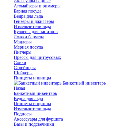
Аксесуары барные
Атомайзеры и риммеры
Барная посуда
Ведра для льда
Гейзеры и джиггеры
Измельчители льда
Куллеры для напитков
Ложки бармена
Мадлеры
Мерная посуда
Питчеры
Прессы для цитрусовых
Совки
Стрейнеры
Шейкеры
Пинцеты и щипцы
Банкетный инвентарь
Назад
Банкетный инвентарь
Ведра для льда
Пинцеты и щипцы
Измельчители льда
Подносы
Аксессуары для фуршета
Вазы и подсвечники