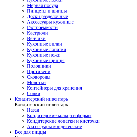
Мерная посуда
Пинцеты и щипцы
Доски разделочные
Аксессуары кухонные
Гастроемкости
Кастрюли
Венчики
Кухонные вилки
Кухонные лопатки
Кухонные ножи
Кухонные щипцы
Половники
Противени
Сковороды
Молотки
Контейнеры для хранения
Совки
Кондитерский инвентарь
Кондитерский инвентарь
Назад
Кондитерские кольца и формы
Кондитерские лопатки и кисточки
Аксессуары кондитерские
Все для пиццы