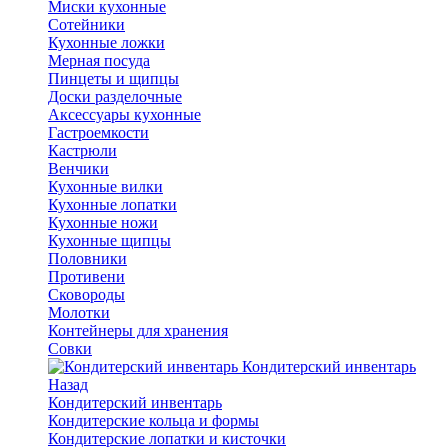
Миски кухонные
Сотейники
Кухонные ложки
Мерная посуда
Пинцеты и щипцы
Доски разделочные
Аксессуары кухонные
Гастроемкости
Кастрюли
Венчики
Кухонные вилки
Кухонные лопатки
Кухонные ножи
Кухонные щипцы
Половники
Противени
Сковороды
Молотки
Контейнеры для хранения
Совки
Кондитерский инвентарь
Назад
Кондитерский инвентарь
Кондитерские кольца и формы
Кондитерские лопатки и кисточки