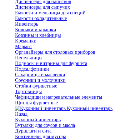
Диспенсеры для напитков
Диспенсеры для сыпучих
Емкости и мельницы для специй
Емкости охладительные
Инвентарь
Колпаки и крышки
Корзины и хлебницы
Креманки
Мармит
Органайзеры для столовых приборов
Пепельницы
Подносы и витрины для фуршета
Подсалфетники
Сахарницы и масленки
Соусники и молочники
Стойки фуршетные
Тортовницы
Чафиндиши и нагревательные элементы
Щипцы фуршетные
Кухонный инвентарь
Назад
Кухонный инвентарь
Бутылки для соусов и масла
Дуршлаги и сита
Контейнеры для мусора