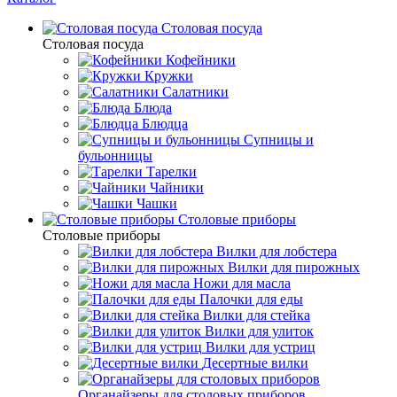
Столовая посуда
Столовая посуда
Кофейники
Кружки
Салатники
Блюда
Блюдца
Супницы и
бульонницы
Тарелки
Чайники
Чашки
Cтоловые приборы
Cтоловые приборы
Вилки для лобстера
Вилки для пирожных
Ножи для масла
Палочки для еды
Вилки для стейка
Вилки для улиток
Вилки для устриц
Десертные вилки
Органайзеры для столовых приборов