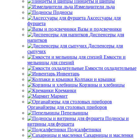
Пинцеты и щипцы
Измельчители льда
Подносы
Аксессуары для
фуршета
Вазы и подсвечники
Диспенсеры для
напитков
Диспенсеры для
сыпучих
Емкости и
мельницы для специй
Емкости охладительные
Инвентарь
Колпаки и крышки
Корзины и хлебницы
Креманки
Мармит
Органайзеры для столовых приборов
Пепельницы
Подносы и
витрины для фуршета
Подсалфетники
Сахарницы и масленки