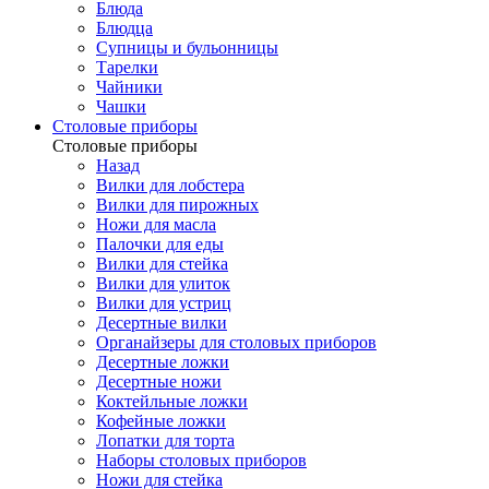
Блюда
Блюдца
Супницы и бульонницы
Тарелки
Чайники
Чашки
Cтоловые приборы
Cтоловые приборы
Назад
Вилки для лобстера
Вилки для пирожных
Ножи для масла
Палочки для еды
Вилки для стейка
Вилки для улиток
Вилки для устриц
Десертные вилки
Органайзеры для столовых приборов
Десертные ложки
Десертные ножи
Коктейльные ложки
Кофейные ложки
Лопатки для торта
Наборы столовых приборов
Ножи для стейка