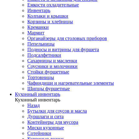
Емкости охладительные
Инвентарь
Колпаки и крышки
Корзины и хлебницы
Креманки
Мармит
Органайзеры для столовых приборов
Пепельницы
Подносы и витрины для фуршета
Подсалфетники
Сахарницы и масленки
Соусники и молочники
Стойки фуршетные
Тортовницы
Чафиндиши и нагревательные элементы
Щипцы фуршетные
Кухонный инвентарь
Кухонный инвентарь
Назад
Бутылки для соусов и масла
Дуршлаги и сита
Контейнеры для мусора
Миски кухонные
Сотейники
Кухонные ложки