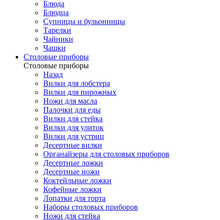
Блюда
Блюдца
Супницы и бульонницы
Тарелки
Чайники
Чашки
Cтоловые приборы
Cтоловые приборы
Назад
Вилки для лобстера
Вилки для пирожных
Ножи для масла
Палочки для еды
Вилки для стейка
Вилки для улиток
Вилки для устриц
Десертные вилки
Органайзеры для столовых приборов
Десертные ложки
Десертные ножи
Коктейльные ложки
Кофейные ложки
Лопатки для торта
Наборы столовых приборов
Ножи для стейка