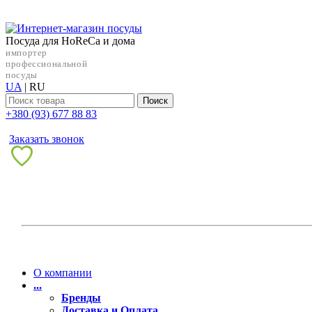
Посуда для HoReCa и дома
импортер
профессиональной
посуды
UA
|
RU
Поиск
+38‎0 (93) 677 88 83
Заказать звонок
О компании
...
Бренды
Доставка и Оплата