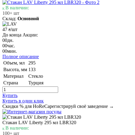
В наличии:
100+ шт
Склад:
Основной
47
/шт
₴
До конца Акции:
00
дн.
00
час.
00
мин.
Полное описание
Объем, мл
295
Высота, мм
133
Материал
Стекло
Страна
Турция
Купить
Купить в один клик
Скидки % для HoReCa
регистрируй своё заведение →
Стакан LAV Liberty 295 мл LBR320
В наличии:
100+ шт