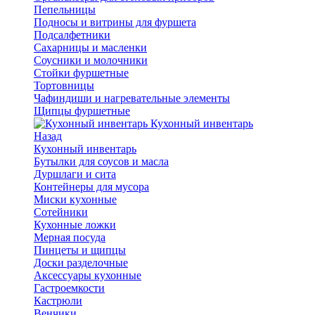
Пепельницы
Подносы и витрины для фуршета
Подсалфетники
Сахарницы и масленки
Соусники и молочники
Стойки фуршетные
Тортовницы
Чафиндиши и нагревательные элементы
Щипцы фуршетные
Кухонный инвентарь
Назад
Кухонный инвентарь
Бутылки для соусов и масла
Дуршлаги и сита
Контейнеры для мусора
Миски кухонные
Сотейники
Кухонные ложки
Мерная посуда
Пинцеты и щипцы
Доски разделочные
Аксессуары кухонные
Гастроемкости
Кастрюли
Венчики