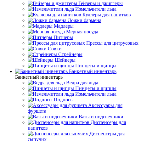
Гейзеры и джиггеры
Измельчители льда
Куллеры для напитков
Ложки бармена
Мадлеры
Мерная посуда
Питчеры
Прессы для цитрусовых
Совки
Стрейнеры
Шейкеры
Пинцеты и щипцы
Банкетный инвентарь
Банкетный инвентарь
Ведра для льда
Пинцеты и щипцы
Измельчители льда
Подносы
Аксессуары для
фуршета
Вазы и подсвечники
Диспенсеры для
напитков
Диспенсеры для
сыпучих