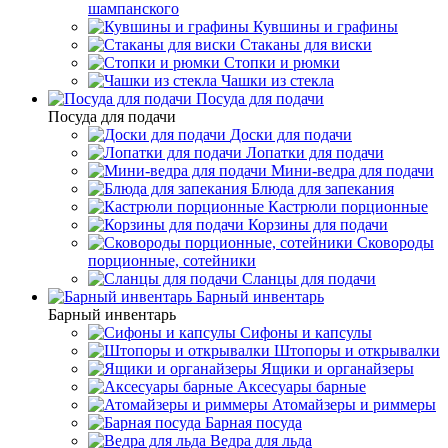
шампанского
Кувшины и графины
Стаканы для виски
Стопки и рюмки
Чашки из стекла
Посуда для подачи
Посуда для подачи
Доски для подачи
Лопатки для подачи
Мини-ведра для подачи
Блюда для запекания
Кастрюли порционные
Корзины для подачи
Сковороды
порционные, сотейники
Сланцы для подачи
Барный инвентарь
Барный инвентарь
Сифоны и капсулы
Штопоры и открывалки
Ящики и органайзеры
Аксесуары барные
Атомайзеры и риммеры
Барная посуда
Ведра для льда