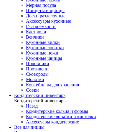
Мерная посуда
Пинцеты и щипцы
Доски разделочные
Аксессуары кухонные
Гастроемкости
Кастрюли
Венчики
Кухонные вилки
Кухонные лопатки
Кухонные ножи
Кухонные щипцы
Половники
Противени
Сковороды
Молотки
Контейнеры для хранения
Совки
Кондитерский инвентарь
Кондитерский инвентарь
Назад
Кондитерские кольца и формы
Кондитерские лопатки и кисточки
Аксессуары кондитерские
Все для пиццы