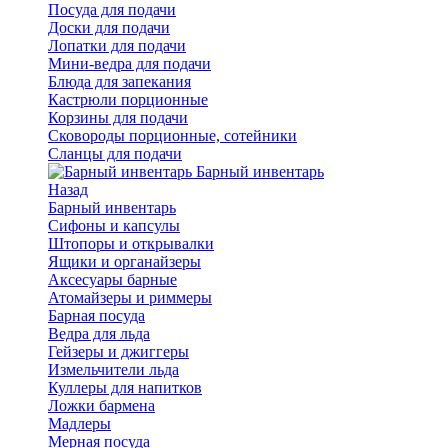
Посуда для подачи
Доски для подачи
Лопатки для подачи
Мини-ведра для подачи
Блюда для запекания
Кастрюли порционные
Корзины для подачи
Сковороды порционные, сотейники
Сланцы для подачи
Барный инвентарь
Назад
Барный инвентарь
Сифоны и капсулы
Штопоры и открывалки
Ящики и органайзеры
Аксесуары барные
Атомайзеры и риммеры
Барная посуда
Ведра для льда
Гейзеры и джиггеры
Измельчители льда
Куллеры для напитков
Ложки бармена
Мадлеры
Мерная посуда