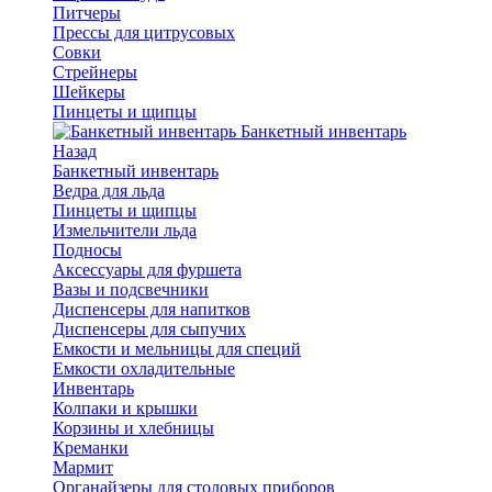
Питчеры
Прессы для цитрусовых
Совки
Стрейнеры
Шейкеры
Пинцеты и щипцы
Банкетный инвентарь
Назад
Банкетный инвентарь
Ведра для льда
Пинцеты и щипцы
Измельчители льда
Подносы
Аксессуары для фуршета
Вазы и подсвечники
Диспенсеры для напитков
Диспенсеры для сыпучих
Емкости и мельницы для специй
Емкости охладительные
Инвентарь
Колпаки и крышки
Корзины и хлебницы
Креманки
Мармит
Органайзеры для столовых приборов