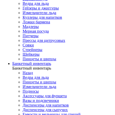
Ведра для льда
Гейзеры и джиггеры
Измельчители льда
Куллеры для напитков
Ложки бармена
Мадлеры
Мерная посуда
Питчеры
Прессы для цитрусовых
Совки
Стрейнеры
Шейкеры
Пинцеты и щипцы
Банкетный инвентарь
Банкетный инвентарь
Назад
Ведра для льда
Пинцеты и щипцы
Измельчители льда
Подносы
Аксессуары для фуршета
Вазы и подсвечники
Диспенсеры для напитков
Диспенсеры для сыпучих
Емкости и мельницы для специй