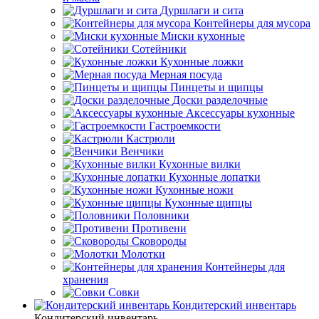
Дуршлаги и сита
Контейнеры для мусора
Миски кухонные
Сотейники
Кухонные ложки
Мерная посуда
Пинцеты и щипцы
Доски разделочные
Аксессуары кухонные
Гастроемкости
Кастрюли
Венчики
Кухонные вилки
Кухонные лопатки
Кухонные ножи
Кухонные щипцы
Половники
Противени
Сковороды
Молотки
Контейнеры для
хранения
Совки
Кондитерский инвентарь
Кондитерский инвентарь