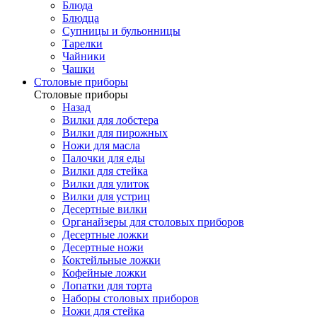
Блюда
Блюдца
Супницы и бульонницы
Тарелки
Чайники
Чашки
Cтоловые приборы
Cтоловые приборы
Назад
Вилки для лобстера
Вилки для пирожных
Ножи для масла
Палочки для еды
Вилки для стейка
Вилки для улиток
Вилки для устриц
Десертные вилки
Органайзеры для столовых приборов
Десертные ложки
Десертные ножи
Коктейльные ложки
Кофейные ложки
Лопатки для торта
Наборы столовых приборов
Ножи для стейка