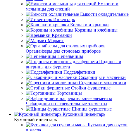
Емкости и
мельницы для специй
Емкости охладительные
Инвентарь
Колпаки и крышки
Корзины и хлебницы
Креманки
Мармит
Органайзеры для столовых приборов
Пепельницы
Подносы и
витрины для фуршета
Подсалфетники
Сахарницы и масленки
Соусники и молочники
Стойки фуршетные
Тортовницы
Чафиндиши и нагревательные элементы
Щипцы фуршетные
Кухонный инвентарь
Кухонный инвентарь
Бутылки для соусов
и масла