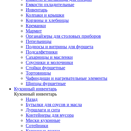
Емкости охладительные
Инвентарь
Колпаки и крышки
Корзины и хлебницы
Креманки
Мармит
Органайзеры для столовых приборов
Пепельницы
Подносы и витрины для фуршета
Подсалфетники
Сахарницы и масленки
Соусники и молочники
Стойки фуршетные
Тортовницы
Чафиндиши и нагревательные элементы
Щипцы фуршетные
Кухонный инвентарь
Кухонный инвентарь
Назад
Бутылки для соусов и масла
Дуршлаги и сита
Контейнеры для мусора
Миски кухонные
Сотейники
Кухонные ложки