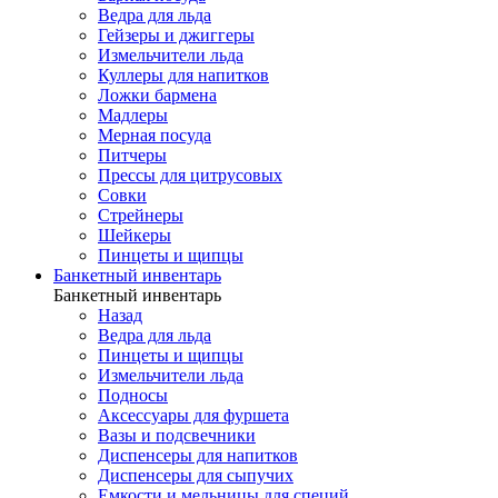
Ведра для льда
Гейзеры и джиггеры
Измельчители льда
Куллеры для напитков
Ложки бармена
Мадлеры
Мерная посуда
Питчеры
Прессы для цитрусовых
Совки
Стрейнеры
Шейкеры
Пинцеты и щипцы
Банкетный инвентарь
Банкетный инвентарь
Назад
Ведра для льда
Пинцеты и щипцы
Измельчители льда
Подносы
Аксессуары для фуршета
Вазы и подсвечники
Диспенсеры для напитков
Диспенсеры для сыпучих
Емкости и мельницы для специй