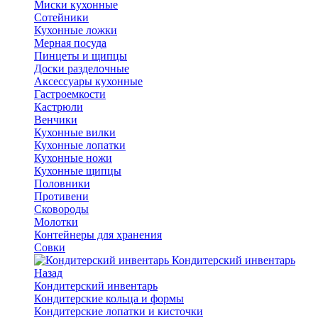
Миски кухонные
Сотейники
Кухонные ложки
Мерная посуда
Пинцеты и щипцы
Доски разделочные
Аксессуары кухонные
Гастроемкости
Кастрюли
Венчики
Кухонные вилки
Кухонные лопатки
Кухонные ножи
Кухонные щипцы
Половники
Противени
Сковороды
Молотки
Контейнеры для хранения
Совки
Кондитерский инвентарь
Назад
Кондитерский инвентарь
Кондитерские кольца и формы
Кондитерские лопатки и кисточки