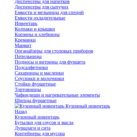
Диспенсеры для напитков
Диспенсеры для сыпучих
Емкости и мельницы для специй
Емкости охладительные
Инвентарь
Колпаки и крышки
Корзины и хлебницы
Креманки
Мармит
Органайзеры для столовых приборов
Пепельницы
Подносы и витрины для фуршета
Подсалфетники
Сахарницы и масленки
Соусники и молочники
Стойки фуршетные
Тортовницы
Чафиндиши и нагревательные элементы
Щипцы фуршетные
Кухонный инвентарь
Назад
Кухонный инвентарь
Бутылки для соусов и масла
Дуршлаги и сита
Контейнеры для мусора