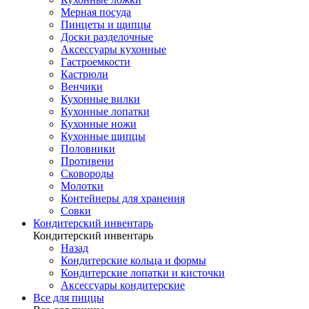
Мерная посуда
Пинцеты и щипцы
Доски разделочные
Аксессуары кухонные
Гастроемкости
Кастрюли
Венчики
Кухонные вилки
Кухонные лопатки
Кухонные ножи
Кухонные щипцы
Половники
Противени
Сковороды
Молотки
Контейнеры для хранения
Совки
Кондитерский инвентарь
Кондитерский инвентарь
Назад
Кондитерские кольца и формы
Кондитерские лопатки и кисточки
Аксессуары кондитерские
Все для пиццы