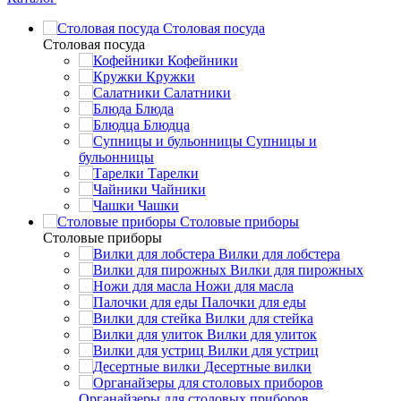
Столовая посуда
Столовая посуда
Кофейники
Кружки
Салатники
Блюда
Блюдца
Супницы и
бульонницы
Тарелки
Чайники
Чашки
Cтоловые приборы
Cтоловые приборы
Вилки для лобстера
Вилки для пирожных
Ножи для масла
Палочки для еды
Вилки для стейка
Вилки для улиток
Вилки для устриц
Десертные вилки
Органайзеры для столовых приборов