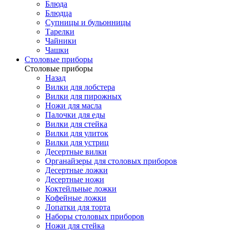
Блюда
Блюдца
Супницы и бульонницы
Тарелки
Чайники
Чашки
Cтоловые приборы
Cтоловые приборы
Назад
Вилки для лобстера
Вилки для пирожных
Ножи для масла
Палочки для еды
Вилки для стейка
Вилки для улиток
Вилки для устриц
Десертные вилки
Органайзеры для столовых приборов
Десертные ложки
Десертные ножи
Коктейльные ложки
Кофейные ложки
Лопатки для торта
Наборы столовых приборов
Ножи для стейка