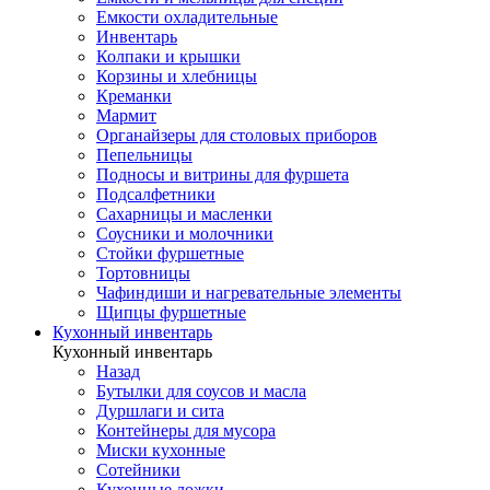
Емкости охладительные
Инвентарь
Колпаки и крышки
Корзины и хлебницы
Креманки
Мармит
Органайзеры для столовых приборов
Пепельницы
Подносы и витрины для фуршета
Подсалфетники
Сахарницы и масленки
Соусники и молочники
Стойки фуршетные
Тортовницы
Чафиндиши и нагревательные элементы
Щипцы фуршетные
Кухонный инвентарь
Кухонный инвентарь
Назад
Бутылки для соусов и масла
Дуршлаги и сита
Контейнеры для мусора
Миски кухонные
Сотейники
Кухонные ложки