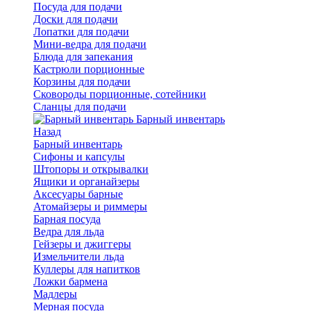
Посуда для подачи
Доски для подачи
Лопатки для подачи
Мини-ведра для подачи
Блюда для запекания
Кастрюли порционные
Корзины для подачи
Сковороды порционные, сотейники
Сланцы для подачи
Барный инвентарь
Назад
Барный инвентарь
Сифоны и капсулы
Штопоры и открывалки
Ящики и органайзеры
Аксесуары барные
Атомайзеры и риммеры
Барная посуда
Ведра для льда
Гейзеры и джиггеры
Измельчители льда
Куллеры для напитков
Ложки бармена
Мадлеры
Мерная посуда