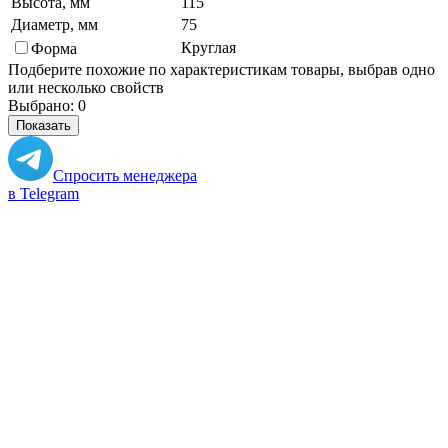
Высота, мм
115
Диаметр, мм
75
Круглая
Форма
Подберите похожие по характеристикам товары, выбрав одно
или несколько свойств
Выбрано:
0
Показать
Спросить менеджера
в Telegram
Задать вопрос о товаре
Я согласен с
условиями обработки
персональных данных
Отправить
Персональные рекомендации