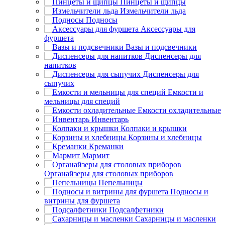
Пинцеты и щипцы
Измельчители льда
Подносы
Аксессуары для
фуршета
Вазы и подсвечники
Диспенсеры для
напитков
Диспенсеры для
сыпучих
Емкости и
мельницы для специй
Емкости охладительные
Инвентарь
Колпаки и крышки
Корзины и хлебницы
Креманки
Мармит
Органайзеры для столовых приборов
Пепельницы
Подносы и
витрины для фуршета
Подсалфетники
Сахарницы и масленки