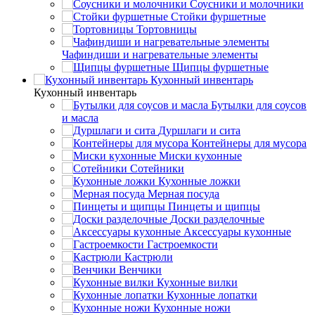
Соусники и молочники
Стойки фуршетные
Тортовницы
Чафиндиши и нагревательные элементы
Щипцы фуршетные
Кухонный инвентарь
Кухонный инвентарь
Бутылки для соусов
и масла
Дуршлаги и сита
Контейнеры для мусора
Миски кухонные
Сотейники
Кухонные ложки
Мерная посуда
Пинцеты и щипцы
Доски разделочные
Аксессуары кухонные
Гастроемкости
Кастрюли
Венчики
Кухонные вилки
Кухонные лопатки
Кухонные ножи