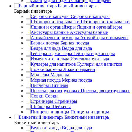
Сланцы для подачи
Барный инвентарь
Барный инвентарь
Сифоны и капсулы
Штопоры и открывалки
Ящики и органайзеры
Аксесуары барные
Атомайзеры и риммеры
Барная посуда
Ведра для льда
Гейзеры и джиггеры
Измельчители льда
Куллеры для напитков
Ложки бармена
Мадлеры
Мерная посуда
Питчеры
Прессы для цитрусовых
Совки
Стрейнеры
Шейкеры
Пинцеты и щипцы
Банкетный инвентарь
Банкетный инвентарь
Ведра для льда