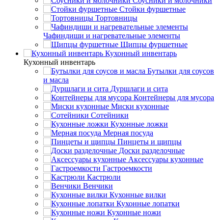
Соусники и молочники
Стойки фуршетные
Тортовницы
Чафиндиши и нагревательные элементы
Щипцы фуршетные
Кухонный инвентарь
Кухонный инвентарь
Бутылки для соусов
и масла
Дуршлаги и сита
Контейнеры для мусора
Миски кухонные
Сотейники
Кухонные ложки
Мерная посуда
Пинцеты и щипцы
Доски разделочные
Аксессуары кухонные
Гастроемкости
Кастрюли
Венчики
Кухонные вилки
Кухонные лопатки
Кухонные ножи