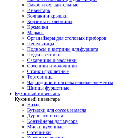
Емкости охладительные
Инвентарь
Колпаки и крышки
Корзины и хлебницы
Креманки
Мармит
Органайзеры для столовых приборов
Пепельницы
Подносы и витрины для фуршета
Подсалфетники
Сахарницы и масленки
Соусники и молочники
Стойки фуршетные
Тортовницы
Чафиндиши и нагревательные элементы
Щипцы фуршетные
Кухонный инвентарь
Кухонный инвентарь
Назад
Бутылки для соусов и масла
Дуршлаги и сита
Контейнеры для мусора
Миски кухонные
Сотейники
Кухонные ложки