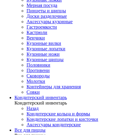
Мерная посуда
Пинцеты и щипцы
Доски разделочные
Аксессуары кухонные
Гастроемкости
Кастрюли
Венчики
Кухонные вилки
Кухонные лопатки
Кухонные ножи
Кухонные щипцы
Половники
Противени
Сковороды
Молотки
Контейнеры для хранения
Совки
Кондитерский инвентарь
Кондитерский инвентарь
Назад
Кондитерские кольца и формы
Кондитерские лопатки и кисточки
Аксессуары кондитерские
Все для пиццы