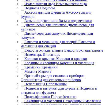
Измельчители льда
Подносы
Аксессуары для
фуршета
Вазы и подсвечники
Диспенсеры для
напитков
Диспенсеры для
сыпучих
Емкости и
мельницы для специй
Емкости охладительные
Инвентарь
Колпаки и крышки
Корзины и хлебницы
Креманки
Мармит
Органайзеры для столовых приборов
Пепельницы
Подносы и
витрины для фуршета
Подсалфетники
Сахарницы и масленки