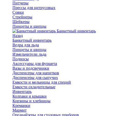
Питчеры
Прессы для цитрусовых
Совки
Стрейнеры
Шейкеры
Пинцеты и щипцы
Банкетный инвентарь
Назад
Банкетный инвентарь
Ведра для льда
Пинцеты и щипцы
Измельчители льда
Подносы
Аксессуары для фуршета
Вазы и подсвечники
Диспенсеры для напитков
Диспенсеры для сыпучих
Емкости и мельницы для специй
Емкости охладительные
Инвентарь
Колпаки и крышки
Корзины и хлебницы
Креманки
Мармит
Органайзеры для столовых приборов