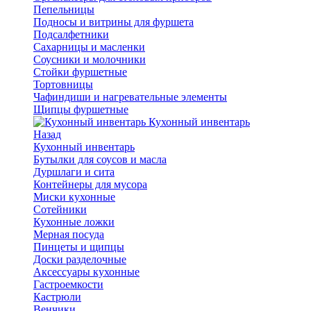
Пепельницы
Подносы и витрины для фуршета
Подсалфетники
Сахарницы и масленки
Соусники и молочники
Стойки фуршетные
Тортовницы
Чафиндиши и нагревательные элементы
Щипцы фуршетные
Кухонный инвентарь
Назад
Кухонный инвентарь
Бутылки для соусов и масла
Дуршлаги и сита
Контейнеры для мусора
Миски кухонные
Сотейники
Кухонные ложки
Мерная посуда
Пинцеты и щипцы
Доски разделочные
Аксессуары кухонные
Гастроемкости
Кастрюли
Венчики