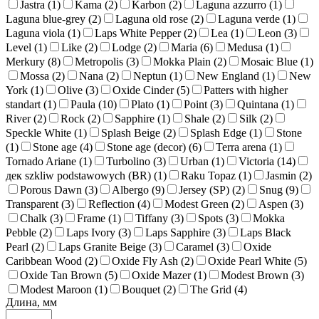
Jastra (
1
)
Kama (
2
)
Karbon (
2
)
Laguna azzurro (
1
)
Laguna blue-grey (
2
)
Laguna old rose (
2
)
Laguna verde (
1
)
Laguna viola (
1
)
Laps White Pepper (
2
)
Lea (
1
)
Leon (
3
)
Level (
1
)
Like (
2
)
Lodge (
2
)
Maria (
6
)
Medusa (
1
)
Merkury (
8
)
Metropolis (
3
)
Mokka Plain (
2
)
Mosaic Blue (
1
)
Mossa (
2
)
Nana (
2
)
Neptun (
1
)
New England (
1
)
New
York (
1
)
Olive (
3
)
Oxide Cinder (
5
)
Patters with higher
standart (
1
)
Paula (
10
)
Plato (
1
)
Point (
3
)
Quintana (
1
)
River (
2
)
Rock (
2
)
Sapphire (
1
)
Shale (
2
)
Silk (
2
)
Speckle White (
1
)
Splash Beige (
2
)
Splash Edge (
1
)
Stone
(
1
)
Stone age (
4
)
Stone age (decor) (
6
)
Terra arena (
1
)
Tornado Ariane (
1
)
Turbolino (
3
)
Urban (
1
)
Victoria (
14
)
дек szkliw podstawowych (BR) (
1
)
Raku Topaz (
1
)
Jasmin (
2
)
Porous Dawn (
3
)
Albergo (
9
)
Jersey (SP) (
2
)
Snug (
9
)
Transparent (
3
)
Reflection (
4
)
Modest Green (
2
)
Aspen (
3
)
Chalk (
3
)
Frame (
1
)
Tiffany (
3
)
Spots (
3
)
Mokka
Pebble (
2
)
Laps Ivory (
3
)
Laps Sapphire (
3
)
Laps Black
Pearl (
2
)
Laps Granite Beige (
3
)
Caramel (
3
)
Oxide
Caribbean Wood (
2
)
Oxide Fly Ash (
2
)
Oxide Pearl White (
5
)
Oxide Tan Brown (
5
)
Oxide Mazer (
1
)
Modest Brown (
3
)
Modest Maroon (
1
)
Bouquet (
2
)
The Grid (
4
)
Длина, мм