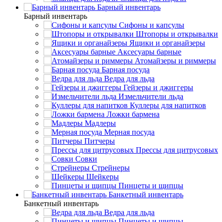
Барный инвентарь
Барный инвентарь
Сифоны и капсулы
Штопоры и открывалки
Ящики и органайзеры
Аксесуары барные
Атомайзеры и риммеры
Барная посуда
Ведра для льда
Гейзеры и джиггеры
Измельчители льда
Куллеры для напитков
Ложки бармена
Мадлеры
Мерная посуда
Питчеры
Прессы для цитрусовых
Совки
Стрейнеры
Шейкеры
Пинцеты и щипцы
Банкетный инвентарь
Банкетный инвентарь
Ведра для льда
Пинцеты и щипцы