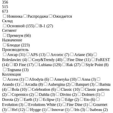
356
515
673
Новинка
Распродажа
Ожидается
Склад
Основной (
155
)
В-1 (
27
)
Сегмент
Премиум (
66
)
Назначение
Блюдце (
223
)
Производитель
Ancap (
31
)
APS (
13
)
Arcoroc (
7
)
Ariane (
56
)
Boleslawiec (
4
)
Cosy&Trendy (
40
)
Fine Dine (
11
)
FoREST
(
14
)
ID Fine (
17
)
Lubiana (
129
)
Rak (
27
)
Style Point (
8
)
Tognana (
13
)
Коллекция
Access (
1
)
Afrodyta (
6
)
Ameryka (
10
)
Anna (
3
)
Arando (
1
)
Arcadia (
8
)
Aubergina (
2
)
Banquet (
3
)
Barista
(
4
)
Bola (
10
)
Celebration (
6
)
Classic (
10
)
Classic patterns
(
2
)
Copernico (
2
)
Dahlia (
3
)
Divino (
2
)
Dolmen (
1
)
Dorota (
2
)
Earth (
1
)
Eclipse (
1
)
Edge (
2
)
Eto (
6
)
Evolution (
3
)
Evolutions White (
1
)
Fine Dine (
1
)
Gourmet
(
3
)
Hel (
12
)
Hygge (
1
)
Innovar (
1
)
Iris (
3
)
Isabeau (
2
)