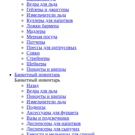
Ведра для льда
Гейзеры и джиггеры
Измельчители льда
Куллеры для напитков
Ложки бармена
Мадлеры
Мерная посуда
Питчеры
Прессы для цитрусовых
Совки
Стрейнеры
Шейкеры
Пинцеты и щипцы
Банкетный инвентарь
Банкетный инвентарь
Назад
Ведра для льда
Пинцеты и щипцы
Измельчители льда
Подносы
Аксессуары для фуршета
Вазы и подсвечники
Диспенсеры для напитков
Диспенсеры для сыпучих
Емкости и мельницы для специй