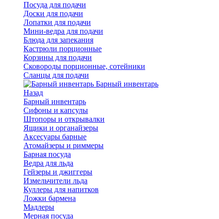
Посуда для подачи
Доски для подачи
Лопатки для подачи
Мини-ведра для подачи
Блюда для запекания
Кастрюли порционные
Корзины для подачи
Сковороды порционные, сотейники
Сланцы для подачи
Барный инвентарь
Назад
Барный инвентарь
Сифоны и капсулы
Штопоры и открывалки
Ящики и органайзеры
Аксесуары барные
Атомайзеры и риммеры
Барная посуда
Ведра для льда
Гейзеры и джиггеры
Измельчители льда
Куллеры для напитков
Ложки бармена
Мадлеры
Мерная посуда