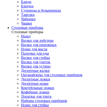
Блюда
Блюдца
Супницы и бульонницы
Тарелки
Чайники
Чашки
Cтоловые приборы
Cтоловые приборы
Назад
Вилки для лобстера
Вилки для пирожных
Ножи для масла
Палочки для еды
Вилки для стейка
Вилки для улиток
Вилки для устриц
Десертные вилки
Органайзеры для столовых приборов
Десертные ложки
Десертные ножи
Коктейльные ложки
Кофейные ложки
Лопатки для торта
Наборы столовых приборов
Ножи для стейка