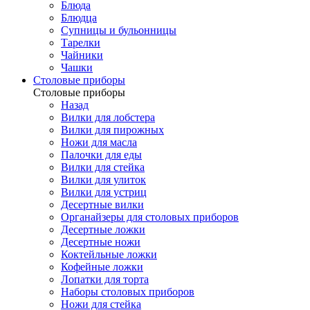
Блюда
Блюдца
Супницы и бульонницы
Тарелки
Чайники
Чашки
Cтоловые приборы
Cтоловые приборы
Назад
Вилки для лобстера
Вилки для пирожных
Ножи для масла
Палочки для еды
Вилки для стейка
Вилки для улиток
Вилки для устриц
Десертные вилки
Органайзеры для столовых приборов
Десертные ложки
Десертные ножи
Коктейльные ложки
Кофейные ложки
Лопатки для торта
Наборы столовых приборов
Ножи для стейка