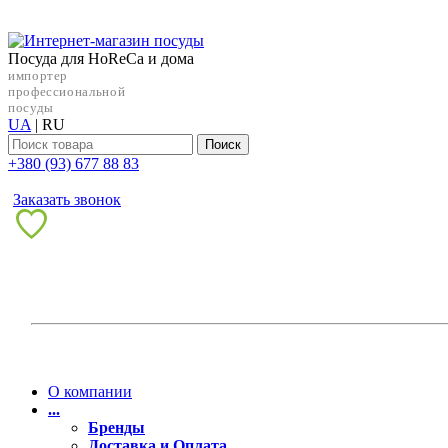
Посуда для HoReCa и дома
импортер
профессиональной
посуды
UA
|
RU
Поиск
+38‎0 (93) 677 88 83
Заказать звонок
О компании
...
Бренды
Доставка и Оплата