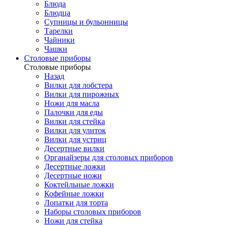
Блюда
Блюдца
Супницы и бульонницы
Тарелки
Чайники
Чашки
Cтоловые приборы
Cтоловые приборы
Назад
Вилки для лобстера
Вилки для пирожных
Ножи для масла
Палочки для еды
Вилки для стейка
Вилки для улиток
Вилки для устриц
Десертные вилки
Органайзеры для столовых приборов
Десертные ложки
Десертные ножи
Коктейльные ложки
Кофейные ложки
Лопатки для торта
Наборы столовых приборов
Ножи для стейка