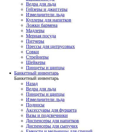
Ведра для льда
Гейзеры и джиггеры
Измельчители льда
Куллеры для напитков
Ложки бармена
Мадлеры
Мерная посуда
Питчеры
Прессы для цитрусовых
Совки
Стрейнеры
Шейкеры
Пинцеты и щипцы
Банкетный инвентарь
Банкетный инвентарь
Назад
Ведра для льда
Пинцеты и щипцы
Измельчители льда
Подносы
Аксессуары для фуршета
Вазы и подсвечники
Диспенсеры для напитков
Диспенсеры для сыпучих
Емкости и мельницы для специй