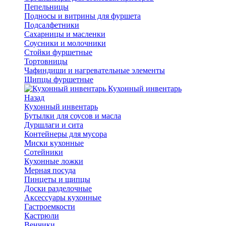
Пепельницы
Подносы и витрины для фуршета
Подсалфетники
Сахарницы и масленки
Соусники и молочники
Стойки фуршетные
Тортовницы
Чафиндиши и нагревательные элементы
Щипцы фуршетные
Кухонный инвентарь
Назад
Кухонный инвентарь
Бутылки для соусов и масла
Дуршлаги и сита
Контейнеры для мусора
Миски кухонные
Сотейники
Кухонные ложки
Мерная посуда
Пинцеты и щипцы
Доски разделочные
Аксессуары кухонные
Гастроемкости
Кастрюли
Венчики