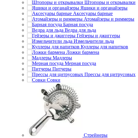
Штопоры и открывалки
Ящики и органайзеры
Аксесуары барные
Атомайзеры и риммеры
Барная посуда
Ведра для льда
Гейзеры и джиггеры
Измельчители льда
Куллеры для напитков
Ложки бармена
Мадлеры
Мерная посуда
Питчеры
Прессы для цитрусовых
Совки
Стрейнеры