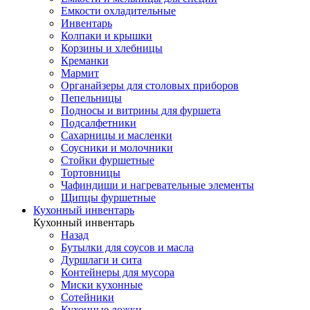
Емкости охладительные
Инвентарь
Колпаки и крышки
Корзины и хлебницы
Креманки
Мармит
Органайзеры для столовых приборов
Пепельницы
Подносы и витрины для фуршета
Подсалфетники
Сахарницы и масленки
Соусники и молочники
Стойки фуршетные
Тортовницы
Чафиндиши и нагревательные элементы
Щипцы фуршетные
Кухонный инвентарь
Кухонный инвентарь
Назад
Бутылки для соусов и масла
Дуршлаги и сита
Контейнеры для мусора
Миски кухонные
Сотейники
Кухонные ложки