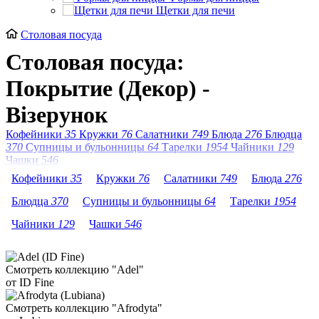
Щетки для печи
Столовая посуда
Столовая посуда:
Покрытие (Декор) -
Візерунок
Кофейники
35
Кружки
76
Салатники
749
Блюда
276
Блюдца
370
Супницы и бульонницы
64
Тарелки
1954
Чайники
129
Чашки
546
Кофейники
35
Кружки
76
Салатники
749
Блюда
276
Блюдца
370
Супницы и бульонницы
64
Тарелки
1954
Чайники
129
Чашки
546
Смотреть коллекцию "Adel"
от ID Fine
Смотреть коллекцию "Afrodyta"