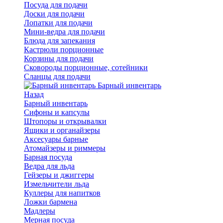
Посуда для подачи
Доски для подачи
Лопатки для подачи
Мини-ведра для подачи
Блюда для запекания
Кастрюли порционные
Корзины для подачи
Сковороды порционные, сотейники
Сланцы для подачи
Барный инвентарь
Назад
Барный инвентарь
Сифоны и капсулы
Штопоры и открывалки
Ящики и органайзеры
Аксесуары барные
Атомайзеры и риммеры
Барная посуда
Ведра для льда
Гейзеры и джиггеры
Измельчители льда
Куллеры для напитков
Ложки бармена
Мадлеры
Мерная посуда