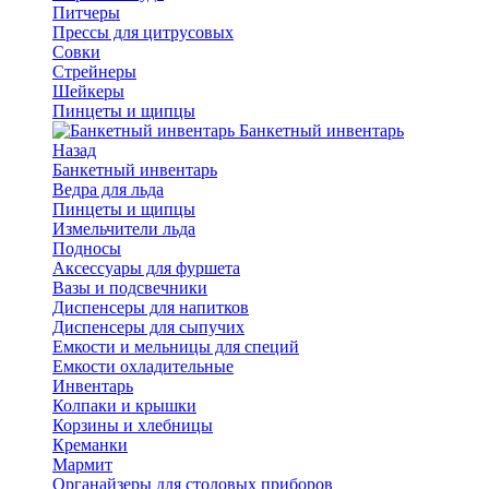
Питчеры
Прессы для цитрусовых
Совки
Стрейнеры
Шейкеры
Пинцеты и щипцы
Банкетный инвентарь
Назад
Банкетный инвентарь
Ведра для льда
Пинцеты и щипцы
Измельчители льда
Подносы
Аксессуары для фуршета
Вазы и подсвечники
Диспенсеры для напитков
Диспенсеры для сыпучих
Емкости и мельницы для специй
Емкости охладительные
Инвентарь
Колпаки и крышки
Корзины и хлебницы
Креманки
Мармит
Органайзеры для столовых приборов