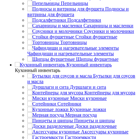
Пепельницы
Подносы и
витрины для фуршета
Подсалфетники
Сахарницы и масленки
Соусники и молочники
Стойки фуршетные
Тортовницы
Чафиндиши и нагревательные элементы
Щипцы фуршетные
Кухонный инвентарь
Кухонный инвентарь
Бутылки для соусов
и масла
Дуршлаги и сита
Контейнеры для мусора
Миски кухонные
Сотейники
Кухонные ложки
Мерная посуда
Пинцеты и щипцы
Доски разделочные
Аксессуары кухонные
Гастроемкости