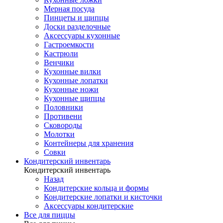
Мерная посуда
Пинцеты и щипцы
Доски разделочные
Аксессуары кухонные
Гастроемкости
Кастрюли
Венчики
Кухонные вилки
Кухонные лопатки
Кухонные ножи
Кухонные щипцы
Половники
Противени
Сковороды
Молотки
Контейнеры для хранения
Совки
Кондитерский инвентарь
Кондитерский инвентарь
Назад
Кондитерские кольца и формы
Кондитерские лопатки и кисточки
Аксессуары кондитерские
Все для пиццы