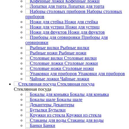
Кофейные ложки
Лопатки для торта
Наборы столовых
приборов
Ножи для стейка
Ножи для устриц
Ножи для фруктов
Приборы для
сервировки
Рыбные вилки
Рыбные ножи
Столовые вилки
Столовые ложки
Столовые ножи
Упаковки для приборов
Чайные ложки
Стеклянная посуда
Стеклянная посуда
Бокалы для коньяка
Бокалы шале
Декантеры
Бутылки
Кружки из стекла
Стаканы для воды
Банки