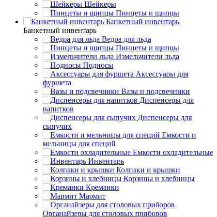
Шейкеры
Пинцеты и щипцы
Банкетный инвентарь
Банкетный инвентарь
Ведра для льда
Пинцеты и щипцы
Измельчители льда
Подносы
Аксессуары для
фуршета
Вазы и подсвечники
Диспенсеры для
напитков
Диспенсеры для
сыпучих
Емкости и
мельницы для специй
Емкости охладительные
Инвентарь
Колпаки и крышки
Корзины и хлебницы
Креманки
Мармит
Органайзеры для столовых приборов