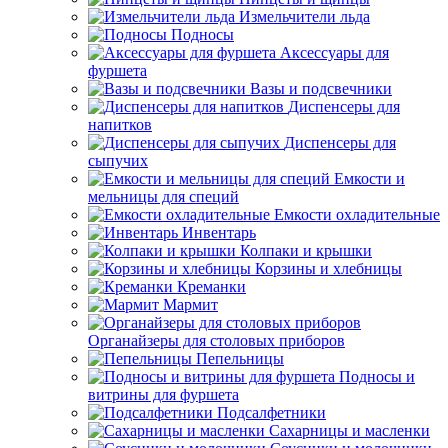
Измельчители льда
Подносы
Аксессуары для
фуршета
Вазы и подсвечники
Диспенсеры для
напитков
Диспенсеры для
сыпучих
Емкости и
мельницы для специй
Емкости охладительные
Инвентарь
Колпаки и крышки
Корзины и хлебницы
Креманки
Мармит
Органайзеры для столовых приборов
Пепельницы
Подносы и
витрины для фуршета
Подсалфетники
Сахарницы и масленки