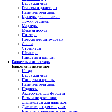
Ведра для льда
Гейзеры и джиггеры
Измельчители льда
Куллеры для напитков
Ложки бармена
Мадлеры
Мерная посуда
Питчеры
Прессы для цитрусовых
Совки
Стрейнеры
Шейкеры
Пинцеты и щипцы
Банкетный инвентарь
Банкетный инвентарь
Назад
Ведра для льда
Пинцеты и щипцы
Измельчители льда
Подносы
Аксессуары для фуршета
Вазы и подсвечники
Диспенсеры для напитков
Диспенсеры для сыпучих
Емкости и мельницы для специй