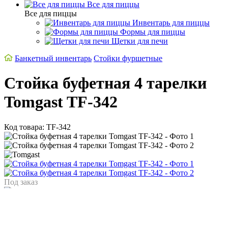
Все для пиццы
Все для пиццы
Инвентарь для пиццы
Формы для пиццы
Щетки для печи
Банкетный инвентарь
Стойки фуршетные
Стойка буфетная 4 тарелки
Tomgast TF-342
Код товара: TF-342
Под заказ
Материал
Алюминий
Страна
Польша
Скидки % для HoReCa
регистрируй своё заведение →