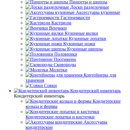
Пинцеты и щипцы
Доски разделочные
Аксессуары кухонные
Гастроемкости
Кастрюли
Венчики
Кухонные вилки
Кухонные лопатки
Кухонные ножи
Кухонные щипцы
Половники
Противени
Сковороды
Молотки
Контейнеры для
хранения
Совки
Кондитерский инвентарь
Кондитерский инвентарь
Кондитерские
кольца и формы
Кондитерские лопатки и кисточки
Аксессуары
кондитерские