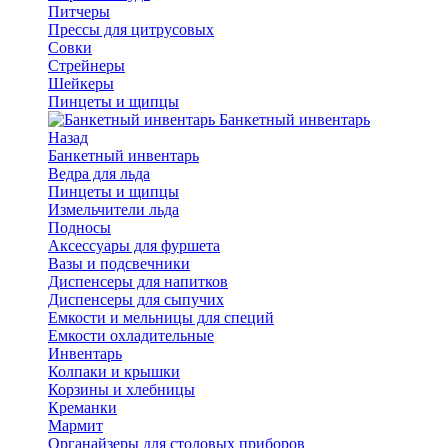
Питчеры
Прессы для цитрусовых
Совки
Стрейнеры
Шейкеры
Пинцеты и щипцы
Банкетный инвентарь
Назад
Банкетный инвентарь
Ведра для льда
Пинцеты и щипцы
Измельчители льда
Подносы
Аксессуары для фуршета
Вазы и подсвечники
Диспенсеры для напитков
Диспенсеры для сыпучих
Емкости и мельницы для специй
Емкости охладительные
Инвентарь
Колпаки и крышки
Корзины и хлебницы
Креманки
Мармит
Органайзеры для столовых приборов