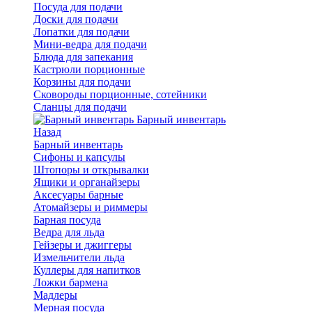
Посуда для подачи
Доски для подачи
Лопатки для подачи
Мини-ведра для подачи
Блюда для запекания
Кастрюли порционные
Корзины для подачи
Сковороды порционные, сотейники
Сланцы для подачи
Барный инвентарь
Назад
Барный инвентарь
Сифоны и капсулы
Штопоры и открывалки
Ящики и органайзеры
Аксесуары барные
Атомайзеры и риммеры
Барная посуда
Ведра для льда
Гейзеры и джиггеры
Измельчители льда
Куллеры для напитков
Ложки бармена
Мадлеры
Мерная посуда