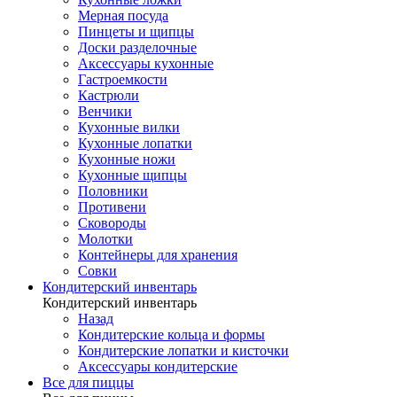
Мерная посуда
Пинцеты и щипцы
Доски разделочные
Аксессуары кухонные
Гастроемкости
Кастрюли
Венчики
Кухонные вилки
Кухонные лопатки
Кухонные ножи
Кухонные щипцы
Половники
Противени
Сковороды
Молотки
Контейнеры для хранения
Совки
Кондитерский инвентарь
Кондитерский инвентарь
Назад
Кондитерские кольца и формы
Кондитерские лопатки и кисточки
Аксессуары кондитерские
Все для пиццы