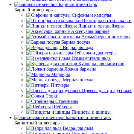
Барный инвентарь
Барный инвентарь
Сифоны и капсулы
Штопоры и открывалки
Ящики и органайзеры
Аксесуары барные
Атомайзеры и риммеры
Барная посуда
Ведра для льда
Гейзеры и джиггеры
Измельчители льда
Куллеры для напитков
Ложки бармена
Мадлеры
Мерная посуда
Питчеры
Прессы для цитрусовых
Совки
Стрейнеры
Шейкеры
Пинцеты и щипцы
Банкетный инвентарь
Банкетный инвентарь
Ведра для льда
Пинцеты и щипцы