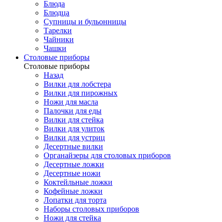
Блюда
Блюдца
Супницы и бульонницы
Тарелки
Чайники
Чашки
Cтоловые приборы
Cтоловые приборы
Назад
Вилки для лобстера
Вилки для пирожных
Ножи для масла
Палочки для еды
Вилки для стейка
Вилки для улиток
Вилки для устриц
Десертные вилки
Органайзеры для столовых приборов
Десертные ложки
Десертные ножи
Коктейльные ложки
Кофейные ложки
Лопатки для торта
Наборы столовых приборов
Ножи для стейка