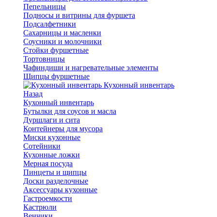
Пепельницы
Подносы и витрины для фуршета
Подсалфетники
Сахарницы и масленки
Соусники и молочники
Стойки фуршетные
Тортовницы
Чафиндиши и нагревательные элементы
Щипцы фуршетные
Кухонный инвентарь
Назад
Кухонный инвентарь
Бутылки для соусов и масла
Дуршлаги и сита
Контейнеры для мусора
Миски кухонные
Сотейники
Кухонные ложки
Мерная посуда
Пинцеты и щипцы
Доски разделочные
Аксессуары кухонные
Гастроемкости
Кастрюли
Венчики