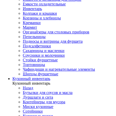
Емкости охладительные
Инвентарь
Колпаки и крышки
Корзины и хлебницы
Креманки
Мармит
Органайзеры для столовых приборов
Пепельницы
Подносы и витрины для фуршета
Подсалфетники
Сахарницы и масленки
Соусники и молочники
Стойки фуршетные
Тортовницы
Чафиндиши и нагревательные элементы
Щипцы фуршетные
Кухонный инвентарь
Кухонный инвентарь
Назад
Бутылки для соусов и масла
Дуршлаги и сита
Контейнеры для мусора
Миски кухонные
Сотейники
Кухонные ложки