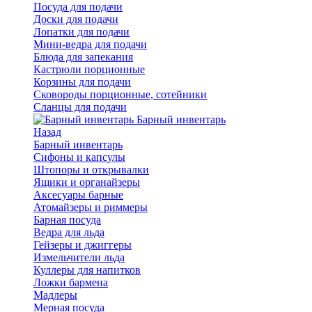
Посуда для подачи
Доски для подачи
Лопатки для подачи
Мини-ведра для подачи
Блюда для запекания
Кастрюли порционные
Корзины для подачи
Сковороды порционные, сотейники
Сланцы для подачи
Барный инвентарь
Назад
Барный инвентарь
Сифоны и капсулы
Штопоры и открывалки
Ящики и органайзеры
Аксесуары барные
Атомайзеры и риммеры
Барная посуда
Ведра для льда
Гейзеры и джиггеры
Измельчители льда
Куллеры для напитков
Ложки бармена
Мадлеры
Мерная посуда