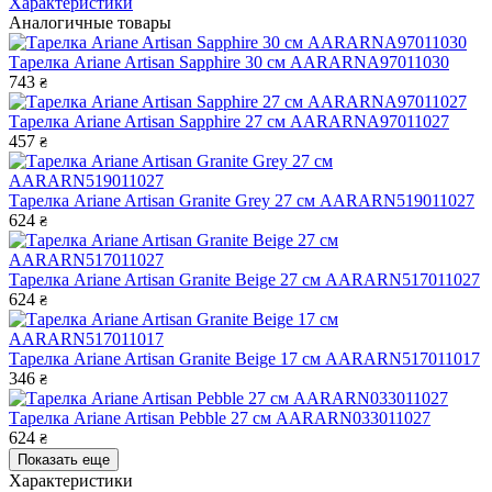
Характеристики
Аналогичные товары
Тарелка Ariane Artisan Sapphire 30 см AARARNA97011030
743
₴
Тарелка Ariane Artisan Sapphire 27 см AARARNA97011027
457
₴
Тарелка Ariane Artisan Granite Grey 27 см AARARN519011027
624
₴
Тарелка Ariane Artisan Granite Beige 27 см AARARN517011027
624
₴
Тарелка Ariane Artisan Granite Beige 17 см AARARN517011017
346
₴
Тарелка Ariane Artisan Pebble 27 см AARARN033011027
624
₴
Показать еще
Характеристики