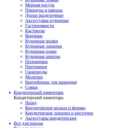
Мерная посуда
Пинцеты и щипцы
Доски разделочные
Аксессуары кухонные
Гастроемкости
Кастрюли
Венчики
Кухонные вилки
Кухонные лопатки
Кухонные ножи
Кухонные щипцы
Половники
Противени
Сковороды
Молотки
Контейнеры для хранения
Совки
Кондитерский инвентарь
Кондитерский инвентарь
Назад
Кондитерские кольца и формы
Кондитерские лопатки и кисточки
Аксессуары кондитерские
Все для пиццы