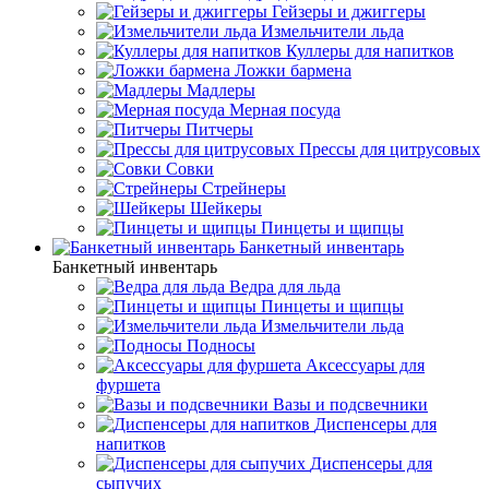
Гейзеры и джиггеры
Измельчители льда
Куллеры для напитков
Ложки бармена
Мадлеры
Мерная посуда
Питчеры
Прессы для цитрусовых
Совки
Стрейнеры
Шейкеры
Пинцеты и щипцы
Банкетный инвентарь
Банкетный инвентарь
Ведра для льда
Пинцеты и щипцы
Измельчители льда
Подносы
Аксессуары для
фуршета
Вазы и подсвечники
Диспенсеры для
напитков
Диспенсеры для
сыпучих