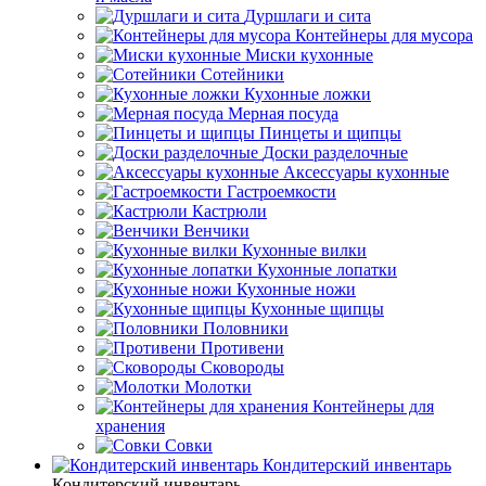
Дуршлаги и сита
Контейнеры для мусора
Миски кухонные
Сотейники
Кухонные ложки
Мерная посуда
Пинцеты и щипцы
Доски разделочные
Аксессуары кухонные
Гастроемкости
Кастрюли
Венчики
Кухонные вилки
Кухонные лопатки
Кухонные ножи
Кухонные щипцы
Половники
Противени
Сковороды
Молотки
Контейнеры для
хранения
Совки
Кондитерский инвентарь
Кондитерский инвентарь