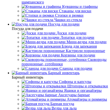
шампанского
Кувшины и графины
Стаканы для виски
Стопки и рюмки
Чашки из стекла
Посуда для подачи
Посуда для подачи
Доски для подачи
Лопатки для подачи
Мини-ведра для подачи
Блюда для запекания
Кастрюли порционные
Корзины для подачи
Сковороды
порционные, сотейники
Сланцы для подачи
Барный инвентарь
Барный инвентарь
Сифоны и капсулы
Штопоры и открывалки
Ящики и органайзеры
Аксесуары барные
Атомайзеры и риммеры
Барная посуда
Ведра для льда