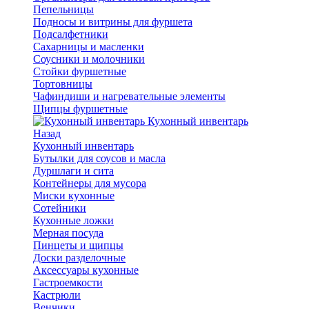
Пепельницы
Подносы и витрины для фуршета
Подсалфетники
Сахарницы и масленки
Соусники и молочники
Стойки фуршетные
Тортовницы
Чафиндиши и нагревательные элементы
Щипцы фуршетные
Кухонный инвентарь
Назад
Кухонный инвентарь
Бутылки для соусов и масла
Дуршлаги и сита
Контейнеры для мусора
Миски кухонные
Сотейники
Кухонные ложки
Мерная посуда
Пинцеты и щипцы
Доски разделочные
Аксессуары кухонные
Гастроемкости
Кастрюли
Венчики