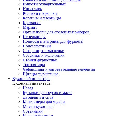
Емкости охладительные
Инвентарь
Колпаки и крышки
Корзины и хлебницы
Креманки
Мармит
Органайзеры для столовых приборов
Пепельницы
Подносы и витрины для фуршета
Подсалфетники
Сахарницы и масленки
Соусники и молочники
Стойки фуршетные
Тортовницы
Чафиндиши и нагревательные элементы
Щипцы фуршетные
Кухонный инвентарь
Кухонный инвентарь
Назад
Бутылки для соусов и масла
Дуршлаги и сита
Контейнеры для мусора
Миски кухонные
Сотейники
Кухонные ложки