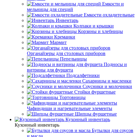
Емкости и
мельницы для специй
Емкости охладительные
Инвентарь
Колпаки и крышки
Корзины и хлебницы
Креманки
Мармит
Органайзеры для столовых приборов
Пепельницы
Подносы и
витрины для фуршета
Подсалфетники
Сахарницы и масленки
Соусники и молочники
Стойки фуршетные
Тортовницы
Чафиндиши и нагревательные элементы
Щипцы фуршетные
Кухонный инвентарь
Кухонный инвентарь
Бутылки для соусов
и масла