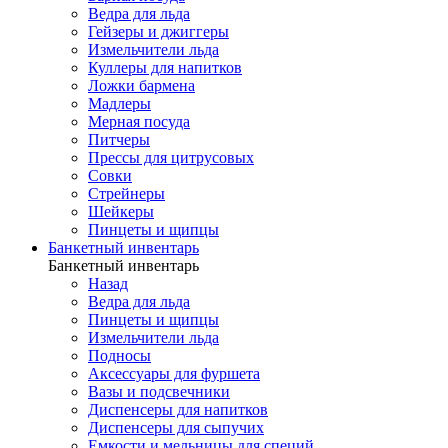
Ведра для льда
Гейзеры и джиггеры
Измельчители льда
Куллеры для напитков
Ложки бармена
Мадлеры
Мерная посуда
Питчеры
Прессы для цитрусовых
Совки
Стрейнеры
Шейкеры
Пинцеты и щипцы
Банкетный инвентарь
Банкетный инвентарь
Назад
Ведра для льда
Пинцеты и щипцы
Измельчители льда
Подносы
Аксессуары для фуршета
Вазы и подсвечники
Диспенсеры для напитков
Диспенсеры для сыпучих
Емкости и мельницы для специй