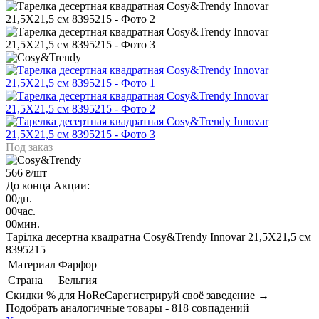
Под заказ
566
/шт
₴
До конца Акции:
00
дн.
00
час.
00
мин.
Тарілка десертна квадратна Cosy&Trendy Innovar 21,5Х21,5 см
8395215
Материал
Фарфор
Страна
Бельгия
Скидки % для HoReCa
регистрируй своё заведение →
Подобрать аналогичные товары - 818 совпадений