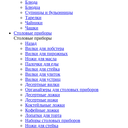
Блюда
Блюдца
Супницы и бульонницы
Тарелки
Чайники
Чашки
Cтоловые приборы
Cтоловые приборы
Назад
Вилки для лобстера
Вилки для пирожных
Ножи для масла
Палочки для еды
Вилки для стейка
Вилки для улиток
Вилки для устриц
Десертные вилки
Органайзеры для столовых приборов
Десертные ложки
Десертные ножи
Коктейльные ложки
Кофейные ложки
Лопатки для торта
Наборы столовых приборов
Ножи для стейка