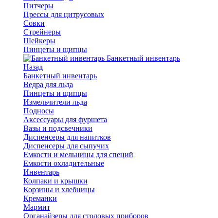
Питчеры
Прессы для цитрусовых
Совки
Стрейнеры
Шейкеры
Пинцеты и щипцы
Банкетный инвентарь
Назад
Банкетный инвентарь
Ведра для льда
Пинцеты и щипцы
Измельчители льда
Подносы
Аксессуары для фуршета
Вазы и подсвечники
Диспенсеры для напитков
Диспенсеры для сыпучих
Емкости и мельницы для специй
Емкости охладительные
Инвентарь
Колпаки и крышки
Корзины и хлебницы
Креманки
Мармит
Органайзеры для столовых приборов