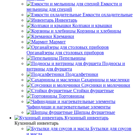
Емкости и
мельницы для специй
Емкости охладительные
Инвентарь
Колпаки и крышки
Корзины и хлебницы
Креманки
Мармит
Органайзеры для столовых приборов
Пепельницы
Подносы и
витрины для фуршета
Подсалфетники
Сахарницы и масленки
Соусники и молочники
Стойки фуршетные
Тортовницы
Чафиндиши и нагревательные элементы
Щипцы фуршетные
Кухонный инвентарь
Кухонный инвентарь
Бутылки для соусов
и масла