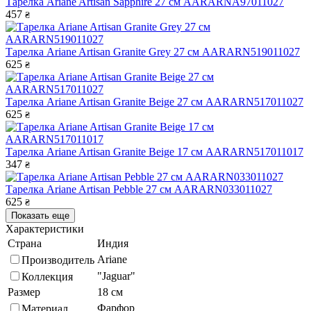
Тарелка Ariane Artisan Sapphire 27 см AARARNA97011027
457
₴
Тарелка Ariane Artisan Granite Grey 27 см AARARN519011027
625
₴
Тарелка Ariane Artisan Granite Beige 27 см AARARN517011027
625
₴
Тарелка Ariane Artisan Granite Beige 17 см AARARN517011017
347
₴
Тарелка Ariane Artisan Pebble 27 см AARARN033011027
625
₴
Показать еще
Характеристики
Страна
Индия
Ariane
Производитель
"Jaguar"
Коллекция
Размер
18 см
Фарфор
Материал