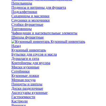
Пепельницы
Подносы и витрины для фуршета
Подсалфетники
Сахарницы и масленки
Соусники и молочники
Стойки фуршетные
Тортовницы
Чафиндиши и нагревательные элементы
Щипцы фуршетные
Кухонный инвентарь
Назад
Кухонный инвентарь
Бутылки для соусов и масла
Дуршлаги и сита
Контейнеры для мусора
Миски кухонные
Сотейники
Кухонные ложки
Мерная посуда
Пинцеты и щипцы
Доски разделочные
Аксессуары кухонные
Гастроемкости
Кастрюли
Венчики