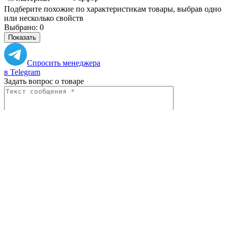
Подберите похожие по характеристикам товары, выбрав одно
или несколько свойств
Выбрано:
0
Показать
Спросить менеджера
в Telegram
Задать вопрос о товаре
Я согласен с
условиями обработки
персональных данных
Отправить
Вам могут понадобиться
Персональные рекомендации
Все товары категории
Все товары бренда Ariane