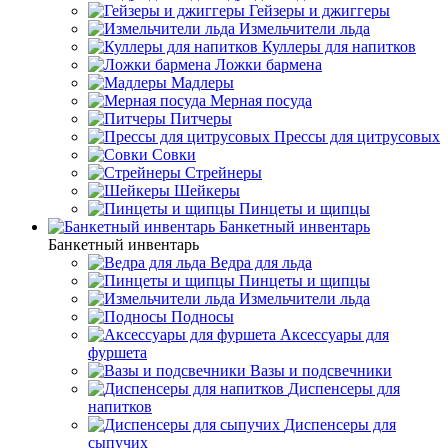
Гейзеры и джиггеры
Измельчители льда
Куллеры для напитков
Ложки бармена
Мадлеры
Мерная посуда
Питчеры
Прессы для цитрусовых
Совки
Стрейнеры
Шейкеры
Пинцеты и щипцы
Банкетный инвентарь
Банкетный инвентарь
Ведра для льда
Пинцеты и щипцы
Измельчители льда
Подносы
Аксессуары для
фуршета
Вазы и подсвечники
Диспенсеры для
напитков
Диспенсеры для
сыпучих