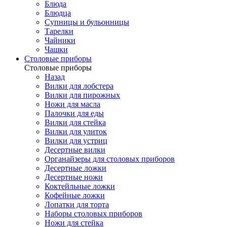
Блюда
Блюдца
Супницы и бульонницы
Тарелки
Чайники
Чашки
Cтоловые приборы
Cтоловые приборы
Назад
Вилки для лобстера
Вилки для пирожных
Ножи для масла
Палочки для еды
Вилки для стейка
Вилки для улиток
Вилки для устриц
Десертные вилки
Органайзеры для столовых приборов
Десертные ложки
Десертные ножи
Коктейльные ложки
Кофейные ложки
Лопатки для торта
Наборы столовых приборов
Ножи для стейка