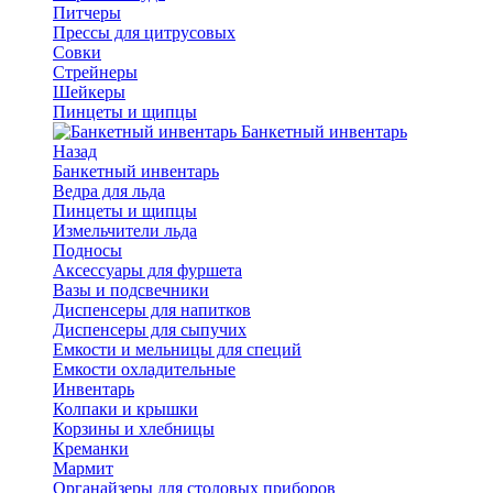
Питчеры
Прессы для цитрусовых
Совки
Стрейнеры
Шейкеры
Пинцеты и щипцы
Банкетный инвентарь
Назад
Банкетный инвентарь
Ведра для льда
Пинцеты и щипцы
Измельчители льда
Подносы
Аксессуары для фуршета
Вазы и подсвечники
Диспенсеры для напитков
Диспенсеры для сыпучих
Емкости и мельницы для специй
Емкости охладительные
Инвентарь
Колпаки и крышки
Корзины и хлебницы
Креманки
Мармит
Органайзеры для столовых приборов