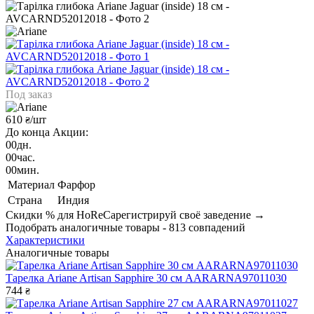
Под заказ
610
/шт
₴
До конца Акции:
00
дн.
00
час.
00
мин.
Материал
Фарфор
Страна
Индия
Скидки % для HoReCa
регистрируй своё заведение →
Подобрать аналогичные товары - 813 совпадений
Характеристики
Аналогичные товары
Тарелка Ariane Artisan Sapphire 30 см AARARNA97011030
744
₴