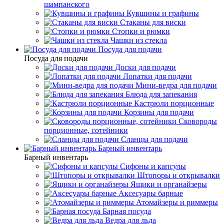
шампанского
Кувшины и графины
Стаканы для виски
Стопки и рюмки
Чашки из стекла
Посуда для подачи
Посуда для подачи
Доски для подачи
Лопатки для подачи
Мини-ведра для подачи
Блюда для запекания
Кастрюли порционные
Корзины для подачи
Сковороды
порционные, сотейники
Сланцы для подачи
Барный инвентарь
Барный инвентарь
Сифоны и капсулы
Штопоры и открывалки
Ящики и органайзеры
Аксесуары барные
Атомайзеры и риммеры
Барная посуда
Ведра для льда