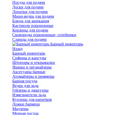
Посуда для подачи
Доски для подачи
Лопатки для подачи
Мини-ведра для подачи
Блюда для запекания
Кастрюли порционные
Корзины для подачи
Сковороды порционные, сотейники
Сланцы для подачи
Барный инвентарь
Назад
Барный инвентарь
Сифоны и капсулы
Штопоры и открывалки
Ящики и органайзеры
Аксесуары барные
Атомайзеры и риммеры
Барная посуда
Ведра для льда
Гейзеры и джиггеры
Измельчители льда
Куллеры для напитков
Ложки бармена
Мадлеры
Мерная посуда