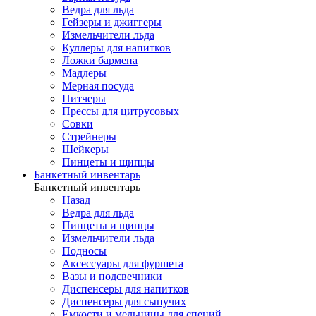
Ведра для льда
Гейзеры и джиггеры
Измельчители льда
Куллеры для напитков
Ложки бармена
Мадлеры
Мерная посуда
Питчеры
Прессы для цитрусовых
Совки
Стрейнеры
Шейкеры
Пинцеты и щипцы
Банкетный инвентарь
Банкетный инвентарь
Назад
Ведра для льда
Пинцеты и щипцы
Измельчители льда
Подносы
Аксессуары для фуршета
Вазы и подсвечники
Диспенсеры для напитков
Диспенсеры для сыпучих
Емкости и мельницы для специй