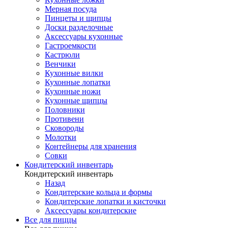
Мерная посуда
Пинцеты и щипцы
Доски разделочные
Аксессуары кухонные
Гастроемкости
Кастрюли
Венчики
Кухонные вилки
Кухонные лопатки
Кухонные ножи
Кухонные щипцы
Половники
Противени
Сковороды
Молотки
Контейнеры для хранения
Совки
Кондитерский инвентарь
Кондитерский инвентарь
Назад
Кондитерские кольца и формы
Кондитерские лопатки и кисточки
Аксессуары кондитерские
Все для пиццы