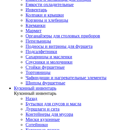
Емкости охладительные
Инвентарь
Колпаки и крышки
Корзины и хлебницы
Креманки
Мармит
Органайзеры для столовых приборов
Пепельницы
Подносы и витрины для фуршета
Подсалфетники
Сахарницы и масленки
Соусники и молочники
Стойки фуршетные
Тортовницы
Чафиндиши и нагревательные элементы
Щипцы фуршетные
Кухонный инвентарь
Кухонный инвентарь
Назад
Бутылки для соусов и масла
Дуршлаги и сита
Контейнеры для мусора
Миски кухонные
Сотейники
Кухонные ложки