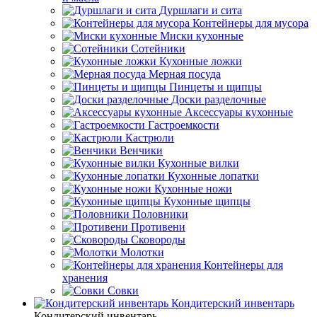
Дуршлаги и сита
Контейнеры для мусора
Миски кухонные
Сотейники
Кухонные ложки
Мерная посуда
Пинцеты и щипцы
Доски разделочные
Аксессуары кухонные
Гастроемкости
Кастрюли
Венчики
Кухонные вилки
Кухонные лопатки
Кухонные ножи
Кухонные щипцы
Половники
Противени
Сковороды
Молотки
Контейнеры для
хранения
Совки
Кондитерский инвентарь
Кондитерский инвентарь