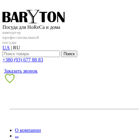
Посуда для HoReCa и дома
импортер
профессиональной
посуды
UA
|
RU
Поиск
+38‎0 (93) 677 88 83
Заказать звонок
О компании
...