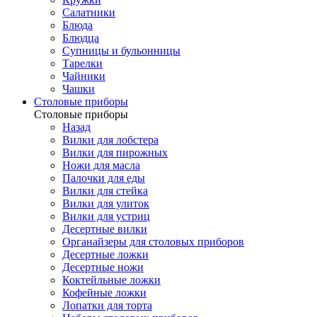
Салатники
Блюда
Блюдца
Супницы и бульонницы
Тарелки
Чайники
Чашки
Cтоловые приборы
Cтоловые приборы
Назад
Вилки для лобстера
Вилки для пирожных
Ножи для масла
Палочки для еды
Вилки для стейка
Вилки для улиток
Вилки для устриц
Десертные вилки
Органайзеры для столовых приборов
Десертные ложки
Десертные ножи
Коктейльные ложки
Кофейные ложки
Лопатки для торта