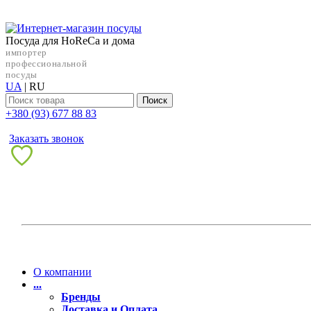
Посуда для HoReCa и дома
импортер
профессиональной
посуды
UA
|
RU
Поиск
+38‎0 (93) 677 88 83
Заказать звонок
О компании
...
Бренды
Доставка и Оплата