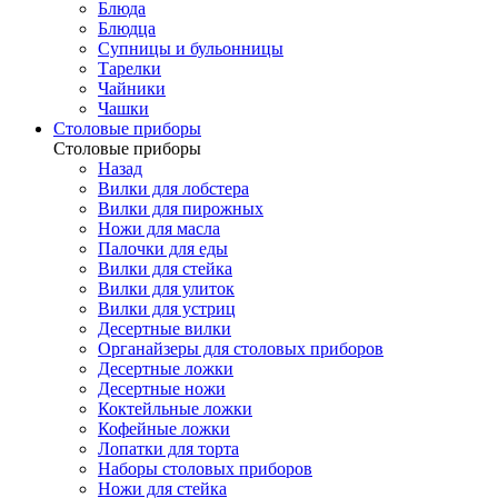
Блюда
Блюдца
Супницы и бульонницы
Тарелки
Чайники
Чашки
Cтоловые приборы
Cтоловые приборы
Назад
Вилки для лобстера
Вилки для пирожных
Ножи для масла
Палочки для еды
Вилки для стейка
Вилки для улиток
Вилки для устриц
Десертные вилки
Органайзеры для столовых приборов
Десертные ложки
Десертные ножи
Коктейльные ложки
Кофейные ложки
Лопатки для торта
Наборы столовых приборов
Ножи для стейка