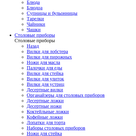
Блюда
Блюдца
Супницы и бульонницы
Тарелки
Чайники
Чашки
Cтоловые приборы
Cтоловые приборы
Назад
Вилки для лобстера
Вилки для пирожных
Ножи для масла
Палочки для еды
Вилки для стейка
Вилки для улиток
Вилки для устриц
Десертные вилки
Органайзеры для столовых приборов
Десертные ложки
Десертные ножи
Коктейльные ложки
Кофейные ложки
Лопатки для торта
Наборы столовых приборов
Ножи для стейка