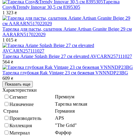
Тарелка
Cosy&Trendy Innovar 30,5 см 8395305
1 323
₴
Тарелка для пасты, салатник Ariane Artisan Granite Beige 29 см
AARARN517022029
1 015
₴
Тарелка Ariane Splash Beige 27 см elevated AVCARN257111027
564
₴
Тарелка глубокая Rak Vintage 23 см бежевая VNNNDP23BG
609
₴
Показать еще
Характеристики
Премиум
Сегмент
Тарелка мелкая
Назначение
Страна
Германия
APS
Производитель
"The Grid"
Коллекция
Фарфор
Материал