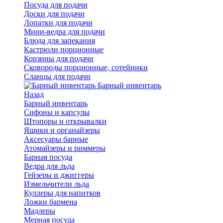
Посуда для подачи
Доски для подачи
Лопатки для подачи
Мини-ведра для подачи
Блюда для запекания
Кастрюли порционные
Корзины для подачи
Сковороды порционные, сотейники
Сланцы для подачи
Барный инвентарь
Назад
Барный инвентарь
Сифоны и капсулы
Штопоры и открывалки
Ящики и органайзеры
Аксесуары барные
Атомайзеры и риммеры
Барная посуда
Ведра для льда
Гейзеры и джиггеры
Измельчители льда
Куллеры для напитков
Ложки бармена
Мадлеры
Мерная посуда