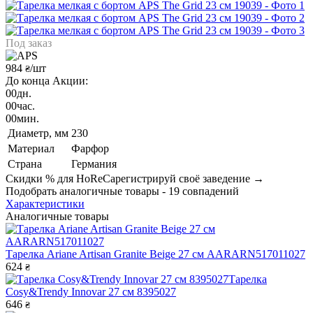
Под заказ
984
/шт
₴
До конца Акции:
00
дн.
00
час.
00
мин.
Диаметр, мм
230
Материал
Фарфор
Страна
Германия
Скидки % для HoReCa
регистрируй своё заведение →
Подобрать аналогичные товары - 19 совпадений
Характеристики
Аналогичные товары
Тарелка Ariane Artisan Granite Beige 27 см AARARN517011027
624
₴
Тарелка
Cosy&Trendy Innovar 27 см 8395027
646
₴