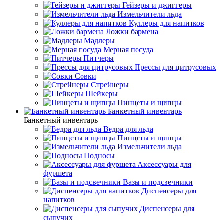
Гейзеры и джиггеры
Измельчители льда
Куллеры для напитков
Ложки бармена
Мадлеры
Мерная посуда
Питчеры
Прессы для цитрусовых
Совки
Стрейнеры
Шейкеры
Пинцеты и щипцы
Банкетный инвентарь
Банкетный инвентарь
Ведра для льда
Пинцеты и щипцы
Измельчители льда
Подносы
Аксессуары для
фуршета
Вазы и подсвечники
Диспенсеры для
напитков
Диспенсеры для
сыпучих