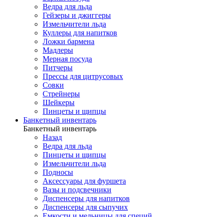
Ведра для льда
Гейзеры и джиггеры
Измельчители льда
Куллеры для напитков
Ложки бармена
Мадлеры
Мерная посуда
Питчеры
Прессы для цитрусовых
Совки
Стрейнеры
Шейкеры
Пинцеты и щипцы
Банкетный инвентарь
Банкетный инвентарь
Назад
Ведра для льда
Пинцеты и щипцы
Измельчители льда
Подносы
Аксессуары для фуршета
Вазы и подсвечники
Диспенсеры для напитков
Диспенсеры для сыпучих
Емкости и мельницы для специй