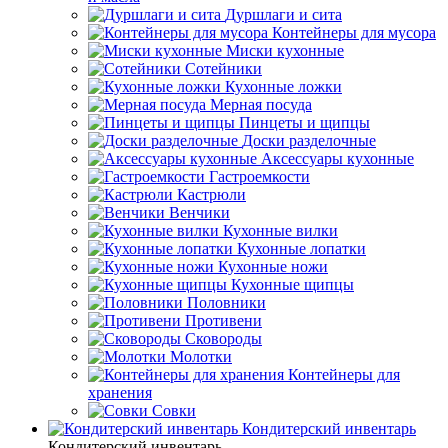
Дуршлаги и сита
Контейнеры для мусора
Миски кухонные
Сотейники
Кухонные ложки
Мерная посуда
Пинцеты и щипцы
Доски разделочные
Аксессуары кухонные
Гастроемкости
Кастрюли
Венчики
Кухонные вилки
Кухонные лопатки
Кухонные ножи
Кухонные щипцы
Половники
Противени
Сковороды
Молотки
Контейнеры для
хранения
Совки
Кондитерский инвентарь
Кондитерский инвентарь