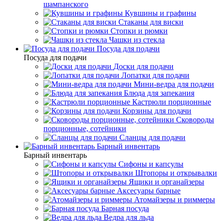
шампанского
Кувшины и графины
Стаканы для виски
Стопки и рюмки
Чашки из стекла
Посуда для подачи
Посуда для подачи
Доски для подачи
Лопатки для подачи
Мини-ведра для подачи
Блюда для запекания
Кастрюли порционные
Корзины для подачи
Сковороды
порционные, сотейники
Сланцы для подачи
Барный инвентарь
Барный инвентарь
Сифоны и капсулы
Штопоры и открывалки
Ящики и органайзеры
Аксесуары барные
Атомайзеры и риммеры
Барная посуда
Ведра для льда