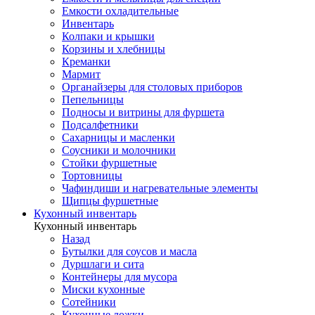
Емкости охладительные
Инвентарь
Колпаки и крышки
Корзины и хлебницы
Креманки
Мармит
Органайзеры для столовых приборов
Пепельницы
Подносы и витрины для фуршета
Подсалфетники
Сахарницы и масленки
Соусники и молочники
Стойки фуршетные
Тортовницы
Чафиндиши и нагревательные элементы
Щипцы фуршетные
Кухонный инвентарь
Кухонный инвентарь
Назад
Бутылки для соусов и масла
Дуршлаги и сита
Контейнеры для мусора
Миски кухонные
Сотейники
Кухонные ложки