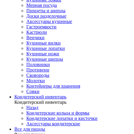
Мерная посуда
Пинцеты и щипцы
Доски разделочные
Аксессуары кухонные
Гастроемкости
Кастрюли
Венчики
Кухонные вилки
Кухонные лопатки
Кухонные ножи
Кухонные щипцы
Половники
Противени
Сковороды
Молотки
Контейнеры для хранения
Совки
Кондитерский инвентарь
Кондитерский инвентарь
Назад
Кондитерские кольца и формы
Кондитерские лопатки и кисточки
Аксессуары кондитерские
Все для пиццы