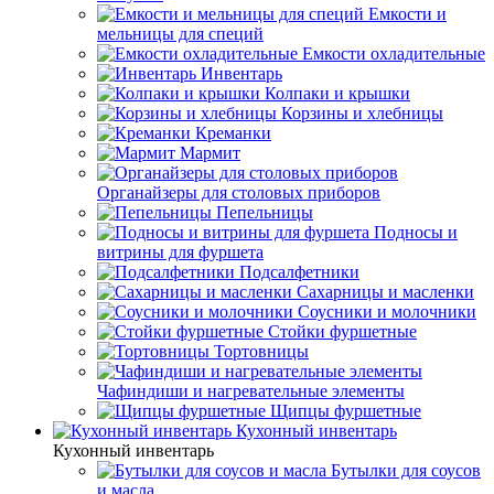
Емкости и
мельницы для специй
Емкости охладительные
Инвентарь
Колпаки и крышки
Корзины и хлебницы
Креманки
Мармит
Органайзеры для столовых приборов
Пепельницы
Подносы и
витрины для фуршета
Подсалфетники
Сахарницы и масленки
Соусники и молочники
Стойки фуршетные
Тортовницы
Чафиндиши и нагревательные элементы
Щипцы фуршетные
Кухонный инвентарь
Кухонный инвентарь
Бутылки для соусов
и масла