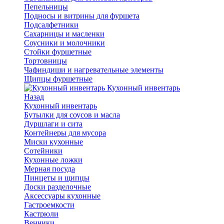
Пепельницы
Подносы и витрины для фуршета
Подсалфетники
Сахарницы и масленки
Соусники и молочники
Стойки фуршетные
Тортовницы
Чафиндиши и нагревательные элементы
Щипцы фуршетные
Кухонный инвентарь
Назад
Кухонный инвентарь
Бутылки для соусов и масла
Дуршлаги и сита
Контейнеры для мусора
Миски кухонные
Сотейники
Кухонные ложки
Мерная посуда
Пинцеты и щипцы
Доски разделочные
Аксессуары кухонные
Гастроемкости
Кастрюли
Венчики