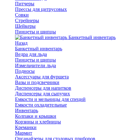
Питчеры
Прессы для цитрусовых
Совки
Стрейнеры
Шейкеры
Пинцеты и щипцы
Банкетный инвентарь
Назад
Банкетный инвентарь
Ведра для льда
Пинцеты и щипцы
Измельчители льда
Подносы
Аксессуары для фуршета
Вазы и подсвечники
Диспенсеры для напитков
Диспенсеры для сыпучих
Емкости и мельницы для специй
Емкости охладительные
Инвентарь
Колпаки и крышки
Корзины и хлебницы
Креманки
Мармит
Органайзеры для столовых приборов