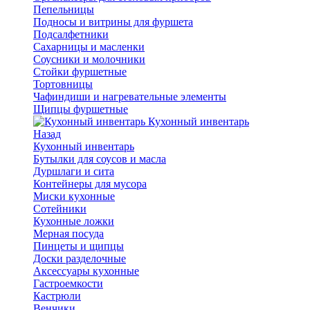
Пепельницы
Подносы и витрины для фуршета
Подсалфетники
Сахарницы и масленки
Соусники и молочники
Стойки фуршетные
Тортовницы
Чафиндиши и нагревательные элементы
Щипцы фуршетные
Кухонный инвентарь
Назад
Кухонный инвентарь
Бутылки для соусов и масла
Дуршлаги и сита
Контейнеры для мусора
Миски кухонные
Сотейники
Кухонные ложки
Мерная посуда
Пинцеты и щипцы
Доски разделочные
Аксессуары кухонные
Гастроемкости
Кастрюли
Венчики