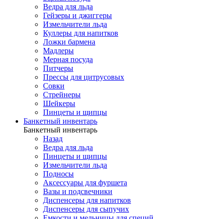
Ведра для льда
Гейзеры и джиггеры
Измельчители льда
Куллеры для напитков
Ложки бармена
Мадлеры
Мерная посуда
Питчеры
Прессы для цитрусовых
Совки
Стрейнеры
Шейкеры
Пинцеты и щипцы
Банкетный инвентарь
Банкетный инвентарь
Назад
Ведра для льда
Пинцеты и щипцы
Измельчители льда
Подносы
Аксессуары для фуршета
Вазы и подсвечники
Диспенсеры для напитков
Диспенсеры для сыпучих
Емкости и мельницы для специй