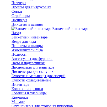
Питчеры
Прессы для цитрусовых
Совки
Стрейнеры
Шейкеры
Пинцеты и щипцы
Банкетный инвентарь
Назад
Банкетный инвентарь
Ведра для льда
Пинцеты и щипцы
Измельчители льда
Подносы
Аксессуары для фуршета
Вазы и подсвечники
Диспенсеры для напитков
Диспенсеры для сыпучих
Емкости и мельницы для специй
Емкости охладительные
Инвентарь
Колпаки и крышки
Корзины и хлебницы
Креманки
Мармит
Органайзеры для столовых приборов