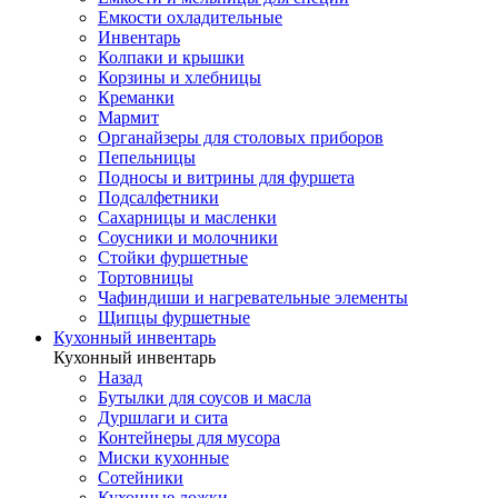
Емкости охладительные
Инвентарь
Колпаки и крышки
Корзины и хлебницы
Креманки
Мармит
Органайзеры для столовых приборов
Пепельницы
Подносы и витрины для фуршета
Подсалфетники
Сахарницы и масленки
Соусники и молочники
Стойки фуршетные
Тортовницы
Чафиндиши и нагревательные элементы
Щипцы фуршетные
Кухонный инвентарь
Кухонный инвентарь
Назад
Бутылки для соусов и масла
Дуршлаги и сита
Контейнеры для мусора
Миски кухонные
Сотейники
Кухонные ложки