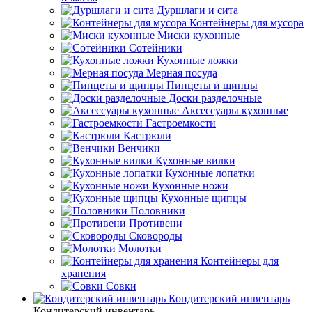
Дуршлаги и сита
Контейнеры для мусора
Миски кухонные
Сотейники
Кухонные ложки
Мерная посуда
Пинцеты и щипцы
Доски разделочные
Аксессуары кухонные
Гастроемкости
Кастрюли
Венчики
Кухонные вилки
Кухонные лопатки
Кухонные ножи
Кухонные щипцы
Половники
Противени
Сковороды
Молотки
Контейнеры для
хранения
Совки
Кондитерский инвентарь
Кондитерский инвентарь