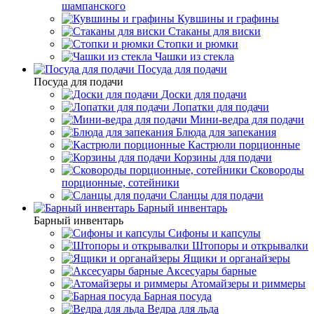
шампанского
Кувшины и графины
Стаканы для виски
Стопки и рюмки
Чашки из стекла
Посуда для подачи
Посуда для подачи
Доски для подачи
Лопатки для подачи
Мини-ведра для подачи
Блюда для запекания
Кастрюли порционные
Корзины для подачи
Сковороды
порционные, сотейники
Сланцы для подачи
Барный инвентарь
Барный инвентарь
Сифоны и капсулы
Штопоры и открывалки
Ящики и органайзеры
Аксесуары барные
Атомайзеры и риммеры
Барная посуда
Ведра для льда