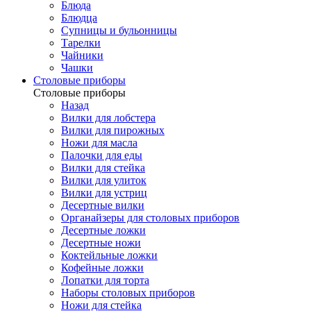
Блюда
Блюдца
Супницы и бульонницы
Тарелки
Чайники
Чашки
Cтоловые приборы
Cтоловые приборы
Назад
Вилки для лобстера
Вилки для пирожных
Ножи для масла
Палочки для еды
Вилки для стейка
Вилки для улиток
Вилки для устриц
Десертные вилки
Органайзеры для столовых приборов
Десертные ложки
Десертные ножи
Коктейльные ложки
Кофейные ложки
Лопатки для торта
Наборы столовых приборов
Ножи для стейка