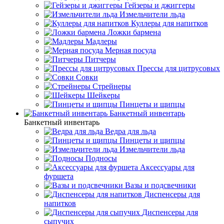
Гейзеры и джиггеры
Измельчители льда
Куллеры для напитков
Ложки бармена
Мадлеры
Мерная посуда
Питчеры
Прессы для цитрусовых
Совки
Стрейнеры
Шейкеры
Пинцеты и щипцы
Банкетный инвентарь
Банкетный инвентарь
Ведра для льда
Пинцеты и щипцы
Измельчители льда
Подносы
Аксессуары для
фуршета
Вазы и подсвечники
Диспенсеры для
напитков
Диспенсеры для
сыпучих