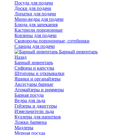
Посуда для подачи
Доски для подачи
Лопатки для подачи
Мини-ведра для подачи
Блюда для запекания
Кастрюли порционные
Корзины для подачи
Сковороды порционные, сотейники
Сланцы для подачи
Барный инвентарь
Назад
Барный инвентарь
Сифоны и капсулы
Штопоры и открывалки
Ящики и органайзеры
Аксесуары барные
Атомайзеры и риммеры
Барная посуда
Ведра для льда
Гейзеры и джиггеры
Измельчители льда
Куллеры для напитков
Ложки бармена
Мадлеры
Мерная посуда