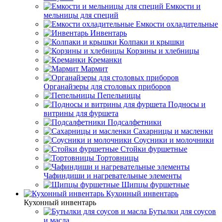
Емкости и
мельницы для специй
Емкости охладительные
Инвентарь
Колпаки и крышки
Корзины и хлебницы
Креманки
Мармит
Органайзеры для столовых приборов
Пепельницы
Подносы и
витрины для фуршета
Подсалфетники
Сахарницы и масленки
Соусники и молочники
Стойки фуршетные
Тортовницы
Чафиндиши и нагревательные элементы
Щипцы фуршетные
Кухонный инвентарь
Кухонный инвентарь
Бутылки для соусов
и масла