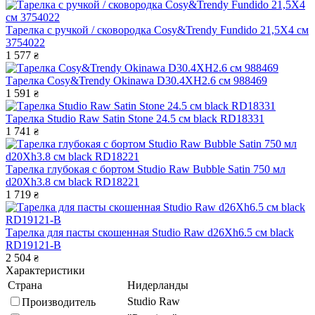
Тарелка с ручкой / сковородка Cosy&Trendy Fundido 21,5Х4 см
3754022
1 577
₴
Тарелка Cosy&Trendy Okinawa D30.4XH2.6 см 988469
1 591
₴
Тарелка Studio Raw Satin Stone 24.5 см black RD18331
1 741
₴
Тарелка глубокая с бортом Studio Raw Bubble Satin 750 мл
d20Xh3.8 см black RD18221
1 719
₴
Тарелка для пасты скошенная Studio Raw d26Xh6.5 см black
RD19121-B
2 504
₴
Характеристики
Страна
Нидерланды
Studio Raw
Производитель