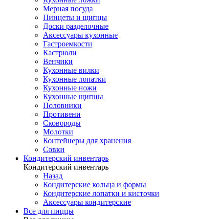
Мерная посуда
Пинцеты и щипцы
Доски разделочные
Аксессуары кухонные
Гастроемкости
Кастрюли
Венчики
Кухонные вилки
Кухонные лопатки
Кухонные ножи
Кухонные щипцы
Половники
Противени
Сковороды
Молотки
Контейнеры для хранения
Совки
Кондитерский инвентарь
Кондитерский инвентарь
Назад
Кондитерские кольца и формы
Кондитерские лопатки и кисточки
Аксессуары кондитерские
Все для пиццы