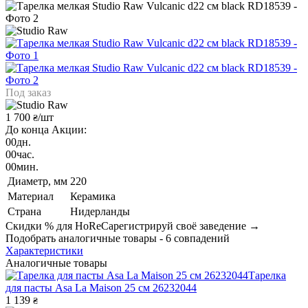
Под заказ
1 700
/шт
₴
До конца Акции:
00
дн.
00
час.
00
мин.
Диаметр, мм
220
Материал
Керамика
Страна
Нидерланды
Скидки % для HoReCa
регистрируй своё заведение →
Подобрать аналогичные товары - 6 совпадений
Характеристики
Аналогичные товары
Тарелка
для пасты Asa La Maison 25 см 26232044
1 139
₴