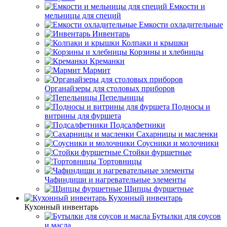
Емкости и
мельницы для специй
Емкости охладительные
Инвентарь
Колпаки и крышки
Корзины и хлебницы
Креманки
Мармит
Органайзеры для столовых приборов
Пепельницы
Подносы и
витрины для фуршета
Подсалфетники
Сахарницы и масленки
Соусники и молочники
Стойки фуршетные
Тортовницы
Чафиндиши и нагревательные элементы
Щипцы фуршетные
Кухонный инвентарь
Кухонный инвентарь
Бутылки для соусов
и масла