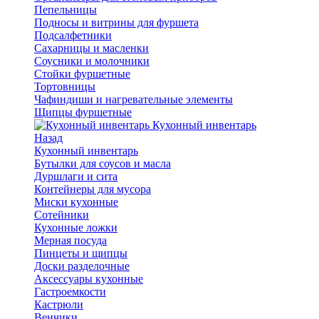
Пепельницы
Подносы и витрины для фуршета
Подсалфетники
Сахарницы и масленки
Соусники и молочники
Стойки фуршетные
Тортовницы
Чафиндиши и нагревательные элементы
Щипцы фуршетные
Кухонный инвентарь
Назад
Кухонный инвентарь
Бутылки для соусов и масла
Дуршлаги и сита
Контейнеры для мусора
Миски кухонные
Сотейники
Кухонные ложки
Мерная посуда
Пинцеты и щипцы
Доски разделочные
Аксессуары кухонные
Гастроемкости
Кастрюли
Венчики