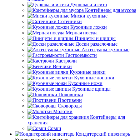
Дуршлаги и сита
Контейнеры для мусора
Миски кухонные
Сотейники
Кухонные ложки
Мерная посуда
Пинцеты и щипцы
Доски разделочные
Аксессуары кухонные
Гастроемкости
Кастрюли
Венчики
Кухонные вилки
Кухонные лопатки
Кухонные ножи
Кухонные щипцы
Половники
Противени
Сковороды
Молотки
Контейнеры для
хранения
Совки
Кондитерский инвентарь
Кондитерский инвентарь