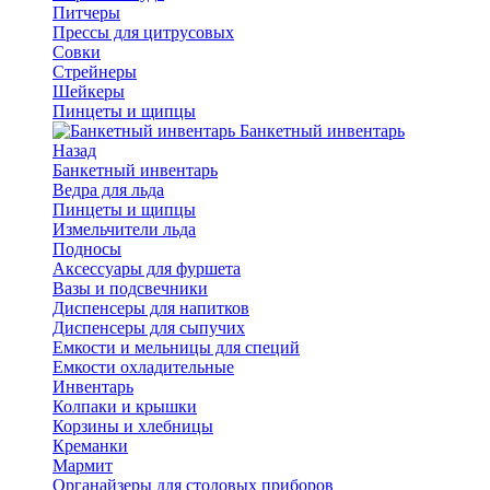
Питчеры
Прессы для цитрусовых
Совки
Стрейнеры
Шейкеры
Пинцеты и щипцы
Банкетный инвентарь
Назад
Банкетный инвентарь
Ведра для льда
Пинцеты и щипцы
Измельчители льда
Подносы
Аксессуары для фуршета
Вазы и подсвечники
Диспенсеры для напитков
Диспенсеры для сыпучих
Емкости и мельницы для специй
Емкости охладительные
Инвентарь
Колпаки и крышки
Корзины и хлебницы
Креманки
Мармит
Органайзеры для столовых приборов