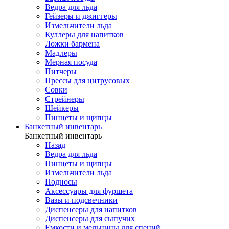
Ведра для льда
Гейзеры и джиггеры
Измельчители льда
Куллеры для напитков
Ложки бармена
Мадлеры
Мерная посуда
Питчеры
Прессы для цитрусовых
Совки
Стрейнеры
Шейкеры
Пинцеты и щипцы
Банкетный инвентарь
Банкетный инвентарь
Назад
Ведра для льда
Пинцеты и щипцы
Измельчители льда
Подносы
Аксессуары для фуршета
Вазы и подсвечники
Диспенсеры для напитков
Диспенсеры для сыпучих
Емкости и мельницы для специй