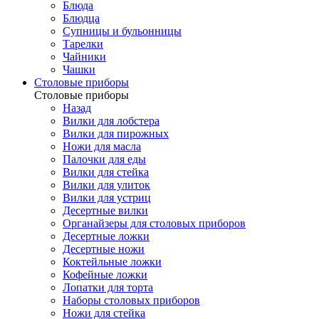
Блюда
Блюдца
Супницы и бульонницы
Тарелки
Чайники
Чашки
Cтоловые приборы
Cтоловые приборы
Назад
Вилки для лобстера
Вилки для пирожных
Ножи для масла
Палочки для еды
Вилки для стейка
Вилки для улиток
Вилки для устриц
Десертные вилки
Органайзеры для столовых приборов
Десертные ложки
Десертные ножи
Коктейльные ложки
Кофейные ложки
Лопатки для торта
Наборы столовых приборов
Ножи для стейка