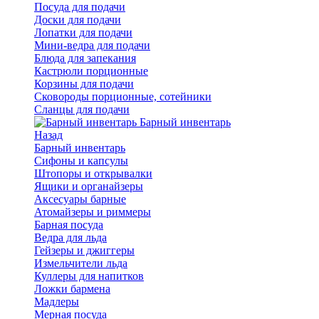
Посуда для подачи
Доски для подачи
Лопатки для подачи
Мини-ведра для подачи
Блюда для запекания
Кастрюли порционные
Корзины для подачи
Сковороды порционные, сотейники
Сланцы для подачи
Барный инвентарь
Назад
Барный инвентарь
Сифоны и капсулы
Штопоры и открывалки
Ящики и органайзеры
Аксесуары барные
Атомайзеры и риммеры
Барная посуда
Ведра для льда
Гейзеры и джиггеры
Измельчители льда
Куллеры для напитков
Ложки бармена
Мадлеры
Мерная посуда