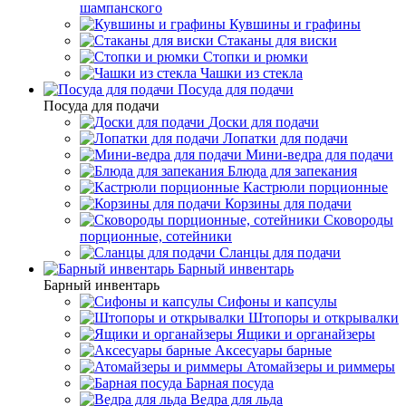
шампанского
Кувшины и графины
Стаканы для виски
Стопки и рюмки
Чашки из стекла
Посуда для подачи
Посуда для подачи
Доски для подачи
Лопатки для подачи
Мини-ведра для подачи
Блюда для запекания
Кастрюли порционные
Корзины для подачи
Сковороды
порционные, сотейники
Сланцы для подачи
Барный инвентарь
Барный инвентарь
Сифоны и капсулы
Штопоры и открывалки
Ящики и органайзеры
Аксесуары барные
Атомайзеры и риммеры
Барная посуда
Ведра для льда