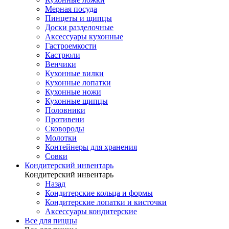
Мерная посуда
Пинцеты и щипцы
Доски разделочные
Аксессуары кухонные
Гастроемкости
Кастрюли
Венчики
Кухонные вилки
Кухонные лопатки
Кухонные ножи
Кухонные щипцы
Половники
Противени
Сковороды
Молотки
Контейнеры для хранения
Совки
Кондитерский инвентарь
Кондитерский инвентарь
Назад
Кондитерские кольца и формы
Кондитерские лопатки и кисточки
Аксессуары кондитерские
Все для пиццы