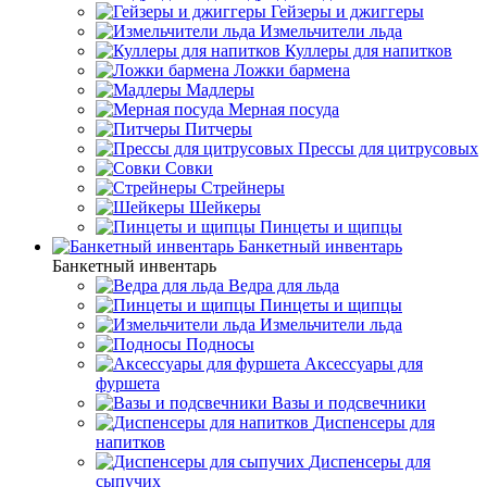
Гейзеры и джиггеры
Измельчители льда
Куллеры для напитков
Ложки бармена
Мадлеры
Мерная посуда
Питчеры
Прессы для цитрусовых
Совки
Стрейнеры
Шейкеры
Пинцеты и щипцы
Банкетный инвентарь
Банкетный инвентарь
Ведра для льда
Пинцеты и щипцы
Измельчители льда
Подносы
Аксессуары для
фуршета
Вазы и подсвечники
Диспенсеры для
напитков
Диспенсеры для
сыпучих