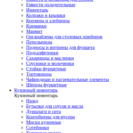
Емкости охладительные
Инвентарь
Колпаки и крышки
Корзины и хлебницы
Креманки
Мармит
Органайзеры для столовых приборов
Пепельницы
Подносы и витрины для фуршета
Подсалфетники
Сахарницы и масленки
Соусники и молочники
Стойки фуршетные
Тортовницы
Чафиндиши и нагревательные элементы
Щипцы фуршетные
Кухонный инвентарь
Кухонный инвентарь
Назад
Бутылки для соусов и масла
Дуршлаги и сита
Контейнеры для мусора
Миски кухонные
Сотейники
Кухонные ложки