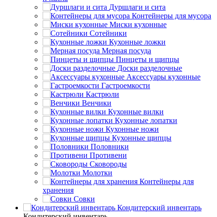
Дуршлаги и сита
Контейнеры для мусора
Миски кухонные
Сотейники
Кухонные ложки
Мерная посуда
Пинцеты и щипцы
Доски разделочные
Аксессуары кухонные
Гастроемкости
Кастрюли
Венчики
Кухонные вилки
Кухонные лопатки
Кухонные ножи
Кухонные щипцы
Половники
Противени
Сковороды
Молотки
Контейнеры для
хранения
Совки
Кондитерский инвентарь
Кондитерский инвентарь