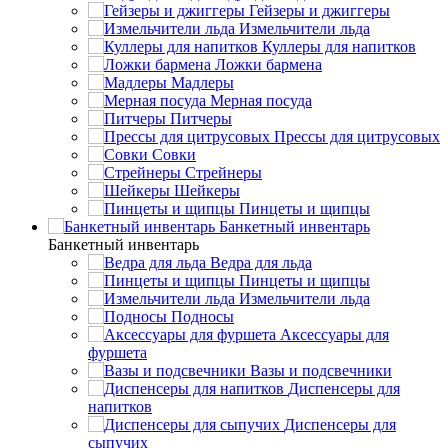
Гейзеры и джиггеры
Измельчители льда
Куллеры для напитков
Ложки бармена
Мадлеры
Мерная посуда
Питчеры
Прессы для цитрусовых
Совки
Стрейнеры
Шейкеры
Пинцеты и щипцы
Банкетный инвентарь
Банкетный инвентарь
Ведра для льда
Пинцеты и щипцы
Измельчители льда
Подносы
Аксессуары для
фуршета
Вазы и подсвечники
Диспенсеры для
напитков
Диспенсеры для
сыпучих