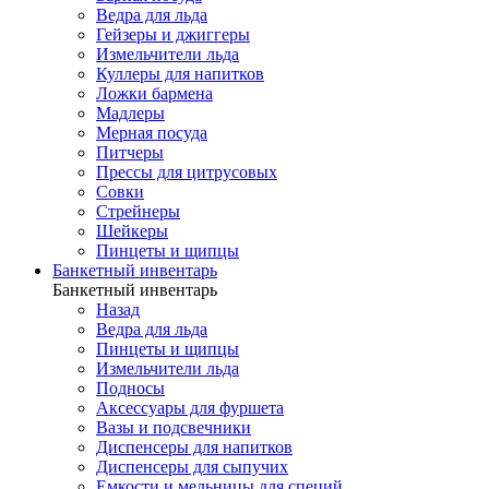
Ведра для льда
Гейзеры и джиггеры
Измельчители льда
Куллеры для напитков
Ложки бармена
Мадлеры
Мерная посуда
Питчеры
Прессы для цитрусовых
Совки
Стрейнеры
Шейкеры
Пинцеты и щипцы
Банкетный инвентарь
Банкетный инвентарь
Назад
Ведра для льда
Пинцеты и щипцы
Измельчители льда
Подносы
Аксессуары для фуршета
Вазы и подсвечники
Диспенсеры для напитков
Диспенсеры для сыпучих
Емкости и мельницы для специй