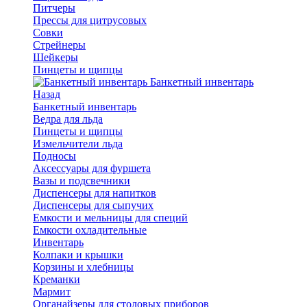
Питчеры
Прессы для цитрусовых
Совки
Стрейнеры
Шейкеры
Пинцеты и щипцы
Банкетный инвентарь
Назад
Банкетный инвентарь
Ведра для льда
Пинцеты и щипцы
Измельчители льда
Подносы
Аксессуары для фуршета
Вазы и подсвечники
Диспенсеры для напитков
Диспенсеры для сыпучих
Емкости и мельницы для специй
Емкости охладительные
Инвентарь
Колпаки и крышки
Корзины и хлебницы
Креманки
Мармит
Органайзеры для столовых приборов