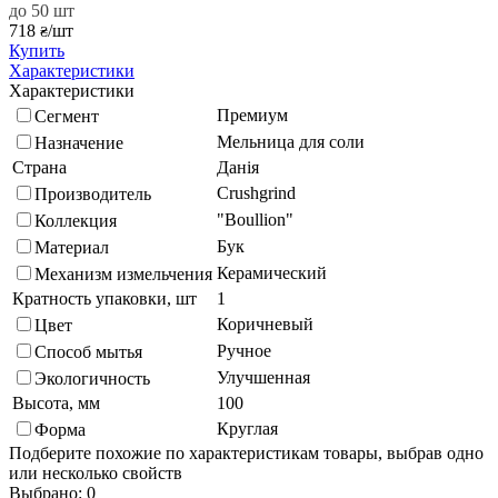
до 50 шт
718
/шт
₴
Купить
Характеристики
Характеристики
Премиум
Сегмент
Мельница для соли
Назначение
Страна
Данія
Crushgrind
Производитель
"Boullion"
Коллекция
Бук
Материал
Керамический
Механизм измельчения
Кратность упаковки, шт
1
Коричневый
Цвет
Ручное
Способ мытья
Улучшенная
Экологичность
Высота, мм
100
Круглая
Форма
Подберите похожие по характеристикам товары, выбрав одно
или несколько свойств
Выбрано:
0