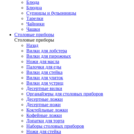
Блюда
Блюдца
Супницы и бульонницы
Тарелки
Чайники
Чашки
Cтоловые приборы
Cтоловые приборы
Назад
Вилки для лобстера
Вилки для пирожных
Ножи для масла
Палочки для еды
Вилки для стейка
Вилки для улиток
Вилки для устриц
Десертные вилки
Органайзеры для столовых приборов
Десертные ложки
Десертные ножи
Коктейльные ложки
Кофейные ложки
Лопатки для торта
Наборы столовых приборов
Ножи для стейка