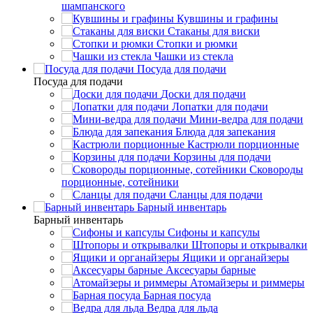
шампанского
Кувшины и графины
Стаканы для виски
Стопки и рюмки
Чашки из стекла
Посуда для подачи
Посуда для подачи
Доски для подачи
Лопатки для подачи
Мини-ведра для подачи
Блюда для запекания
Кастрюли порционные
Корзины для подачи
Сковороды
порционные, сотейники
Сланцы для подачи
Барный инвентарь
Барный инвентарь
Сифоны и капсулы
Штопоры и открывалки
Ящики и органайзеры
Аксесуары барные
Атомайзеры и риммеры
Барная посуда
Ведра для льда