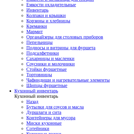
Емкости охладительные
Инвентарь
Колпаки и крышки
Корзины и хлебницы
Креманки
Мармит
Органайзеры для столовых приборов
Пепельницы
Подносы и витрины для фуршета
Подсалфетники
Сахарницы и масленки
Соусники и молочники
Стойки фуршетные
Тортовницы
Чафиндиши и нагревательные элементы
Щипцы фуршетные
Кухонный инвентарь
Кухонный инвентарь
Назад
Бутылки для соусов и масла
Дуршлаги и сита
Контейнеры для мусора
Миски кухонные
Сотейники
Кухонные ложки