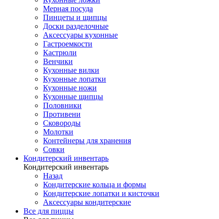
Мерная посуда
Пинцеты и щипцы
Доски разделочные
Аксессуары кухонные
Гастроемкости
Кастрюли
Венчики
Кухонные вилки
Кухонные лопатки
Кухонные ножи
Кухонные щипцы
Половники
Противени
Сковороды
Молотки
Контейнеры для хранения
Совки
Кондитерский инвентарь
Кондитерский инвентарь
Назад
Кондитерские кольца и формы
Кондитерские лопатки и кисточки
Аксессуары кондитерские
Все для пиццы