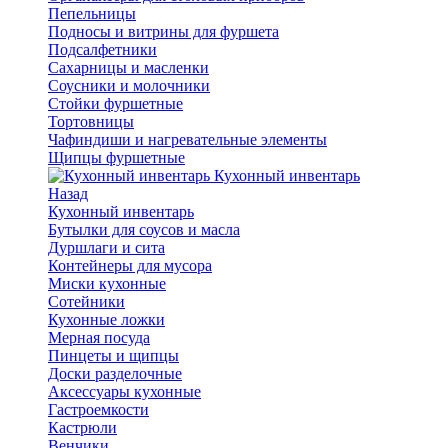
Пепельницы
Подносы и витрины для фуршета
Подсалфетники
Сахарницы и масленки
Соусники и молочники
Стойки фуршетные
Тортовницы
Чафиндиши и нагревательные элементы
Щипцы фуршетные
Кухонный инвентарь
Назад
Кухонный инвентарь
Бутылки для соусов и масла
Дуршлаги и сита
Контейнеры для мусора
Миски кухонные
Сотейники
Кухонные ложки
Мерная посуда
Пинцеты и щипцы
Доски разделочные
Аксессуары кухонные
Гастроемкости
Кастрюли
Венчики