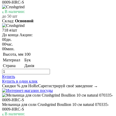
В наличии:
до 50 шт
Склад:
Основной
718
/шт
₴
До конца Акции:
00
дн.
00
час.
00
мин.
Высота, мм
100
Материал
Бук
Страна
Данія
Купить
Купить в один клик
Скидки % для HoReCa
регистрируй своё заведение →
Мельница для соли Crushgrind Boullion 10 см natural 070335-
0009-HRC-S
В наличии: