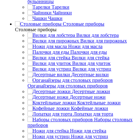
бульонницы
Тарелки
Чайники
Чашки
Cтоловые приборы
Cтоловые приборы
Вилки для лобстера
Вилки для пирожных
Ножи для масла
Палочки для еды
Вилки для стейка
Вилки для улиток
Вилки для устриц
Десертные вилки
Органайзеры для столовых приборов
Десертные ложки
Десертные ножи
Коктейльные ложки
Кофейные ложки
Лопатки для торта
Наборы столовых
приборов
Ножи для стейка
Ножи для устриц