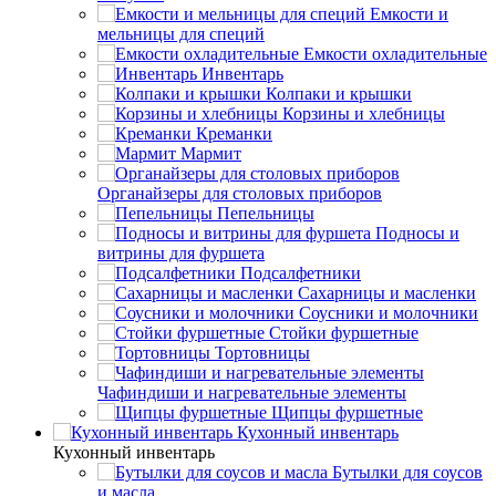
Емкости и
мельницы для специй
Емкости охладительные
Инвентарь
Колпаки и крышки
Корзины и хлебницы
Креманки
Мармит
Органайзеры для столовых приборов
Пепельницы
Подносы и
витрины для фуршета
Подсалфетники
Сахарницы и масленки
Соусники и молочники
Стойки фуршетные
Тортовницы
Чафиндиши и нагревательные элементы
Щипцы фуршетные
Кухонный инвентарь
Кухонный инвентарь
Бутылки для соусов
и масла