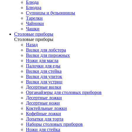
Блюда
Блюдца
Супницы и бульонницы
Тарелки
Чайники
Чашки
Cтоловые приборы
Cтоловые приборы
Назад
Вилки для лобстера
Вилки для пирожных
Ножи для масла
Палочки для еды
Вилки для стейка
Вилки для улиток
Вилки для устриц
Десертные вилки
Органайзеры для столовых приборов
Десертные ложки
Десертные ножи
Коктейльные ложки
Кофейные ложки
Лопатки для торта
Наборы столовых приборов
Ножи для стейка