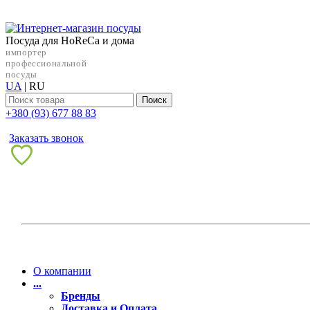
Посуда для HoReCa и дома
импортер
профессиональной
посуды
UA
|
RU
Поиск
+38‎0 (93) 677 88 83
Заказать звонок
О компании
...
Бренды
Доставка и Оплата