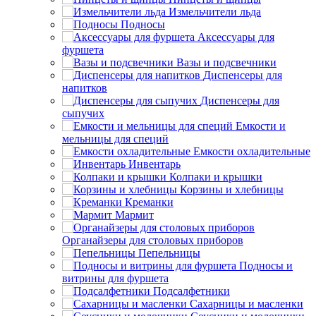
Измельчители льда
Подносы
Аксессуары для
фуршета
Вазы и подсвечники
Диспенсеры для
напитков
Диспенсеры для
сыпучих
Емкости и
мельницы для специй
Емкости охладительные
Инвентарь
Колпаки и крышки
Корзины и хлебницы
Креманки
Мармит
Органайзеры для столовых приборов
Пепельницы
Подносы и
витрины для фуршета
Подсалфетники
Сахарницы и масленки