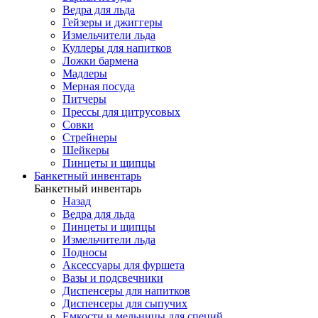
Ведра для льда
Гейзеры и джиггеры
Измельчители льда
Куллеры для напитков
Ложки бармена
Мадлеры
Мерная посуда
Питчеры
Прессы для цитрусовых
Совки
Стрейнеры
Шейкеры
Пинцеты и щипцы
Банкетный инвентарь
Банкетный инвентарь
Назад
Ведра для льда
Пинцеты и щипцы
Измельчители льда
Подносы
Аксессуары для фуршета
Вазы и подсвечники
Диспенсеры для напитков
Диспенсеры для сыпучих
Емкости и мельницы для специй