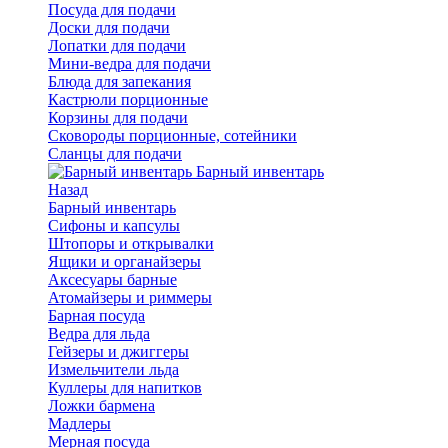
Посуда для подачи
Доски для подачи
Лопатки для подачи
Мини-ведра для подачи
Блюда для запекания
Кастрюли порционные
Корзины для подачи
Сковороды порционные, сотейники
Сланцы для подачи
Барный инвентарь
Назад
Барный инвентарь
Сифоны и капсулы
Штопоры и открывалки
Ящики и органайзеры
Аксесуары барные
Атомайзеры и риммеры
Барная посуда
Ведра для льда
Гейзеры и джиггеры
Измельчители льда
Куллеры для напитков
Ложки бармена
Мадлеры
Мерная посуда