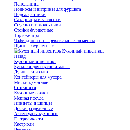
Пепельницы
Подносы и витрины для фуршета
Подсалфетники
Сахарницы и масленки
Соусники и молочники
Стойки фуршетные
Тортовницы
Чафиндиши и нагревательные элементы
Щипцы фуршетные
Кухонный инвентарь
Назад
Кухонный инвентарь
Бутылки для соусов и масла
Дуршлаги и сита
Контейнеры для мусора
Миски кухонные
Сотейники
Кухонные ложки
Мерная посуда
Пинцеты и щипцы
Доски разделочные
Аксессуары кухонные
Гастроемкости
Кастрюли
Венчики