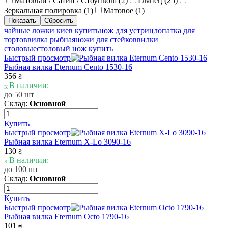
Матовый / Сатин / Стоунвош (
2
)
Глянец (
25
)
Зеркальная полировка (
1
)
Матовое (
1
)
чайные ложки киев купить
нож для устриц
лопатка для
тортов
вилка рыбная
ножи для стейков
вилки
столовые
столовый нож купить
Быстрый просмотр
Рыбная вилка Eternum Cento 1530-16
356
₴
В наличии:
до 50 шт
Склад:
Основной
Купить
Быстрый просмотр
Рыбная вилка Eternum X-Lo 3090-16
130
₴
В наличии:
до 100 шт
Склад:
Основной
Купить
Быстрый просмотр
Рыбная вилка Eternum Octo 1790-16
101
₴