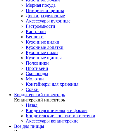
Мерная посуда
Пинцеты и щипцы
Доски разделочные
Аксессуары кухонные
Гастроемкости
Кастрюли
Венчики
Кухонные вилки
Кухонные лопатки
Кухонные ножи
Кухонные щипцы
Половники
Противени
Сковороды
Молотки
Контейнеры для хранения
Совки
Кондитерский инвентарь
Кондитерский инвентарь
Назад
Кондитерские кольца и формы
Кондитерские лопатки и кисточки
Аксессуары кондитерские
Все для пиццы