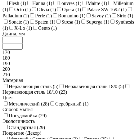
Flesh (
1
)
Hanna (
1
)
Louvres (
1
)
Maitre (
1
)
Millenium
(
1
)
Octo (
1
)
Olivia (
1
)
Opera (
1
)
Palace SW 1692 (
1
)
Palladium (
1
)
Perle (
1
)
Romanino (
1
)
Savoy (
1
)
Sirio (
1
)
Sonate (
1
)
Spaten (
1
)
Stresa (
1
)
Superga (
1
)
Synthesis
(
1
)
X-Lo (
1
)
Cento (
1
)
Длина, мм
170
180
190
200
210
Материал
Нержавеющая сталь (
5
)
Нержавеющая сталь 18/0 (
5
)
Нержавеющая сталь 18/10 (
23
)
Цвет
Металический (
28
)
Серебряный (
1
)
Способ мытья
Посудомойка (
29
)
Экологичность
Стандартная (
29
)
Покрытие (Декор)