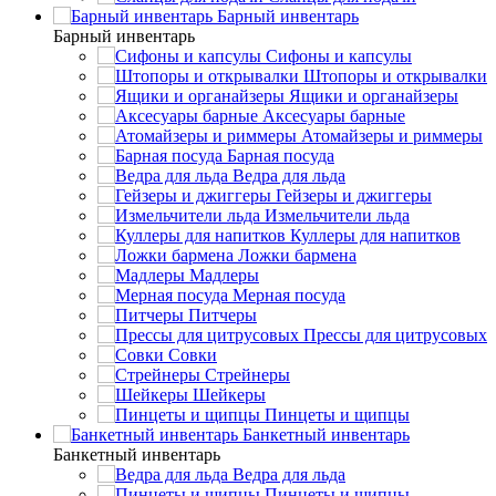
Барный инвентарь
Барный инвентарь
Сифоны и капсулы
Штопоры и открывалки
Ящики и органайзеры
Аксесуары барные
Атомайзеры и риммеры
Барная посуда
Ведра для льда
Гейзеры и джиггеры
Измельчители льда
Куллеры для напитков
Ложки бармена
Мадлеры
Мерная посуда
Питчеры
Прессы для цитрусовых
Совки
Стрейнеры
Шейкеры
Пинцеты и щипцы
Банкетный инвентарь
Банкетный инвентарь
Ведра для льда
Пинцеты и щипцы