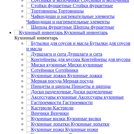
Соусники и молочники
Стойки фуршетные
Тортовницы
Чафиндиши и нагревательные элементы
Щипцы фуршетные
Кухонный инвентарь
Кухонный инвентарь
Бутылки для соусов
и масла
Дуршлаги и сита
Контейнеры для мусора
Миски кухонные
Сотейники
Кухонные ложки
Мерная посуда
Пинцеты и щипцы
Доски разделочные
Аксессуары кухонные
Гастроемкости
Кастрюли
Венчики
Кухонные вилки
Кухонные лопатки
Кухонные ножи