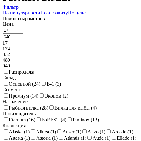
Фильтр
По популярности
По алфавиту
По цене
Подбор параметров
Цена
17
174
332
489
646
Распродажа
Склад
Основной (
24
)
В-1 (
3
)
Сегмент
Премиум (
14
)
Эконом (
2
)
Назначение
Рыбная вилка (
28
)
Вилка для рыбы (
4
)
Производитель
Eternum (
16
)
FoREST (
4
)
Pintinox (
13
)
Коллекция
Alaska (
1
)
Alinea (
1
)
Anser (
1
)
Anzo (
1
)
Arcade (
1
)
Artesia (
1
)
Astoria (
1
)
Atlantis (
1
)
Aude (
1
)
Ellade (
1
)