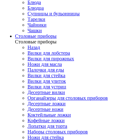
Блюда
Блюдца
Супницы и бульонницы
Тарелки
Чайники
Чашки
Cтоловые приборы
Cтоловые приборы
Назад
Вилки для лобстера
Вилки для пирожных
Ножи для масла
Палочки для еды
Вилки для стейка
Вилки для улиток
Вилки для устриц
Десертные вилки
Органайзеры для столовых приборов
Десертные ложки
Десертные ножи
Коктейльные ложки
Кофейные ложки
Лопатки для торта
Наборы столовых приборов
Ножи для стейка