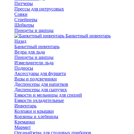
Питчеры
Прессы для цитрусовых
Совки
Стрейнеры
Шейкеры
Пинцеты и щипцы
Банкетный инвентарь
Назад
Банкетный инвентарь
Ведра для льда
Пинцеты и щипцы
Измельчители льда
Подносы
Аксессуары для фуршета
Вазы и подсвечники
Диспенсеры для напитков
Диспенсеры для сыпучих
Емкости и мельницы для специй
Емкости охладительные
Инвентарь
Колпаки и крышки
Корзины и хлебницы
Креманки
Мармит
Органайзеры для столовых приборов