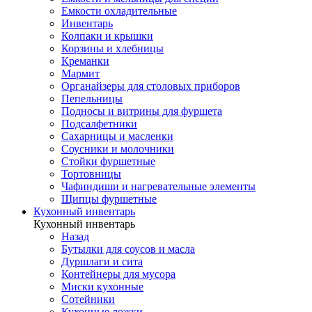
Емкости охладительные
Инвентарь
Колпаки и крышки
Корзины и хлебницы
Креманки
Мармит
Органайзеры для столовых приборов
Пепельницы
Подносы и витрины для фуршета
Подсалфетники
Сахарницы и масленки
Соусники и молочники
Стойки фуршетные
Тортовницы
Чафиндиши и нагревательные элементы
Щипцы фуршетные
Кухонный инвентарь
Кухонный инвентарь
Назад
Бутылки для соусов и масла
Дуршлаги и сита
Контейнеры для мусора
Миски кухонные
Сотейники
Кухонные ложки