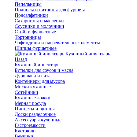
Пепельницы
Подносы и витрины для фуршета
Подсалфетники
Сахарницы и масленки
Соусники и молочники
Стойки фуршетные
Тортовницы
Чафиндиши и нагревательные элементы
Щипцы фуршетные
Кухонный инвентарь
Назад
Кухонный инвентарь
Бутылки для соусов и масла
Дуршлаги и сита
Контейнеры для мусора
Миски кухонные
Сотейники
Кухонные ложки
Мерная посуда
Пинцеты и щипцы
Доски разделочные
Аксессуары кухонные
Гастроемкости
Кастрюли
Венчики