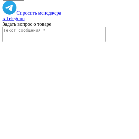
Спросить менеджера
в Telegram
Задать вопрос о товаре
Я согласен с
условиями обработки
персональных данных
Отправить
Персональные рекомендации
Все товары категории
Все товары бренда Pintinox
Вам может понравиться