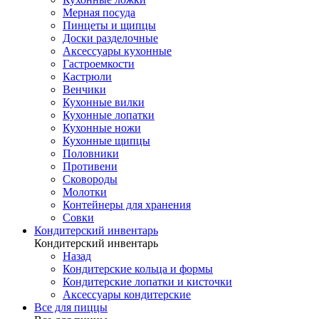
Мерная посуда
Пинцеты и щипцы
Доски разделочные
Аксессуары кухонные
Гастроемкости
Кастрюли
Венчики
Кухонные вилки
Кухонные лопатки
Кухонные ножи
Кухонные щипцы
Половники
Противени
Сковороды
Молотки
Контейнеры для хранения
Совки
Кондитерский инвентарь
Кондитерский инвентарь
Назад
Кондитерские кольца и формы
Кондитерские лопатки и кисточки
Аксессуары кондитерские
Все для пиццы