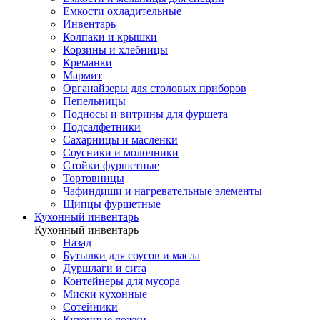
Емкости охладительные
Инвентарь
Колпаки и крышки
Корзины и хлебницы
Креманки
Мармит
Органайзеры для столовых приборов
Пепельницы
Подносы и витрины для фуршета
Подсалфетники
Сахарницы и масленки
Соусники и молочники
Стойки фуршетные
Тортовницы
Чафиндиши и нагревательные элементы
Щипцы фуршетные
Кухонный инвентарь
Кухонный инвентарь
Назад
Бутылки для соусов и масла
Дуршлаги и сита
Контейнеры для мусора
Миски кухонные
Сотейники
Кухонные ложки