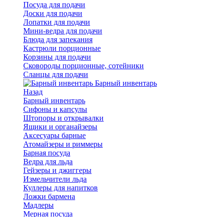
Посуда для подачи
Доски для подачи
Лопатки для подачи
Мини-ведра для подачи
Блюда для запекания
Кастрюли порционные
Корзины для подачи
Сковороды порционные, сотейники
Сланцы для подачи
Барный инвентарь
Назад
Барный инвентарь
Сифоны и капсулы
Штопоры и открывалки
Ящики и органайзеры
Аксесуары барные
Атомайзеры и риммеры
Барная посуда
Ведра для льда
Гейзеры и джиггеры
Измельчители льда
Куллеры для напитков
Ложки бармена
Мадлеры
Мерная посуда