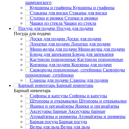
шампанского
Кувшины и графины
Стаканы для виски
Стопки и рюмки
Чашки из стекла
Посуда для подачи
Посуда для подачи
Доски для подачи
Лопатки для подачи
Мини-ведра для подачи
Блюда для запекания
Кастрюли порционные
Корзины для подачи
Сковороды
порционные, сотейники
Сланцы для подачи
Барный инвентарь
Барный инвентарь
Сифоны и капсулы
Штопоры и открывалки
Ящики и органайзеры
Аксесуары барные
Атомайзеры и риммеры
Барная посуда
Ведра для льда