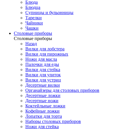
Блюда
Блюдца
Супницы и бульонницы
Тарелки
Чайники
Чашки
Cтоловые приборы
Cтоловые приборы
Назад
Вилки для лобстера
Вилки для пирожных
Ножи для масла
Палочки для еды
Вилки для стейка
Вилки для улиток
Вилки для устриц
Десертные вилки
Органайзеры для столовых приборов
Десертные ложки
Десертные ножи
Коктейльные ложки
Кофейные ложки
Лопатки для торта
Наборы столовых приборов
Ножи для стейка