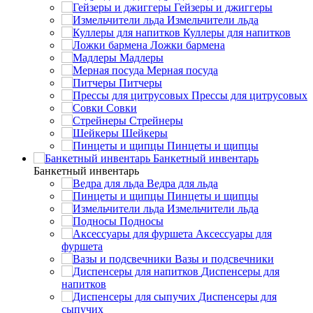
Гейзеры и джиггеры
Измельчители льда
Куллеры для напитков
Ложки бармена
Мадлеры
Мерная посуда
Питчеры
Прессы для цитрусовых
Совки
Стрейнеры
Шейкеры
Пинцеты и щипцы
Банкетный инвентарь
Банкетный инвентарь
Ведра для льда
Пинцеты и щипцы
Измельчители льда
Подносы
Аксессуары для
фуршета
Вазы и подсвечники
Диспенсеры для
напитков
Диспенсеры для
сыпучих