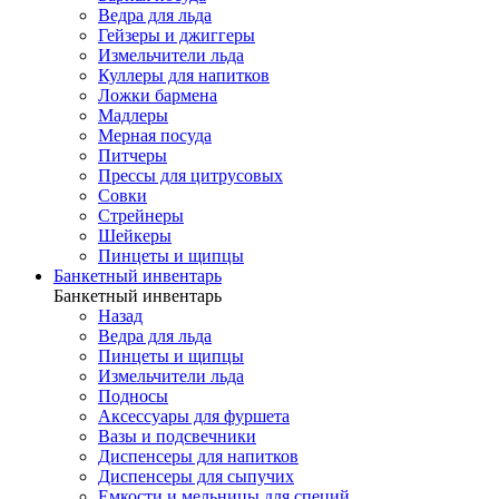
Ведра для льда
Гейзеры и джиггеры
Измельчители льда
Куллеры для напитков
Ложки бармена
Мадлеры
Мерная посуда
Питчеры
Прессы для цитрусовых
Совки
Стрейнеры
Шейкеры
Пинцеты и щипцы
Банкетный инвентарь
Банкетный инвентарь
Назад
Ведра для льда
Пинцеты и щипцы
Измельчители льда
Подносы
Аксессуары для фуршета
Вазы и подсвечники
Диспенсеры для напитков
Диспенсеры для сыпучих
Емкости и мельницы для специй