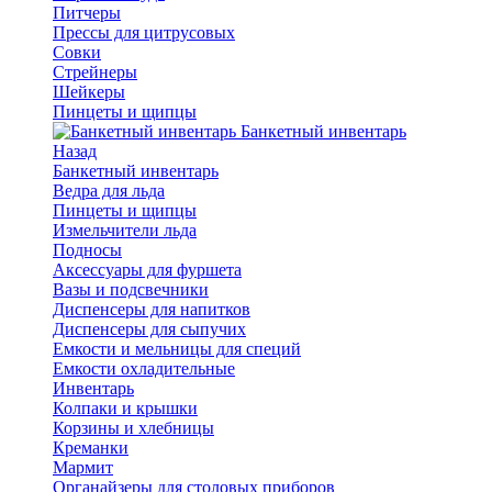
Питчеры
Прессы для цитрусовых
Совки
Стрейнеры
Шейкеры
Пинцеты и щипцы
Банкетный инвентарь
Назад
Банкетный инвентарь
Ведра для льда
Пинцеты и щипцы
Измельчители льда
Подносы
Аксессуары для фуршета
Вазы и подсвечники
Диспенсеры для напитков
Диспенсеры для сыпучих
Емкости и мельницы для специй
Емкости охладительные
Инвентарь
Колпаки и крышки
Корзины и хлебницы
Креманки
Мармит
Органайзеры для столовых приборов