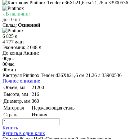
В наличии:
до 10 шт
Склад:
Основной
6 825
₴
4 777
/шт
₴
Экономия: 2 048
₴
До конца Акции:
00
дн.
00
час.
00
мин.
Каструля Pintinox Tender d36Xh21,6 см 21,26 л 33900536
Полное описание
Объем, мл
21260
Высота, мм
216
Диаметр, мм
360
Материал
Нержавеющая сталь
Страна
Италия
Купить
Купить в один клик
Скидки % для HoReCa
регистрируй своё заведение →