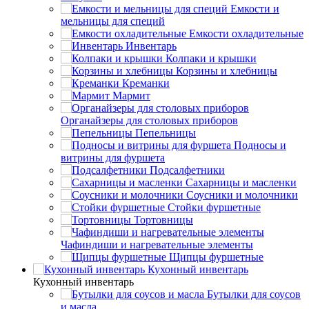
Емкости и
мельницы для специй
Емкости охладительные
Инвентарь
Колпаки и крышки
Корзины и хлебницы
Креманки
Мармит
Органайзеры для столовых приборов
Пепельницы
Подносы и
витрины для фуршета
Подсалфетники
Сахарницы и масленки
Соусники и молочники
Стойки фуршетные
Тортовницы
Чафиндиши и нагревательные элементы
Щипцы фуршетные
Кухонный инвентарь
Кухонный инвентарь
Бутылки для соусов
и масла