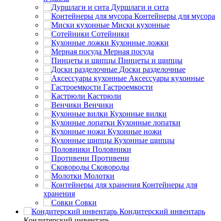
Дуршлаги и сита
Контейнеры для мусора
Миски кухонные
Сотейники
Кухонные ложки
Мерная посуда
Пинцеты и щипцы
Доски разделочные
Аксессуары кухонные
Гастроемкости
Кастрюли
Венчики
Кухонные вилки
Кухонные лопатки
Кухонные ножи
Кухонные щипцы
Половники
Противени
Сковороды
Молотки
Контейнеры для
хранения
Совки
Кондитерский инвентарь
Кондитерский инвентарь