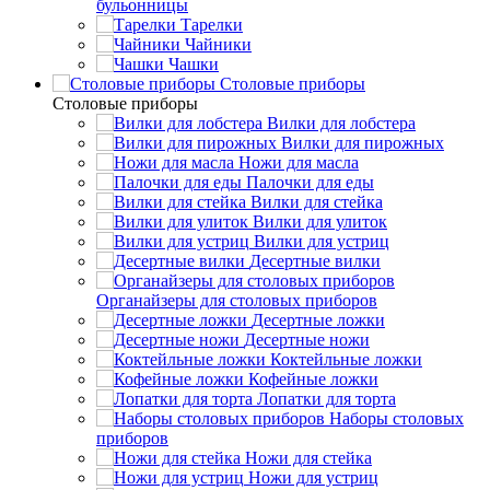
бульонницы
Тарелки
Чайники
Чашки
Cтоловые приборы
Cтоловые приборы
Вилки для лобстера
Вилки для пирожных
Ножи для масла
Палочки для еды
Вилки для стейка
Вилки для улиток
Вилки для устриц
Десертные вилки
Органайзеры для столовых приборов
Десертные ложки
Десертные ножи
Коктейльные ложки
Кофейные ложки
Лопатки для торта
Наборы столовых
приборов
Ножи для стейка
Ножи для устриц