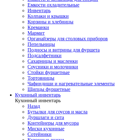
Емкости охладительные
Инвентарь
Колпаки и крышки
Корзины и хлебницы
Креманки
Мармит
Органайзеры для столовых приборов
Пепельницы
Подносы и витрины для фуршета
Подсалфетники
Сахарницы и масленки
Соусники и молочники
Стойки фуршетные
Тортовницы
Чафиндиши и нагревательные элементы
Щипцы фуршетные
Кухонный инвентарь
Кухонный инвентарь
Назад
Бутылки для соусов и масла
Дуршлаги и сита
Контейнеры для мусора
Миски кухонные
Сотейники
Кухонные ложки