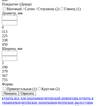
Покрытие (Декор)
Матовый / Сатин / Стоунвош (
2
)
Глянец (
1
)
Диаметр, мм
0
113
225
338
450
Ширина, мм
2
190
379
567
755
Форма
Прямоугольная (
1
)
Круглая (
2
)
купить все для пиццы
кондитерский инвентарь купить в
украине
кондитерские лопатки
кондитерские аксессуары