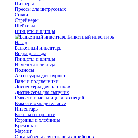
Питчеры
Прессы для цитрусовых
Совки
Стрейнеры
Шейкеры
Пинцеты и щипцы
Банкетный инвентарь
Назад
Банкетный инвентарь
Ведра для льда
Пинцеты и щипцы
Измельчители льда
Подносы
Аксессуары для фуршета
Вазы и подсвечники
Диспенсеры для напитков
Диспенсеры для сыпучих
Емкости и мельницы для специй
Емкости охладительные
Инвентарь
Колпаки и крышки
Корзины и хлебницы
Креманки
Мармит
Органайзеры для столовых приборов