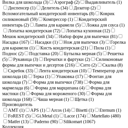
Вилка для шоколада (
3
)
Аэрограф (
2
)
Выдавливатель (
1
)
Диспенсер (
1
)
Делитель (
34
)
Дозатор (
2
)
Вспомогательный кондитерский инвентарь (
8
)
Коврик
силиконовый (
59
)
Компрессор (
1
)
Кондитерский
инвентарь (
2
)
Лампа для карамели (
5
)
Ложка для соуса (
1
)
Лопатка кондитерская (
72
)
Лопатка кухонная (
12
)
Мешок кондитерский (
34
)
Набор форм для выпечки (
81
)
Насадка (
167
)
Насадки (
1
)
Нож для выпечки (
3
)
Горелка
для карамели (
1
)
Кисть кондитерская (
21
)
Пила (
1
)
Поднос (
2
)
Подставка (
20
)
Бутылка мерная (
5
)
Решетка
(
5
)
Рукавица (
3
)
Перчатки и фартуки (
2
)
Силиконовые
формы для выпечки и десертов (
216
)
Сито (
2
)
Скалка (
8
)
Скребок (
33
)
Лента кондитерская (
10
)
Температор для
шоколада (
4
)
Терка (
1
)
Упаковка (
17
)
Фонтан для
шоколада (
7
)
Форма для выпечки (
738
)
Форма для
мармелада (
6
)
Форма для марципана (
4
)
Форма для
мастики (
3
)
Форма для мороженого (
30
)
Форма для
шоколада (
168
)
Чаша мерная (
1
)
Щетка (
1
)
Производитель
AMT (
1
)
APS (
1
)
Arcos (
14
)
Bisetti (
1
)
Eternum (
1
)
FoREST (
5
)
Gi.Metal (
1
)
Lacor (
174
)
Martellato (
480
)
Matfer (
13
)
Paderno (
90
)
Silikomart (
1067
)
Коллекция