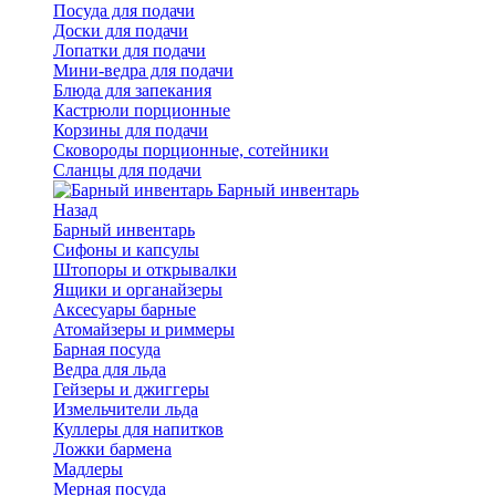
Посуда для подачи
Доски для подачи
Лопатки для подачи
Мини-ведра для подачи
Блюда для запекания
Кастрюли порционные
Корзины для подачи
Сковороды порционные, сотейники
Сланцы для подачи
Барный инвентарь
Назад
Барный инвентарь
Сифоны и капсулы
Штопоры и открывалки
Ящики и органайзеры
Аксесуары барные
Атомайзеры и риммеры
Барная посуда
Ведра для льда
Гейзеры и джиггеры
Измельчители льда
Куллеры для напитков
Ложки бармена
Мадлеры
Мерная посуда