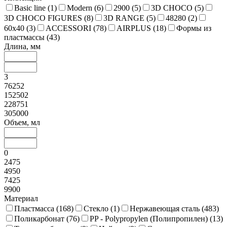
Basic line (
1
)
Modern (
6
)
2900 (
5
)
3D CHOCO (
5
)
3D CHOCO FIGURES (
8
)
3D RANGE (
5
)
48280 (
2
)
60x40 (
3
)
ACCESSORI (
78
)
AIRPLUS (
18
)
Формы из
пластмассы (
43
)
Длина, мм
3
76252
152502
228751
305000
Объем, мл
0
2475
4950
7425
9900
Материал
Пластмасса (
168
)
Стекло (
1
)
Нержавеющая сталь (
483
)
Поликарбонат (
76
)
PP - Polypropylen (Полипропилен) (
13
)