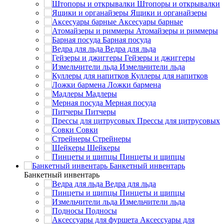
Штопоры и открывалки
Ящики и органайзеры
Аксесуары барные
Атомайзеры и риммеры
Барная посуда
Ведра для льда
Гейзеры и джиггеры
Измельчители льда
Куллеры для напитков
Ложки бармена
Мадлеры
Мерная посуда
Питчеры
Прессы для цитрусовых
Совки
Стрейнеры
Шейкеры
Пинцеты и щипцы
Банкетный инвентарь
Банкетный инвентарь
Ведра для льда
Пинцеты и щипцы
Измельчители льда
Подносы
Аксессуары для