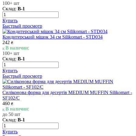
100+ шт
Склад:
В-1
Купить
Быстрый просмотр
Кондитерський мішок 34 см Silikomart - STD034
242
₴
В наличии:
100+ шт
Склад:
В-1
Купить
Быстрый просмотр
Силіконова форма для десертів MEDIUM MUFFIN Silikomart -
SF102/C
460
₴
В наличии:
до 50 шт
Склад:
В-1
Купить