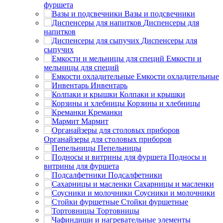
фуршета
Вазы и подсвечники
Диспенсеры для
напитков
Диспенсеры для
сыпучих
Емкости и
мельницы для специй
Емкости охладительные
Инвентарь
Колпаки и крышки
Корзины и хлебницы
Креманки
Мармит
Органайзеры для столовых приборов
Пепельницы
Подносы и
витрины для фуршета
Подсалфетники
Сахарницы и масленки
Соусники и молочники
Стойки фуршетные
Тортовницы