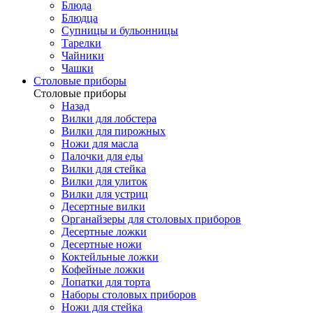
Блюда
Блюдца
Супницы и бульонницы
Тарелки
Чайники
Чашки
Cтоловые приборы
Cтоловые приборы
Назад
Вилки для лобстера
Вилки для пирожных
Ножи для масла
Палочки для еды
Вилки для стейка
Вилки для улиток
Вилки для устриц
Десертные вилки
Органайзеры для столовых приборов
Десертные ложки
Десертные ножи
Коктейльные ложки
Кофейные ложки
Лопатки для торта
Наборы столовых приборов
Ножи для стейка