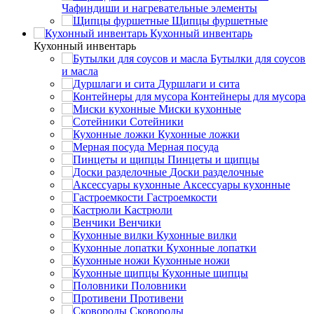
Чафиндиши и нагревательные элементы
Щипцы фуршетные
Кухонный инвентарь
Кухонный инвентарь
Бутылки для соусов
и масла
Дуршлаги и сита
Контейнеры для мусора
Миски кухонные
Сотейники
Кухонные ложки
Мерная посуда
Пинцеты и щипцы
Доски разделочные
Аксессуары кухонные
Гастроемкости
Кастрюли
Венчики
Кухонные вилки
Кухонные лопатки
Кухонные ножи
Кухонные щипцы
Половники
Противени
Сковороды