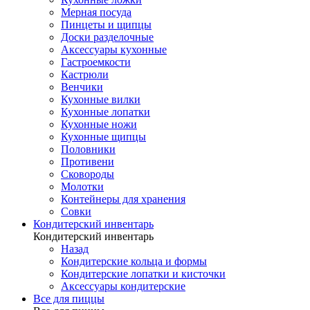
Мерная посуда
Пинцеты и щипцы
Доски разделочные
Аксессуары кухонные
Гастроемкости
Кастрюли
Венчики
Кухонные вилки
Кухонные лопатки
Кухонные ножи
Кухонные щипцы
Половники
Противени
Сковороды
Молотки
Контейнеры для хранения
Совки
Кондитерский инвентарь
Кондитерский инвентарь
Назад
Кондитерские кольца и формы
Кондитерские лопатки и кисточки
Аксессуары кондитерские
Все для пиццы