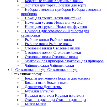
Кофейные ложки
Лопатки для торта
Наборы столовых
приборов
Ножи для стейка
Ножи для устриц
Ножи для фруктов
Приборы для
сервировки
Рыбные вилки
Рыбные ножи
Столовые вилки
Столовые ложки
Столовые ножи
Упаковки для приборов
Чайные ложки
Стеклянная посуда
Стеклянная посуда
Бокалы для коньяка
Бокалы шале
Декантеры
Бутылки
Кружки из стекла
Стаканы для воды
Банки