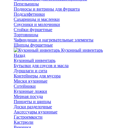
Пепельницы
Подносы и витрины для фуршета
Подсалфетники
Сахарницы и масленки
Соусники и молочники
Стойки фуршетные
Тортовницы
Чафиндиши и нагревательные элементы
Щипцы фуршетные
Кухонный инвентарь
Назад
Кухонный инвентарь
Бутылки для соусов и масла
Дуршлаги и сита
Контейнеры для мусора
Миски кухонные
Сотейники
Кухонные ложки
Мерная посуда
Пинцеты и щипцы
Доски разделочные
Аксессуары кухонные
Гастроемкости
Кастрюли
Венчики