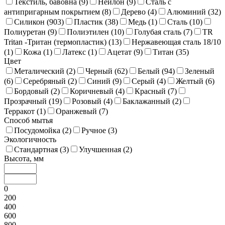
Текстиль, бавовна (
9
)
Нейлон (
9
)
Сталь с
антипригарным покрытием (
8
)
Дерево (
4
)
Алюминий (
32
)
Силикон (
903
)
Пластик (
38
)
Медь (
1
)
Сталь (
10
)
Полиуретан (
9
)
Полиэтилен (
10
)
Голубая сталь (
7
)
TR
Tritan -Тритан (термопластик) (
13
)
Нержавеющая сталь 18/10
(
1
)
Кожа (
1
)
Латекс (
1
)
Ацетат (
9
)
Титан (
35
)
Цвет
Металический (
2
)
Черный (
62
)
Белый (
94
)
Зеленый
(
6
)
Серебряный (
2
)
Синий (
9
)
Серый (
4
)
Желтый (
6
)
Бордовый (
2
)
Коричневый (
4
)
Красный (
7
)
Прозрачный (
19
)
Розовый (
4
)
Баклажанный (
2
)
Терракот (
1
)
Оранжевый (
7
)
Способ мытья
Посудомойка (
2
)
Ручное (
3
)
Экологичность
Стандартная (
3
)
Улучшенная (
2
)
Высота, мм
0
200
400
600
800