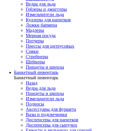
Ведра для льда
Гейзеры и джиггеры
Измельчители льда
Куллеры для напитков
Ложки бармена
Мадлеры
Мерная посуда
Питчеры
Прессы для цитрусовых
Совки
Стрейнеры
Шейкеры
Пинцеты и щипцы
Банкетный инвентарь
Банкетный инвентарь
Назад
Ведра для льда
Пинцеты и щипцы
Измельчители льда
Подносы
Аксессуары для фуршета
Вазы и подсвечники
Диспенсеры для напитков
Диспенсеры для сыпучих
Емкости и мельницы для специй