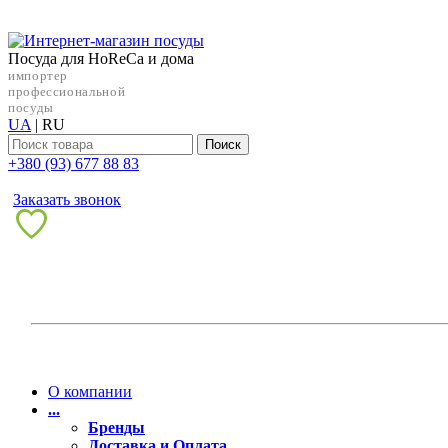
Посуда для HoReCa и дома
импортер
профессиональной
посуды
UA
|
RU
Поиск
+38‎0 (93) 677 88 83
Заказать звонок
О компании
...
Бренды
Доставка и Оплата