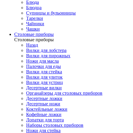
Блюда
Блюдца
Супницы и бульонницы
Тарелки
Чайники
Чашки
Cтоловые приборы
Cтоловые приборы
Назад
Вилки для лобстера
Вилки для пирожных
Ножи для масла
Палочки для еды
Вилки для стейка
Вилки для улиток
Вилки для устриц
Десертные вилки
Органайзеры для столовых приборов
Десертные ложки
Десертные ножи
Коктейльные ложки
Кофейные ложки
Лопатки для торта
Наборы столовых приборов
Ножи для стейка