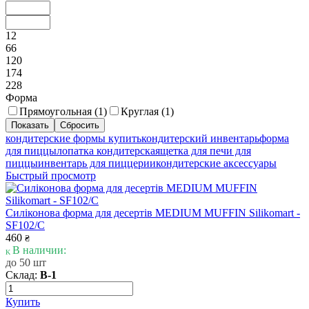
12
66
120
174
228
Форма
Прямоугольная (
1
)
Круглая (
1
)
кондитерские формы купить
кондитерский инвентарь
форма
для пиццы
лопатка кондитерская
щетка для печи для
пиццы
инвентарь для пиццерии
кондитерские аксессуары
Быстрый просмотр
Силіконова форма для десертів MEDIUM MUFFIN Silikomart -
SF102/C
460
₴
В наличии:
до 50 шт
Склад:
В-1
Купить