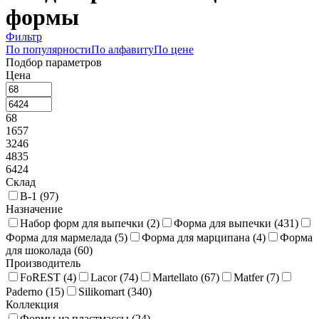
формы
Фильтр
По популярности
По алфавиту
По цене
Подбор параметров
Цена
68
1657
3246
4835
6424
Склад
В-1 (
97
)
Назначение
Набор форм для выпечки (
2
)
Форма для выпечки (
431
)
Форма для мармелада (
5
)
Форма для марципана (
4
)
Форма
для шоколада (
60
)
Производитель
FoREST (
4
)
Lacor (
74
)
Martellato (
67
)
Matfer (
7
)
Paderno (
15
)
Silikomart (
340
)
Коллекция
Формы из пластмассы (
24
)