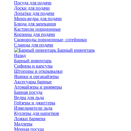
Посуда для подачи
Доски для подачи
Лопатки для подачи
Мини-ведра для подачи
Блюда для запекания
Кастрюли порционные
Корзины для подачи
Сковороды порционные, сотейники
Сланцы для подачи
Барный инвентарь
Назад
Барный инвентарь
Сифоны и капсулы
Штопоры и открывалки
Ящики и органайзеры
Аксесуары барные
Атомайзеры и риммеры
Барная посуда
Ведра для льда
Гейзеры и джиггеры
Измельчители льда
Куллеры для напитков
Ложки бармена
Мадлеры
Мерная посуда