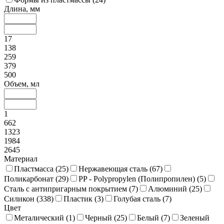
Длина, мм
17
138
259
379
500
Объем, мл
1
662
1323
1984
2645
Материал
Пластмасса (
25
)
Нержавеющая сталь (
67
)
Поликарбонат (
29
)
PP - Polypropylen (Полипропилен) (
5
)
Сталь с антипригарным покрытием (
7
)
Алюминий (
25
)
Силикон (
338
)
Пластик (
3
)
Голубая сталь (
7
)
Цвет
Металический (
1
)
Черный (
25
)
Белый (
7
)
Зеленый