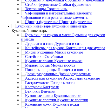
Соусники и молочники
Стойки фуршетные
Тортовницы
Чафиндиши и нагревательные элементы
Щипцы фуршетные
Кухонный инвентарь
Кухонный инвентарь
Бутылки для соусов
и масла
Дуршлаги и сита
Контейнеры для мусора
Миски кухонные
Сотейники
Кухонные ложки
Мерная посуда
Пинцеты и щипцы
Доски разделочные
Аксессуары кухонные
Гастроемкости
Кастрюли
Венчики
Кухонные вилки
Кухонные лопатки
Кухонные ножи