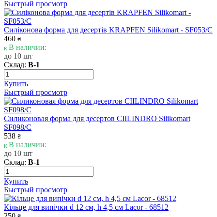
Быстрый просмотр
Силіконова форма для десертів KRAPFEN Silikomart - SF053/C
460
₴
В наличии:
до 10 шт
Склад:
В-1
Купить
Быстрый просмотр
Силиконовая форма для десертов CIILINDRO Silikomart
SF098/C
538
₴
В наличии:
до 10 шт
Склад:
В-1
Купить
Быстрый просмотр
Кільце для випічки d 12 см, h 4,5 cм Lacor - 68512
250
₴