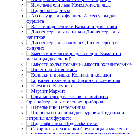
Измельчители льда
Подносы
Аксессуары для
фуршета
Вазы и подсвечники
Диспенсеры для
напитков
Диспенсеры для
сыпучих
Емкости и
мельницы для специй
Емкости охладительные
Инвентарь
Колпаки и крышки
Корзины и хлебницы
Креманки
Мармит
Органайзеры для столовых приборов
Пепельницы
Подносы и
витрины для фуршета
Подсалфетники
Сахарницы и масленки