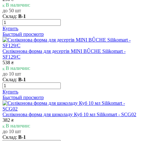
В наличии:
до 50 шт
Склад:
В-1
Купить
Быстрый просмотр
Силіконова форма для десертів MINI BÛCHE Silikomart -
SF129/C
538
₴
В наличии:
до 10 шт
Склад:
В-1
Купить
Быстрый просмотр
Силіконова форма для шоколаду Куб 10 мл Silikomart - SCG02
382
₴
В наличии:
до 10 шт
Склад:
В-1