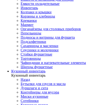
Емкости охладительные
Инвентарь
Колпаки и крышки
Корзины и хлебницы
Креманки
Мармит
Органайзеры для столовых приборов
Пепельницы
Подносы и витрины для фуршета
Подсалфетники
Сахарницы и масленки
Соусники и молочники
Стойки фуршетные
Тортовницы
Чафиндиши и нагревательные элементы
Щипцы фуршетные
Кухонный инвентарь
Кухонный инвентарь
Назад
Бутылки для соусов и масла
Дуршлаги и сита
Контейнеры для мусора
Миски кухонные
Сотейники
Кухонные ложки