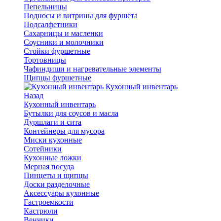
Пепельницы
Подносы и витрины для фуршета
Подсалфетники
Сахарницы и масленки
Соусники и молочники
Стойки фуршетные
Тортовницы
Чафиндиши и нагревательные элементы
Щипцы фуршетные
Кухонный инвентарь
Назад
Кухонный инвентарь
Бутылки для соусов и масла
Дуршлаги и сита
Контейнеры для мусора
Миски кухонные
Сотейники
Кухонные ложки
Мерная посуда
Пинцеты и щипцы
Доски разделочные
Аксессуары кухонные
Гастроемкости
Кастрюли
Венчики