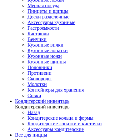
Мерная посуда
Пинцеты и щипцы
Доски разделочные
Аксессуары кухонные
Гастроемкости
Кастрюли
Венчики
Кухонные вилки
Кухонные лопатки
Кухонные ножи
Кухонные щипцы
Половники
Противени
Сковороды
Молотки
Контейнеры для хранения
Совки
Кондитерский инвентарь
Кондитерский инвентарь
Назад
Кондитерские кольца и формы
Кондитерские лопатки и кисточки
Аксессуары кондитерские
Все для пиццы