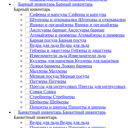
Барный инвентарь
Барный инвентарь
Сифоны и капсулы
Штопоры и открывалки
Ящики и органайзеры
Аксесуары барные
Атомайзеры и риммеры
Барная посуда
Ведра для льда
Гейзеры и джиггеры
Измельчители льда
Куллеры для напитков
Ложки бармена
Мадлеры
Мерная посуда
Питчеры
Прессы для цитрусовых
Совки
Стрейнеры
Шейкеры
Пинцеты и щипцы
Банкетный инвентарь
Банкетный инвентарь
Ведра для льда
Пинцеты и щипцы