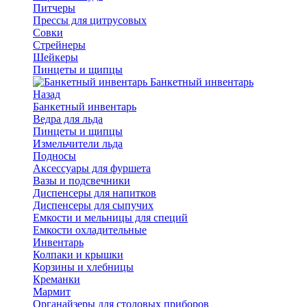
Питчеры
Прессы для цитрусовых
Совки
Стрейнеры
Шейкеры
Пинцеты и щипцы
Банкетный инвентарь
Назад
Банкетный инвентарь
Ведра для льда
Пинцеты и щипцы
Измельчители льда
Подносы
Аксессуары для фуршета
Вазы и подсвечники
Диспенсеры для напитков
Диспенсеры для сыпучих
Емкости и мельницы для специй
Емкости охладительные
Инвентарь
Колпаки и крышки
Корзины и хлебницы
Креманки
Мармит
Органайзеры для столовых приборов