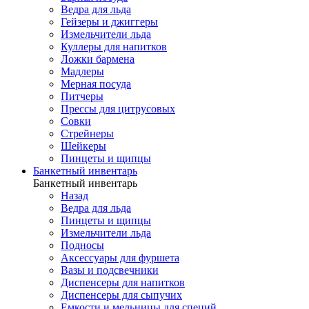
Ведра для льда
Гейзеры и джиггеры
Измельчители льда
Куллеры для напитков
Ложки бармена
Мадлеры
Мерная посуда
Питчеры
Прессы для цитрусовых
Совки
Стрейнеры
Шейкеры
Пинцеты и щипцы
Банкетный инвентарь
Банкетный инвентарь
Назад
Ведра для льда
Пинцеты и щипцы
Измельчители льда
Подносы
Аксессуары для фуршета
Вазы и подсвечники
Диспенсеры для напитков
Диспенсеры для сыпучих
Емкости и мельницы для специй