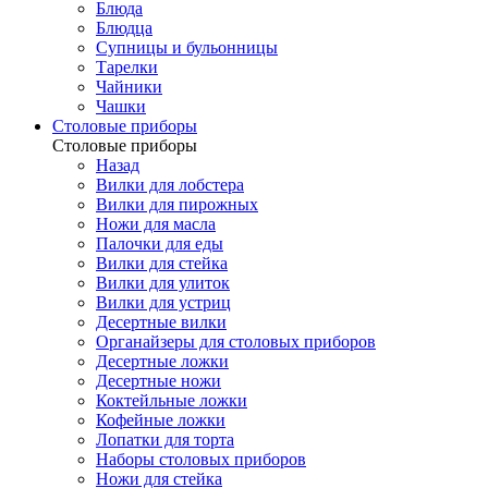
Блюда
Блюдца
Супницы и бульонницы
Тарелки
Чайники
Чашки
Cтоловые приборы
Cтоловые приборы
Назад
Вилки для лобстера
Вилки для пирожных
Ножи для масла
Палочки для еды
Вилки для стейка
Вилки для улиток
Вилки для устриц
Десертные вилки
Органайзеры для столовых приборов
Десертные ложки
Десертные ножи
Коктейльные ложки
Кофейные ложки
Лопатки для торта
Наборы столовых приборов
Ножи для стейка