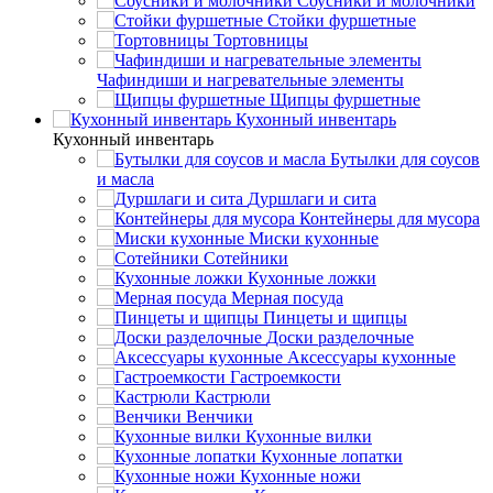
Соусники и молочники
Стойки фуршетные
Тортовницы
Чафиндиши и нагревательные элементы
Щипцы фуршетные
Кухонный инвентарь
Кухонный инвентарь
Бутылки для соусов
и масла
Дуршлаги и сита
Контейнеры для мусора
Миски кухонные
Сотейники
Кухонные ложки
Мерная посуда
Пинцеты и щипцы
Доски разделочные
Аксессуары кухонные
Гастроемкости
Кастрюли
Венчики
Кухонные вилки
Кухонные лопатки
Кухонные ножи