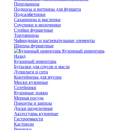
Пепельницы
Подносы и витрины для фуршета
Подсалфетники
Сахарницы и масленки
Соусники и молочники
Стойки фуршетные
Тортовницы
Чафиндиши и нагревательные элементы
Щипцы фуршетные
Кухонный инвентарь
Назад
Кухонный инвентарь
Бутылки для соусов и масла
Дуршлаги и сита
Контейнеры для мусора
Миски кухонные
Сотейники
Кухонные ложки
Мерная посуда
Пинцеты и щипцы
Доски разделочные
Аксессуары кухонные
Гастроемкости
Кастрюли
Венчики