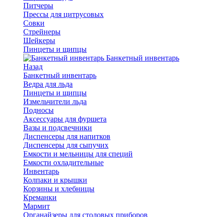
Питчеры
Прессы для цитрусовых
Совки
Стрейнеры
Шейкеры
Пинцеты и щипцы
Банкетный инвентарь
Назад
Банкетный инвентарь
Ведра для льда
Пинцеты и щипцы
Измельчители льда
Подносы
Аксессуары для фуршета
Вазы и подсвечники
Диспенсеры для напитков
Диспенсеры для сыпучих
Емкости и мельницы для специй
Емкости охладительные
Инвентарь
Колпаки и крышки
Корзины и хлебницы
Креманки
Мармит
Органайзеры для столовых приборов