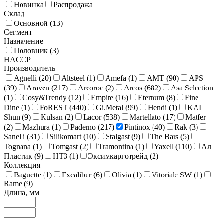
Новинка
Распродажа
Склад
Основной (
13
)
Сегмент
Назначение
Половник (
3
)
HACCP
Производитель
Agnelli (
20
)
Altsteel (
1
)
Amefa (
1
)
AMT (
90
)
APS
(
39
)
Araven (
217
)
Arcoroc (
2
)
Arcos (
682
)
Asa Selection
(
1
)
Cosy&Trendy (
12
)
Empire (
16
)
Eternum (
8
)
Fine
Dine (
1
)
FoREST (
440
)
Gi.Metal (
99
)
Hendi (
1
)
KAI
Shun (
9
)
Kulsan (
2
)
Lacor (
538
)
Martellato (
17
)
Matfer
(
2
)
Mazhura (
1
)
Paderno (
217
)
Pintinox (
40
)
Rak (
3
)
Sanelli (
31
)
Silikomart (
10
)
Stalgast (
9
)
The Bars (
5
)
Tognana (
1
)
Tomgast (
2
)
Tramontina (
1
)
Yaxell (
110
)
Ал
Пластик (
9
)
НТЗ (
1
)
Эксимкарготрейд (
2
)
Коллекция
Baguette (
1
)
Excalibur (
6
)
Olivia (
1
)
Vitoriale SW (
1
)
Rame (
9
)
Длина, мм