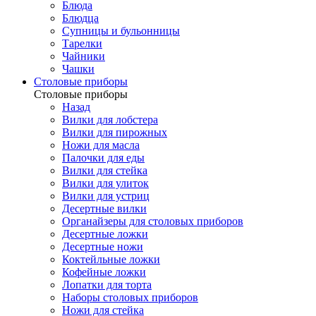
Блюда
Блюдца
Супницы и бульонницы
Тарелки
Чайники
Чашки
Cтоловые приборы
Cтоловые приборы
Назад
Вилки для лобстера
Вилки для пирожных
Ножи для масла
Палочки для еды
Вилки для стейка
Вилки для улиток
Вилки для устриц
Десертные вилки
Органайзеры для столовых приборов
Десертные ложки
Десертные ножи
Коктейльные ложки
Кофейные ложки
Лопатки для торта
Наборы столовых приборов
Ножи для стейка