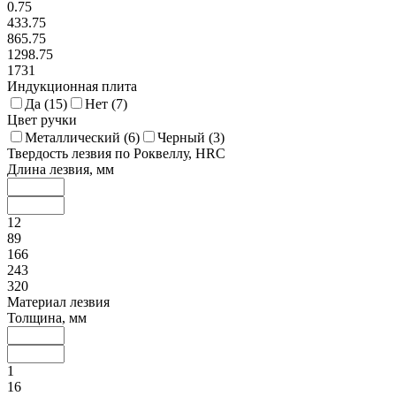
0.75
433.75
865.75
1298.75
1731
Индукционная плита
Да (
15
)
Нет (
7
)
Цвет ручки
Металлический (
6
)
Черный (
3
)
Твердость лезвия по Роквеллу, HRC
Длина лезвия, мм
12
89
166
243
320
Материал лезвия
Толщина, мм
1
16