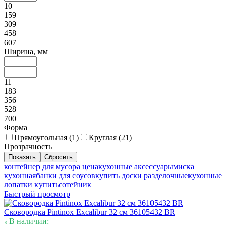
10
159
309
458
607
Ширина, мм
11
183
356
528
700
Форма
Прямоугольная (
1
)
Круглая (
21
)
Прозрачность
контейнер для мусора цена
кухонные аксессуары
миска
кухонная
банки для соусов
купить доски разделочные
кухонные
лопатки купить
сотейник
Быстрый просмотр
Сковородка Pintinox Excalibur 32 см 36105432 BR
В наличии: