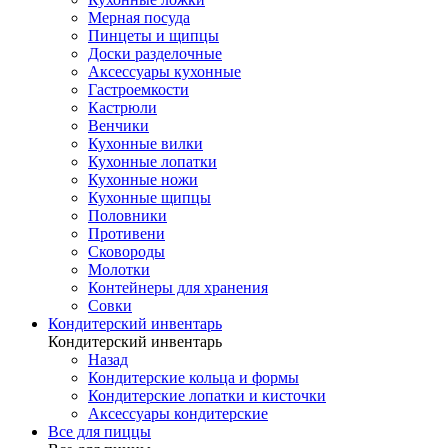
Мерная посуда
Пинцеты и щипцы
Доски разделочные
Аксессуары кухонные
Гастроемкости
Кастрюли
Венчики
Кухонные вилки
Кухонные лопатки
Кухонные ножи
Кухонные щипцы
Половники
Противени
Сковороды
Молотки
Контейнеры для хранения
Совки
Кондитерский инвентарь
Кондитерский инвентарь
Назад
Кондитерские кольца и формы
Кондитерские лопатки и кисточки
Аксессуары кондитерские
Все для пиццы