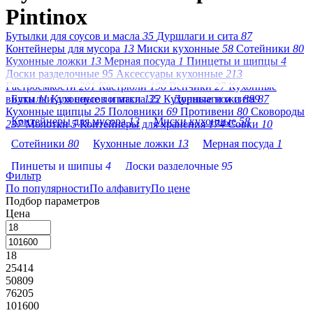
Pintinox
Бутылки для соусов и масла
35
Дуршлаги и сита
87
Контейнеры для мусора
13
Миски кухонные
58
Сотейники
80
Кухонные ложки
13
Мерная посуда
1
Пинцеты и щипцы
4
Доски разделочные
95
Аксессуары кухонные
213
Гастроемкости
201
Кастрюли
196
Венчики
27
Кухонные
вилки
Бутылки для соусов и масла
11
Кухонные лопатки
122
35
Кухонные ножи
Дуршлаги и сита
889
87
Кухонные щипцы
25
Половники
69
Противени
80
Сковороды
Контейнеры для мусора
13
Миски кухонные
58
237
Молотки
5
Контейнеры для хранения
174
Совки
10
Сотейники
80
Кухонные ложки
13
Мерная посуда
1
Пинцеты и щипцы
4
Доски разделочные
95
Фильтр
По популярности
Аксессуары кухонные
По алфавиту
213
По цене
Гастроемкости
201
Подбор параметров
Кастрюли
196
Венчики
27
Кухонные вилки
11
Цена
Кухонные лопатки
122
Кухонные ножи
889
18
Кухонные щипцы
25
Половники
69
Противени
80
25414
Сковороды
237
Молотки
5
50809
76205
Контейнеры для хранения
174
Совки
10
101600