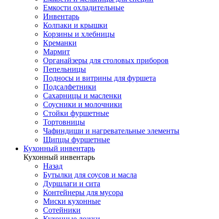
Емкости охладительные
Инвентарь
Колпаки и крышки
Корзины и хлебницы
Креманки
Мармит
Органайзеры для столовых приборов
Пепельницы
Подносы и витрины для фуршета
Подсалфетники
Сахарницы и масленки
Соусники и молочники
Стойки фуршетные
Тортовницы
Чафиндиши и нагревательные элементы
Щипцы фуршетные
Кухонный инвентарь
Кухонный инвентарь
Назад
Бутылки для соусов и масла
Дуршлаги и сита
Контейнеры для мусора
Миски кухонные
Сотейники
Кухонные ложки