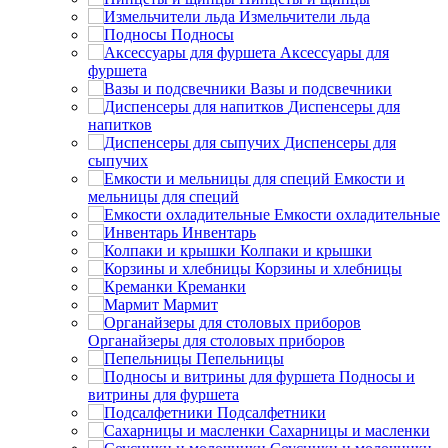
Измельчители льда
Подносы
Аксессуары для
фуршета
Вазы и подсвечники
Диспенсеры для
напитков
Диспенсеры для
сыпучих
Емкости и
мельницы для специй
Емкости охладительные
Инвентарь
Колпаки и крышки
Корзины и хлебницы
Креманки
Мармит
Органайзеры для столовых приборов
Пепельницы
Подносы и
витрины для фуршета
Подсалфетники
Сахарницы и масленки