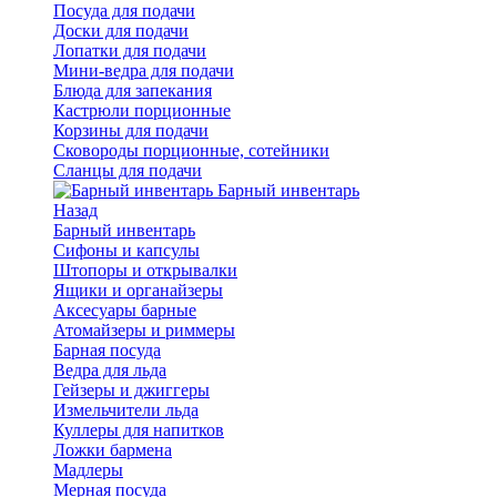
Посуда для подачи
Доски для подачи
Лопатки для подачи
Мини-ведра для подачи
Блюда для запекания
Кастрюли порционные
Корзины для подачи
Сковороды порционные, сотейники
Сланцы для подачи
Барный инвентарь
Назад
Барный инвентарь
Сифоны и капсулы
Штопоры и открывалки
Ящики и органайзеры
Аксесуары барные
Атомайзеры и риммеры
Барная посуда
Ведра для льда
Гейзеры и джиггеры
Измельчители льда
Куллеры для напитков
Ложки бармена
Мадлеры
Мерная посуда