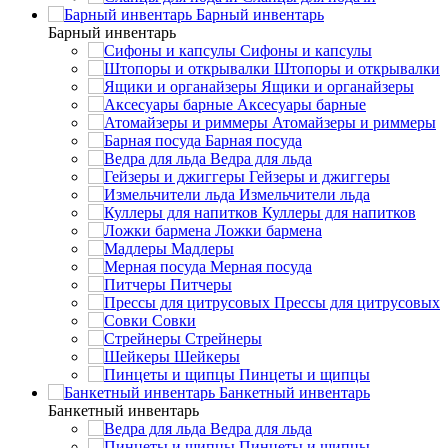
Барный инвентарь
Барный инвентарь
Сифоны и капсулы
Штопоры и открывалки
Ящики и органайзеры
Аксесуары барные
Атомайзеры и риммеры
Барная посуда
Ведра для льда
Гейзеры и джиггеры
Измельчители льда
Куллеры для напитков
Ложки бармена
Мадлеры
Мерная посуда
Питчеры
Прессы для цитрусовых
Совки
Стрейнеры
Шейкеры
Пинцеты и щипцы
Банкетный инвентарь
Банкетный инвентарь
Ведра для льда
Пинцеты и щипцы