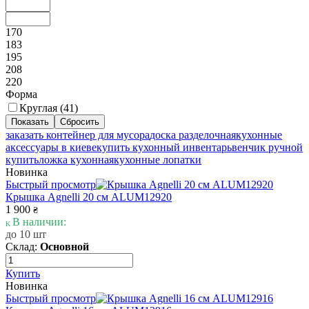
170
183
195
208
220
Форма
Круглая (
41
)
заказать контейнер для мусора
доска разделочная
кухонные
аксессуары в киеве
купить кухонный инвентарь
венчик ручной
купить
ложка кухонная
кухонные лопатки
Новинка
Быстрый просмотр
Крышка Agnelli 20 см ALUM12920
1 900
₴
В наличии:
до 10 шт
Склад:
Основной
Купить
Новинка
Быстрый просмотр