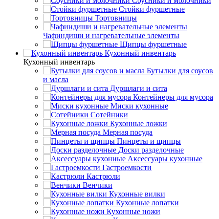
Соусники и молочники
Стойки фуршетные
Тортовницы
Чафиндиши и нагревательные элементы
Щипцы фуршетные
Кухонный инвентарь
Кухонный инвентарь
Бутылки для соусов
и масла
Дуршлаги и сита
Контейнеры для мусора
Миски кухонные
Сотейники
Кухонные ложки
Мерная посуда
Пинцеты и щипцы
Доски разделочные
Аксессуары кухонные
Гастроемкости
Кастрюли
Венчики
Кухонные вилки
Кухонные лопатки
Кухонные ножи