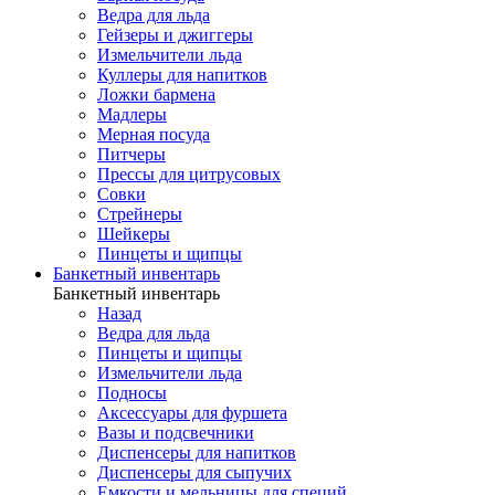
Ведра для льда
Гейзеры и джиггеры
Измельчители льда
Куллеры для напитков
Ложки бармена
Мадлеры
Мерная посуда
Питчеры
Прессы для цитрусовых
Совки
Стрейнеры
Шейкеры
Пинцеты и щипцы
Банкетный инвентарь
Банкетный инвентарь
Назад
Ведра для льда
Пинцеты и щипцы
Измельчители льда
Подносы
Аксессуары для фуршета
Вазы и подсвечники
Диспенсеры для напитков
Диспенсеры для сыпучих
Емкости и мельницы для специй