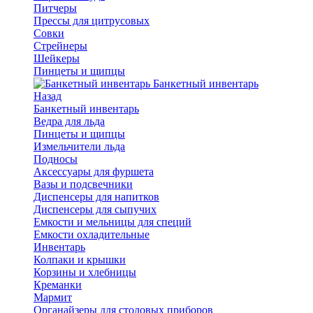
Питчеры
Прессы для цитрусовых
Совки
Стрейнеры
Шейкеры
Пинцеты и щипцы
Банкетный инвентарь
Назад
Банкетный инвентарь
Ведра для льда
Пинцеты и щипцы
Измельчители льда
Подносы
Аксессуары для фуршета
Вазы и подсвечники
Диспенсеры для напитков
Диспенсеры для сыпучих
Емкости и мельницы для специй
Емкости охладительные
Инвентарь
Колпаки и крышки
Корзины и хлебницы
Креманки
Мармит
Органайзеры для столовых приборов