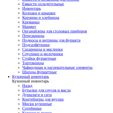
Емкости охладительные
Инвентарь
Колпаки и крышки
Корзины и хлебницы
Креманки
Мармит
Органайзеры для столовых приборов
Пепельницы
Подносы и витрины для фуршета
Подсалфетники
Сахарницы и масленки
Соусники и молочники
Стойки фуршетные
Тортовницы
Чафиндиши и нагревательные элементы
Щипцы фуршетные
Кухонный инвентарь
Кухонный инвентарь
Назад
Бутылки для соусов и масла
Дуршлаги и сита
Контейнеры для мусора
Миски кухонные
Сотейники
Кухонные ложки