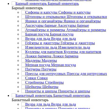
Барный инвентарь
Барный инвентарь
Сифоны и капсулы
Штопоры и открывалки
Ящики и органайзеры
Аксесуары барные
Атомайзеры и риммеры
Барная посуда
Ведра для льда
Гейзеры и джиггеры
Измельчители льда
Куллеры для напитков
Ложки бармена
Мадлеры
Мерная посуда
Питчеры
Прессы для цитрусовых
Совки
Стрейнеры
Шейкеры
Пинцеты и щипцы
Банкетный инвентарь
Банкетный инвентарь
Ведра для льда
Пинцеты и щипцы