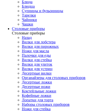
Блюда
Блюдца
Супницы и бульонницы
Тарелки
Чайники
Чашки
Cтоловые приборы
Cтоловые приборы
Назад
Вилки для лобстера
Вилки для пирожных
Ножи для масла
Палочки для еды
Вилки для стейка
Вилки для улиток
Вилки для устриц
Десертные вилки
Органайзеры для столовых приборов
Десертные ложки
Десертные ножи
Коктейльные ложки
Кофейные ложки
Лопатки для торта
Наборы столовых приборов
Ножи для стейка