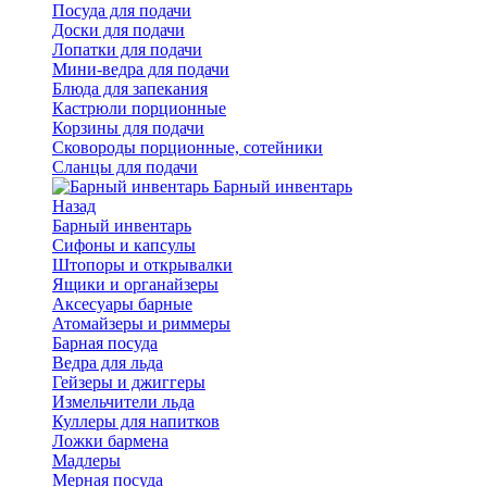
Посуда для подачи
Доски для подачи
Лопатки для подачи
Мини-ведра для подачи
Блюда для запекания
Кастрюли порционные
Корзины для подачи
Сковороды порционные, сотейники
Сланцы для подачи
Барный инвентарь
Назад
Барный инвентарь
Сифоны и капсулы
Штопоры и открывалки
Ящики и органайзеры
Аксесуары барные
Атомайзеры и риммеры
Барная посуда
Ведра для льда
Гейзеры и джиггеры
Измельчители льда
Куллеры для напитков
Ложки бармена
Мадлеры
Мерная посуда