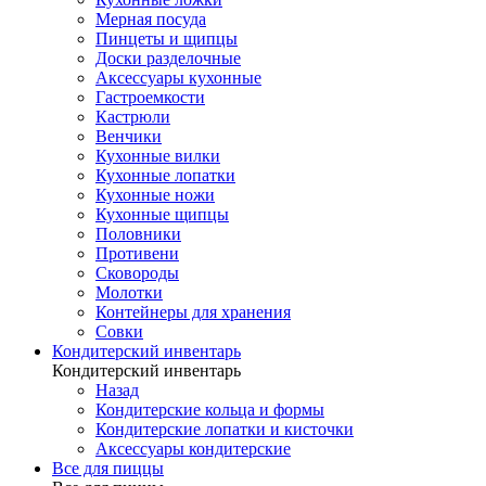
Мерная посуда
Пинцеты и щипцы
Доски разделочные
Аксессуары кухонные
Гастроемкости
Кастрюли
Венчики
Кухонные вилки
Кухонные лопатки
Кухонные ножи
Кухонные щипцы
Половники
Противени
Сковороды
Молотки
Контейнеры для хранения
Совки
Кондитерский инвентарь
Кондитерский инвентарь
Назад
Кондитерские кольца и формы
Кондитерские лопатки и кисточки
Аксессуары кондитерские
Все для пиццы