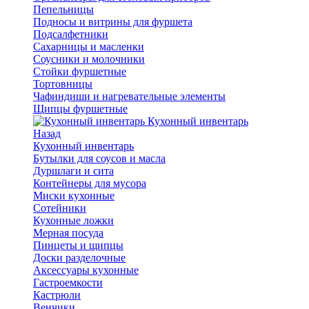
Пепельницы
Подносы и витрины для фуршета
Подсалфетники
Сахарницы и масленки
Соусники и молочники
Стойки фуршетные
Тортовницы
Чафиндиши и нагревательные элементы
Щипцы фуршетные
Кухонный инвентарь
Назад
Кухонный инвентарь
Бутылки для соусов и масла
Дуршлаги и сита
Контейнеры для мусора
Миски кухонные
Сотейники
Кухонные ложки
Мерная посуда
Пинцеты и щипцы
Доски разделочные
Аксессуары кухонные
Гастроемкости
Кастрюли
Венчики