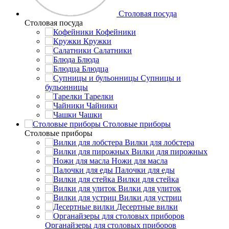
Столовая посуда
Столовая посуда
Кофейники
Кружки
Салатники
Блюда
Блюдца
Супницы и
бульонницы
Тарелки
Чайники
Чашки
Cтоловые приборы
Cтоловые приборы
Вилки для лобстера
Вилки для пирожных
Ножи для масла
Палочки для еды
Вилки для стейка
Вилки для улиток
Вилки для устриц
Десертные вилки
Органайзеры для столовых приборов