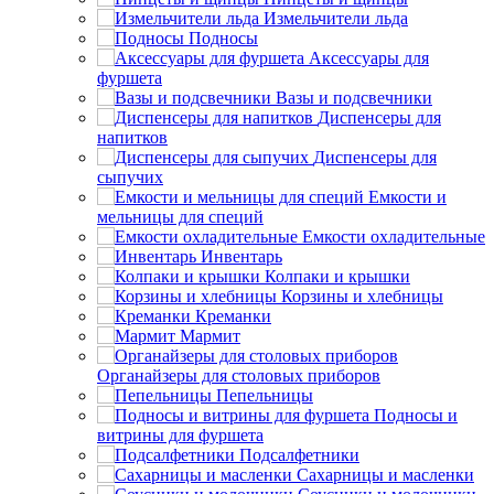
Измельчители льда
Подносы
Аксессуары для
фуршета
Вазы и подсвечники
Диспенсеры для
напитков
Диспенсеры для
сыпучих
Емкости и
мельницы для специй
Емкости охладительные
Инвентарь
Колпаки и крышки
Корзины и хлебницы
Креманки
Мармит
Органайзеры для столовых приборов
Пепельницы
Подносы и
витрины для фуршета
Подсалфетники
Сахарницы и масленки