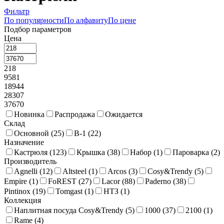
Фильтр
По популярности
По алфавиту
По цене
Подбор параметров
Цена
218
9581
18944
28307
37670
Новинка
Распродажа
Ожидается
Склад
Основной (
25
)
В-1 (
22
)
Назначение
Кастрюля (
123
)
Крышка (
38
)
Набор (
1
)
Пароварка (
2
)
Производитель
Agnelli (
12
)
Altsteel (
1
)
Arcos (
3
)
Cosy&Trendy (
5
)
Empire (
1
)
FoREST (
27
)
Lacor (
88
)
Paderno (
38
)
Pintinox (
19
)
Tomgast (
1
)
НТЗ (
1
)
Коллекция
Наплитная посуда Cosy&Trendy (
5
)
1000 (
37
)
2100 (
1
)
Rame (
4
)