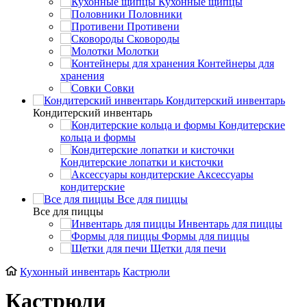
Кухонные щипцы
Половники
Противени
Сковороды
Молотки
Контейнеры для
хранения
Совки
Кондитерский инвентарь
Кондитерский инвентарь
Кондитерские
кольца и формы
Кондитерские лопатки и кисточки
Аксессуары
кондитерские
Все для пиццы
Все для пиццы
Инвентарь для пиццы
Формы для пиццы
Щетки для печи
Кухонный инвентарь
Кастрюли
Кастрюли