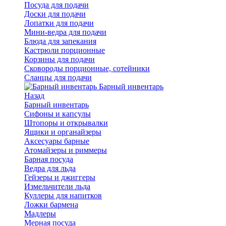
Посуда для подачи
Доски для подачи
Лопатки для подачи
Мини-ведра для подачи
Блюда для запекания
Кастрюли порционные
Корзины для подачи
Сковороды порционные, сотейники
Сланцы для подачи
Барный инвентарь
Назад
Барный инвентарь
Сифоны и капсулы
Штопоры и открывалки
Ящики и органайзеры
Аксесуары барные
Атомайзеры и риммеры
Барная посуда
Ведра для льда
Гейзеры и джиггеры
Измельчители льда
Куллеры для напитков
Ложки бармена
Мадлеры
Мерная посуда