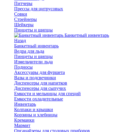
Питчеры
Прессы для цитрусовых
Совки
Стрейнеры
Шейкеры
Пинцеты и щипцы
Банкетный инвентарь
Назад
Банкетный инвентарь
Ведра для льда
Пинцеты и щипцы
Измельчители льда
Подносы
Аксессуары для фуршета
Вазы и подсвечники
Диспенсеры для напитков
Диспенсеры для сыпучих
Емкости и мельницы для специй
Емкости охладительные
Инвентарь
Колпаки и крышки
Корзины и хлебницы
Креманки
Мармит
Органайзеры для столовых приборов