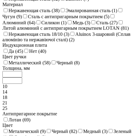
Материал
Нержавеющая сталь (
38
)
Эмалированная сталь (
1
)
Чугун (
9
)
Сталь с антипригарным покрытием (
5
)
Алюминий (
64
)
Силикон (
1
)
Медь (
3
)
Сталь (
27
)
Литой алюминий с антипригарным покрытием LOTAN (
81
)
Нержавеющая сталь 18/10 (
3
)
Aluinox 3-шаровий (Сплав
алюмінію та нержавіючої сталі) (
2
)
Индукционная плита
Да (
45
)
Нет (
40
)
Цвет ручки
Металлический (
58
)
Черный (
8
)
Толщина, мм
10
14
18
21
25
Антипригарное покрытие
Лотан (
69
)
Цвет
Металический (
9
)
Черный (
82
)
Медный (
3
)
Зеленый