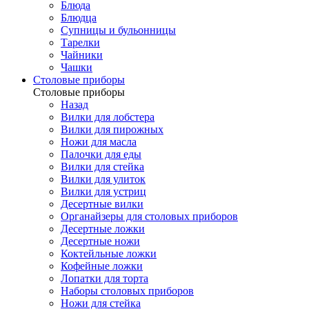
Блюда
Блюдца
Супницы и бульонницы
Тарелки
Чайники
Чашки
Cтоловые приборы
Cтоловые приборы
Назад
Вилки для лобстера
Вилки для пирожных
Ножи для масла
Палочки для еды
Вилки для стейка
Вилки для улиток
Вилки для устриц
Десертные вилки
Органайзеры для столовых приборов
Десертные ложки
Десертные ножи
Коктейльные ложки
Кофейные ложки
Лопатки для торта
Наборы столовых приборов
Ножи для стейка