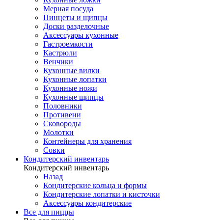
Мерная посуда
Пинцеты и щипцы
Доски разделочные
Аксессуары кухонные
Гастроемкости
Кастрюли
Венчики
Кухонные вилки
Кухонные лопатки
Кухонные ножи
Кухонные щипцы
Половники
Противени
Сковороды
Молотки
Контейнеры для хранения
Совки
Кондитерский инвентарь
Кондитерский инвентарь
Назад
Кондитерские кольца и формы
Кондитерские лопатки и кисточки
Аксессуары кондитерские
Все для пиццы