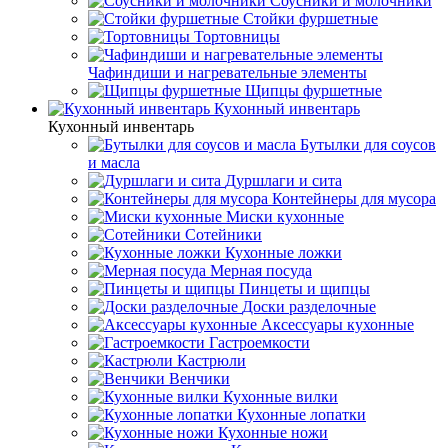
Соусники и молочники
Стойки фуршетные
Тортовницы
Чафиндиши и нагревательные элементы
Щипцы фуршетные
Кухонный инвентарь
Кухонный инвентарь
Бутылки для соусов
и масла
Дуршлаги и сита
Контейнеры для мусора
Миски кухонные
Сотейники
Кухонные ложки
Мерная посуда
Пинцеты и щипцы
Доски разделочные
Аксессуары кухонные
Гастроемкости
Кастрюли
Венчики
Кухонные вилки
Кухонные лопатки
Кухонные ножи