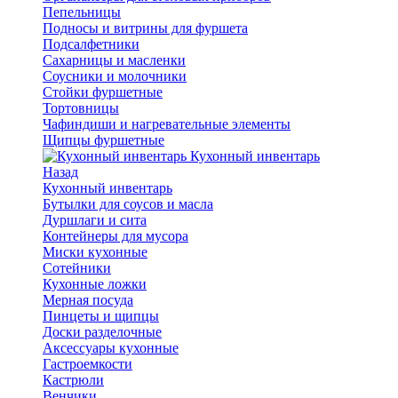
Пепельницы
Подносы и витрины для фуршета
Подсалфетники
Сахарницы и масленки
Соусники и молочники
Стойки фуршетные
Тортовницы
Чафиндиши и нагревательные элементы
Щипцы фуршетные
Кухонный инвентарь
Назад
Кухонный инвентарь
Бутылки для соусов и масла
Дуршлаги и сита
Контейнеры для мусора
Миски кухонные
Сотейники
Кухонные ложки
Мерная посуда
Пинцеты и щипцы
Доски разделочные
Аксессуары кухонные
Гастроемкости
Кастрюли
Венчики