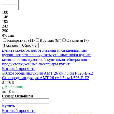
100
148
195
243
290
Форма
Квадратная (
11
)
Круглая (
67
)
Овальная (
7
)
купить молоток для отбивания мяса киев
щипцы
кухонные
противень купить
кухонные ножи купить
киев
половник кухонный купить
контейнеры для
продуктов
кухонные аксессуары купить
Быстрый просмотр
Сковорода индукция AMT 26 см h5 см I-526-E-Z2
3 776
₴
В наличии:
до 10 шт
Склад:
Основной
Купить
Быстрый просмотр