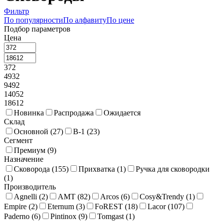
Фильтр
По популярности
По алфавиту
По цене
Подбор параметров
Цена
372
4932
9492
14052
18612
Новинка
Распродажа
Ожидается
Склад
Основной (
27
)
В-1 (
23
)
Сегмент
Премиум (
9
)
Назначение
Сковорода (
155
)
Прихватка (
1
)
Ручка для сковородки
(
1
)
Производитель
Agnelli (
2
)
AMT (
82
)
Arcos (
6
)
Cosy&Trendy (
1
)
Empire (
2
)
Eternum (
3
)
FoREST (
18
)
Lacor (
107
)
Paderno (
6
)
Pintinox (
9
)
Tomgast (
1
)