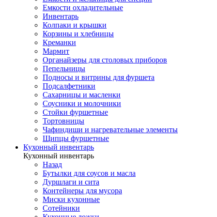
Емкости охладительные
Инвентарь
Колпаки и крышки
Корзины и хлебницы
Креманки
Мармит
Органайзеры для столовых приборов
Пепельницы
Подносы и витрины для фуршета
Подсалфетники
Сахарницы и масленки
Соусники и молочники
Стойки фуршетные
Тортовницы
Чафиндиши и нагревательные элементы
Щипцы фуршетные
Кухонный инвентарь
Кухонный инвентарь
Назад
Бутылки для соусов и масла
Дуршлаги и сита
Контейнеры для мусора
Миски кухонные
Сотейники
Кухонные ложки