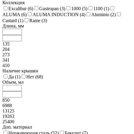
Коллекция
Excalibur (
6
)
Gastropan (
3
)
1000 (
5
)
1100 (
1
)
ALUMA (
6
)
ALUMA INDUCTION (
4
)
Aluminio (
2
)
Castard (
1
)
Rame (
3
)
Длина, мм
135
204
273
341
410
Наличие крышки
Да (
1
)
Нет (
68
)
Объем, мл
850
6988
13125
19263
25400
Доп. материал
Нержавеющая сталь (
52
)
Бакелит (
7
)