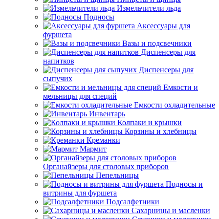
Измельчители льда
Подносы
Аксессуары для
фуршета
Вазы и подсвечники
Диспенсеры для
напитков
Диспенсеры для
сыпучих
Емкости и
мельницы для специй
Емкости охладительные
Инвентарь
Колпаки и крышки
Корзины и хлебницы
Креманки
Мармит
Органайзеры для столовых приборов
Пепельницы
Подносы и
витрины для фуршета
Подсалфетники
Сахарницы и масленки