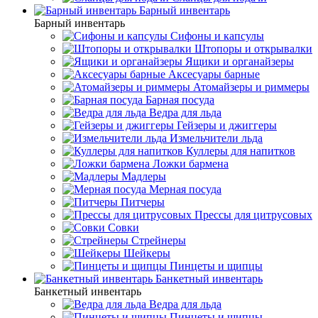
Барный инвентарь
Барный инвентарь
Сифоны и капсулы
Штопоры и открывалки
Ящики и органайзеры
Аксесуары барные
Атомайзеры и риммеры
Барная посуда
Ведра для льда
Гейзеры и джиггеры
Измельчители льда
Куллеры для напитков
Ложки бармена
Мадлеры
Мерная посуда
Питчеры
Прессы для цитрусовых
Совки
Стрейнеры
Шейкеры
Пинцеты и щипцы
Банкетный инвентарь
Банкетный инвентарь
Ведра для льда
Пинцеты и щипцы