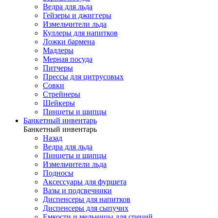
Ведра для льда
Гейзеры и джиггеры
Измельчители льда
Куллеры для напитков
Ложки бармена
Мадлеры
Мерная посуда
Питчеры
Прессы для цитрусовых
Совки
Стрейнеры
Шейкеры
Пинцеты и щипцы
Банкетный инвентарь
Банкетный инвентарь
Назад
Ведра для льда
Пинцеты и щипцы
Измельчители льда
Подносы
Аксессуары для фуршета
Вазы и подсвечники
Диспенсеры для напитков
Диспенсеры для сыпучих
Емкости и мельницы для специй