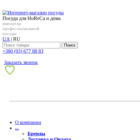
Посуда для HoReCa и дома
импортер
профессиональной
посуды
UA
|
RU
Поиск
+38‎0 (93) 677 88 83
Заказать звонок
О компании
...
Бренды
Доставка и Оплата