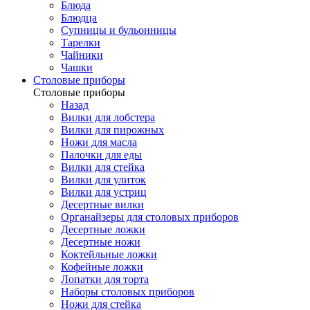
Блюда
Блюдца
Супницы и бульонницы
Тарелки
Чайники
Чашки
Cтоловые приборы
Cтоловые приборы
Назад
Вилки для лобстера
Вилки для пирожных
Ножи для масла
Палочки для еды
Вилки для стейка
Вилки для улиток
Вилки для устриц
Десертные вилки
Органайзеры для столовых приборов
Десертные ложки
Десертные ножи
Коктейльные ложки
Кофейные ложки
Лопатки для торта
Наборы столовых приборов
Ножи для стейка