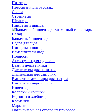
Питчеры
Прессы для цитрусовых
Совки
Стрейнеры
Шейкеры
Пинцеты и щипцы
Банкетный инвентарь
Назад
Банкетный инвентарь
Ведра для льда
Пинцеты и щипцы
Измельчители льда
Подносы
Аксессуары для фуршета
Вазы и подсвечники
Диспенсеры для напитков
Диспенсеры для сыпучих
Емкости и мельницы для специй
Емкости охладительные
Инвентарь
Колпаки и крышки
Корзины и хлебницы
Креманки
Мармит
Органайзеры для столовых приборов