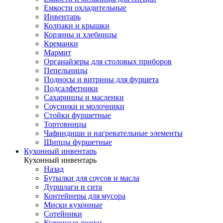
Емкости охладительные
Инвентарь
Колпаки и крышки
Корзины и хлебницы
Креманки
Мармит
Органайзеры для столовых приборов
Пепельницы
Подносы и витрины для фуршета
Подсалфетники
Сахарницы и масленки
Соусники и молочники
Стойки фуршетные
Тортовницы
Чафиндиши и нагревательные элементы
Щипцы фуршетные
Кухонный инвентарь
Кухонный инвентарь
Назад
Бутылки для соусов и масла
Дуршлаги и сита
Контейнеры для мусора
Миски кухонные
Сотейники
Кухонные ложки