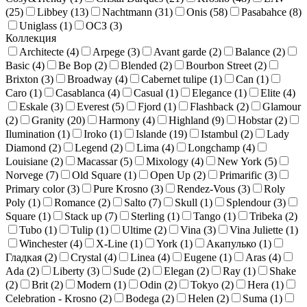
(
25
)
Libbey (
13
)
Nachtmann (
31
)
Onis (
58
)
Pasabahce (
8
)
Uniglass (
1
)
ОСЗ (
3
)
Коллекция
Architecte (
4
)
Arpege (
3
)
Avant garde (
2
)
Balance (
2
)
Basic (
4
)
Be Bop (
2
)
Blended (
2
)
Bourbon Street (
2
)
Brixton (
3
)
Broadway (
4
)
Cabernet tulipe (
1
)
Can (
1
)
Caro (
1
)
Casablanca (
4
)
Casual (
1
)
Elegance (
1
)
Elite (
4
)
Eskale (
3
)
Everest (
5
)
Fjord (
1
)
Flashback (
2
)
Glamour
(
2
)
Granity (
20
)
Harmony (
4
)
Highland (
9
)
Hobstar (
2
)
Ilumination (
1
)
Iroko (
1
)
Islande (
19
)
Istambul (
2
)
Lady
Diamond (
2
)
Legend (
2
)
Lima (
4
)
Longchamp (
4
)
Louisiane (
2
)
Macassar (
5
)
Mixology (
4
)
New York (
5
)
Norvege (
7
)
Old Square (
1
)
Open Up (
2
)
Primarific (
3
)
Primary color (
3
)
Pure Krosno (
3
)
Rendez-Vous (
3
)
Roly
Poly (
1
)
Romance (
2
)
Salto (
7
)
Skull (
1
)
Splendour (
3
)
Square (
1
)
Stack up (
7
)
Sterling (
1
)
Tango (
1
)
Tribeka (
2
)
Tubo (
1
)
Tulip (
1
)
Ultime (
2
)
Vina (
3
)
Vina Juliette (
1
)
Winchester (
4
)
X-Line (
1
)
York (
1
)
Акапулько (
1
)
Гладкая (
2
)
Crystal (
4
)
Linea (
4
)
Eugene (
1
)
Aras (
4
)
Ada (
2
)
Liberty (
3
)
Sude (
2
)
Elegan (
2
)
Ray (
1
)
Shake
(
2
)
Brit (
2
)
Modern (
1
)
Odin (
2
)
Tokyo (
2
)
Hera (
1
)
Celebration - Krosno (
2
)
Bodega (
2
)
Helen (
2
)
Suma (
1
)