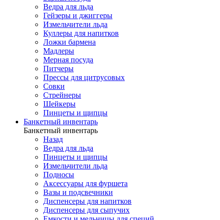
Ведра для льда
Гейзеры и джиггеры
Измельчители льда
Куллеры для напитков
Ложки бармена
Мадлеры
Мерная посуда
Питчеры
Прессы для цитрусовых
Совки
Стрейнеры
Шейкеры
Пинцеты и щипцы
Банкетный инвентарь
Банкетный инвентарь
Назад
Ведра для льда
Пинцеты и щипцы
Измельчители льда
Подносы
Аксессуары для фуршета
Вазы и подсвечники
Диспенсеры для напитков
Диспенсеры для сыпучих
Емкости и мельницы для специй