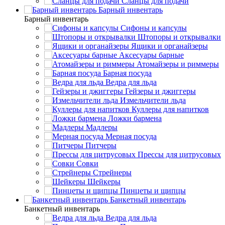
Сланцы для подачи
Барный инвентарь
Барный инвентарь
Сифоны и капсулы
Штопоры и открывалки
Ящики и органайзеры
Аксесуары барные
Атомайзеры и риммеры
Барная посуда
Ведра для льда
Гейзеры и джиггеры
Измельчители льда
Куллеры для напитков
Ложки бармена
Мадлеры
Мерная посуда
Питчеры
Прессы для цитрусовых
Совки
Стрейнеры
Шейкеры
Пинцеты и щипцы
Банкетный инвентарь
Банкетный инвентарь
Ведра для льда