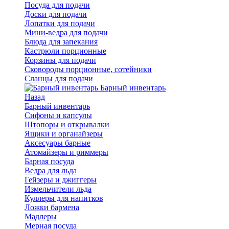
Посуда для подачи
Доски для подачи
Лопатки для подачи
Мини-ведра для подачи
Блюда для запекания
Кастрюли порционные
Корзины для подачи
Сковороды порционные, сотейники
Сланцы для подачи
Барный инвентарь
Назад
Барный инвентарь
Сифоны и капсулы
Штопоры и открывалки
Ящики и органайзеры
Аксесуары барные
Атомайзеры и риммеры
Барная посуда
Ведра для льда
Гейзеры и джиггеры
Измельчители льда
Куллеры для напитков
Ложки бармена
Мадлеры
Мерная посуда