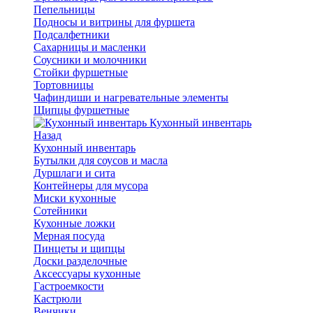
Пепельницы
Подносы и витрины для фуршета
Подсалфетники
Сахарницы и масленки
Соусники и молочники
Стойки фуршетные
Тортовницы
Чафиндиши и нагревательные элементы
Щипцы фуршетные
Кухонный инвентарь
Назад
Кухонный инвентарь
Бутылки для соусов и масла
Дуршлаги и сита
Контейнеры для мусора
Миски кухонные
Сотейники
Кухонные ложки
Мерная посуда
Пинцеты и щипцы
Доски разделочные
Аксессуары кухонные
Гастроемкости
Кастрюли
Венчики