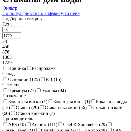
Фильтр
По популярности
По алфавиту
По цене
Подбор параметров
Цена
23
450
876
1303
1729
Новинка
Распродажа
Склад
Основной (
125
)
В-1 (
15
)
Сегмент
Премиум (
77
)
Эконом (
94
)
Назначение
Бокал для виски (
1
)
Бокал для вина (
1
)
Бокал для воды
(
12
)
Стакан (
29
)
Стакан высокий (
56
)
Стакан низкий
(
60
)
Стакан високий (
7
)
Производитель
APS (
10
)
Arcoroc (
111
)
Chef & Sommelier (
29
)
Cosy&Trendy (
1
)
Cristal Darques (
21
)
Krosno (
48
)
LAV