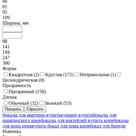
66
81
95
109
Ширина, мм
88
141
194
247
300
Форма
Квадратная (
2
)
Круглая (
172
)
Неправильная (
1
)
Цилиндрическая (
8
)
Прозрачность
Прозрачный (
158
)
Дзеньк
Обычный (
32
)
Звонкий (
53
)
бокалы для мартини купить
кувшин купить
бокалы для
шампанского киев
бокалы для коктейлей купить киев
бокалы
для вина цена
купить бокал для пива киев
бокал для бренди
Новинка