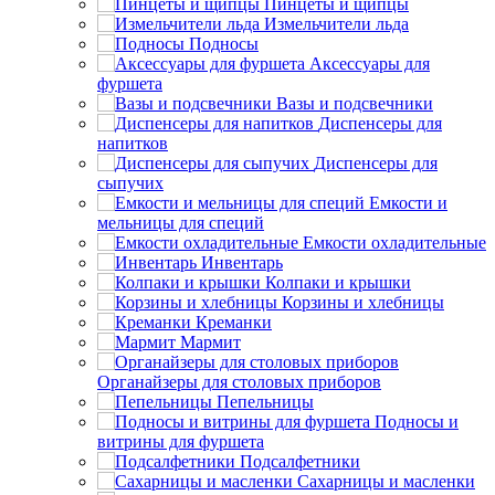
Пинцеты и щипцы
Измельчители льда
Подносы
Аксессуары для
фуршета
Вазы и подсвечники
Диспенсеры для
напитков
Диспенсеры для
сыпучих
Емкости и
мельницы для специй
Емкости охладительные
Инвентарь
Колпаки и крышки
Корзины и хлебницы
Креманки
Мармит
Органайзеры для столовых приборов
Пепельницы
Подносы и
витрины для фуршета
Подсалфетники
Сахарницы и масленки