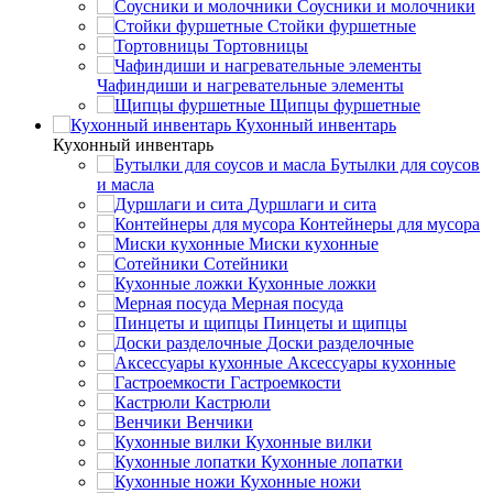
Соусники и молочники
Стойки фуршетные
Тортовницы
Чафиндиши и нагревательные элементы
Щипцы фуршетные
Кухонный инвентарь
Кухонный инвентарь
Бутылки для соусов
и масла
Дуршлаги и сита
Контейнеры для мусора
Миски кухонные
Сотейники
Кухонные ложки
Мерная посуда
Пинцеты и щипцы
Доски разделочные
Аксессуары кухонные
Гастроемкости
Кастрюли
Венчики
Кухонные вилки
Кухонные лопатки
Кухонные ножи