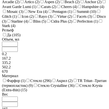
Arcadie (
2
)
Artico (
2
)
Aspen (
2
)
Beach (
2
)
Anchor (
2
)
Avant Garde Lumi (
1
)
Carats (
2
)
Cheers (
4
)
Hampshire (
4
)
Mosaic (
3
)
New Era (
4
)
Pentagon (
1
)
Summit (
10
)
Glitch (
1
)
Icon (
2
)
Rayo (
3
)
Virtue (
2
)
Facets (
3
)
Disco
(
3
)
Starline (
4
)
Bliss (
5
)
Cidra Plus (
2
)
Perfection (
1
)
Stark (
4
)
Рельеф
Да (
105
)
Объем, мл
0.2
167.2
335.2
502.2
670
Материал
Фарфор (
1
)
Стекло (
296
)
Акрил (
2
)
TR Tritan -Тритан
(термопластик) (
9
)
Стекло Crystalline (
36
)
Стекло Krysta
(Extra-thin) (
15
)
Вес
165