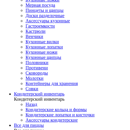
Мерная посуда
Пинцеты и щипцы
Доски разделочные
Аксессуары кухонные
Гастроемкости
Кастрюли
Венчики
Кухонные вилки
Кухонные лопатки
Кухонные ножи
Кухонные щипцы
Половники
Противени
Сковороды
Молотки
Контейнеры для хранения
Совки
Кондитерский инвентарь
Кондитерский инвентарь
Назад
Кондитерские кольца и формы
Кондитерские лопатки и кисточки
Аксессуары кондитерские
Все для пиццы