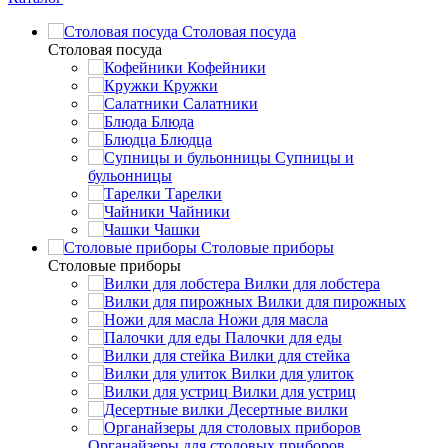
Столовая посуда
Столовая посуда
Кофейники
Кружки
Салатники
Блюда
Блюдца
Супницы и
бульонницы
Тарелки
Чайники
Чашки
Cтоловые приборы
Cтоловые приборы
Вилки для лобстера
Вилки для пирожных
Ножи для масла
Палочки для еды
Вилки для стейка
Вилки для улиток
Вилки для устриц
Десертные вилки
Органайзеры для столовых приборов