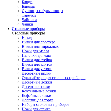
Блюда
Блюдца
Супницы и бульонницы
Тарелки
Чайники
Чашки
Cтоловые приборы
Cтоловые приборы
Назад
Вилки для лобстера
Вилки для пирожных
Ножи для масла
Палочки для еды
Вилки для стейка
Вилки для улиток
Вилки для устриц
Десертные вилки
Органайзеры для столовых приборов
Десертные ложки
Десертные ножи
Коктейльные ложки
Кофейные ложки
Лопатки для торта
Наборы столовых приборов
Ножи для стейка