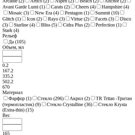
Arcadie (
2
)
Artico (
2
)
Aspen (
2
)
Beach (
2
)
Anchor (
2
)
Avant Garde Lumi (
1
)
Carats (
2
)
Cheers (
4
)
Hampshire (
4
)
Mosaic (
3
)
New Era (
4
)
Pentagon (
1
)
Summit (
10
)
Glitch (
1
)
Icon (
2
)
Rayo (
3
)
Virtue (
2
)
Facets (
3
)
Disco
(
3
)
Starline (
4
)
Bliss (
5
)
Cidra Plus (
2
)
Perfection (
1
)
Stark (
4
)
Рельеф
Да (
105
)
Объем, мл
0.2
167.2
335.2
502.2
670
Материал
Фарфор (
1
)
Стекло (
296
)
Акрил (
2
)
TR Tritan -Тритан
(термопластик) (
9
)
Стекло Crystalline (
36
)
Стекло Krysta
(Extra-thin) (
15
)
Вес
165