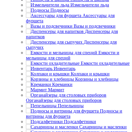
Измельчители льда
Подносы
Аксессуары для
фуршета
Вазы и подсвечники
Диспенсеры для
напитков
Диспенсеры для
сыпучих
Емкости и
мельницы для специй
Емкости охладительные
Инвентарь
Колпаки и крышки
Корзины и хлебницы
Креманки
Мармит
Органайзеры для столовых приборов
Пепельницы
Подносы и
витрины для фуршета
Подсалфетники
Сахарницы и масленки