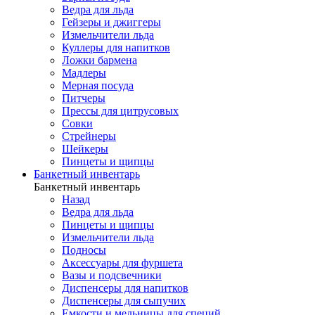
Ведра для льда
Гейзеры и джиггеры
Измельчители льда
Куллеры для напитков
Ложки бармена
Мадлеры
Мерная посуда
Питчеры
Прессы для цитрусовых
Совки
Стрейнеры
Шейкеры
Пинцеты и щипцы
Банкетный инвентарь
Банкетный инвентарь
Назад
Ведра для льда
Пинцеты и щипцы
Измельчители льда
Подносы
Аксессуары для фуршета
Вазы и подсвечники
Диспенсеры для напитков
Диспенсеры для сыпучих
Емкости и мельницы для специй