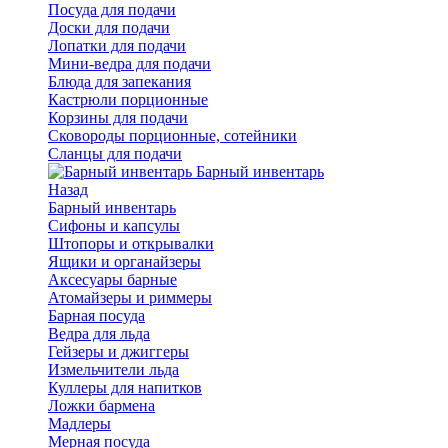
Посуда для подачи
Доски для подачи
Лопатки для подачи
Мини-ведра для подачи
Блюда для запекания
Кастрюли порционные
Корзины для подачи
Сковороды порционные, сотейники
Сланцы для подачи
Барный инвентарь
Назад
Барный инвентарь
Сифоны и капсулы
Штопоры и открывалки
Ящики и органайзеры
Аксесуары барные
Атомайзеры и риммеры
Барная посуда
Ведра для льда
Гейзеры и джиггеры
Измельчители льда
Куллеры для напитков
Ложки бармена
Мадлеры
Мерная посуда