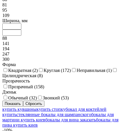
81
95
109
Ширина, мм
88
141
194
247
300
Форма
Квадратная (
2
)
Круглая (
172
)
Неправильная (
1
)
Цилиндрическая (
8
)
Прозрачность
Прозрачный (
158
)
Дзеньк
Обычный (
32
)
Звонкий (
53
)
купить кувшины
купить стопку
бокал для коктейлей
купить
стеклянные бокалы для шампанского
бокалы для
мартини купить киев
бокалы для вина заказать
бокалы для
пива купить киев
-10%