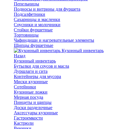
Пепельницы
Подносы и витрины для фуршета
Подсалфетники
Сахарницы и масленки
Соусники и молочники
Стойки фуршетные
Тортовницы
Чафиндиши и нагревательные элементы
Щипцы фуршетные
Кухонный инвентарь
Назад
Кухонный инвентарь
Бутылки для соусов и масла
Дуршлаги и сита
Контейнеры для мусора
Миски кухонные
Сотейники
Кухонные ложки
Мерная посуда
Пинцеты и щипцы
Доски разделочные
Аксессуары кухонные
Гастроемкости
Кастрюли
Венчики