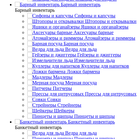
Барный инвентарь
Барный инвентарь
Сифоны и капсулы
Штопоры и открывалки
Ящики и органайзеры
Аксесуары барные
Атомайзеры и риммеры
Барная посуда
Ведра для льда
Гейзеры и джиггеры
Измельчители льда
Куллеры для напитков
Ложки бармена
Мадлеры
Мерная посуда
Питчеры
Прессы для цитрусовых
Совки
Стрейнеры
Шейкеры
Пинцеты и щипцы
Банкетный инвентарь
Банкетный инвентарь
Ведра для льда
Пинцеты и щипцы