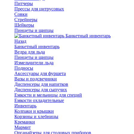
Питчеры
Прессы для цитрусовых
Совки
Стрейнеры
Шейкеры
Пинцеты и щипцы
Банкетный инвентарь
Назад
Банкетный инвентарь
Ведра для льда
Пинцеты и щипцы
Измельчители льда
Подносы
Аксессуары для фуршета
Вазы и подсвечники
Диспенсеры для напитков
Диспенсеры для сыпучих
Емкости и мельницы для специй
Емкости охладительные
Инвентарь
Колпаки и крышки
Корзины и хлебницы
Креманки
Мармит
Органайзеры для столовых приборов