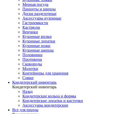
Мерная посуда
Пинцеты и щипцы
Доски разделочные
Аксессуары кухонные
Гастроемкости
Кастрюли
Венчики
Кухонные вилки
Кухонные лопатки
Кухонные ножи
Кухонные щипцы
Половники
Противени
Сковороды
Молотки
Контейнеры для хранения
Совки
Кондитерский инвентарь
Кондитерский инвентарь
Назад
Кондитерские кольца и формы
Кондитерские лопатки и кисточки
Аксессуары кондитерские
Все для пиццы