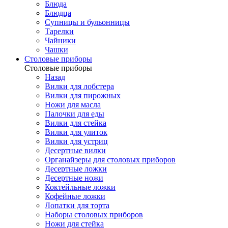
Блюда
Блюдца
Супницы и бульонницы
Тарелки
Чайники
Чашки
Cтоловые приборы
Cтоловые приборы
Назад
Вилки для лобстера
Вилки для пирожных
Ножи для масла
Палочки для еды
Вилки для стейка
Вилки для улиток
Вилки для устриц
Десертные вилки
Органайзеры для столовых приборов
Десертные ложки
Десертные ножи
Коктейльные ложки
Кофейные ложки
Лопатки для торта
Наборы столовых приборов
Ножи для стейка