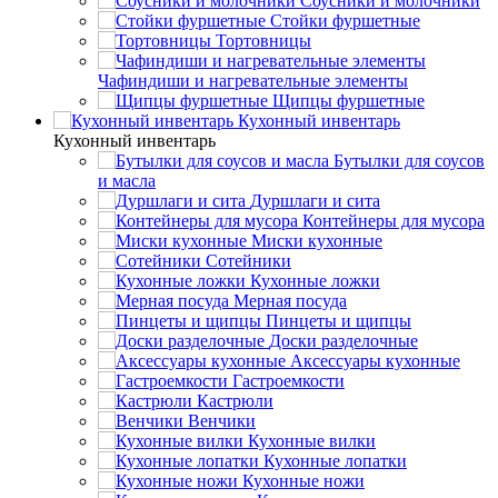
Соусники и молочники
Стойки фуршетные
Тортовницы
Чафиндиши и нагревательные элементы
Щипцы фуршетные
Кухонный инвентарь
Кухонный инвентарь
Бутылки для соусов
и масла
Дуршлаги и сита
Контейнеры для мусора
Миски кухонные
Сотейники
Кухонные ложки
Мерная посуда
Пинцеты и щипцы
Доски разделочные
Аксессуары кухонные
Гастроемкости
Кастрюли
Венчики
Кухонные вилки
Кухонные лопатки
Кухонные ножи