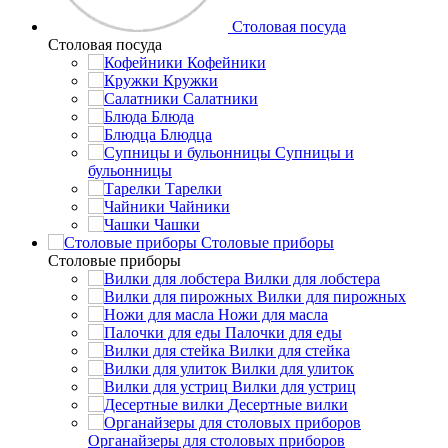
Столовая посуда
Столовая посуда
Кофейники
Кружки
Салатники
Блюда
Блюдца
Супницы и
бульонницы
Тарелки
Чайники
Чашки
Cтоловые приборы
Cтоловые приборы
Вилки для лобстера
Вилки для пирожных
Ножи для масла
Палочки для еды
Вилки для стейка
Вилки для улиток
Вилки для устриц
Десертные вилки
Органайзеры для столовых приборов