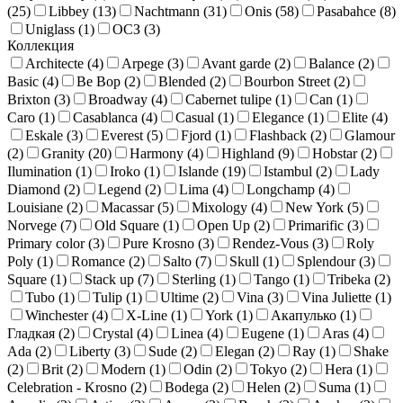
(
25
)
Libbey (
13
)
Nachtmann (
31
)
Onis (
58
)
Pasabahce (
8
)
Uniglass (
1
)
ОСЗ (
3
)
Коллекция
Architecte (
4
)
Arpege (
3
)
Avant garde (
2
)
Balance (
2
)
Basic (
4
)
Be Bop (
2
)
Blended (
2
)
Bourbon Street (
2
)
Brixton (
3
)
Broadway (
4
)
Cabernet tulipe (
1
)
Can (
1
)
Caro (
1
)
Casablanca (
4
)
Casual (
1
)
Elegance (
1
)
Elite (
4
)
Eskale (
3
)
Everest (
5
)
Fjord (
1
)
Flashback (
2
)
Glamour
(
2
)
Granity (
20
)
Harmony (
4
)
Highland (
9
)
Hobstar (
2
)
Ilumination (
1
)
Iroko (
1
)
Islande (
19
)
Istambul (
2
)
Lady
Diamond (
2
)
Legend (
2
)
Lima (
4
)
Longchamp (
4
)
Louisiane (
2
)
Macassar (
5
)
Mixology (
4
)
New York (
5
)
Norvege (
7
)
Old Square (
1
)
Open Up (
2
)
Primarific (
3
)
Primary color (
3
)
Pure Krosno (
3
)
Rendez-Vous (
3
)
Roly
Poly (
1
)
Romance (
2
)
Salto (
7
)
Skull (
1
)
Splendour (
3
)
Square (
1
)
Stack up (
7
)
Sterling (
1
)
Tango (
1
)
Tribeka (
2
)
Tubo (
1
)
Tulip (
1
)
Ultime (
2
)
Vina (
3
)
Vina Juliette (
1
)
Winchester (
4
)
X-Line (
1
)
York (
1
)
Акапулько (
1
)
Гладкая (
2
)
Crystal (
4
)
Linea (
4
)
Eugene (
1
)
Aras (
4
)
Ada (
2
)
Liberty (
3
)
Sude (
2
)
Elegan (
2
)
Ray (
1
)
Shake
(
2
)
Brit (
2
)
Modern (
1
)
Odin (
2
)
Tokyo (
2
)
Hera (
1
)
Celebration - Krosno (
2
)
Bodega (
2
)
Helen (
2
)
Suma (
1
)