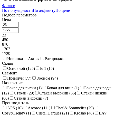
Фильтр
По популярности
По алфавиту
По цене
Подбор параметров
Цена
23
450
876
1303
1729
Новинка
Акция
Распродажа
Склад
Основной (
125
)
В-1 (
15
)
Сегмент
Премиум (
77
)
Эконом (
94
)
Назначение
Бокал для виски (
1
)
Бокал для вина (
1
)
Бокал для воды
(
12
)
Стакан (
29
)
Стакан высокий (
56
)
Стакан низкий
(
60
)
Стакан високий (
7
)
Производитель
APS (
10
)
Arcoroc (
111
)
Chef & Sommelier (
29
)
Cosy&Trendy (
1
)
Cristal Darques (
21
)
Krosno (
48
)
LAV