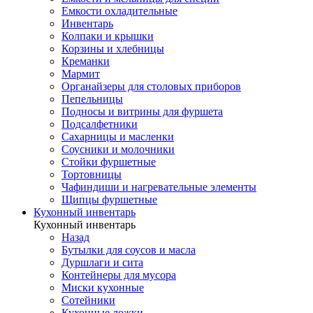
Емкости охладительные
Инвентарь
Колпаки и крышки
Корзины и хлебницы
Креманки
Мармит
Органайзеры для столовых приборов
Пепельницы
Подносы и витрины для фуршета
Подсалфетники
Сахарницы и масленки
Соусники и молочники
Стойки фуршетные
Тортовницы
Чафиндиши и нагревательные элементы
Щипцы фуршетные
Кухонный инвентарь
Кухонный инвентарь
Назад
Бутылки для соусов и масла
Дуршлаги и сита
Контейнеры для мусора
Миски кухонные
Сотейники
Кухонные ложки