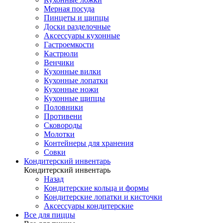
Мерная посуда
Пинцеты и щипцы
Доски разделочные
Аксессуары кухонные
Гастроемкости
Кастрюли
Венчики
Кухонные вилки
Кухонные лопатки
Кухонные ножи
Кухонные щипцы
Половники
Противени
Сковороды
Молотки
Контейнеры для хранения
Совки
Кондитерский инвентарь
Кондитерский инвентарь
Назад
Кондитерские кольца и формы
Кондитерские лопатки и кисточки
Аксессуары кондитерские
Все для пиццы