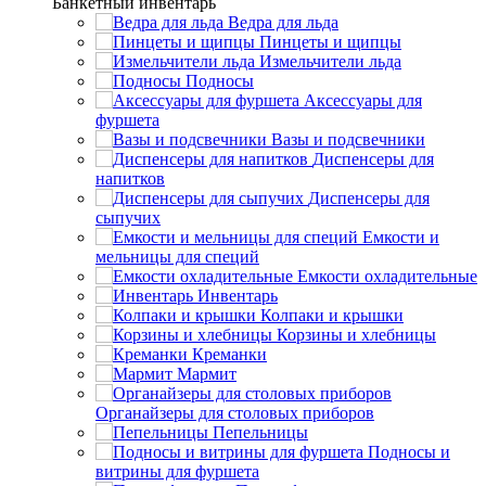
Банкетный инвентарь
Ведра для льда
Пинцеты и щипцы
Измельчители льда
Подносы
Аксессуары для
фуршета
Вазы и подсвечники
Диспенсеры для
напитков
Диспенсеры для
сыпучих
Емкости и
мельницы для специй
Емкости охладительные
Инвентарь
Колпаки и крышки
Корзины и хлебницы
Креманки
Мармит
Органайзеры для столовых приборов
Пепельницы
Подносы и
витрины для фуршета