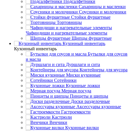
Подсалфетники
Сахарницы и масленки
Соусники и молочники
Стойки фуршетные
Тортовницы
Чафиндиши и нагревательные элементы
Щипцы фуршетные
Кухонный инвентарь
Кухонный инвентарь
Бутылки для соусов
и масла
Дуршлаги и сита
Контейнеры для мусора
Миски кухонные
Сотейники
Кухонные ложки
Мерная посуда
Пинцеты и щипцы
Доски разделочные
Аксессуары кухонные
Гастроемкости
Кастрюли
Венчики
Кухонные вилки