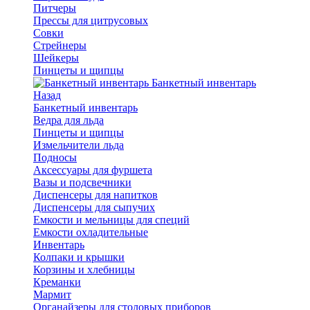
Питчеры
Прессы для цитрусовых
Совки
Стрейнеры
Шейкеры
Пинцеты и щипцы
Банкетный инвентарь
Назад
Банкетный инвентарь
Ведра для льда
Пинцеты и щипцы
Измельчители льда
Подносы
Аксессуары для фуршета
Вазы и подсвечники
Диспенсеры для напитков
Диспенсеры для сыпучих
Емкости и мельницы для специй
Емкости охладительные
Инвентарь
Колпаки и крышки
Корзины и хлебницы
Креманки
Мармит
Органайзеры для столовых приборов