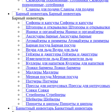
Сковороды
порционные, сотейники
Сланцы для подачи
Барный инвентарь
Барный инвентарь
Сифоны и капсулы
Штопоры и открывалки
Ящики и органайзеры
Аксесуары барные
Атомайзеры и риммеры
Барная посуда
Ведра для льда
Гейзеры и джиггеры
Измельчители льда
Куллеры для напитков
Ложки бармена
Мадлеры
Мерная посуда
Питчеры
Прессы для цитрусовых
Совки
Стрейнеры
Шейкеры
Пинцеты и щипцы
Банкетный инвентарь