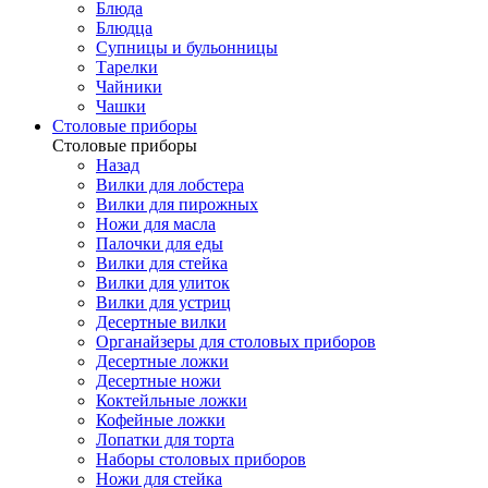
Блюда
Блюдца
Супницы и бульонницы
Тарелки
Чайники
Чашки
Cтоловые приборы
Cтоловые приборы
Назад
Вилки для лобстера
Вилки для пирожных
Ножи для масла
Палочки для еды
Вилки для стейка
Вилки для улиток
Вилки для устриц
Десертные вилки
Органайзеры для столовых приборов
Десертные ложки
Десертные ножи
Коктейльные ложки
Кофейные ложки
Лопатки для торта
Наборы столовых приборов
Ножи для стейка