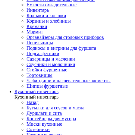
Емкости охладительные
Инвентарь
Колпаки и крышки
Корзины и хлебницы
Креманки
Мармит
Органайзеры для столовых приборов
Пепельницы
Подносы и витрины для фуршета
Подсалфетники
Сахарницы и масленки
Соусники и молочники
Стойки фуршетные
Тортовницы
Чафиндиши и нагревательные элементы
Щипцы фуршетные
Кухонный инвентарь
Кухонный инвентарь
Назад
Бутылки для соусов и масла
Дуршлаги и сита
Контейнеры для мусора
Миски кухонные
Сотейники
Кухонные ложки