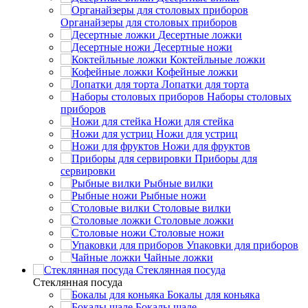
Органайзеры для столовых приборов
Десертные ложки
Десертные ножи
Коктейльные ложки
Кофейные ложки
Лопатки для торта
Наборы столовых
приборов
Ножи для стейка
Ножи для устриц
Ножи для фруктов
Приборы для
сервировки
Рыбные вилки
Рыбные ножи
Столовые вилки
Столовые ложки
Столовые ножи
Упаковки для приборов
Чайные ложки
Стеклянная посуда
Стеклянная посуда
Бокалы для коньяка
Бокалы шале