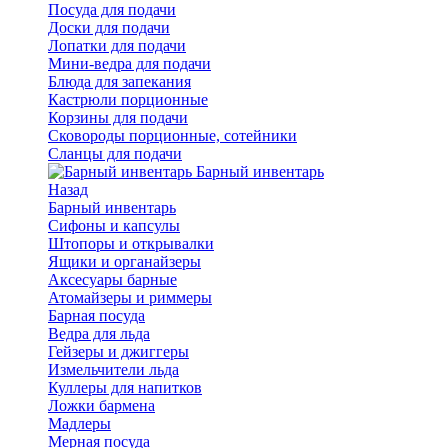
Посуда для подачи
Доски для подачи
Лопатки для подачи
Мини-ведра для подачи
Блюда для запекания
Кастрюли порционные
Корзины для подачи
Сковороды порционные, сотейники
Сланцы для подачи
Барный инвентарь
Назад
Барный инвентарь
Сифоны и капсулы
Штопоры и открывалки
Ящики и органайзеры
Аксесуары барные
Атомайзеры и риммеры
Барная посуда
Ведра для льда
Гейзеры и джиггеры
Измельчители льда
Куллеры для напитков
Ложки бармена
Мадлеры
Мерная посуда