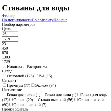
Стаканы для воды
Фильтр
По популярности
По алфавиту
По цене
Подбор параметров
Цена
23
450
876
1303
1729
Новинка
Распродажа
Склад
Основной (
126
)
В-1 (
15
)
Сегмент
Премиум (
77
)
Эконом (
94
)
Назначение
Бокал для виски (
1
)
Бокал для вина (
1
)
Бокал для воды
(
12
)
Стакан (
29
)
Стакан высокий (
56
)
Стакан низкий
(
60
)
Стакан високий (
7
)
Производитель