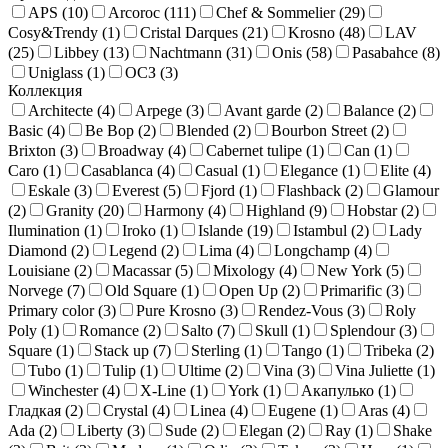
APS (
10
)
Arcoroc (
111
)
Chef & Sommelier (
29
)
Cosy&Trendy (
1
)
Cristal Darques (
21
)
Krosno (
48
)
LAV
(
25
)
Libbey (
13
)
Nachtmann (
31
)
Onis (
58
)
Pasabahce (
8
)
Uniglass (
1
)
ОСЗ (
3
)
Коллекция
Architecte (
4
)
Arpege (
3
)
Avant garde (
2
)
Balance (
2
)
Basic (
4
)
Be Bop (
2
)
Blended (
2
)
Bourbon Street (
2
)
Brixton (
3
)
Broadway (
4
)
Cabernet tulipe (
1
)
Can (
1
)
Caro (
1
)
Casablanca (
4
)
Casual (
1
)
Elegance (
1
)
Elite (
4
)
Eskale (
3
)
Everest (
5
)
Fjord (
1
)
Flashback (
2
)
Glamour
(
2
)
Granity (
20
)
Harmony (
4
)
Highland (
9
)
Hobstar (
2
)
Ilumination (
1
)
Iroko (
1
)
Islande (
19
)
Istambul (
2
)
Lady
Diamond (
2
)
Legend (
2
)
Lima (
4
)
Longchamp (
4
)
Louisiane (
2
)
Macassar (
5
)
Mixology (
4
)
New York (
5
)
Norvege (
7
)
Old Square (
1
)
Open Up (
2
)
Primarific (
3
)
Primary color (
3
)
Pure Krosno (
3
)
Rendez-Vous (
3
)
Roly
Poly (
1
)
Romance (
2
)
Salto (
7
)
Skull (
1
)
Splendour (
3
)
Square (
1
)
Stack up (
7
)
Sterling (
1
)
Tango (
1
)
Tribeka (
2
)
Tubo (
1
)
Tulip (
1
)
Ultime (
2
)
Vina (
3
)
Vina Juliette (
1
)
Winchester (
4
)
X-Line (
1
)
York (
1
)
Акапулько (
1
)
Гладкая (
2
)
Crystal (
4
)
Linea (
4
)
Eugene (
1
)
Aras (
4
)
Ada (
2
)
Liberty (
3
)
Sude (
2
)
Elegan (
2
)
Ray (
1
)
Shake