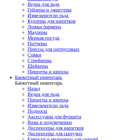
Ведра для льда
Гейзеры и джиггеры
Измельчители льда
Куллеры для напитков
Ложки бармена
Мадлеры
Мерная посуда
Питчеры
Прессы для цитрусовых
Совки
Стрейнеры
Шейкеры
Пинцеты и щипцы
Банкетный инвентарь
Банкетный инвентарь
Назад
Ведра для льда
Пинцеты и щипцы
Измельчители льда
Подносы
Аксессуары для фуршета
Вазы и подсвечники
Диспенсеры для напитков
Диспенсеры для сыпучих
Емкости и мельницы для специй