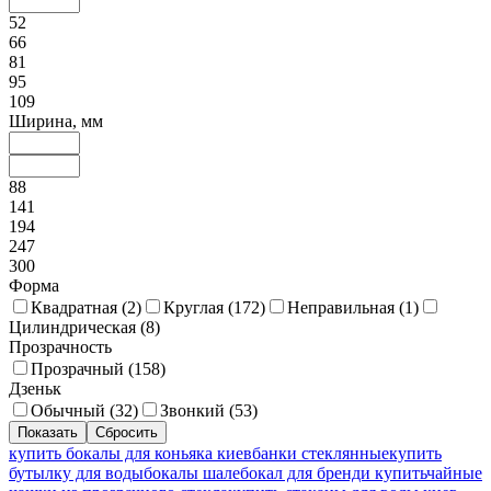
52
66
81
95
109
Ширина, мм
88
141
194
247
300
Форма
Квадратная (
2
)
Круглая (
172
)
Неправильная (
1
)
Цилиндрическая (
8
)
Прозрачность
Прозрачный (
158
)
Дзеньк
Обычный (
32
)
Звонкий (
53
)
купить бокалы для коньяка киев
банки стеклянные
купить
бутылку для воды
бокалы шале
бокал для бренди купить
чайные