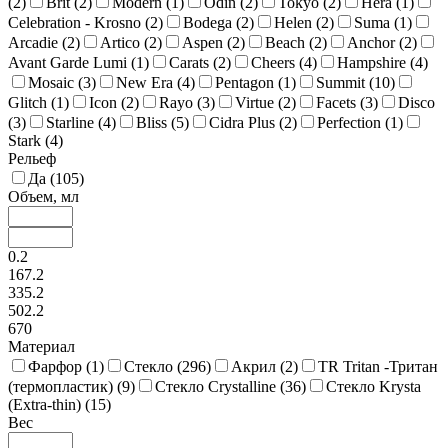
(
2
)
Brit (
2
)
Modern (
1
)
Odin (
2
)
Tokyo (
2
)
Hera (
1
)
Celebration - Krosno (
2
)
Bodega (
2
)
Helen (
2
)
Suma (
1
)
Arcadie (
2
)
Artico (
2
)
Aspen (
2
)
Beach (
2
)
Anchor (
2
)
Avant Garde Lumi (
1
)
Carats (
2
)
Cheers (
4
)
Hampshire (
4
)
Mosaic (
3
)
New Era (
4
)
Pentagon (
1
)
Summit (
10
)
Glitch (
1
)
Icon (
2
)
Rayo (
3
)
Virtue (
2
)
Facets (
3
)
Disco
(
3
)
Starline (
4
)
Bliss (
5
)
Cidra Plus (
2
)
Perfection (
1
)
Stark (
4
)
Рельеф
Да (
105
)
Объем, мл
0.2
167.2
335.2
502.2
670
Материал
Фарфор (
1
)
Стекло (
296
)
Акрил (
2
)
TR Tritan -Тритан
(термопластик) (
9
)
Стекло Crystalline (
36
)
Стекло Krysta
(Extra-thin) (
15
)
Вес