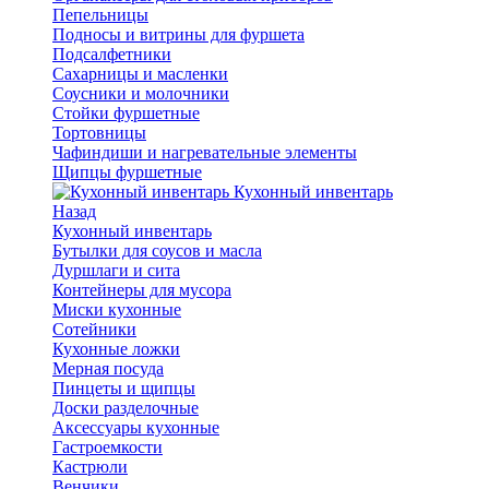
Пепельницы
Подносы и витрины для фуршета
Подсалфетники
Сахарницы и масленки
Соусники и молочники
Стойки фуршетные
Тортовницы
Чафиндиши и нагревательные элементы
Щипцы фуршетные
Кухонный инвентарь
Назад
Кухонный инвентарь
Бутылки для соусов и масла
Дуршлаги и сита
Контейнеры для мусора
Миски кухонные
Сотейники
Кухонные ложки
Мерная посуда
Пинцеты и щипцы
Доски разделочные
Аксессуары кухонные
Гастроемкости
Кастрюли
Венчики