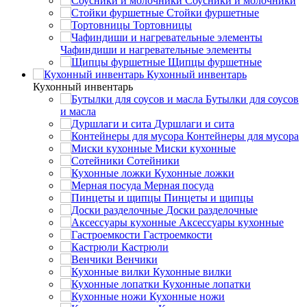
Соусники и молочники
Стойки фуршетные
Тортовницы
Чафиндиши и нагревательные элементы
Щипцы фуршетные
Кухонный инвентарь
Кухонный инвентарь
Бутылки для соусов
и масла
Дуршлаги и сита
Контейнеры для мусора
Миски кухонные
Сотейники
Кухонные ложки
Мерная посуда
Пинцеты и щипцы
Доски разделочные
Аксессуары кухонные
Гастроемкости
Кастрюли
Венчики
Кухонные вилки
Кухонные лопатки
Кухонные ножи