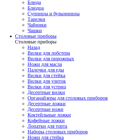
Блюда
Блюдца
Супницы и бульонницы
Тарелки
Чайники
Чашки
Cтоловые приборы
Cтоловые приборы
Назад
Вилки для лобстера
Вилки для пирожных
Ножи для масла
Палочки для еды
Вилки для стейка
Вилки для улиток
Вилки для устриц
Десертные вилки
Органайзеры для столовых приборов
Десертные ложки
Десертные ножи
Коктейльные ложки
Кофейные ложки
Лопатки для торта
Наборы столовых приборов
Ножи для стейка