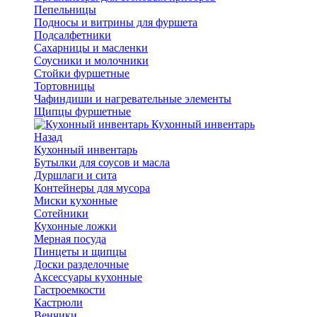
Пепельницы
Подносы и витрины для фуршета
Подсалфетники
Сахарницы и масленки
Соусники и молочники
Стойки фуршетные
Тортовницы
Чафиндиши и нагревательные элементы
Щипцы фуршетные
Кухонный инвентарь
Назад
Кухонный инвентарь
Бутылки для соусов и масла
Дуршлаги и сита
Контейнеры для мусора
Миски кухонные
Сотейники
Кухонные ложки
Мерная посуда
Пинцеты и щипцы
Доски разделочные
Аксессуары кухонные
Гастроемкости
Кастрюли
Венчики