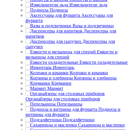
Измельчители льда
Подносы
Аксессуары для
фуршета
Вазы и подсвечники
Диспенсеры для
напитков
Диспенсеры для
сыпучих
Емкости и
мельницы для специй
Емкости охладительные
Инвентарь
Колпаки и крышки
Корзины и хлебницы
Креманки
Мармит
Органайзеры для столовых приборов
Пепельницы
Подносы и
витрины для фуршета
Подсалфетники
Сахарницы и масленки