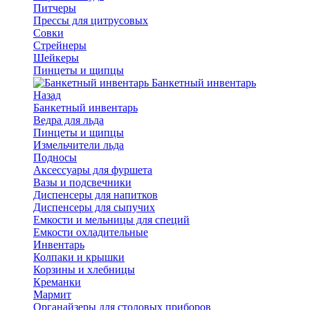
Питчеры
Прессы для цитрусовых
Совки
Стрейнеры
Шейкеры
Пинцеты и щипцы
Банкетный инвентарь
Назад
Банкетный инвентарь
Ведра для льда
Пинцеты и щипцы
Измельчители льда
Подносы
Аксессуары для фуршета
Вазы и подсвечники
Диспенсеры для напитков
Диспенсеры для сыпучих
Емкости и мельницы для специй
Емкости охладительные
Инвентарь
Колпаки и крышки
Корзины и хлебницы
Креманки
Мармит
Органайзеры для столовых приборов