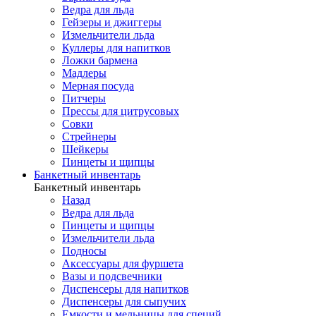
Ведра для льда
Гейзеры и джиггеры
Измельчители льда
Куллеры для напитков
Ложки бармена
Мадлеры
Мерная посуда
Питчеры
Прессы для цитрусовых
Совки
Стрейнеры
Шейкеры
Пинцеты и щипцы
Банкетный инвентарь
Банкетный инвентарь
Назад
Ведра для льда
Пинцеты и щипцы
Измельчители льда
Подносы
Аксессуары для фуршета
Вазы и подсвечники
Диспенсеры для напитков
Диспенсеры для сыпучих
Емкости и мельницы для специй