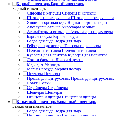
Барный инвентарь
Барный инвентарь
Сифоны и капсулы
Штопоры и открывалки
Ящики и органайзеры
Аксесуары барные
Атомайзеры и риммеры
Барная посуда
Ведра для льда
Гейзеры и джиггеры
Измельчители льда
Куллеры для напитков
Ложки бармена
Мадлеры
Мерная посуда
Питчеры
Прессы для цитрусовых
Совки
Стрейнеры
Шейкеры
Пинцеты и щипцы
Банкетный инвентарь
Банкетный инвентарь
Ведра для льда
Пинцеты и щипцы