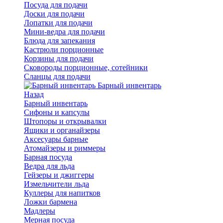
Посуда для подачи
Доски для подачи
Лопатки для подачи
Мини-ведра для подачи
Блюда для запекания
Кастрюли порционные
Корзины для подачи
Сковороды порционные, сотейники
Сланцы для подачи
Барный инвентарь
Назад
Барный инвентарь
Сифоны и капсулы
Штопоры и открывалки
Ящики и органайзеры
Аксесуары барные
Атомайзеры и риммеры
Барная посуда
Ведра для льда
Гейзеры и джиггеры
Измельчители льда
Куллеры для напитков
Ложки бармена
Мадлеры
Мерная посуда