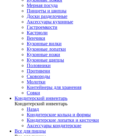
Мерная посуда
Пинцеты и щипцы
Доски разделочные
Аксессуары кухонные
Гастроемкости
Кастрюли
Венчики
Кухонные вилки
Кухонные лопатки
Кухонные ножи
Кухонные щипцы
Половники
Противени
Сковороды
Молотки
Контейнеры для хранения
Совки
Кондитерский инвентарь
Кондитерский инвентарь
Назад
Кондитерские кольца и формы
Кондитерские лопатки и кисточки
Аксессуары кондитерские
Все для пиццы