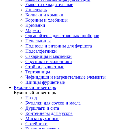
Емкости охладительные
Инвентарь
Колпаки и крышки
Корзины и хлебницы
Креманки
Мармит
Органайзеры для столовых приборов
Пепельницы
Подносы и витрины для фуршета
Подсалфетники
Сахарницы и масленки
Соусники и молочники
Стойки фуршетные
Тортовницы
Чафиндиши и нагревательные элементы
Щипцы фуршетные
Кухонный инвентарь
Кухонный инвентарь
Назад
Бутылки для соусов и масла
Дуршлаги и сита
Контейнеры для мусора
Миски кухонные
Сотейники
Кухонные ложки