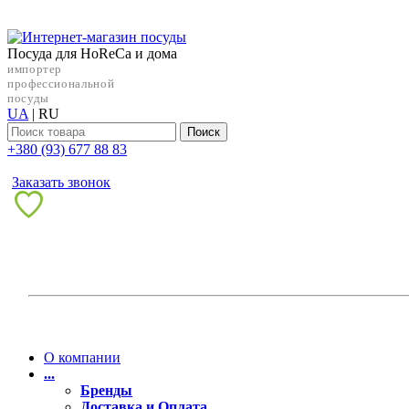
Посуда для HoReCa и дома
импортер
профессиональной
посуды
UA
|
RU
Поиск
+38‎0 (93) 677 88 83
Заказать звонок
О компании
...
Бренды
Доставка и Оплата