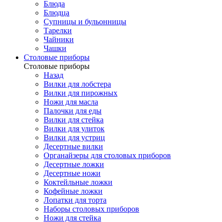
Блюда
Блюдца
Супницы и бульонницы
Тарелки
Чайники
Чашки
Cтоловые приборы
Cтоловые приборы
Назад
Вилки для лобстера
Вилки для пирожных
Ножи для масла
Палочки для еды
Вилки для стейка
Вилки для улиток
Вилки для устриц
Десертные вилки
Органайзеры для столовых приборов
Десертные ложки
Десертные ножи
Коктейльные ложки
Кофейные ложки
Лопатки для торта
Наборы столовых приборов
Ножи для стейка