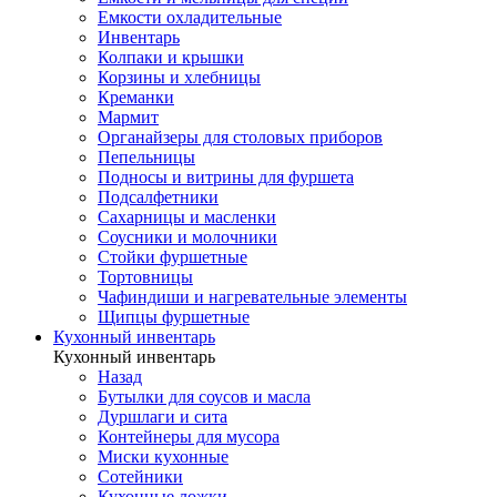
Емкости охладительные
Инвентарь
Колпаки и крышки
Корзины и хлебницы
Креманки
Мармит
Органайзеры для столовых приборов
Пепельницы
Подносы и витрины для фуршета
Подсалфетники
Сахарницы и масленки
Соусники и молочники
Стойки фуршетные
Тортовницы
Чафиндиши и нагревательные элементы
Щипцы фуршетные
Кухонный инвентарь
Кухонный инвентарь
Назад
Бутылки для соусов и масла
Дуршлаги и сита
Контейнеры для мусора
Миски кухонные
Сотейники
Кухонные ложки