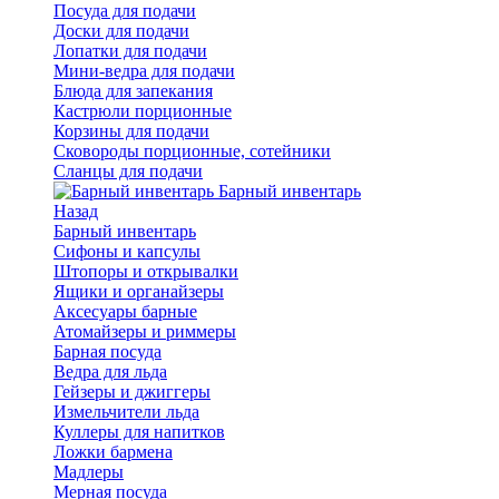
Посуда для подачи
Доски для подачи
Лопатки для подачи
Мини-ведра для подачи
Блюда для запекания
Кастрюли порционные
Корзины для подачи
Сковороды порционные, сотейники
Сланцы для подачи
Барный инвентарь
Назад
Барный инвентарь
Сифоны и капсулы
Штопоры и открывалки
Ящики и органайзеры
Аксесуары барные
Атомайзеры и риммеры
Барная посуда
Ведра для льда
Гейзеры и джиггеры
Измельчители льда
Куллеры для напитков
Ложки бармена
Мадлеры
Мерная посуда