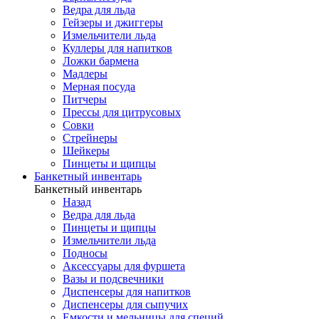
Ведра для льда
Гейзеры и джиггеры
Измельчители льда
Куллеры для напитков
Ложки бармена
Мадлеры
Мерная посуда
Питчеры
Прессы для цитрусовых
Совки
Стрейнеры
Шейкеры
Пинцеты и щипцы
Банкетный инвентарь
Банкетный инвентарь
Назад
Ведра для льда
Пинцеты и щипцы
Измельчители льда
Подносы
Аксессуары для фуршета
Вазы и подсвечники
Диспенсеры для напитков
Диспенсеры для сыпучих
Емкости и мельницы для специй