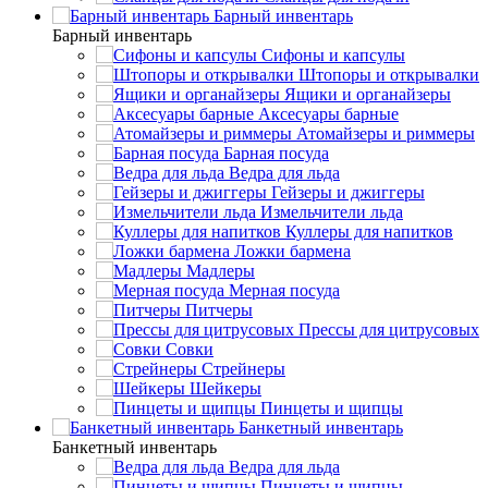
Барный инвентарь
Барный инвентарь
Сифоны и капсулы
Штопоры и открывалки
Ящики и органайзеры
Аксесуары барные
Атомайзеры и риммеры
Барная посуда
Ведра для льда
Гейзеры и джиггеры
Измельчители льда
Куллеры для напитков
Ложки бармена
Мадлеры
Мерная посуда
Питчеры
Прессы для цитрусовых
Совки
Стрейнеры
Шейкеры
Пинцеты и щипцы
Банкетный инвентарь
Банкетный инвентарь
Ведра для льда
Пинцеты и щипцы