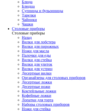
Блюда
Блюдца
Супницы и бульонницы
Тарелки
Чайники
Чашки
Cтоловые приборы
Cтоловые приборы
Назад
Вилки для лобстера
Вилки для пирожных
Ножи для масла
Палочки для еды
Вилки для стейка
Вилки для улиток
Вилки для устриц
Десертные вилки
Органайзеры для столовых приборов
Десертные ложки
Десертные ножи
Коктейльные ложки
Кофейные ложки
Лопатки для торта
Наборы столовых приборов
Ножи для стейка