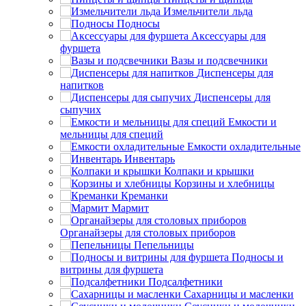
Измельчители льда
Подносы
Аксессуары для
фуршета
Вазы и подсвечники
Диспенсеры для
напитков
Диспенсеры для
сыпучих
Емкости и
мельницы для специй
Емкости охладительные
Инвентарь
Колпаки и крышки
Корзины и хлебницы
Креманки
Мармит
Органайзеры для столовых приборов
Пепельницы
Подносы и
витрины для фуршета
Подсалфетники
Сахарницы и масленки