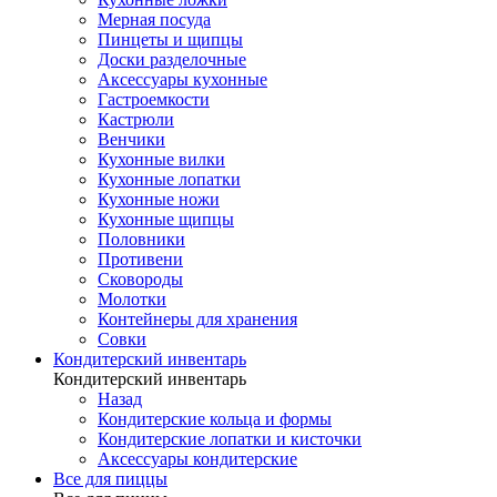
Мерная посуда
Пинцеты и щипцы
Доски разделочные
Аксессуары кухонные
Гастроемкости
Кастрюли
Венчики
Кухонные вилки
Кухонные лопатки
Кухонные ножи
Кухонные щипцы
Половники
Противени
Сковороды
Молотки
Контейнеры для хранения
Совки
Кондитерский инвентарь
Кондитерский инвентарь
Назад
Кондитерские кольца и формы
Кондитерские лопатки и кисточки
Аксессуары кондитерские
Все для пиццы