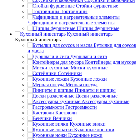
Соусники и молочники
Стойки фуршетные
Тортовницы
Чафиндиши и нагревательные элементы
Щипцы фуршетные
Кухонный инвентарь
Кухонный инвентарь
Бутылки для соусов
и масла
Дуршлаги и сита
Контейнеры для мусора
Миски кухонные
Сотейники
Кухонные ложки
Мерная посуда
Пинцеты и щипцы
Доски разделочные
Аксессуары кухонные
Гастроемкости
Кастрюли
Венчики
Кухонные вилки
Кухонные лопатки
Кухонные ножи