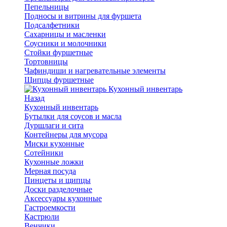
Пепельницы
Подносы и витрины для фуршета
Подсалфетники
Сахарницы и масленки
Соусники и молочники
Стойки фуршетные
Тортовницы
Чафиндиши и нагревательные элементы
Щипцы фуршетные
Кухонный инвентарь
Назад
Кухонный инвентарь
Бутылки для соусов и масла
Дуршлаги и сита
Контейнеры для мусора
Миски кухонные
Сотейники
Кухонные ложки
Мерная посуда
Пинцеты и щипцы
Доски разделочные
Аксессуары кухонные
Гастроемкости
Кастрюли
Венчики