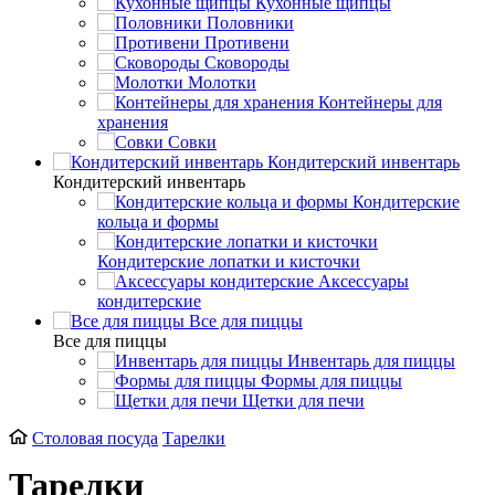
Кухонные щипцы
Половники
Противени
Сковороды
Молотки
Контейнеры для
хранения
Совки
Кондитерский инвентарь
Кондитерский инвентарь
Кондитерские
кольца и формы
Кондитерские лопатки и кисточки
Аксессуары
кондитерские
Все для пиццы
Все для пиццы
Инвентарь для пиццы
Формы для пиццы
Щетки для печи
Столовая посуда
Тарелки
Тарелки