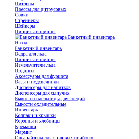
Питчеры
Прессы для цитрусовых
Совки
Стрейнеры
Шейкеры
Пинцеты и щипцы
Банкетный инвентарь
Назад
Банкетный инвентарь
Ведра для льда
Пинцеты и щипцы
Измельчители льда
Подносы
Аксессуары для фуршета
Вазы и подсвечники
Диспенсеры для напитков
Диспенсеры для сыпучих
Емкости и мельницы для специй
Емкости охладительные
Инвентарь
Колпаки и крышки
Корзины и хлебницы
Креманки
Мармит
Органайзеры для столовых приборов