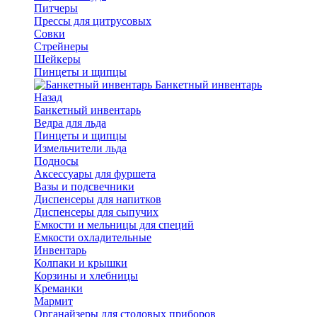
Питчеры
Прессы для цитрусовых
Совки
Стрейнеры
Шейкеры
Пинцеты и щипцы
Банкетный инвентарь
Назад
Банкетный инвентарь
Ведра для льда
Пинцеты и щипцы
Измельчители льда
Подносы
Аксессуары для фуршета
Вазы и подсвечники
Диспенсеры для напитков
Диспенсеры для сыпучих
Емкости и мельницы для специй
Емкости охладительные
Инвентарь
Колпаки и крышки
Корзины и хлебницы
Креманки
Мармит
Органайзеры для столовых приборов