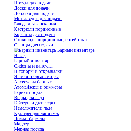
Посуда для подачи
Доски для подачи
Лопатки для подачи
Мини-ведра для подачи
Блюда для запекания
Кастрюли порционные
Корзины для подачи
Сковороды порционные, сотейники
Сланцы для подачи
Барный инвентарь
Назад
Барный инвентарь
Сифоны и капсулы
Штопоры и открывалки
Ящики и органайзеры
Аксесуары барные
Атомайзеры и риммеры
Барная посуда
Ведра для льда
Гейзеры и джиггеры
Измельчители льда
Куллеры для напитков
Ложки бармена
Мадлеры
Мерная посуда