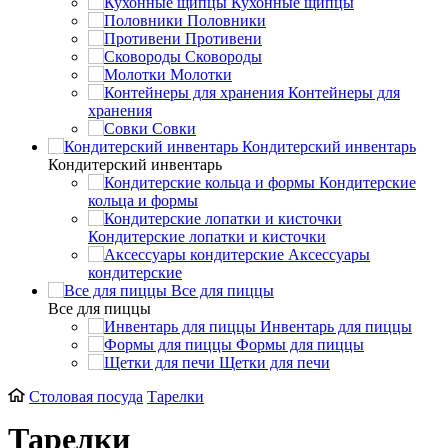
Кухонные щипцы
Половники
Противени
Сковороды
Молотки
Контейнеры для
хранения
Совки
Кондитерский инвентарь
Кондитерский инвентарь
Кондитерские
кольца и формы
Кондитерские лопатки и кисточки
Аксессуары
кондитерские
Все для пиццы
Все для пиццы
Инвентарь для пиццы
Формы для пиццы
Щетки для печи
Столовая посуда
Тарелки
Тарелки