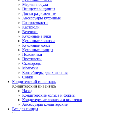
Мерная посуда
Пинцеты и щипцы
Доски разделочные
Аксессуары кухонные
Гастроемкости
Кастрюли
Венчики
Кухонные вилки
Кухонные лопатки
Кухонные ножи
Кухонные щипцы
Половники
Противени
Сковороды
Молотки
Контейнеры для хранения
Совки
Кондитерский инвентарь
Кондитерский инвентарь
Назад
Кондитерские кольца и формы
Кондитерские лопатки и кисточки
Аксессуары кондитерские
Все для пиццы