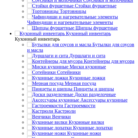
Соусники и молочники
Стойки фуршетные
Тортовницы
Чафиндиши и нагревательные элементы
Щипцы фуршетные
Кухонный инвентарь
Кухонный инвентарь
Бутылки для соусов
и масла
Дуршлаги и сита
Контейнеры для мусора
Миски кухонные
Сотейники
Кухонные ложки
Мерная посуда
Пинцеты и щипцы
Доски разделочные
Аксессуары кухонные
Гастроемкости
Кастрюли
Венчики
Кухонные вилки
Кухонные лопатки
Кухонные ножи