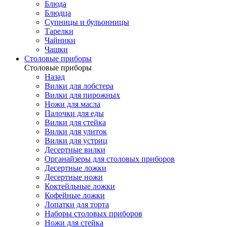
Блюда
Блюдца
Супницы и бульонницы
Тарелки
Чайники
Чашки
Cтоловые приборы
Cтоловые приборы
Назад
Вилки для лобстера
Вилки для пирожных
Ножи для масла
Палочки для еды
Вилки для стейка
Вилки для улиток
Вилки для устриц
Десертные вилки
Органайзеры для столовых приборов
Десертные ложки
Десертные ножи
Коктейльные ложки
Кофейные ложки
Лопатки для торта
Наборы столовых приборов
Ножи для стейка