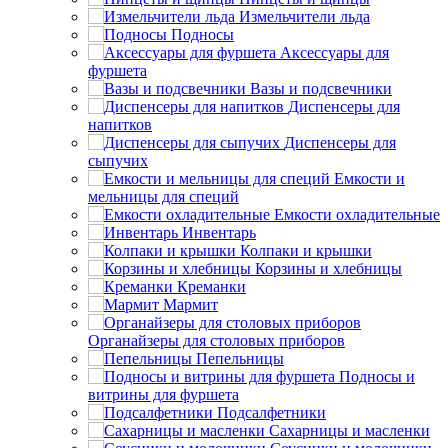
Измельчители льда
Подносы
Аксессуары для
фуршета
Вазы и подсвечники
Диспенсеры для
напитков
Диспенсеры для
сыпучих
Емкости и
мельницы для специй
Емкости охладительные
Инвентарь
Колпаки и крышки
Корзины и хлебницы
Креманки
Мармит
Органайзеры для столовых приборов
Пепельницы
Подносы и
витрины для фуршета
Подсалфетники
Сахарницы и масленки