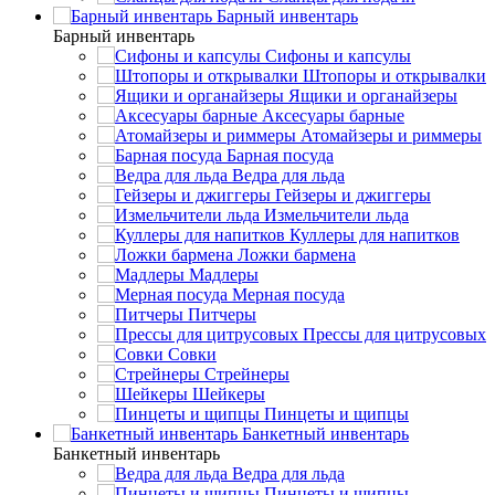
Барный инвентарь
Барный инвентарь
Сифоны и капсулы
Штопоры и открывалки
Ящики и органайзеры
Аксесуары барные
Атомайзеры и риммеры
Барная посуда
Ведра для льда
Гейзеры и джиггеры
Измельчители льда
Куллеры для напитков
Ложки бармена
Мадлеры
Мерная посуда
Питчеры
Прессы для цитрусовых
Совки
Стрейнеры
Шейкеры
Пинцеты и щипцы
Банкетный инвентарь
Банкетный инвентарь
Ведра для льда
Пинцеты и щипцы