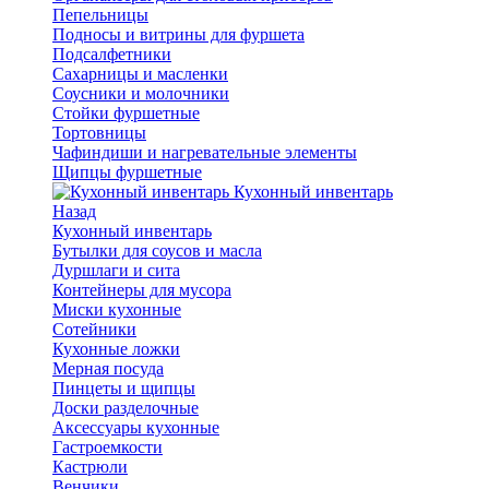
Пепельницы
Подносы и витрины для фуршета
Подсалфетники
Сахарницы и масленки
Соусники и молочники
Стойки фуршетные
Тортовницы
Чафиндиши и нагревательные элементы
Щипцы фуршетные
Кухонный инвентарь
Назад
Кухонный инвентарь
Бутылки для соусов и масла
Дуршлаги и сита
Контейнеры для мусора
Миски кухонные
Сотейники
Кухонные ложки
Мерная посуда
Пинцеты и щипцы
Доски разделочные
Аксессуары кухонные
Гастроемкости
Кастрюли
Венчики