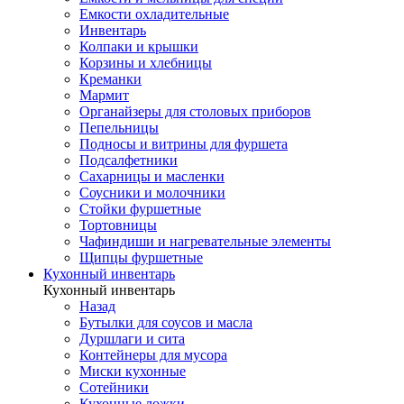
Емкости охладительные
Инвентарь
Колпаки и крышки
Корзины и хлебницы
Креманки
Мармит
Органайзеры для столовых приборов
Пепельницы
Подносы и витрины для фуршета
Подсалфетники
Сахарницы и масленки
Соусники и молочники
Стойки фуршетные
Тортовницы
Чафиндиши и нагревательные элементы
Щипцы фуршетные
Кухонный инвентарь
Кухонный инвентарь
Назад
Бутылки для соусов и масла
Дуршлаги и сита
Контейнеры для мусора
Миски кухонные
Сотейники
Кухонные ложки