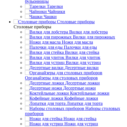
бульонницы
Тарелки
Чайники
Чашки
Cтоловые приборы
Cтоловые приборы
Вилки для лобстера
Вилки для пирожных
Ножи для масла
Палочки для еды
Вилки для стейка
Вилки для улиток
Вилки для устриц
Десертные вилки
Органайзеры для столовых приборов
Десертные ложки
Десертные ножи
Коктейльные ложки
Кофейные ложки
Лопатки для торта
Наборы столовых
приборов
Ножи для стейка
Ножи для устриц