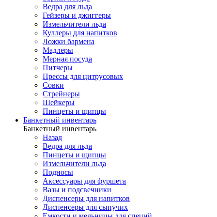
Ведра для льда
Гейзеры и джиггеры
Измельчители льда
Куллеры для напитков
Ложки бармена
Мадлеры
Мерная посуда
Питчеры
Прессы для цитрусовых
Совки
Стрейнеры
Шейкеры
Пинцеты и щипцы
Банкетный инвентарь
Банкетный инвентарь
Назад
Ведра для льда
Пинцеты и щипцы
Измельчители льда
Подносы
Аксессуары для фуршета
Вазы и подсвечники
Диспенсеры для напитков
Диспенсеры для сыпучих
Емкости и мельницы для специй