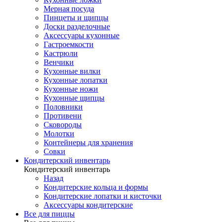
Мерная посуда
Пинцеты и щипцы
Доски разделочные
Аксессуары кухонные
Гастроемкости
Кастрюли
Венчики
Кухонные вилки
Кухонные лопатки
Кухонные ножи
Кухонные щипцы
Половники
Противени
Сковороды
Молотки
Контейнеры для хранения
Совки
Кондитерский инвентарь
Кондитерский инвентарь
Назад
Кондитерские кольца и формы
Кондитерские лопатки и кисточки
Аксессуары кондитерские
Все для пиццы