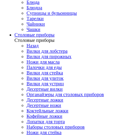
Блюда
Блюдца
Супницы и бульонницы
Тарелки
Чайники
Чашки
Cтоловые приборы
Cтоловые приборы
Назад
Вилки для лобстера
Вилки для пирожных
Ножи для масла
Палочки для еды
Вилки для стейка
Вилки для улиток
Вилки для устриц
Десертные вилки
Органайзеры для столовых приборов
Десертные ложки
Десертные ножи
Коктейльные ложки
Кофейные ложки
Лопатки для торта
Наборы столовых приборов
Ножи для стейка