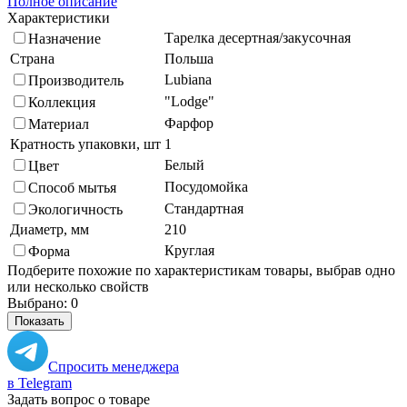
Полное описание
Характеристики
Тарелка десертная/закусочная
Назначение
Страна
Польша
Lubiana
Производитель
"Lodge"
Коллекция
Фарфор
Материал
Кратность упаковки, шт
1
Белый
Цвет
Посудомойка
Способ мытья
Стандартная
Экологичность
Диаметр, мм
210
Круглая
Форма
Подберите похожие по характеристикам товары, выбрав одно
или несколько свойств
Выбрано:
0
Показать
Спросить менеджера
в Telegram
Задать вопрос о товаре