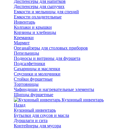
Диспенсеры для напитков
Диспенсеры для сыпучих
Емкости и мельницы для специй
Емкости охладительные
Инвентарь
Колпаки и крышки
Корзины и хлебницы
Креманки
Мармит
Органайзеры для столовых приборов
Пепельницы
Подносы и витрины для фуршета
Подсалфетники
Сахарницы и масленки
Соусники и молочники
Стойки фуршетные
Тортовницы
Чафиндиши и нагревательные элементы
Щипцы фуршетные
Кухонный инвентарь
Назад
Кухонный инвентарь
Бутылки для соусов и масла
Дуршлаги и сита
Контейнеры для мусора