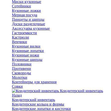
Миски кухонные
Сотейники
Кухонные ложки
Мерная посуда
Пинцеты и щипцы
Доски разделочные
Аксессуары кухонные
Гастроемкости
Кастрюли
Венчики
Кухонные вилки
Кухонные лопатки
Кухонные ножи
Кухонные щипцы
Половники
Противени
Сковороды
Молотки
Контейнеры для хранения
Совки
Кондитерский инвентарь
Назад
Кондитерский инвентарь
Кондитерские кольца и формы
Кондитерские лопатки и кисточки