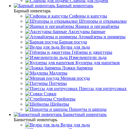
Сланцы для подачи
Барный инвентарь
Барный инвентарь
Сифоны и капсулы
Штопоры и открывалки
Ящики и органайзеры
Аксесуары барные
Атомайзеры и риммеры
Барная посуда
Ведра для льда
Гейзеры и джиггеры
Измельчители льда
Куллеры для напитков
Ложки бармена
Мадлеры
Мерная посуда
Питчеры
Прессы для цитрусовых
Совки
Стрейнеры
Шейкеры
Пинцеты и щипцы
Банкетный инвентарь
Банкетный инвентарь
Ведра для льда