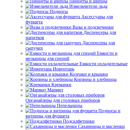
Пинцеты и щипцы
Измельчители льда
Подносы
Аксессуары для
фуршета
Вазы и подсвечники
Диспенсеры для
напитков
Диспенсеры для
сыпучих
Емкости и
мельницы для специй
Емкости охладительные
Инвентарь
Колпаки и крышки
Корзины и хлебницы
Креманки
Мармит
Органайзеры для столовых приборов
Пепельницы
Подносы и
витрины для фуршета
Подсалфетники
Сахарницы и масленки