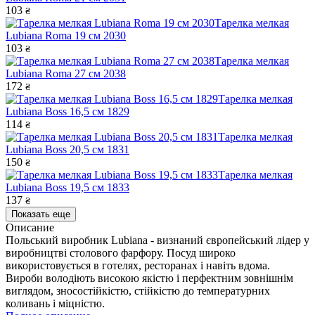
103
₴
Тарелка мелкая
Lubiana Roma 19 см 2030
103
₴
Тарелка мелкая
Lubiana Roma 27 см 2038
172
₴
Тарелка мелкая
Lubiana Boss 16,5 см 1829
114
₴
Тарелка мелкая
Lubiana Boss 20,5 см 1831
150
₴
Тарелка мелкая
Lubiana Boss 19,5 см 1833
137
₴
Показать еще
Описание
Польський виробник Lubiana - визнаний європейський лідер у
виробництві столового фарфору. Посуд широко
використовується в готелях, ресторанах і навіть вдома.
Вироби володіють високою якістю і перфектним зовнішнім
виглядом, зносостійкістю, стійкістю до температурних
коливань і міцністю.