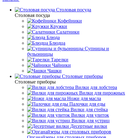
Столовая посуда
Столовая посуда
Кофейники
Кружки
Салатники
Блюда
Блюдца
Супницы и
бульонницы
Тарелки
Чайники
Чашки
Cтоловые приборы
Cтоловые приборы
Вилки для лобстера
Вилки для пирожных
Ножи для масла
Палочки для еды
Вилки для стейка
Вилки для улиток
Вилки для устриц
Десертные вилки
Органайзеры для столовых приборов