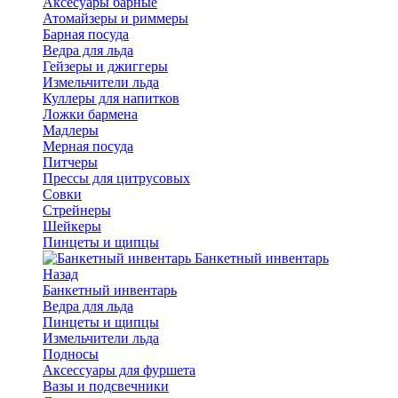
Аксесуары барные
Атомайзеры и риммеры
Барная посуда
Ведра для льда
Гейзеры и джиггеры
Измельчители льда
Куллеры для напитков
Ложки бармена
Мадлеры
Мерная посуда
Питчеры
Прессы для цитрусовых
Совки
Стрейнеры
Шейкеры
Пинцеты и щипцы
Банкетный инвентарь
Назад
Банкетный инвентарь
Ведра для льда
Пинцеты и щипцы
Измельчители льда
Подносы
Аксессуары для фуршета
Вазы и подсвечники