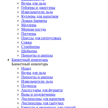
Ведра для льда
Гейзеры и джиггеры
Измельчители льда
Куллеры для напитков
Ложки бармена
Мадлеры
Мерная посуда
Питчеры
Прессы для цитрусовых
Совки
Стрейнеры
Шейкеры
Пинцеты и щипцы
Банкетный инвентарь
Банкетный инвентарь
Назад
Ведра для льда
Пинцеты и щипцы
Измельчители льда
Подносы
Аксессуары для фуршета
Вазы и подсвечники
Диспенсеры для напитков
Диспенсеры для сыпучих
Емкости и мельницы для специй