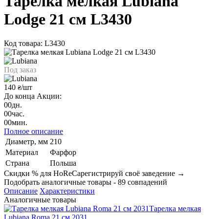
Тарелка мелкая Lubiana
Lodge 21 см L3430
Код товара: L3430
Под заказ
140
/шт
₴
До конца Акции:
00
дн.
00
час.
00
мин.
Полное описание
Диаметр, мм
210
Материал
Фарфор
Страна
Польша
Скидки % для HoReCa
регистрируй своё заведение →
Подобрать аналогичные товары - 89 совпадений
Описание
Характеристики
Аналогичные товары
Тарелка мелкая
Lubiana Roma 21 см 2031