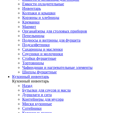
Емкости охладительные
Инвентарь
Колпаки и крышки
Корзины и хлебницы
Креманки
Мармит
Органайзеры для столовых приборов
Пепельницы
Подносы и витрины для фуршета
Подсалфетники
Сахарницы и масленки
Соусники и молочники
Стойки фуршетные
Тортовницы
Чафиндиши и нагревательные элементы
Щипцы фуршетные
Кухонный инвентарь
Кухонный инвентарь
Назад
Бутылки для соусов и масла
Дуршлаги и сита
Контейнеры для мусора
Миски кухонные
Сотейники
Кухонные ложки