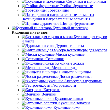
Соусники и молочники
Стойки фуршетные
Тортовницы
Чафиндиши и нагревательные элементы
Щипцы фуршетные
Кухонный инвентарь
Кухонный инвентарь
Бутылки для соусов
и масла
Дуршлаги и сита
Контейнеры для мусора
Миски кухонные
Сотейники
Кухонные ложки
Мерная посуда
Пинцеты и щипцы
Доски разделочные
Аксессуары кухонные
Гастроемкости
Кастрюли
Венчики
Кухонные вилки
Кухонные лопатки
Кухонные ножи