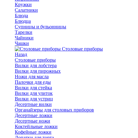
Кружки
Салатники
Блюда
Блюдца
Супницы и бульонницы
Тарелки
Чайники
Чашки
Cтоловые приборы
Назад
Cтоловые приборы
Вилки для лобстера
Вилки для пирожных
Ножи для масла
Палочки для еды
Вилки для стейка
Вилки для улиток
Вилки для устриц
Десертные вилки
Органайзеры для столовых приборов
Десертные ложки
Десертные ножи
Коктейльные ложки
Кофейные ложки
Лопатки для торта