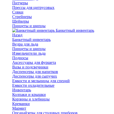
Питчеры
Прессы для цитрусовых
Совки
Стрейнеры
Шейкеры
Пинцеты и щипцы
Банкетный инвентарь
Назад
Банкетный инвентарь
Ведра для льда
Пинцеты и щипцы
Измельчители льда
Подносы
Аксессуары для фуршета
Вазы и подсвечники
Диспенсеры для напитков
Диспенсеры для сыпучих
Емкости и мельницы для специй
Емкости охладительные
Инвентарь
Колпаки и крышки
Корзины и хлебницы
Креманки
Мармит
Органайзеры для столовых приборов