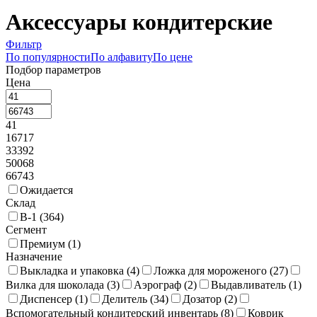
Аксессуары кондитерские
Фильтр
По популярности
По алфавиту
По цене
Подбор параметров
Цена
41
16717
33392
50068
66743
Ожидается
Склад
В-1 (
364
)
Сегмент
Премиум (
1
)
Назначение
Выкладка и упаковка (
4
)
Ложка для мороженого (
27
)
Вилка для шоколада (
3
)
Аэрограф (
2
)
Выдавливатель (
1
)
Диспенсер (
1
)
Делитель (
34
)
Дозатор (
2
)
Вспомогательный кондитерский инвентарь (
8
)
Коврик