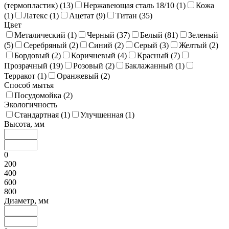
(термопластик) (
13
)
Нержавеющая сталь 18/10 (
1
)
Кожа
(
1
)
Латекс (
1
)
Ацетат (
9
)
Титан (
35
)
Цвет
Металический (
1
)
Черный (
37
)
Белый (
81
)
Зеленый
(
5
)
Серебряный (
2
)
Синий (
2
)
Серый (
3
)
Желтый (
2
)
Бордовый (
2
)
Коричневый (
4
)
Красный (
7
)
Прозрачный (
19
)
Розовый (
2
)
Баклажанный (
1
)
Терракот (
1
)
Оранжевый (
2
)
Способ мытья
Посудомойка (
2
)
Экологичность
Стандартная (
1
)
Улучшенная (
1
)
Высота, мм
0
200
400
600
800
Диаметр, мм