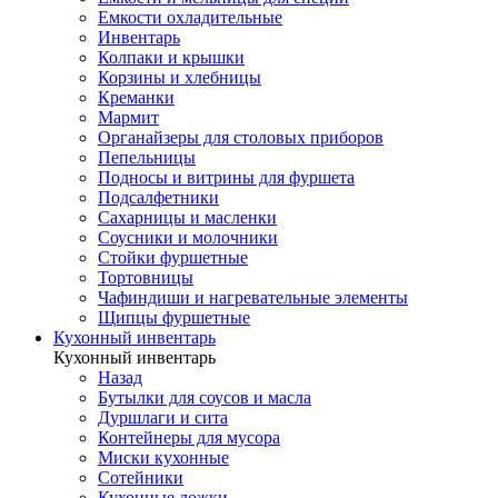
Емкости охладительные
Инвентарь
Колпаки и крышки
Корзины и хлебницы
Креманки
Мармит
Органайзеры для столовых приборов
Пепельницы
Подносы и витрины для фуршета
Подсалфетники
Сахарницы и масленки
Соусники и молочники
Стойки фуршетные
Тортовницы
Чафиндиши и нагревательные элементы
Щипцы фуршетные
Кухонный инвентарь
Кухонный инвентарь
Назад
Бутылки для соусов и масла
Дуршлаги и сита
Контейнеры для мусора
Миски кухонные
Сотейники
Кухонные ложки