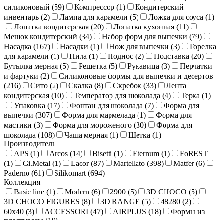
силиконовый (
59
)
Компрессор (
1
)
Кондитерский
инвентарь (
2
)
Лампа для карамели (
5
)
Ложка для соуса (
1
)
Лопатка кондитерская (
20
)
Лопатка кухонная (
11
)
Мешок кондитерский (
34
)
Набор форм для выпечки (
79
)
Насадка (
167
)
Насадки (
1
)
Нож для выпечки (
3
)
Горелка
для карамели (
1
)
Пила (
1
)
Поднос (
2
)
Подставка (
20
)
Бутылка мерная (
5
)
Решетка (
5
)
Рукавица (
3
)
Перчатки
и фартуки (
2
)
Силиконовые формы для выпечки и десертов
(
216
)
Сито (
2
)
Скалка (
8
)
Скребок (
33
)
Лента
кондитерская (
10
)
Температор для шоколада (
4
)
Терка (
1
)
Упаковка (
17
)
Фонтан для шоколада (
7
)
Форма для
выпечки (
307
)
Форма для мармелада (
1
)
Форма для
мастики (
3
)
Форма для мороженого (
30
)
Форма для
шоколада (
108
)
Чаша мерная (
1
)
Щетка (
1
)
Производитель
APS (
1
)
Arcos (
14
)
Bisetti (
1
)
Eternum (
1
)
FoREST
(
1
)
Gi.Metal (
1
)
Lacor (
87
)
Martellato (
398
)
Matfer (
6
)
Paderno (
61
)
Silikomart (
694
)
Коллекция
Basic line (
1
)
Modern (
6
)
2900 (
5
)
3D CHOCO (
5
)
3D CHOCO FIGURES (
8
)
3D RANGE (
5
)
48280 (
2
)
60x40 (
3
)
ACCESSORI (
47
)
AIRPLUS (
18
)
Формы из