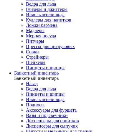
Ведра для льда
Гейзеры и джиггеры
Измельчители льда
Куллеры для напитков
Ложки бармена
Мадлеры
Мерная посуда
Питчеры
Прессы для цитрусовых
Совки
Стрейнеры
Шейкеры
Пинцеты и щипцы
Банкетный инвентарь
Банкетный инвентарь
Назад
Ведра для льда
Пинцеты и щипцы
Измельчители льда
Подносы
Аксессуары для фуршета
Вазы и подсвечники
Диспенсеры для напитков
Диспенсеры для сыпучих
Емкости и мельницы для специй