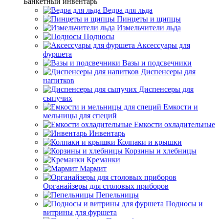
Банкетный инвентарь
Ведра для льда
Пинцеты и щипцы
Измельчители льда
Подносы
Аксессуары для
фуршета
Вазы и подсвечники
Диспенсеры для
напитков
Диспенсеры для
сыпучих
Емкости и
мельницы для специй
Емкости охладительные
Инвентарь
Колпаки и крышки
Корзины и хлебницы
Креманки
Мармит
Органайзеры для столовых приборов
Пепельницы
Подносы и
витрины для фуршета