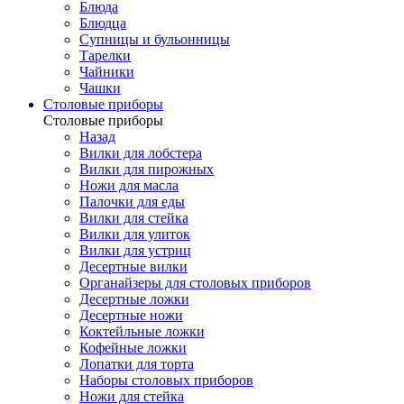
Блюда
Блюдца
Супницы и бульонницы
Тарелки
Чайники
Чашки
Cтоловые приборы
Cтоловые приборы
Назад
Вилки для лобстера
Вилки для пирожных
Ножи для масла
Палочки для еды
Вилки для стейка
Вилки для улиток
Вилки для устриц
Десертные вилки
Органайзеры для столовых приборов
Десертные ложки
Десертные ножи
Коктейльные ложки
Кофейные ложки
Лопатки для торта
Наборы столовых приборов
Ножи для стейка