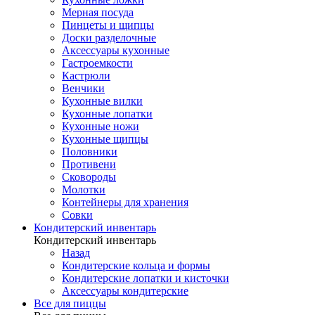
Мерная посуда
Пинцеты и щипцы
Доски разделочные
Аксессуары кухонные
Гастроемкости
Кастрюли
Венчики
Кухонные вилки
Кухонные лопатки
Кухонные ножи
Кухонные щипцы
Половники
Противени
Сковороды
Молотки
Контейнеры для хранения
Совки
Кондитерский инвентарь
Кондитерский инвентарь
Назад
Кондитерские кольца и формы
Кондитерские лопатки и кисточки
Аксессуары кондитерские
Все для пиццы