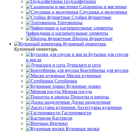
Подсалфетники
Сахарницы и масленки
Соусники и молочники
Стойки фуршетные
Тортовницы
Чафиндиши и нагревательные элементы
Щипцы фуршетные
Кухонный инвентарь
Кухонный инвентарь
Бутылки для соусов
и масла
Дуршлаги и сита
Контейнеры для мусора
Миски кухонные
Сотейники
Кухонные ложки
Мерная посуда
Пинцеты и щипцы
Доски разделочные
Аксессуары кухонные
Гастроемкости
Кастрюли
Венчики
Кухонные вилки