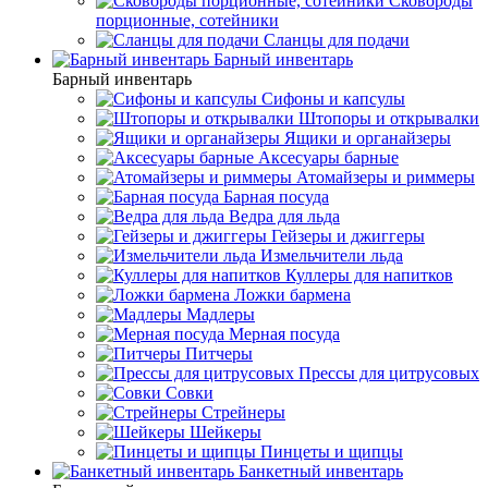
Сковороды
порционные, сотейники
Сланцы для подачи
Барный инвентарь
Барный инвентарь
Сифоны и капсулы
Штопоры и открывалки
Ящики и органайзеры
Аксесуары барные
Атомайзеры и риммеры
Барная посуда
Ведра для льда
Гейзеры и джиггеры
Измельчители льда
Куллеры для напитков
Ложки бармена
Мадлеры
Мерная посуда
Питчеры
Прессы для цитрусовых
Совки
Стрейнеры
Шейкеры
Пинцеты и щипцы
Банкетный инвентарь