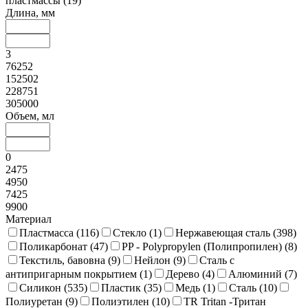
пластмассы (
19
)
Длина, мм
3
76252
152502
228751
305000
Объем, мл
0
2475
4950
7425
9900
Материал
Пластмасса (
116
)
Стекло (
1
)
Нержавеющая сталь (
398
)
Поликарбонат (
47
)
PP - Polypropylen (Полипропилен) (
8
)
Текстиль, бавовна (
9
)
Нейлон (
9
)
Сталь с
антипригарным покрытием (
1
)
Дерево (
4
)
Алюминий (
7
)
Силикон (
535
)
Пластик (
35
)
Медь (
1
)
Сталь (
10
)
Полиуретан (
9
)
Полиэтилен (
10
)
TR Tritan -Тритан