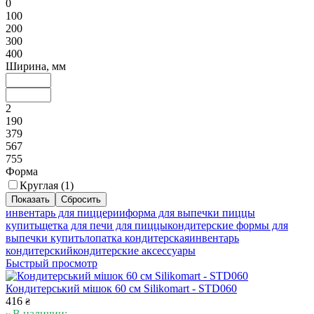
0
100
200
300
400
Ширина, мм
2
190
379
567
755
Форма
Круглая (
1
)
инвентарь для пиццерии
форма для выпечки пиццы
купить
щетка для печи для пиццы
кондитерские формы для
выпечки купить
лопатка кондитерская
инвентарь
кондитерский
кондитерские аксессуары
Быстрый просмотр
Кондитерський мішок 60 см Silikomart - STD060
416
₴
В наличии: