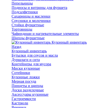
Пепельницы
Подносы и витрины для фуршета
Подсалфетники
Сахарницы и масленки
Соусники и молочники
Стойки фуршетные
Тортовницы
Чафиндиши и нагревательные элементы
Щипцы фуршетные
Кухонный инвентарь
Назад
Кухонный инвентарь
Бутылки для соусов и масла
Дуршлаги и сита
Контейнеры для мусора
Миски кухонные
Сотейники
Кухонные ложки
Мерная посуда
Пинцеты и щипцы
Доски разделочные
Аксессуары кухонные
Гастроемкости
Кастрюли
Венчики