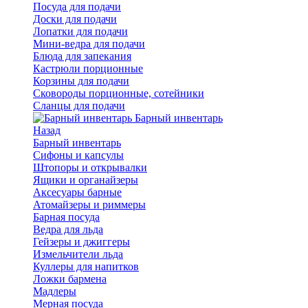
Посуда для подачи
Доски для подачи
Лопатки для подачи
Мини-ведра для подачи
Блюда для запекания
Кастрюли порционные
Корзины для подачи
Сковороды порционные, сотейники
Сланцы для подачи
Барный инвентарь
Назад
Барный инвентарь
Сифоны и капсулы
Штопоры и открывалки
Ящики и органайзеры
Аксесуары барные
Атомайзеры и риммеры
Барная посуда
Ведра для льда
Гейзеры и джиггеры
Измельчители льда
Куллеры для напитков
Ложки бармена
Мадлеры
Мерная посуда