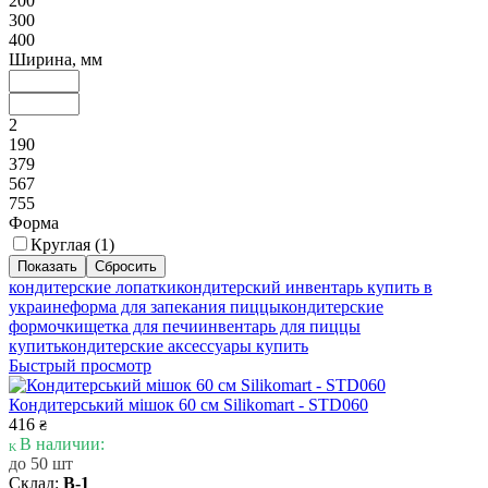
200
300
400
Ширина, мм
2
190
379
567
755
Форма
Круглая (
1
)
кондитерские лопатки
кондитерский инвентарь купить в
украине
форма для запекания пиццы
кондитерские
формочки
щетка для печи
инвентарь для пиццы
купить
кондитерские аксессуары купить
Быстрый просмотр
Кондитерський мішок 60 см Silikomart - STD060
416
₴
В наличии:
до 50 шт
Склад:
В-1