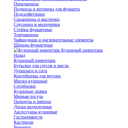
Пепельницы
Подносы и витрины для фуршета
Подсалфетники
Сахарницы и масленки
Соусники и молочники
Стойки фуршетные
Тортовницы
Чафиндиши и нагревательные элементы
Щипцы фуршетные
Кухонный инвентарь
Назад
Кухонный инвентарь
Бутылки для соусов и масла
Дуршлаги и сита
Контейнеры для мусора
Миски кухонные
Сотейники
Кухонные ложки
Мерная посуда
Пинцеты и щипцы
Доски разделочные
Аксессуары кухонные
Гастроемкости
Кастрюли
Венчики