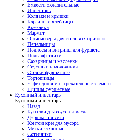
Емкости охладительные
Инвентарь
Колпаки и крышки
Корзины и хлебницы
Креманки
Мармит
Органайзеры для столовых приборов
Пепельницы
Подносы и витрины для фуршета
Подсалфетники
Сахарницы и масленки
Соусники и молочники
Стойки фуршетные
Тортовницы
Чафиндиши и нагревательные элементы
Щипцы фуршетные
Кухонный инвентарь
Кухонный инвентарь
Назад
Бутылки для соусов и масла
Дуршлаги и сита
Контейнеры для мусора
Миски кухонные
Сотейники
Кухонные ложки