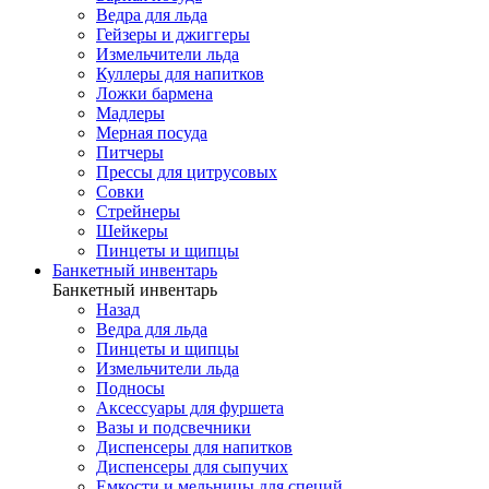
Ведра для льда
Гейзеры и джиггеры
Измельчители льда
Куллеры для напитков
Ложки бармена
Мадлеры
Мерная посуда
Питчеры
Прессы для цитрусовых
Совки
Стрейнеры
Шейкеры
Пинцеты и щипцы
Банкетный инвентарь
Банкетный инвентарь
Назад
Ведра для льда
Пинцеты и щипцы
Измельчители льда
Подносы
Аксессуары для фуршета
Вазы и подсвечники
Диспенсеры для напитков
Диспенсеры для сыпучих
Емкости и мельницы для специй