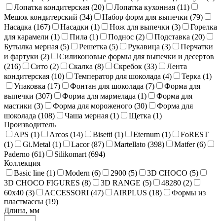
Лопатка кондитерская (
20
)
Лопатка кухонная (
11
)
Мешок кондитерский (
34
)
Набор форм для выпечки (
79
)
Насадка (
167
)
Насадки (
1
)
Нож для выпечки (
3
)
Горелка
для карамели (
1
)
Пила (
1
)
Поднос (
2
)
Подставка (
20
)
Бутылка мерная (
5
)
Решетка (
5
)
Рукавица (
3
)
Перчатки
и фартуки (
2
)
Силиконовые формы для выпечки и десертов
(
216
)
Сито (
2
)
Скалка (
8
)
Скребок (
33
)
Лента
кондитерская (
10
)
Температор для шоколада (
4
)
Терка (
1
)
Упаковка (
17
)
Фонтан для шоколада (
7
)
Форма для
выпечки (
307
)
Форма для мармелада (
1
)
Форма для
мастики (
3
)
Форма для мороженого (
30
)
Форма для
шоколада (
108
)
Чаша мерная (
1
)
Щетка (
1
)
Производитель
APS (
1
)
Arcos (
14
)
Bisetti (
1
)
Eternum (
1
)
FoREST
(
1
)
Gi.Metal (
1
)
Lacor (
87
)
Martellato (
398
)
Matfer (
6
)
Paderno (
61
)
Silikomart (
694
)
Коллекция
Basic line (
1
)
Modern (
6
)
2900 (
5
)
3D CHOCO (
5
)
3D CHOCO FIGURES (
8
)
3D RANGE (
5
)
48280 (
2
)
60x40 (
3
)
ACCESSORI (
47
)
AIRPLUS (
18
)
Формы из
пластмассы (
19
)
Длина, мм