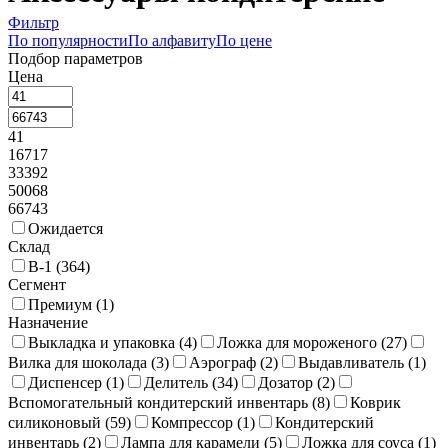
Фильтр
По популярности
По алфавиту
По цене
Подбор параметров
Цена
41
16717
33392
50068
66743
Ожидается
Склад
В-1 (
364
)
Сегмент
Премиум (
1
)
Назначение
Выкладка и упаковка (
4
)
Ложка для мороженого (
27
)
Вилка для шоколада (
3
)
Аэрограф (
2
)
Выдавливатель (
1
)
Диспенсер (
1
)
Делитель (
34
)
Дозатор (
2
)
Вспомогательный кондитерский инвентарь (
8
)
Коврик
силиконовый (
59
)
Компрессор (
1
)
Кондитерский
инвентарь (
2
)
Лампа для карамели (
5
)
Ложка для соуса (
1
)