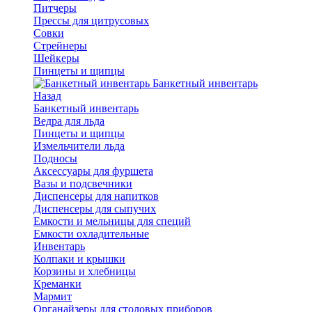
Питчеры
Прессы для цитрусовых
Совки
Стрейнеры
Шейкеры
Пинцеты и щипцы
Банкетный инвентарь
Назад
Банкетный инвентарь
Ведра для льда
Пинцеты и щипцы
Измельчители льда
Подносы
Аксессуары для фуршета
Вазы и подсвечники
Диспенсеры для напитков
Диспенсеры для сыпучих
Емкости и мельницы для специй
Емкости охладительные
Инвентарь
Колпаки и крышки
Корзины и хлебницы
Креманки
Мармит
Органайзеры для столовых приборов