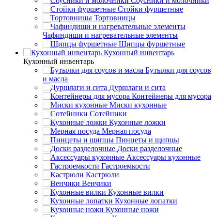
Соусники и молочники
Стойки фуршетные
Тортовницы
Чафиндиши и нагревательные элементы
Щипцы фуршетные
Кухонный инвентарь
Кухонный инвентарь
Бутылки для соусов
и масла
Дуршлаги и сита
Контейнеры для мусора
Миски кухонные
Сотейники
Кухонные ложки
Мерная посуда
Пинцеты и щипцы
Доски разделочные
Аксессуары кухонные
Гастроемкости
Кастрюли
Венчики
Кухонные вилки
Кухонные лопатки
Кухонные ножи