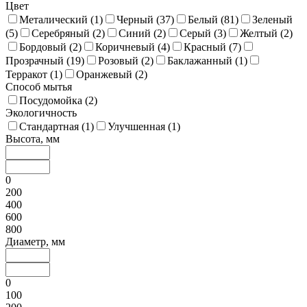
Цвет
Металический (
1
)
Черный (
37
)
Белый (
81
)
Зеленый
(
5
)
Серебряный (
2
)
Синий (
2
)
Серый (
3
)
Желтый (
2
)
Бордовый (
2
)
Коричневый (
4
)
Красный (
7
)
Прозрачный (
19
)
Розовый (
2
)
Баклажанный (
1
)
Терракот (
1
)
Оранжевый (
2
)
Способ мытья
Посудомойка (
2
)
Экологичность
Стандартная (
1
)
Улучшенная (
1
)
Высота, мм
0
200
400
600
800
Диаметр, мм
0
100