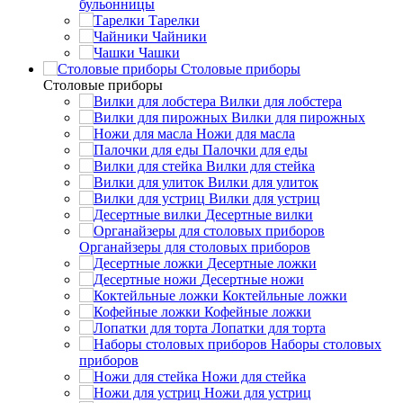
бульонницы
Тарелки
Чайники
Чашки
Cтоловые приборы
Cтоловые приборы
Вилки для лобстера
Вилки для пирожных
Ножи для масла
Палочки для еды
Вилки для стейка
Вилки для улиток
Вилки для устриц
Десертные вилки
Органайзеры для столовых приборов
Десертные ложки
Десертные ножи
Коктейльные ложки
Кофейные ложки
Лопатки для торта
Наборы столовых
приборов
Ножи для стейка
Ножи для устриц