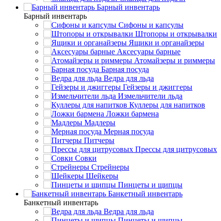
Барный инвентарь
Барный инвентарь
Сифоны и капсулы
Штопоры и открывалки
Ящики и органайзеры
Аксесуары барные
Атомайзеры и риммеры
Барная посуда
Ведра для льда
Гейзеры и джиггеры
Измельчители льда
Куллеры для напитков
Ложки бармена
Мадлеры
Мерная посуда
Питчеры
Прессы для цитрусовых
Совки
Стрейнеры
Шейкеры
Пинцеты и щипцы
Банкетный инвентарь
Банкетный инвентарь
Ведра для льда
Пинцеты и щипцы