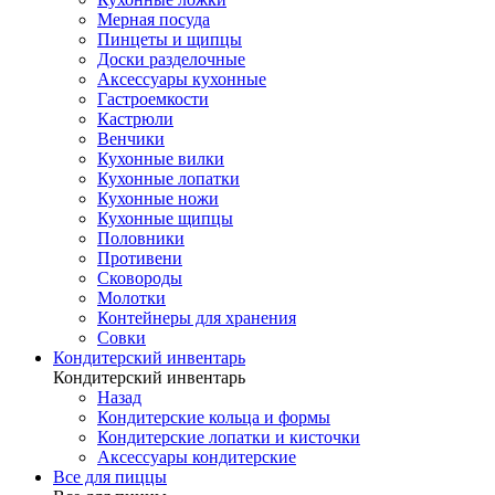
Мерная посуда
Пинцеты и щипцы
Доски разделочные
Аксессуары кухонные
Гастроемкости
Кастрюли
Венчики
Кухонные вилки
Кухонные лопатки
Кухонные ножи
Кухонные щипцы
Половники
Противени
Сковороды
Молотки
Контейнеры для хранения
Совки
Кондитерский инвентарь
Кондитерский инвентарь
Назад
Кондитерские кольца и формы
Кондитерские лопатки и кисточки
Аксессуары кондитерские
Все для пиццы