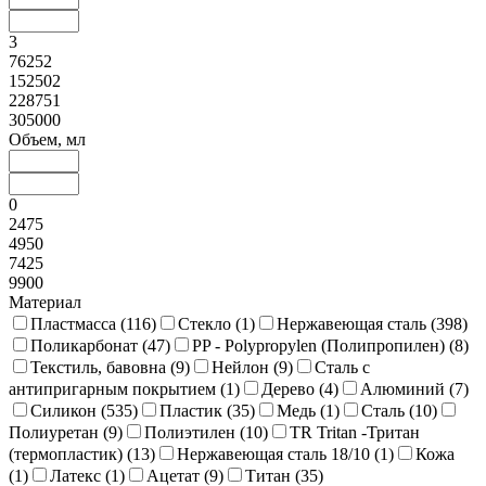
3
76252
152502
228751
305000
Объем, мл
0
2475
4950
7425
9900
Материал
Пластмасса (
116
)
Стекло (
1
)
Нержавеющая сталь (
398
)
Поликарбонат (
47
)
PP - Polypropylen (Полипропилен) (
8
)
Текстиль, бавовна (
9
)
Нейлон (
9
)
Сталь с
антипригарным покрытием (
1
)
Дерево (
4
)
Алюминий (
7
)
Силикон (
535
)
Пластик (
35
)
Медь (
1
)
Сталь (
10
)
Полиуретан (
9
)
Полиэтилен (
10
)
TR Tritan -Тритан
(термопластик) (
13
)
Нержавеющая сталь 18/10 (
1
)
Кожа
(
1
)
Латекс (
1
)
Ацетат (
9
)
Титан (
35
)