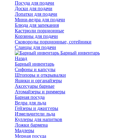
Посуда для подачи
Доски для подачи
Лопатки для подачи
Мини-ведра для подачи
Блюда для запекания
Кастрюли порционные
Корзины для подачи
Сковороды порционные, сотейники
Сланцы для подачи
Барный инвентарь
Назад
Барный инвентарь
Сифоны и капсулы
Штопоры и открывалки
Ящики и органайзеры
Аксесуары барные
Атомайзеры и риммеры
Барная посуда
Ведра для льда
Гейзеры и джиггеры
Измельчители льда
Куллеры для напитков
Ложки бармена
Мадлеры
Мерная посуда