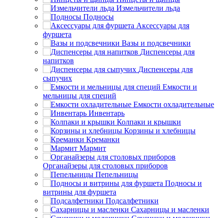
Измельчители льда
Подносы
Аксессуары для
фуршета
Вазы и подсвечники
Диспенсеры для
напитков
Диспенсеры для
сыпучих
Емкости и
мельницы для специй
Емкости охладительные
Инвентарь
Колпаки и крышки
Корзины и хлебницы
Креманки
Мармит
Органайзеры для столовых приборов
Пепельницы
Подносы и
витрины для фуршета
Подсалфетники
Сахарницы и масленки