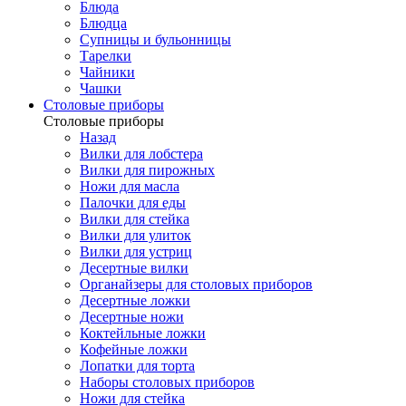
Блюда
Блюдца
Супницы и бульонницы
Тарелки
Чайники
Чашки
Cтоловые приборы
Cтоловые приборы
Назад
Вилки для лобстера
Вилки для пирожных
Ножи для масла
Палочки для еды
Вилки для стейка
Вилки для улиток
Вилки для устриц
Десертные вилки
Органайзеры для столовых приборов
Десертные ложки
Десертные ножи
Коктейльные ложки
Кофейные ложки
Лопатки для торта
Наборы столовых приборов
Ножи для стейка