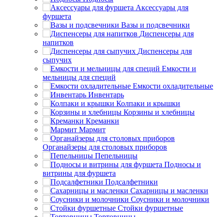
Аксессуары для
фуршета
Вазы и подсвечники
Диспенсеры для
напитков
Диспенсеры для
сыпучих
Емкости и
мельницы для специй
Емкости охладительные
Инвентарь
Колпаки и крышки
Корзины и хлебницы
Креманки
Мармит
Органайзеры для столовых приборов
Пепельницы
Подносы и
витрины для фуршета
Подсалфетники
Сахарницы и масленки
Соусники и молочники
Стойки фуршетные
Тортовницы