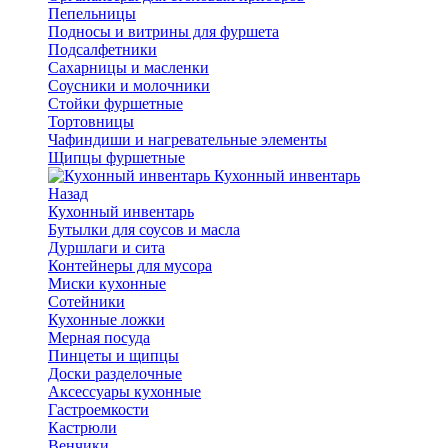
Пепельницы
Подносы и витрины для фуршета
Подсалфетники
Сахарницы и масленки
Соусники и молочники
Стойки фуршетные
Тортовницы
Чафиндиши и нагревательные элементы
Щипцы фуршетные
Кухонный инвентарь
Назад
Кухонный инвентарь
Бутылки для соусов и масла
Дуршлаги и сита
Контейнеры для мусора
Миски кухонные
Сотейники
Кухонные ложки
Мерная посуда
Пинцеты и щипцы
Доски разделочные
Аксессуары кухонные
Гастроемкости
Кастрюли
Венчики