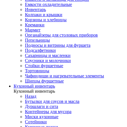
Емкости охладительные
Инвентарь
Колпаки и крышки
Корзины и хлебницы
Креманки
Мармит
Органайзеры для столовых приборов
Пепельницы
Подносы и витрины для фуршета
Подсалфетники
Сахарницы и масленки
Соусники и молочники
Стойки фуршетные
Тортовницы
Чафиндиши и нагревательные элементы
Щипцы фуршетные
Кухонный инвентарь
Кухонный инвентарь
Назад
Бутылки для соусов и масла
Дуршлаги и сита
Контейнеры для мусора
Миски кухонные
Сотейники
Кухонные ложки