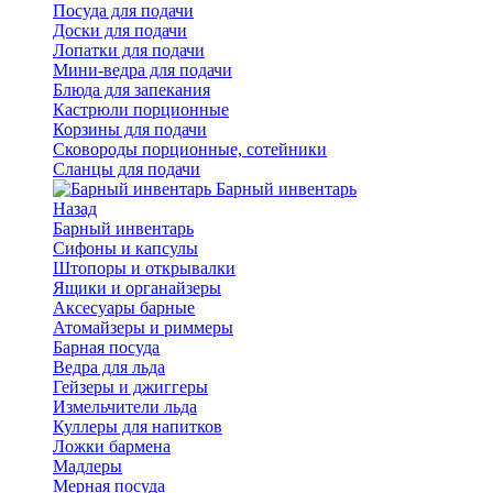
Посуда для подачи
Доски для подачи
Лопатки для подачи
Мини-ведра для подачи
Блюда для запекания
Кастрюли порционные
Корзины для подачи
Сковороды порционные, сотейники
Сланцы для подачи
Барный инвентарь
Назад
Барный инвентарь
Сифоны и капсулы
Штопоры и открывалки
Ящики и органайзеры
Аксесуары барные
Атомайзеры и риммеры
Барная посуда
Ведра для льда
Гейзеры и джиггеры
Измельчители льда
Куллеры для напитков
Ложки бармена
Мадлеры
Мерная посуда