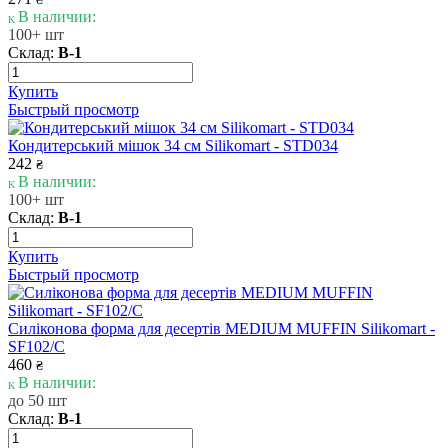
В наличии:
100+ шт
Склад:
В-1
Купить
Быстрый просмотр
Кондитерський мішок 34 см Silikomart - STD034
242
₴
В наличии:
100+ шт
Склад:
В-1
Купить
Быстрый просмотр
Силіконова форма для десертів MEDIUM MUFFIN Silikomart -
SF102/C
460
₴
В наличии:
до 50 шт
Склад:
В-1