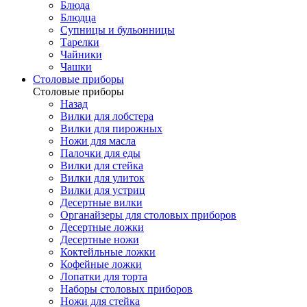
Блюда
Блюдца
Супницы и бульонницы
Тарелки
Чайники
Чашки
Cтоловые приборы
Cтоловые приборы
Назад
Вилки для лобстера
Вилки для пирожных
Ножи для масла
Палочки для еды
Вилки для стейка
Вилки для улиток
Вилки для устриц
Десертные вилки
Органайзеры для столовых приборов
Десертные ложки
Десертные ножи
Коктейльные ложки
Кофейные ложки
Лопатки для торта
Наборы столовых приборов
Ножи для стейка