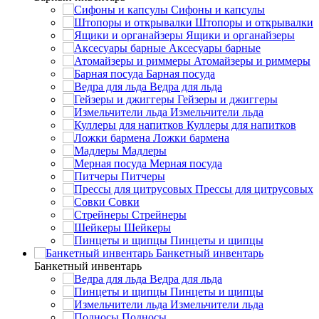
Сифоны и капсулы
Штопоры и открывалки
Ящики и органайзеры
Аксесуары барные
Атомайзеры и риммеры
Барная посуда
Ведра для льда
Гейзеры и джиггеры
Измельчители льда
Куллеры для напитков
Ложки бармена
Мадлеры
Мерная посуда
Питчеры
Прессы для цитрусовых
Совки
Стрейнеры
Шейкеры
Пинцеты и щипцы
Банкетный инвентарь
Банкетный инвентарь
Ведра для льда
Пинцеты и щипцы
Измельчители льда
Подносы