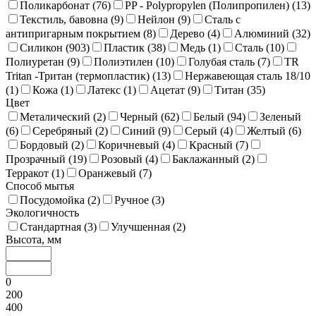
Поликарбонат (
76
)
PP - Polypropylen (Полипропилен) (
13
)
Текстиль, бавовна (
9
)
Нейлон (
9
)
Сталь с
антипригарным покрытием (
8
)
Дерево (
4
)
Алюминий (
32
)
Силикон (
903
)
Пластик (
38
)
Медь (
1
)
Сталь (
10
)
Полиуретан (
9
)
Полиэтилен (
10
)
Голубая сталь (
7
)
TR
Tritan -Тритан (термопластик) (
13
)
Нержавеющая сталь 18/10
(
1
)
Кожа (
1
)
Латекс (
1
)
Ацетат (
9
)
Титан (
35
)
Цвет
Металический (
2
)
Черный (
62
)
Белый (
94
)
Зеленый
(
6
)
Серебряный (
2
)
Синий (
9
)
Серый (
4
)
Желтый (
6
)
Бордовый (
2
)
Коричневый (
4
)
Красный (
7
)
Прозрачный (
19
)
Розовый (
4
)
Баклажанный (
2
)
Терракот (
1
)
Оранжевый (
7
)
Способ мытья
Посудомойка (
2
)
Ручное (
3
)
Экологичность
Стандартная (
3
)
Улучшенная (
2
)
Высота, мм
0
200
400