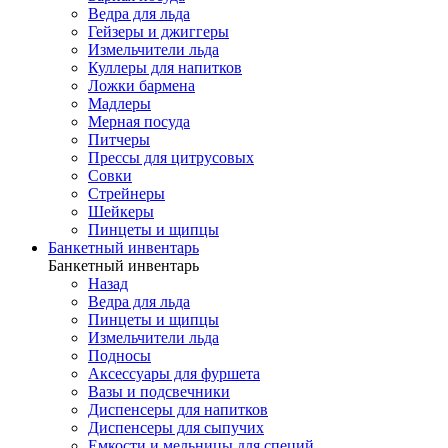
Ведра для льда
Гейзеры и джиггеры
Измельчители льда
Куллеры для напитков
Ложки бармена
Мадлеры
Мерная посуда
Питчеры
Прессы для цитрусовых
Совки
Стрейнеры
Шейкеры
Пинцеты и щипцы
Банкетный инвентарь
Банкетный инвентарь
Назад
Ведра для льда
Пинцеты и щипцы
Измельчители льда
Подносы
Аксессуары для фуршета
Вазы и подсвечники
Диспенсеры для напитков
Диспенсеры для сыпучих
Емкости и мельницы для специй