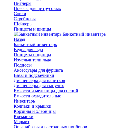
Питчеры
Прессы для цитрусовых
Совки
Стрейнеры
Шейкеры
Пинцеты и щипцы
Банкетный инвентарь
Назад
Банкетный инвентарь
Ведра для льда
Пинцеты и щипцы
Измельчители льда
Подносы
Аксессуары для фуршета
Вазы и подсвечники
Диспенсеры для напитков
Диспенсеры для сыпучих
Емкости и мельницы для специй
Емкости охладительные
Инвентарь
Колпаки и крышки
Корзины и хлебницы
Креманки
Мармит
Органайзеры для столовых приборов