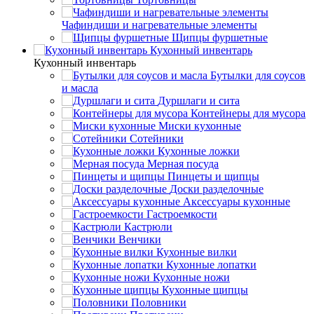
Чафиндиши и нагревательные элементы
Щипцы фуршетные
Кухонный инвентарь
Кухонный инвентарь
Бутылки для соусов
и масла
Дуршлаги и сита
Контейнеры для мусора
Миски кухонные
Сотейники
Кухонные ложки
Мерная посуда
Пинцеты и щипцы
Доски разделочные
Аксессуары кухонные
Гастроемкости
Кастрюли
Венчики
Кухонные вилки
Кухонные лопатки
Кухонные ножи
Кухонные щипцы
Половники