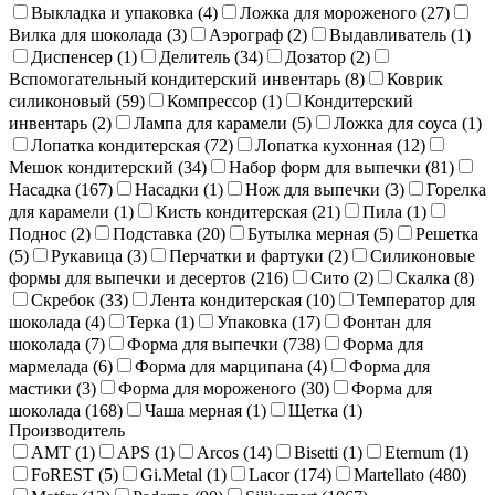
Выкладка и упаковка (
4
)
Ложка для мороженого (
27
)
Вилка для шоколада (
3
)
Аэрограф (
2
)
Выдавливатель (
1
)
Диспенсер (
1
)
Делитель (
34
)
Дозатор (
2
)
Вспомогательный кондитерский инвентарь (
8
)
Коврик
силиконовый (
59
)
Компрессор (
1
)
Кондитерский
инвентарь (
2
)
Лампа для карамели (
5
)
Ложка для соуса (
1
)
Лопатка кондитерская (
72
)
Лопатка кухонная (
12
)
Мешок кондитерский (
34
)
Набор форм для выпечки (
81
)
Насадка (
167
)
Насадки (
1
)
Нож для выпечки (
3
)
Горелка
для карамели (
1
)
Кисть кондитерская (
21
)
Пила (
1
)
Поднос (
2
)
Подставка (
20
)
Бутылка мерная (
5
)
Решетка
(
5
)
Рукавица (
3
)
Перчатки и фартуки (
2
)
Силиконовые
формы для выпечки и десертов (
216
)
Сито (
2
)
Скалка (
8
)
Скребок (
33
)
Лента кондитерская (
10
)
Температор для
шоколада (
4
)
Терка (
1
)
Упаковка (
17
)
Фонтан для
шоколада (
7
)
Форма для выпечки (
738
)
Форма для
мармелада (
6
)
Форма для марципана (
4
)
Форма для
мастики (
3
)
Форма для мороженого (
30
)
Форма для
шоколада (
168
)
Чаша мерная (
1
)
Щетка (
1
)
Производитель
AMT (
1
)
APS (
1
)
Arcos (
14
)
Bisetti (
1
)
Eternum (
1
)
FoREST (
5
)
Gi.Metal (
1
)
Lacor (
174
)
Martellato (
480
)