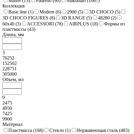
Matfer (
13
)
Paderno (
90
)
Silikomart (
1067
)
Коллекция
Basic line (
1
)
Modern (
6
)
2900 (
5
)
3D CHOCO (
5
)
3D CHOCO FIGURES (
8
)
3D RANGE (
5
)
48280 (
2
)
60x40 (
3
)
ACCESSORI (
78
)
AIRPLUS (
18
)
Формы из
пластмассы (
43
)
Длина, мм
3
76252
152502
228751
305000
Объем, мл
0
2475
4950
7425
9900
Материал
Пластмасса (
168
)
Стекло (
1
)
Нержавеющая сталь (
483
)