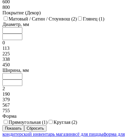
600
800
Покрытие (Декор)
Матовый / Сатин / Стоунвош (
2
)
Глянец (
1
)
Диаметр, мм
0
113
225
338
450
Ширина, мм
2
190
379
567
755
Форма
Прямоугольная (
1
)
Круглая (
2
)
кондитерский инвентарь магазин
всё для пиццы
форма для