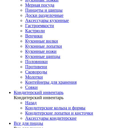
Мерная посуда
Пинцеты и щипцы
Доски разделочные
Аксессуары кухонные
Гастроемкости
Кастрюли
Венчики
Кухонные вилки
Кухонные лопатки
Кухонные ножи
Кухонные щипцы
Половники
Противени
Сковороды
Молотки
Контейнеры для хранения
Совки
Кондитерский инвентарь
Кондитерский инвентарь
Назад
Кондитерские кольца и формы
Кондитерские лопатки и кисточки
Аксессуары кондитерские
Все для пиццы