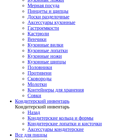
Мерная посуда
Пинцеты и щипцы
Доски разделочные
Аксессуары кухонные
Гастроемкости
Кастрюли
Венчики
Кухонные вилки
Кухонные лопатки
Кухонные ножи
Кухонные щипцы
Половники
Противени
Сковороды
Молотки
Контейнеры для хранения
Совки
Кондитерский инвентарь
Кондитерский инвентарь
Назад
Кондитерские кольца и формы
Кондитерские лопатки и кисточки
Аксессуары кондитерские
Все для пиццы