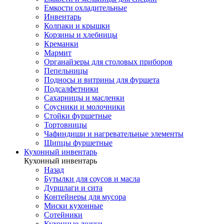
Емкости охладительные
Инвентарь
Колпаки и крышки
Корзины и хлебницы
Креманки
Мармит
Органайзеры для столовых приборов
Пепельницы
Подносы и витрины для фуршета
Подсалфетники
Сахарницы и масленки
Соусники и молочники
Стойки фуршетные
Тортовницы
Чафиндиши и нагревательные элементы
Щипцы фуршетные
Кухонный инвентарь
Кухонный инвентарь
Назад
Бутылки для соусов и масла
Дуршлаги и сита
Контейнеры для мусора
Миски кухонные
Сотейники
Кухонные ложки