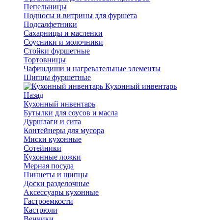
Пепельницы
Подносы и витрины для фуршета
Подсалфетники
Сахарницы и масленки
Соусники и молочники
Стойки фуршетные
Тортовницы
Чафиндиши и нагревательные элементы
Щипцы фуршетные
Кухонный инвентарь
Назад
Кухонный инвентарь
Бутылки для соусов и масла
Дуршлаги и сита
Контейнеры для мусора
Миски кухонные
Сотейники
Кухонные ложки
Мерная посуда
Пинцеты и щипцы
Доски разделочные
Аксессуары кухонные
Гастроемкости
Кастрюли
Венчики