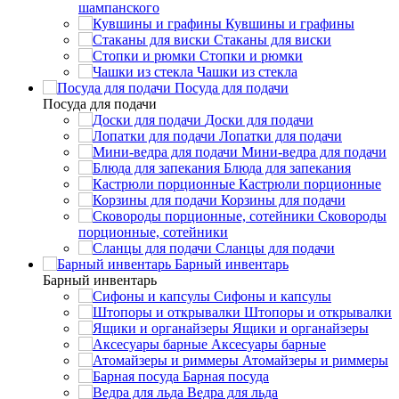
шампанского
Кувшины и графины
Стаканы для виски
Стопки и рюмки
Чашки из стекла
Посуда для подачи
Посуда для подачи
Доски для подачи
Лопатки для подачи
Мини-ведра для подачи
Блюда для запекания
Кастрюли порционные
Корзины для подачи
Сковороды
порционные, сотейники
Сланцы для подачи
Барный инвентарь
Барный инвентарь
Сифоны и капсулы
Штопоры и открывалки
Ящики и органайзеры
Аксесуары барные
Атомайзеры и риммеры
Барная посуда
Ведра для льда