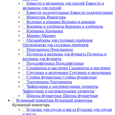
Емкости и
мельницы для специй
Емкости охладительные
Инвентарь
Колпаки и крышки
Корзины и хлебницы
Креманки
Мармит
Органайзеры для столовых приборов
Пепельницы
Подносы и
витрины для фуршета
Подсалфетники
Сахарницы и масленки
Соусники и молочники
Стойки фуршетные
Тортовницы
Чафиндиши и нагревательные элементы
Щипцы фуршетные
Кухонный инвентарь
Кухонный инвентарь
Бутылки для соусов
и масла