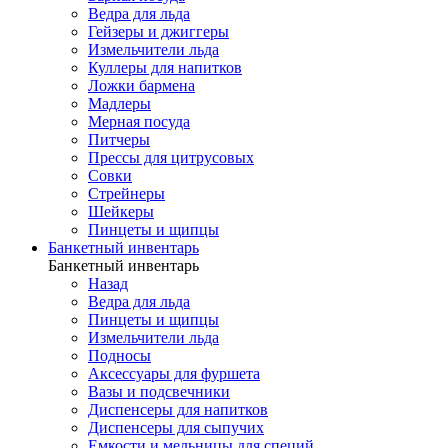
Ведра для льда
Гейзеры и джиггеры
Измельчители льда
Куллеры для напитков
Ложки бармена
Мадлеры
Мерная посуда
Питчеры
Прессы для цитрусовых
Совки
Стрейнеры
Шейкеры
Пинцеты и щипцы
Банкетный инвентарь
Банкетный инвентарь
Назад
Ведра для льда
Пинцеты и щипцы
Измельчители льда
Подносы
Аксессуары для фуршета
Вазы и подсвечники
Диспенсеры для напитков
Диспенсеры для сыпучих
Емкости и мельницы для специй