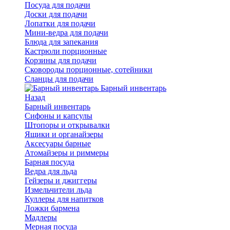
Посуда для подачи
Доски для подачи
Лопатки для подачи
Мини-ведра для подачи
Блюда для запекания
Кастрюли порционные
Корзины для подачи
Сковороды порционные, сотейники
Сланцы для подачи
Барный инвентарь
Назад
Барный инвентарь
Сифоны и капсулы
Штопоры и открывалки
Ящики и органайзеры
Аксесуары барные
Атомайзеры и риммеры
Барная посуда
Ведра для льда
Гейзеры и джиггеры
Измельчители льда
Куллеры для напитков
Ложки бармена
Мадлеры
Мерная посуда