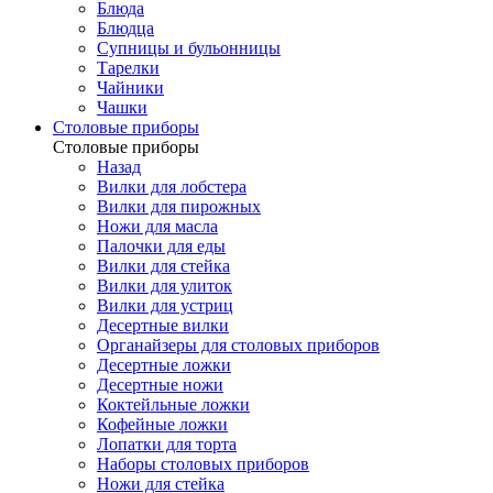
Блюда
Блюдца
Супницы и бульонницы
Тарелки
Чайники
Чашки
Cтоловые приборы
Cтоловые приборы
Назад
Вилки для лобстера
Вилки для пирожных
Ножи для масла
Палочки для еды
Вилки для стейка
Вилки для улиток
Вилки для устриц
Десертные вилки
Органайзеры для столовых приборов
Десертные ложки
Десертные ножи
Коктейльные ложки
Кофейные ложки
Лопатки для торта
Наборы столовых приборов
Ножи для стейка