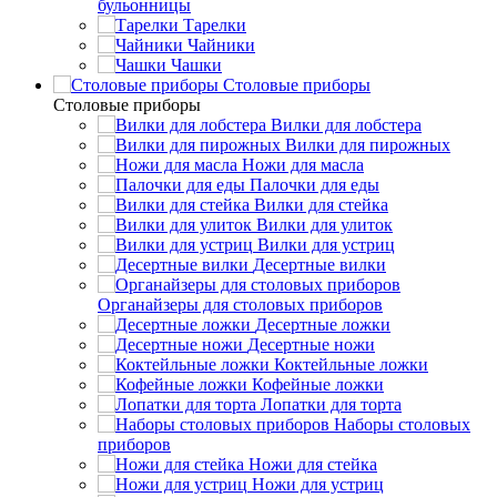
бульонницы
Тарелки
Чайники
Чашки
Cтоловые приборы
Cтоловые приборы
Вилки для лобстера
Вилки для пирожных
Ножи для масла
Палочки для еды
Вилки для стейка
Вилки для улиток
Вилки для устриц
Десертные вилки
Органайзеры для столовых приборов
Десертные ложки
Десертные ножи
Коктейльные ложки
Кофейные ложки
Лопатки для торта
Наборы столовых
приборов
Ножи для стейка
Ножи для устриц