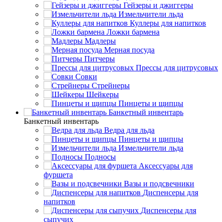
Гейзеры и джиггеры
Измельчители льда
Куллеры для напитков
Ложки бармена
Мадлеры
Мерная посуда
Питчеры
Прессы для цитрусовых
Совки
Стрейнеры
Шейкеры
Пинцеты и щипцы
Банкетный инвентарь
Банкетный инвентарь
Ведра для льда
Пинцеты и щипцы
Измельчители льда
Подносы
Аксессуары для
фуршета
Вазы и подсвечники
Диспенсеры для
напитков
Диспенсеры для
сыпучих