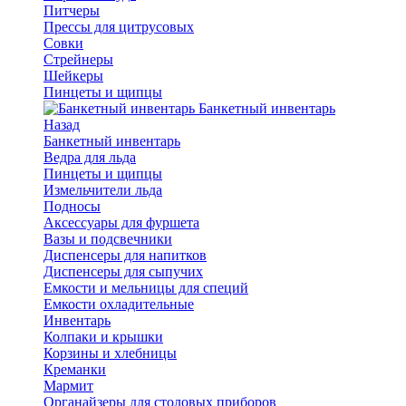
Питчеры
Прессы для цитрусовых
Совки
Стрейнеры
Шейкеры
Пинцеты и щипцы
Банкетный инвентарь
Назад
Банкетный инвентарь
Ведра для льда
Пинцеты и щипцы
Измельчители льда
Подносы
Аксессуары для фуршета
Вазы и подсвечники
Диспенсеры для напитков
Диспенсеры для сыпучих
Емкости и мельницы для специй
Емкости охладительные
Инвентарь
Колпаки и крышки
Корзины и хлебницы
Креманки
Мармит
Органайзеры для столовых приборов