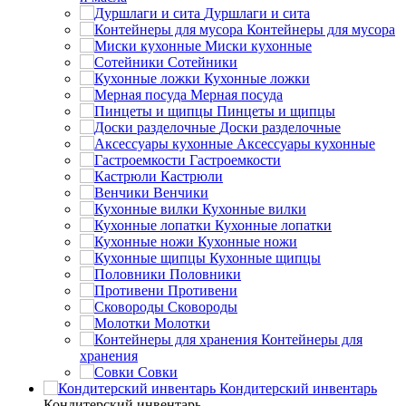
Дуршлаги и сита
Контейнеры для мусора
Миски кухонные
Сотейники
Кухонные ложки
Мерная посуда
Пинцеты и щипцы
Доски разделочные
Аксессуары кухонные
Гастроемкости
Кастрюли
Венчики
Кухонные вилки
Кухонные лопатки
Кухонные ножи
Кухонные щипцы
Половники
Противени
Сковороды
Молотки
Контейнеры для
хранения
Совки
Кондитерский инвентарь
Кондитерский инвентарь