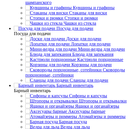
шампанского
Кувшины и графины
Стаканы для виски
Стопки и рюмки
Чашки из стекла
Посуда для подачи
Посуда для подачи
Доски для подачи
Лопатки для подачи
Мини-ведра для подачи
Блюда для запекания
Кастрюли порционные
Корзины для подачи
Сковороды
порционные, сотейники
Сланцы для подачи
Барный инвентарь
Барный инвентарь
Сифоны и капсулы
Штопоры и открывалки
Ящики и органайзеры
Аксесуары барные
Атомайзеры и риммеры
Барная посуда
Ведра для льда