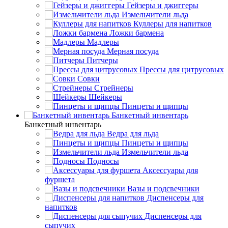
Гейзеры и джиггеры
Измельчители льда
Куллеры для напитков
Ложки бармена
Мадлеры
Мерная посуда
Питчеры
Прессы для цитрусовых
Совки
Стрейнеры
Шейкеры
Пинцеты и щипцы
Банкетный инвентарь
Банкетный инвентарь
Ведра для льда
Пинцеты и щипцы
Измельчители льда
Подносы
Аксессуары для
фуршета
Вазы и подсвечники
Диспенсеры для
напитков
Диспенсеры для
сыпучих