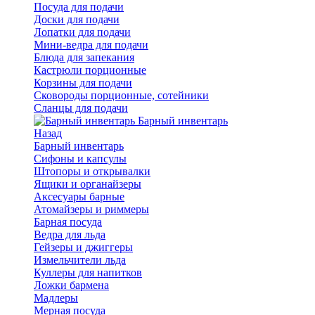
Посуда для подачи
Доски для подачи
Лопатки для подачи
Мини-ведра для подачи
Блюда для запекания
Кастрюли порционные
Корзины для подачи
Сковороды порционные, сотейники
Сланцы для подачи
Барный инвентарь
Назад
Барный инвентарь
Сифоны и капсулы
Штопоры и открывалки
Ящики и органайзеры
Аксесуары барные
Атомайзеры и риммеры
Барная посуда
Ведра для льда
Гейзеры и джиггеры
Измельчители льда
Куллеры для напитков
Ложки бармена
Мадлеры
Мерная посуда