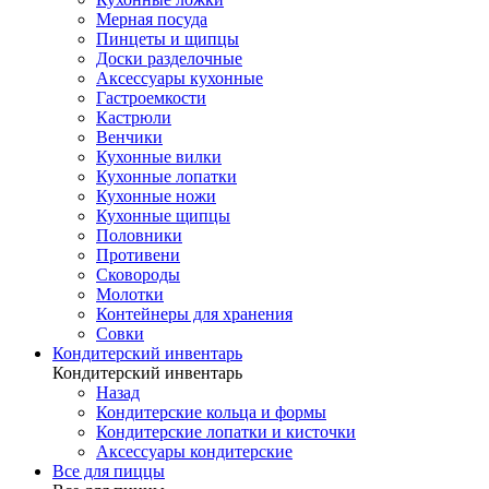
Мерная посуда
Пинцеты и щипцы
Доски разделочные
Аксессуары кухонные
Гастроемкости
Кастрюли
Венчики
Кухонные вилки
Кухонные лопатки
Кухонные ножи
Кухонные щипцы
Половники
Противени
Сковороды
Молотки
Контейнеры для хранения
Совки
Кондитерский инвентарь
Кондитерский инвентарь
Назад
Кондитерские кольца и формы
Кондитерские лопатки и кисточки
Аксессуары кондитерские
Все для пиццы