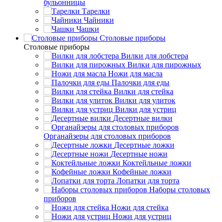
бульонницы
Тарелки
Чайники
Чашки
Cтоловые приборы
Cтоловые приборы
Вилки для лобстера
Вилки для пирожных
Ножи для масла
Палочки для еды
Вилки для стейка
Вилки для улиток
Вилки для устриц
Десертные вилки
Органайзеры для столовых приборов
Десертные ложки
Десертные ножи
Коктейльные ложки
Кофейные ложки
Лопатки для торта
Наборы столовых
приборов
Ножи для стейка
Ножи для устриц