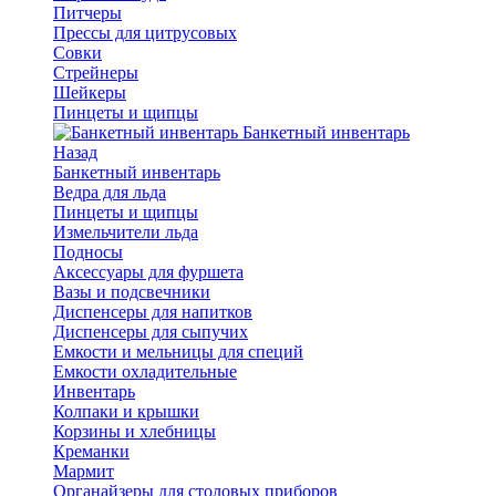
Питчеры
Прессы для цитрусовых
Совки
Стрейнеры
Шейкеры
Пинцеты и щипцы
Банкетный инвентарь
Назад
Банкетный инвентарь
Ведра для льда
Пинцеты и щипцы
Измельчители льда
Подносы
Аксессуары для фуршета
Вазы и подсвечники
Диспенсеры для напитков
Диспенсеры для сыпучих
Емкости и мельницы для специй
Емкости охладительные
Инвентарь
Колпаки и крышки
Корзины и хлебницы
Креманки
Мармит
Органайзеры для столовых приборов