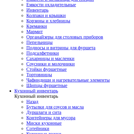
Емкости охладительные
Инвентарь
Колпаки и крышки
Корзины и хлебницы
Креманки
Мармит
Органайзеры для столовых приборов
Пепельницы
Подносы и витрины для фуршета
Подсалфетники
Сахарницы и масленки
Соусники и молочники
Стойки фуршетные
Тортовницы
Чафиндиши и нагревательные элементы
Щипцы фуршетные
Кухонный инвентарь
Кухонный инвентарь
Назад
Бутылки для соусов и масла
Дуршлаги и сита
Контейнеры для мусора
Миски кухонные
Сотейники
Кухонные ложки