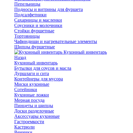
Пепельницы
Подносы и витрины для фуршета
Подсалфетники
Сахарницы и масленки
Соусники и молочники
Стойки фуршетные
Тортовницы
Чафиндиши и нагревательные элементы
Щипцы фуршетные
Кухонный инвентарь
Назад
Кухонный инвентарь
Бутылки для соусов и масла
Дуршлаги и сита
Контейнеры для мусора
Миски кухонные
Сотейники
Кухонные ложки
Мерная посуда
Пинцеты и щипцы
Доски разделочные
Аксессуары кухонные
Гастроемкости
Кастрюли
Венчики