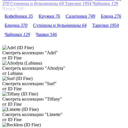
370
Супницы и бульонницы
64
Тарелки
1954
Чайники
129
Чашки
546
Кофейники
35
Кружки
76
Салатники
749
Блюда
276
Блюдца
370
Супницы и бульонницы
64
Тарелки
1954
Чайники
129
Чашки
546
Смотреть коллекцию "Adel"
от ID Fine
Смотреть коллекцию "Afrodyta"
от Lubiana
Смотреть коллекцию "Surf"
от ID Fine
Смотреть коллекцию "Tiffany"
от ID Fine
Смотреть коллекцию "Limette"
от ID Fine