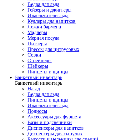
Ведра для льда
Гейзеры и джиггеры
Измельчители льда
Куллеры для напитков
Ложки бармена
Мадлеры
Мерная посуда
Питчеры
Прессы для цитрусовых
Совки
Стрейнеры
Шейкеры
Пинцеты и щипцы
Банкетный инвентарь
Банкетный инвентарь
Назад
Ведра для льда
Пинцеты и щипцы
Измельчители льда
Подносы
Аксессуары для фуршета
Вазы и подсвечники
Диспенсеры для напитков
Диспенсеры для сыпучих
Емкости и мельницы для специй