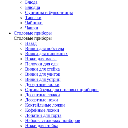
Блюда
Блюдца
Супницы и бульонницы
Тарелки
Чайники
Чашки
Cтоловые приборы
Cтоловые приборы
Назад
Вилки для лобстера
Вилки для пирожных
Ножи для масла
Палочки для еды
Вилки для стейка
Вилки для улиток
Вилки для устриц
Десертные вилки
Органайзеры для столовых приборов
Десертные ложки
Десертные ножи
Коктейльные ложки
Кофейные ложки
Лопатки для торта
Наборы столовых приборов
Ножи для стейка