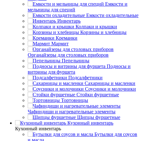
Емкости и
мельницы для специй
Емкости охладительные
Инвентарь
Колпаки и крышки
Корзины и хлебницы
Креманки
Мармит
Органайзеры для столовых приборов
Пепельницы
Подносы и
витрины для фуршета
Подсалфетники
Сахарницы и масленки
Соусники и молочники
Стойки фуршетные
Тортовницы
Чафиндиши и нагревательные элементы
Щипцы фуршетные
Кухонный инвентарь
Кухонный инвентарь
Бутылки для соусов
и масла